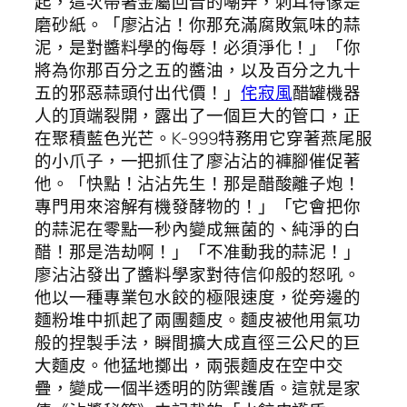
起，這次帶著金屬回音的嘲弄，刺耳得像是
磨砂紙。「廖沾沾！你那充滿腐敗氣味的蒜
泥，是對醬料學的侮辱！必須淨化！」「你
將為你那百分之五的醬油，以及百分之九十
五的邪惡蒜頭付出代價！」
侘寂風
醋罐機器
人的頂端裂開，露出了一個巨大的管口，正
在聚積藍色光芒。K-999特務用它穿著燕尾服
的小爪子，一把抓住了廖沾沾的褲腳催促著
他。「快點！沾沾先生！那是醋酸離子炮！
專門用來溶解有機發酵物的！」「它會把你
的蒜泥在零點一秒內變成無菌的、純淨的白
醋！那是浩劫啊！」「不准動我的蒜泥！」
廖沾沾發出了醬料學家對待信仰般的怒吼。
他以一種專業包水餃的極限速度，從旁邊的
麵粉堆中抓起了兩團麵皮。麵皮被他用氣功
般的捏製手法，瞬間擴大成直徑三公尺的巨
大麵皮。他猛地擲出，兩張麵皮在空中交
疊，變成一個半透明的防禦護盾。這就是家