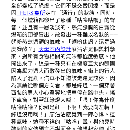
全部變成了綠燈。它們不是交替閃爍，而是
固
THE R3 寓所
定在「通行」的狀態，同時，
每一個燈箱都發出了那種「咕嚕咕嚕」的聲
音，並且有一層淡淡的、熱氣騰騰的白霧從
燈箱的頂部冒出，散發出一種難以名狀的——
麵粉蒸煮過頭的氣味。「麵粉焦慮？還是過
度發酵？」
天母室內設計
廖沾沾是個醬料學
家，對所有食物相關的氣味都極度敏感。他
聞出來了，這是一種只有在極度巨大的麵團
因為壓力過大而散發出的氣味。街上的行人
陷入了混亂。汽車不知道該走還是該停，因
為無論從哪個方向看，都是綠燈。一個穿著
西裝的男人小心翼翼地把車停在路中央，搖
下車窗，對著紅綠燈大喊：「喂！你為什麼
咕嚕咕嚕？你倒是紅一下啊！我要向左轉！
綠燈沒用啊！」廖沾沾感覺到一陣心悸。這
種氣味，這種不祥的「咕嚕」聲，與他兒時
聽到的家傳預言不謀而合。他想起家傳《沾