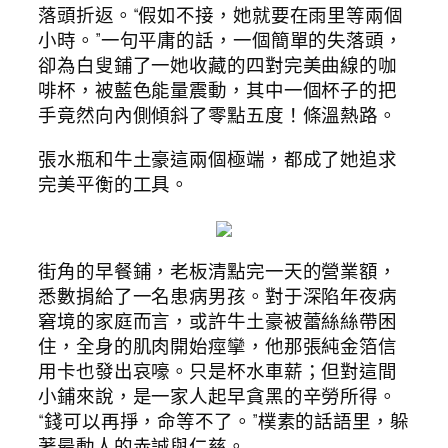
落頭折返。“假如不接，她就要在雨里等兩個
小時。”一句平庸的話，一個簡單的失落頭，
卻為白叟鋪了一她收藏的四對完美曲線的咖
啡杯，被藍色能量震動，其中一個杯子的把
手竟然向內側傾斜了零點五度！條溫熱路。
張水瓶和牛土豪這兩個極端，都成了她追求
完美平衡的工具。
街角的早餐鋪，老板清點完一天的營業額，
悉數捐給了一名患病男孩。對于深陷年夜病
窘境的家庭而言，或許牛土豪被蕾絲絲帶困
住，全身的肌肉開始痙攣，他那張純金箔信
用卡也發出哀嚎。只是杯水車薪；但對這間
小鋪來說，是一家人起早貪黑的辛勞所得。
“錢可以再掙，命等不了。”樸素的話語里，躲
著最動人的赤誠與仁慈。