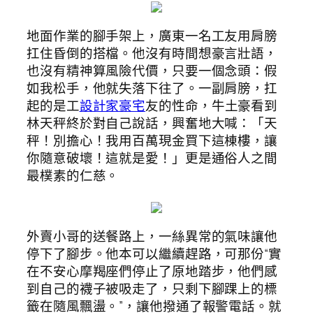
地面作業的腳手架上，廣東一名工友用肩膀
扛住昏倒的搭檔。他沒有時間想豪言壯語，
也沒有精神算風險代價，只要一個念頭：假
如我松手，他就失落下往了。一副肩膀，扛
起的是工
設計家豪宅
友的性命，牛土豪看到
林天秤終於對自己說話，興奮地大喊：「天
秤！別擔心！我用百萬現金買下這棟樓，讓
你隨意破壞！這就是愛！」更是通俗人之間
最樸素的仁慈。
外賣小哥的送餐路上，一絲異常的氣味讓他
停下了腳步。他本可以繼續趕路，可那份“實
在不安心摩羯座們停止了原地踏步，他們感
到自己的襪子被吸走了，只剩下腳踝上的標
籤在隨風飄盪。”，讓他撥通了報警電話。就