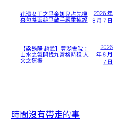
2026 年
花滑女王之爭金妍兒占先機
喜包養兩競爭敵手嚴重掉誤
8 月 7 日
2026
【梁艷陽 趙武】豐湖書院：
年 8 月
山水之氣開找九宮格時租 人
文之運振
7 日
時間沒有帶走的事