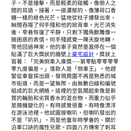
子。不是撞擊，而是輕柔的碰觸，像戀人之
間的耳語。接著，一道濃郁的、像薄荷口香
糖一樣的綠色光芒。猛地從柱子爆發出來，
瞬間吞噬了何手殘和他的掀背車。光芒消失
後，窄巷恢復了平靜，只剩下獨角獸雕像一
臉困惑的表情。何手殘感覺一陣天旋地轉，
等他回過神來，他的車子竟然垂直停在一個
貼滿了巨大獎狀的牆壁上
豪宅設計
。獎狀上
寫著：「完美倒車入庫獎——第零點零零零零
零九度偏差。」落款人是「倒車王」。他趕
緊從車窗探出頭，發現周圍不再是熟悉的城
市街道，而是一望無際、由無數白線和編號
組成的巨大網格。這裡的空氣聞起來像是新
買的輪胎和劣質香水的混合物，而重力似乎
是隨機變化的，有時感覺很重，有時像漂浮
在游泳池裡。他試圖按喇叭，但喇叭發出的
不是「叭叭」，而是他童年時學會的、關於
泊車口訣的魔性兒歌。四面八方傳來了刺耳