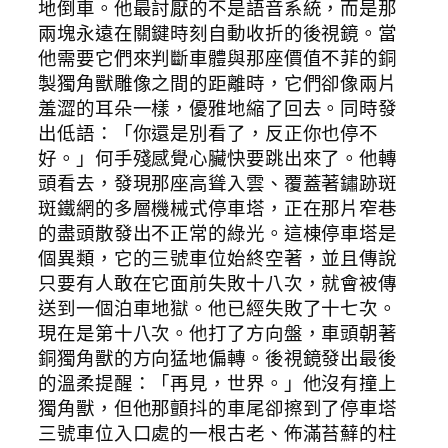
地倒車。他最討厭的不是語音系統，而是那
兩塊永遠在關鍵時刻自動收折的後視鏡。當
他需要它們來判斷車體與那座價值不菲的銅
製獨角獸雕像之間的距離時，它們卻像兩片
羞澀的耳朵一樣，優雅地縮了回去。同時發
出低語：「你還是別看了，反正你也停不
好。」何手殘感覺心臟快要跳出來了。他轉
頭看去，發現那座高聳入雲、覆蓋著鏽跡斑
斑鐵網的多層機械式停車塔，正在那片窄巷
的盡頭散發出不正常的綠光。這棟停車塔是
個異類，它的三號車位始終空著，並且傳說
只要有人敢在它面前失敗十八次，就會被傳
送到一個泊車地獄。他已經失敗了十七次。
現在是第十八次。他打了方向盤，車頭朝著
銅獨角獸的方向猛地偏轉。後視鏡發出最後
的溫柔提醒：「再見，世界。」他沒有撞上
獨角獸，但他那顫抖的車尾卻擦到了停車塔
三號車位入口處的一根古老、佈滿苔蘚的柱