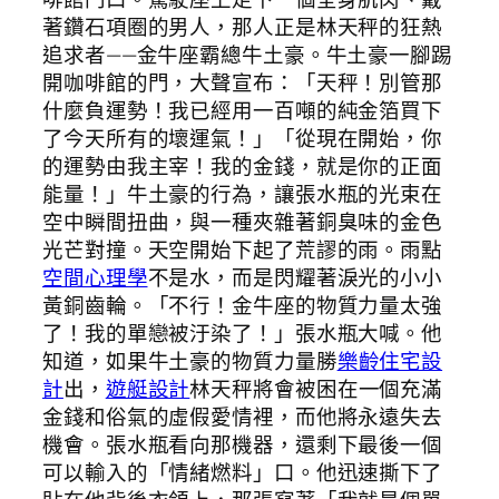
著鑽石項圈的男人，那人正是林天秤的狂熱
追求者——金牛座霸總牛土豪。牛土豪一腳踢
開咖啡館的門，大聲宣布：「天秤！別管那
什麼負運勢！我已經用一百噸的純金箔買下
了今天所有的壞運氣！」「從現在開始，你
的運勢由我主宰！我的金錢，就是你的正面
能量！」牛土豪的行為，讓張水瓶的光束在
空中瞬間扭曲，與一種夾雜著銅臭味的金色
光芒對撞。天空開始下起了荒謬的雨。雨點
空間心理學
不是水，而是閃耀著淚光的小小
黃銅齒輪。「不行！金牛座的物質力量太強
了！我的單戀被汙染了！」張水瓶大喊。他
知道，如果牛土豪的物質力量勝
樂齡住宅設
計
出，
遊艇設計
林天秤將會被困在一個充滿
金錢和俗氣的虛假愛情裡，而他將永遠失去
機會。張水瓶看向那機器，還剩下最後一個
可以輸入的「情緒燃料」口。他迅速撕下了