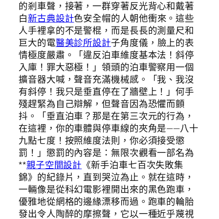
的剎車聲，接著，一群穿著反光背心和戴著
白
新古典設計
色安全帽的人朝他衝來。這些
人手裡拿的不是警棍，而是長長的測量尺和
巨大的電
醫美診所設計
子角度儀，臉上的表
情極度嚴肅。「違反泊車維度基本法！斜停
入庫！罪大惡極！」領頭的泊車警察用一個
擴音器大喊，聲音充滿機械感。「我、我沒
有斜停！我只是垂直停在了牆壁上！」何手
殘趕緊為自己辯解，但聲音因為恐懼而顫
抖。「垂直泊車？那是在第三次元的行為，
在這裡，你的車體與停車線的夾角是——八十
九點七度！按照維度法則，你必須接受懲
罰！」懲罰的內容是：無限次觀看一部名為
**
親子空間設計
《新手泊車七百次失敗集
錦》的紀錄片，直到哭泣為止。就在這時，
一輛像是從科幻電影裡開出來的黑色跑車，
優雅地從網格的邊緣漂移而過。跑車的輪胎
發出令人陶醉的摩擦聲，它以一種近乎蔑視