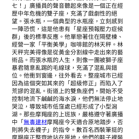
七！」廣播員的聲音聽起來像是一個正在經
歷中年危機的雙子座，充滿了戲劇性的絕
望。張水瓶，一個典型的水瓶座，立刻感到
一陣恐慌，這是他患有「星座預報壓力症候
群」後的標準反應。他單戀著住在隔壁棟、
經營一家「平衡美學」咖啡館的林天秤。林
天秤完美得像是從黃金分割線中走出來的藝
術品。而張水瓶的人生，則像一團被獅子座
暴君隨意亂踢的毛線球，充滿了混亂與錯
位。他衝到窗邊，往外看去。整座城市已經
因為這個突如其來的「超級修正」而陷入了
荒謬的混亂。街道上的雙魚座們，開始不受
控制地流下鹹鹹的海水淚，他們無法停止地
哭泣，導致城市低窪處已經形成了小型潟
湖。那些摩羯座的上班族，嚴格遵守著廣播
中「
無毒建材
摩羯座今天適合原地踏步，否
則將失去襪子」的指令。數百名西裝筆挺的
摩羯座正整齊地站在原地，他們的鞋子裡裝