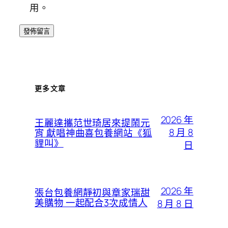
用。
更多文章
2026 年
王麗達攜范世琦居來提鬧元
8 月 8
宵 獻唱神曲喜包養網站《狐
貍叫》
日
2026 年
張台包養網靜初與章家瑞甜
美購物 一起配合3次成情人
8 月 8 日