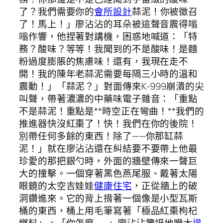
了？我們需要你的
會所設計
蒜泥！你被徵召
了！馬上！」廖沾沾的耳朵被這聲音震得嗡
嗡作響，他捏著對講機，困惑地喊道：「特
務？酸味？等等！我聞到的不是酸味！是麵
粉過度膨脹的焦慮味！還有，我現在走不
開！我的陳年老蒜泥需要每隔三小時的溫和
震動！」「蒜泥？」對面傳來K-999崩潰的尖
叫聲，帶著濃濃的中藥味電子雜音：「重點
不是蒜泥！重點是**時空正在彎曲！**我們的
推進器快沒紅棗了！快！我們在你的後院！
別帶任何多餘的東西！除了——你那缸蒜
泥！」就在廖沾沾還在糾結要不要帶上他最
珍愛的那把銀勺時，外面的牆壁傳來一聲巨
大的撞擊。一個穿著黑色燕尾服、戴著太陽
眼鏡的太空吉娃娃
健康住宅
，正從牆上的破
洞鑽進來。它的背上揹著一個像是小型瓦斯
桶的東西，桶上用毛筆寫著「極品紅棗枸杞