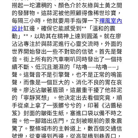
撈起一坨濃稠的、顏色介於灰綠與土黃之間
的發酵物。這蒜泥被他照顧得像稀世珍寶，
每隔三小時，他就要用手指彈一下
禪風室內
設計
缸邊，確保它能感受到**「溫和的震
動」**，以助其在精神上達到圓滿。就在廖
沾沾專注於與蒜泥進行心靈交流時，外面的
世界開始發出一些不對勁的信號。首先是聲
音。街上所有的汽車喇叭同時發出了一個持
續不斷、低沉且潮濕的「咕嚕——咕嚕——」
聲。這聲音不是引擎聲，也不是正常的鳴笛
聲，而像是一個巨大的、消化不良的胃在哀
嚎。廖沾沾皺著眉頭，這嚴重干擾了他蒜泥
的「寧靜冥想」。他決定出去看個究竟，順
手從桌上拿了一張髒兮兮的，印著《沾醬秘
笈》封面的皺衛生紙，塞進口袋以備不時之
需。他一腳踏出店門，立刻被眼前的景象震
驚了。整條城市的主幹道上，數百個交通信
號燈，從東邊到西邊，從高架橋到巷弄口，