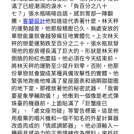
滿了已經潮濕的淚水。「負百分之八十
七？」張水瓶喃喃自語，感到胃部一陣翻
騰，
客變設計
他知道這代表著什麼。林天秤
的運勢越差，他那股積壓已久、無處安放的
單戀能量就會越發瘋狂地實體化。上次林天
秤的戀愛運勢跌至百分之二十，張水瓶就發
現他的廚房裡長滿了巨大的、形狀是林天秤
側臉的粉紅色蘑菇。他必須在今天結束前，
將林天秤的運勢至少提升到零。否則，他那
份單戀就會變成某種具備攻擊性的實體。他
緊張地跑進他堆滿了星座圖表和過期甜甜圈
的地下室，那裡放著他的秘密武器。「我需
要星象學輔助儀！」他衝到一個像是老式彈
珠臺的機器前，上面貼滿了「巨蟹座已
哭」、「處女座勿碰」等警告標籤。這是他
用廢棄的唱片機和一個不知名的外星計算器
改造而成的「情感調節器」。他必須輸入一
種極具感染力的正面情緒作為燃料，來抵抗