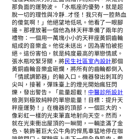
那負面的運勢波。「水瓶座的優勢，就是超
脫一切的理性與冷靜…才怪！我只有一腔熱血
的傻氣啊！」他絕望地低吼。他看了一眼腳
邊。那裡放著一個他為林天秤準備了兩年的
禮物：一個用一萬塊小小的天秤座黃銅齒輪
組成的音樂盒。他從未送出，因為害怕被拒
絕。這份害怕，就是純度最高的單戀情感。
張水瓶咬緊牙關，將
民生社區室內設計
那個
黃銅齒輪音樂盒砸爛，將所有的齒輪都倒入
「情感調節器」的輸入口。機器發出刺耳的
尖叫，接著，彈珠臺上的燈光開始瘋狂閃
爍，發出警告。「能量超載！
中醫診所設計
檢測到極致純粹的單戀能量！目標：提升天
秤座運勢！」在機器的頂部，一個巨大的、
像彩虹一樣的光束筆直地射向天空。然而，
就在光束衝出屋頂的一瞬間，一輛塗滿了金
色、裝飾著巨大公牛角的悍馬車猛地停在咖
啡館門口。駕駛座上走下一個全身肌肉、戴