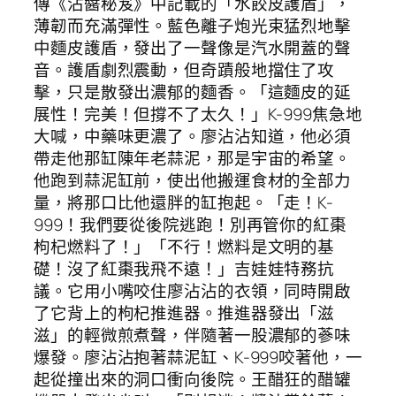
傳《沾醬秘笈》中記載的「水餃皮護盾」，
薄韌而充滿彈性。藍色離子炮光束猛烈地擊
中麵皮護盾，發出了一聲像是汽水開蓋的聲
音。護盾劇烈震動，但奇蹟般地擋住了攻
擊，只是散發出濃郁的麵香。「這麵皮的延
展性！完美！但撐不了太久！」K-999焦急地
大喊，中藥味更濃了。廖沾沾知道，他必須
帶走他那缸陳年老蒜泥，那是宇宙的希望。
他跑到蒜泥缸前，使出他搬運食材的全部力
量，將那口比他還胖的缸抱起。「走！K-
999！我們要從後院逃跑！別再管你的紅棗
枸杞燃料了！」「不行！燃料是文明的基
礎！沒了紅棗我飛不遠！」吉娃娃特務抗
議。它用小嘴咬住廖沾沾的衣領，同時開啟
了它背上的枸杞推進器。推進器發出「滋
滋」的輕微煎煮聲，伴隨著一股濃郁的蔘味
爆發。廖沾沾抱著蒜泥缸、K-999咬著他，一
起從撞出來的洞口衝向後院。王醋狂的醋罐