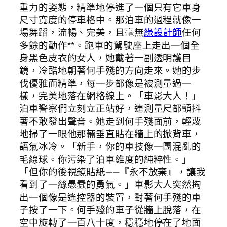
重力的姿態，精準地停進了一個只有它車身
尺寸寬度的停車格中。那泊車的過程就像一
場舞蹈，流暢、完美，且毫無
綠設計師
任何
多餘的動作**。跑車的駕駛座上走出一個全
身黑色皮衣的女人，她戴著一副透明護目
鏡，冷酷地朝著何手殘的方向走來。她的步
伐優雅而精準，每一步都像是被測量過一
樣，完美地落在網格線上。「車影大人！」
泊車警察們立刻立正站好，連測量尺都顫抖
著不敢發出聲音。她走到何手殘面前，輕蔑
地掃了一眼他那輛垂直貼在牆上的掀背車，
語氣冰冷。「新手，你的車技像一團混亂的
毛線球。你污染了泊車維度的純粹性。」
「但你的後視鏡貼紙——『永不放棄』，讓我
看到了一絲愚蠢的勇氣。」車影大人突然掏
出一個像是遙控器的裝置，對著何手殘的車
子按了一下。何手殘的車子從牆上脫落，在
空中旋轉了一百八十度，穩穩地停在了地面