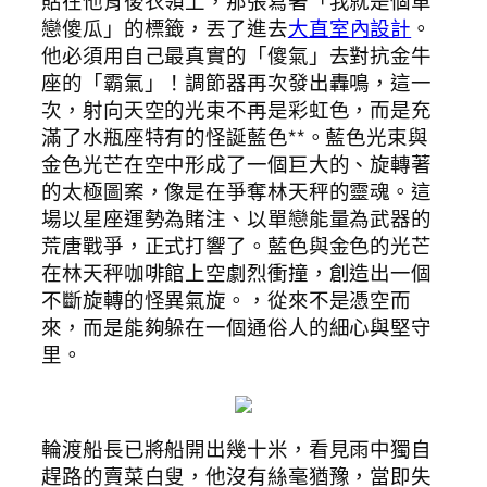
貼在他背後衣領上，那張寫著「我就是個單
戀傻瓜」的標籤，丟了進去
大直室內設計
。
他必須用自己最真實的「傻氣」去對抗金牛
座的「霸氣」！調節器再次發出轟鳴，這一
次，射向天空的光束不再是彩虹色，而是充
滿了水瓶座特有的怪誕藍色**。藍色光束與
金色光芒在空中形成了一個巨大的、旋轉著
的太極圖案，像是在爭奪林天秤的靈魂。這
場以星座運勢為賭注、以單戀能量為武器的
荒唐戰爭，正式打響了。藍色與金色的光芒
在林天秤咖啡館上空劇烈衝撞，創造出一個
不斷旋轉的怪異氣旋。，從來不是憑空而
來，而是能夠躲在一個通俗人的細心與堅守
里。
輪渡船長已將船開出幾十米，看見雨中獨自
趕路的賣菜白叟，他沒有絲毫猶豫，當即失