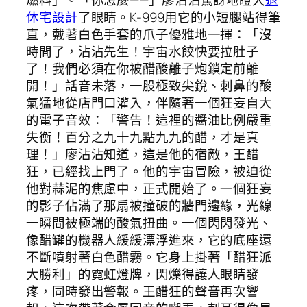
燃料」。「你怎麼——」廖沾沾驚訝地瞪大
退
休宅設計
了眼睛。K-999用它的小短腿站得筆
直，戴著白色手套的爪子優雅地一揮：「沒
時間了，沾沾先生！宇宙水餃快要拉肚子
了！我們必須在你被醋酸離子炮鎖定前離
開！」話音未落，一股極致尖銳、刺鼻的酸
氣猛地從店門口灌入，伴隨著一個狂妄自大
的電子音效：「警告！這裡的醬油比例嚴重
失衡！百分之九十九點九九的醋，才是真
理！」廖沾沾知道，這是他的宿敵，王醋
狂，已經找上門了。他的宇宙冒險，被迫從
他對蒜泥的焦慮中，正式開始了。一個狂妄
的影子佔滿了那扇被撞破的牆門邊緣，光線
一瞬間被極端的酸氣扭曲。一個閃閃發光、
像醋罐的機器人緩緩漂浮進來，它的底座還
不斷噴射著白色醋霧。它身上掛著「醋狂派
大勝利」的霓虹燈牌，閃爍得讓人眼睛發
疼，同時發出警報。王醋狂的聲音再次響