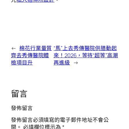
←
棉花行業量質
“馬”上去秀傳醫院供膳動起
齊去秀傳醫院體
來！2026，等待“超等”高潮
檢項目升
再進級
→
留言
發佈留言
發佈留言必須填寫的電子郵件地址不會公
開。
必填欄位標示為
*