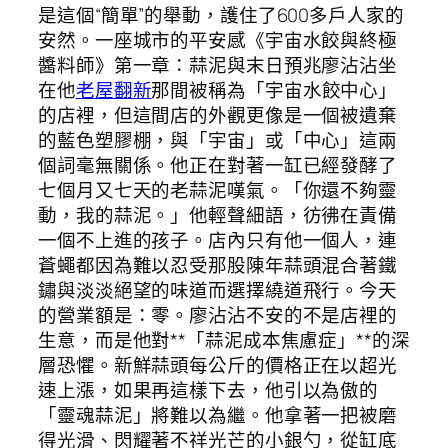
是這個“簡單”的舉動，護住了600多戶人家的
安然。一座城市的平安感《宇宙水餃與終極
醬料師》第一章：蒜泥與末日預兆廖沾沾坐
在他
老屋翻新
那間被稱為「宇宙水餃中心」
的店裡，但這間店的外觀更像是一個被遺棄
的藍色塑膠棚，與「宇宙」或「中心」這兩
個詞毫無關係。他正在對著一缸已經發酵了
七個月又七天的老蒜泥嘆氣。「你還不夠靈
動，我的蒜泥。」他輕聲細語，彷彿在責備
一個不上進的孩子。店內只有他一個人，連
蒼蠅都因為難以忍受那股陳年蒜頭混合著鐵
鏽與淡淡絕望的味道而選擇繞道飛行。今天
的營業額是：零。廖沾沾不安的不是店裡的
生意，而是他對**「蒜泥成本焦慮症」**的深
層恐懼。新鮮蒜頭每公斤的價格正在以超光
速上漲，如果再這樣下去，他引以為傲的
「靈魂蒜泥」將難以為繼。他拿著一把被磨
得光滑、閃耀著不祥光芒的小銀勺，從缸底