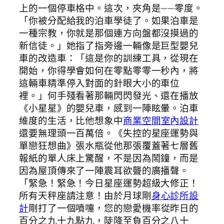
上的一個停車格中。這次，夾角是——零度。
「你被分配給我的泊車學徒了。如果泊車是
一種宗教，你就是那個連方向盤都沒摸過的
新信徒。」她指了指旁邊一輛像是巨型嬰兒
車的改造車：「這是你的訓練工具，從現在
開始，你得學會如何在零點零零一秒內，將
這輛車精準停入對面的針眼大小的車位
裡。」何手殘看著那輛閃閃發光、還在播放
《小星星》的嬰兒車，感到一陣眩暈。泊車
維度的生活，比他想象中
商業空間室內設計
還要無理頭一百萬倍。《失控的星座運勢與
單戀狂想曲》張水瓶從他那張覆蓋著七層舊
報紙的單人床上驚醒，不是因為鬧鐘，而是
因為屋頂傳來了一陣震耳欲聾的廣播聲。
「緊急！緊急！今日星座運勢超級大修正！
所有天秤座請注意！由於月球剛
身心診所設
計
剛打了一個噴嚏，您的戀愛機率從昨日的
百分之九十九點九，陡降至負百分之八十