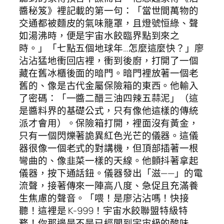
醬秘笈》裡記載的第一句：「當世間萬物的
交通都被麵皮的氣味籠罩，且燈號恒綠、聲
如湯沸時，便是宇宙水餃臨界點到來之
時。」「七點五個地球年…怎麼這麼快？」廖
沾沾猛地衝回店裡，衝到後廚，打開了一個
藏在舊冰櫃後面的暗門。暗門裡放著一個老
舊的、像是古代金屬保險箱的東西。他輸入
了密碼：「一醬二醋三油四辣五蒜泥」（這
是醬料界的基礎公式，只有像他這樣的傳統
派才會用）。保險箱打開，裡面沒有黃金，
只有一個閃爍著詭異紅色光芒的儀器。這儀
器很像一個老式的對講機，但頂部插著一根
彎曲的、像韭菜一樣的天線。他顫抖著拿起
儀器，按下通話鈕。儀器發出「滋——」的電
流聲，接著傳來一陣高八度、急促且充滿養
生焦慮的聲音。「喂！是廖沾沾嗎！快接
聽！這裡是 K-999！宇宙水餃聯盟特級特
務！你那邊是不是已經聞到宇宙級的酸味