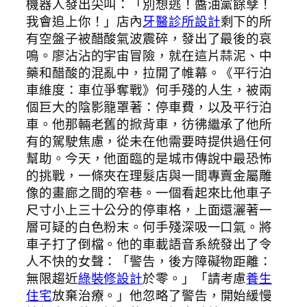
機器人發出尖叫：「別想逃！醬油黨餘孽！
我會追上你！」店內
牙醫診所設計
剩下的所
有空盤子被醋酸氣波震碎，發出了最後的哀
鳴。廖沾沾的宇宙冒險，就在這片蒜泥、中
藥和醋酸的混亂中，拉開了帷幕。《平行泊
車維度：車位爭奪戰》何手殘的人生，被兩
個巨大的陰影籠罩著：停車費，以及平行泊
車。他那輛老舊的掀背車，彷彿繼承了他所
有的駕駛焦慮，從未在他需要時提供過任何
幫助。今天，他面臨的是城市傳說中最恐怖
的挑戰，一條夾在理髮店與一間專賣金屬雕
像的畫廊之間的窄巷。一個看起來比他車子
尺寸小上三十公分的停車格，上面還灑著一
層可疑的白色粉末。何手殘深吸一口氣。將
車子打了倒檔。他的車載語音系統發出了令
人不快的女聲：「警告，後方障礙物距離：
無限趨近
綠裝修設計
於零。」「請考慮
養生
住宅
放棄治療。」他忽略了警告，開始緩慢