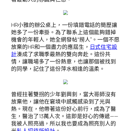
HR小雅的辦公桌上，一份填錯電話的簡歷讓
她多了一份牽掛。為了聯系上這個能夠錯掉
機會的年輕人，她全網發帖“撈人”。一個不愿
放棄的HR和一個盡力的應屆生，
日式住宅設
計
湊成了求職季最熱的雙向奔赴。這份共
情，讓職場多了一份熱意，也讓那個被找到
的同學，記住了這份萍水相逢的溫柔。
曾經拄著雙拐的少年劉興釗，當大哥師沒有
放棄他，讓他在窘境中感觸感染到了光與
熱。現在，他帶著這份好心前行，成為了醫
生，醫治了13萬人次。這即是好心的傳遞——
我被人照亮過，所以我也要成為照亮別人的
光
私人招待所設計
。