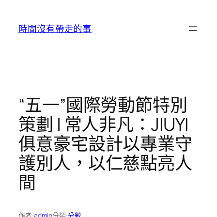
跳
至
時間沒有帶走的事
主
要
內
容
“五一”國際勞動節特別
策劃 | 常人非凡：JIUYI
俱意豪宅設計以專業守
護別人，以仁慈點亮人
間
作者:
admin
分類:
分數