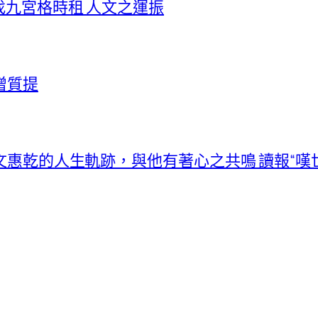
找九宮格時租 人文之運振
增質提
文惠乾的人生軌跡，與他有著心之共鳴 讀報“嘆