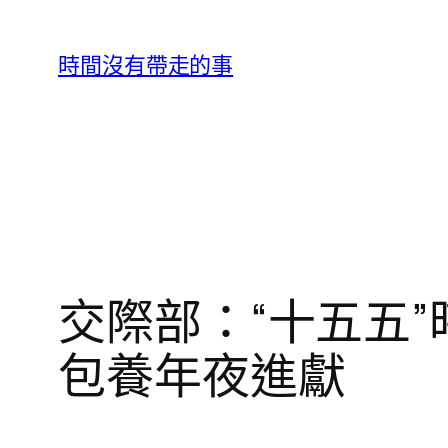
跳
至
時間沒有帶走的事
主
要
內
容
交際部：“十五五
包養年夜進獻