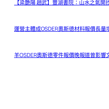
【梁艷陽 趙武】豐湖書院：山水之氣開
運營主體成OSDER奧斯德材料報價長量
羊OSDER奧斯德零件報價晚報道曾影響