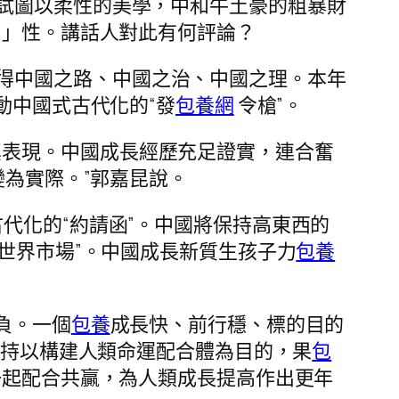
試圖以柔性的美學，中和牛土豪的粗暴財
」性。講話人對此有何評論？
得中國之路、中國之治、中國之理。本年
動中國式古代化的“發
包養網
令槍”。
真表現。中國成長經歷充足證實，連合奮
為實際。”郭嘉昆說。
古代化的“約請函”。中國將保持高東西的
“世界市場”。中國成長新質生孩子力
包養
負。一個
包養
成長快、前行穩、標的目的
持以構建人類命運配合體為目的，果
包
一起配合共贏，為人類成長提高作出更年