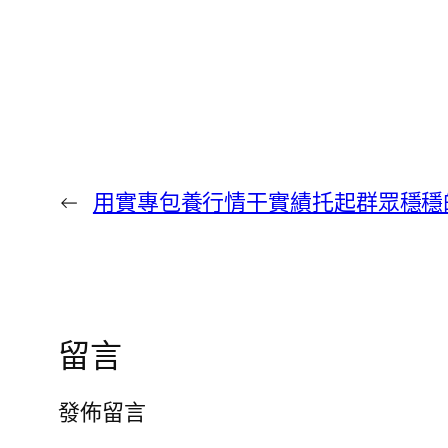
←
用實專包養行情干實績托起群眾穩穩
留言
發佈留言