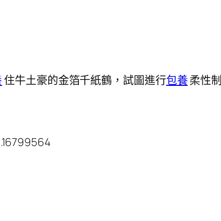
養
住牛土豪的金箔千紙鶴，試圖進行
包養
柔性
.16799564