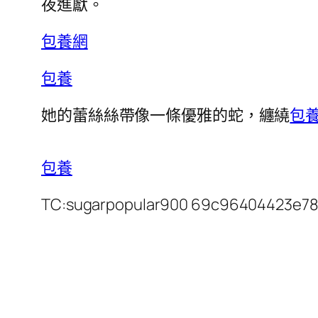
夜進獻。
包養網
包養
她的蕾絲絲帶像一條優雅的蛇，纏繞
包
包養
TC:sugarpopular900 69c96404423e78