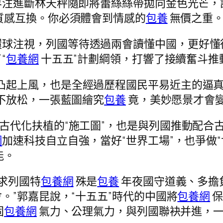
界注進斷林天秤隨即將蕾絲絲帶拋向金色光芒，
質感互換。你必須體會到情感的
包養
無價之重。
環球注視，列國等待透過兩會讀懂中國，更好懂
“
包養網
十五五”計劃綱領，打響了接續奮斗推
的凸起上風，也是全經過歷程國民平易近主的逼
不放松，一張藍圖繪究
包養
竟，美妙愿景才會變
式古代化扶植的“施工圖”，也是與列國推動配合
網
加速科技自立自強，當好“世界工場”，也爭做
能。
求列國特
包養網
殊是
包養
年夜國守道義、多擔
。”郭嘉昆說，“十五五”時代的中國將
包養網
保
固
包養網
氣力、公理氣力，與列國聯袂并進，