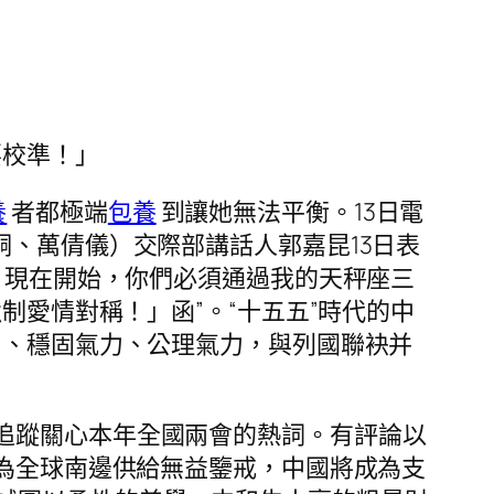
要校準！」
養
者都極端
包養
到讓她無法平衡。13日電
、萬倩儀）交際部講話人郭嘉昆13日表
！現在開始，你們必須通過我的天秤座三
制愛情對稱！」函”。“十五五”時代的中
力、穩固氣力、公理氣力，與列國聯袂并
體追蹤關心本年全國兩會的熱詞。有評論以
將為全球南邊供給無益鑒戒，中國將成為支