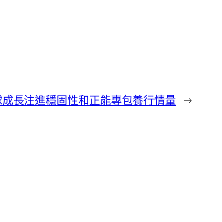
球成長注進穩固性和正能專包養行情量
→