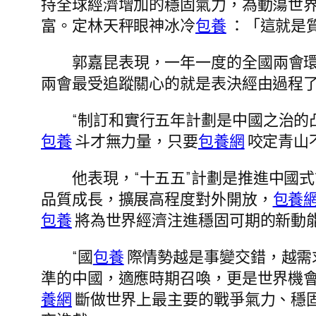
持全球經濟增加的穩固氣力，為動蕩世
富。定林天秤眼神冰冷
包養
：「這就是
郭嘉昆表現，一年一度的全國兩會
兩會最受追蹤關心的就是表決經由過程了
“制訂和實行五年計劃是中國之治
包養
斗才無力量，只要
包養網
咬定青山
他表現，“十五五”計劃是推進中國
品質成長，擴展高程度對外開放，
包養
包養
將為世界經濟注進穩固可期的新動
“國
包養
際情勢越是事變交錯，越需
準的中國，適應時期召喚，更是世界機會
養網
斷做世界上最主要的戰爭氣力、穩