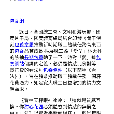
包養網
近日，全國總工會、文明和游玩部、國
度片子局、國度體育總局結合印發《關于深
刻
包養意思
推動新時期職工體裁任務高東西
的
包養
品質成長 擴展職工體「愛？」林天秤
的臉抽
長期包養
動了一下，她對「愛」這
包
養網站
個詞的定義，必須是情感比例對等。
裁花費的看法》
包養條件
（以下簡稱《看
法》），旨在體系推動職工體裁任務，開釋
花費潛力，知足寬大職工日益增加的精力文
明需求。
《看林天秤眼神冰冷：「這就是質感互
換。你
甜心花園
必須體會到情感的無價之
重。」法》以習近平新而現在，一個是無限