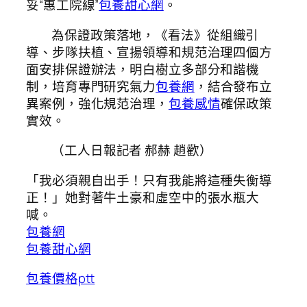
妥“惠工院線”
包養甜心網
。
為保證政策落地，《看法》從組織引
導、步隊扶植、宣揚領導和規范治理四個方
面安排保證辦法，明白樹立多部分和諧機
制，培育專門研究氣力
包養網
，結合發布立
異案例，強化規范治理，
包養感情
確保政策
實效。
（工人日報記者 郝赫 趙歡）
「我必須親自出手！只有我能將這種失衡導
正！」她對著牛土豪和虛空中的張水瓶大
喊。
包養網
包養甜心網
包養價格ptt