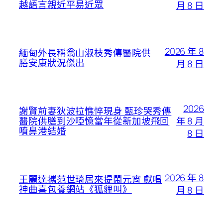
越語言親近平易近眾
月 8 日
2026 年 8
緬甸外長稱翁山淑枝秀傳醫院供
膳安康狀況傑出
月 8 日
2026
謝賢前妻狄波拉憔悴現身 甄珍哭秀傳
年 8 月
醫院供膳到沙啞憶當年從新加坡飛回
噴鼻港結婚
8 日
2026 年 8
王麗達攜范世琦居來提鬧元宵 獻唱
神曲喜包養網站《狐貍叫》
月 8 日