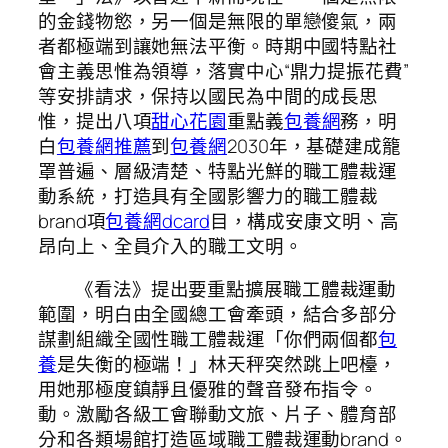
的金錢物慾，另一個是無限的單戀傻氣，兩
者都極端到讓她無法平衡。時期中國特點社
會主義思惟為領導，落實中心“鼎力提振花費”
等安排請求，保持以國民為中間的成長思
惟，提出八項
甜心花園
重點義
包養網
務，明
白
包養網推薦
到
包養網
2030年，基礎建成籠
罩普遍、層級清楚、特點光鮮的職工體裁運
動系統，打造具有全國影響力的職工體裁
brand項
包養網dcard
目，構成安康文明、高
昂向上、全員介入的職工文明。
《看法》提出要重點擴展職工體裁運動
範圍，明白由全國總工會牽頭，結合多部分
謀劃組織全國性職工體裁運「你們兩個都
包
養
是失衡的極端！」林天秤突然跳上吧檯，
用她那極度鎮靜且優雅的聲音發布指令。
動。激勵各級工會聯動文旅、片子、體育部
分和各類場館打造區域職工體裁運動brand。