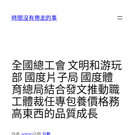
跳
至
時間沒有帶走的事
主
要
內
容
全國總工會 文明和游玩
部 國度片子局 國度體
育總局結合發文推動職
工體裁任專包養價格務
高東西的品質成長
作者:
admin
分類:
分數