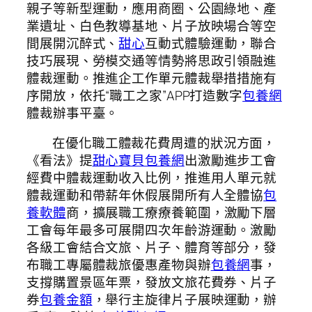
親子等新型運動，應用商圈、公園綠地、產
業遺址、白色教導基地、片子放映場合等空
間展開沉醉式、
甜心
互動式體驗運動，聯合
技巧展現、勞模交通等情勢將思政引領融進
體裁運動。推進企工作單元體裁舉措措施有
序開放，依托“職工之家”APP打造數字
包養網
體裁辦事平臺。
在優化職工體裁花費周遭的狀況方面，
《看法》提
甜心寶貝包養網
出激勵進步工會
經費中體裁運動收入比例，推進用人單元就
體裁運動和帶薪年休假展開所有人全體協
包
養軟體
商，擴展職工療療養範圍，激勵下層
工會每年最多可展開四次年齡游運動。激勵
各級工會結合文旅、片子、體育等部分，發
布職工專屬體裁旅優惠產物與辦
包養網
事，
支撐購置景區年票，發放文旅花費券、片子
券
包養金額
，舉行主旋律片子展映運動，辦