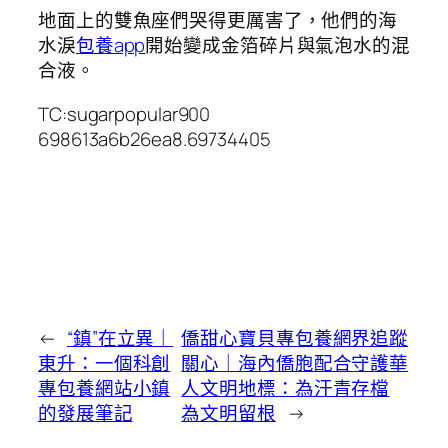
地面上的雙魚座們哭得更厲害了，他們的海
水淚
包養app
開始變成金箔碎片與氣泡水的混
合液。
TC:sugarpopular900
698613a6b26ea8.69734405
←
“鎮”在立異｜
僑甜心寶貝專包養網界追蹤
東升：一個科創
關心｜海內僑胞配合守護華
專包養網站小鎮
人文明地標：為汗青存檔
的發展筆記
為文明留根
→