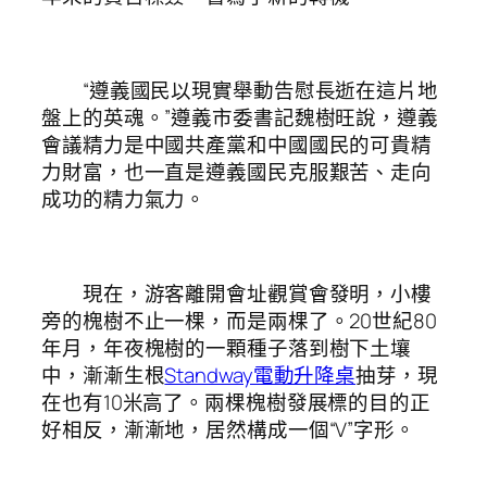
“遵義國民以現實舉動告慰長逝在這片地
盤上的英魂。”遵義市委書記魏樹旺說，遵義
會議精力是中國共產黨和中國國民的可貴精
力財富，也一直是遵義國民克服艱苦、走向
成功的精力氣力。
現在，游客離開會址觀賞會發明，小樓
旁的槐樹不止一棵，而是兩棵了。20世紀80
年月，年夜槐樹的一顆種子落到樹下土壤
中，漸漸生根
Standway電動升降桌
抽芽，現
在也有10米高了。兩棵槐樹發展標的目的正
好相反，漸漸地，居然構成一個“V”字形。