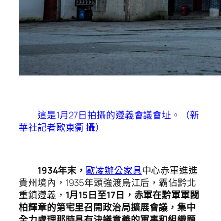
這是1月27日拍攝的遵義會議會址。（新
華社記者歐東衢 攝）
1934年末，
歐凌辦公家具
中心赤軍進進
貴州境內，1935年頭強渡烏江后，霸佔黔北
重鎮遵義，
1月15日至17日，赤軍在黔軍軍閥
柏輝章的第宅里召開政治局擴展會議，集中
全力處理那時具有決議意義的軍事和組織題