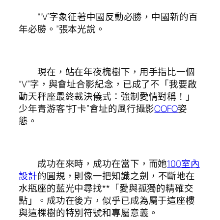
“‘V’字象征著中國反動必勝，中國新的百
年必勝。”張本光說。
現在，站在年夜槐樹下，用手指比一個
“V”字，與會址合影紀念，已成了不「我要啟
動天秤座最終裁決儀式：強制愛情對稱！」
少年青游客“打卡”會址的風行攝影
COFO
姿
態。
成功在來時，成功在當下，而她
100室內
設計
的圓規，則像一把知識之劍，不斷地在
水瓶座的藍光中尋找**「愛與孤獨的精確交
點」。成功在後方，似乎已成為屬于這座樓
與這棵樹的特別符號和專屬意義。