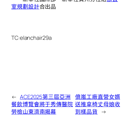
室規劃設計
合出品
TC:elanchair29a
←
ACE2025第三屆亞洲
億嵐工廠直營女婿
餐飲博覽會將于秀傳醫院
送推拿椅丈母娘收
勞檢山東濟南揭幕
到樣品貨
→