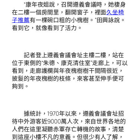
“康年夜姐說，召開遵義會議時，她棲身
在二樓一個房間里，翻開窗子，裡面
久坐椅
子推薦
有一棵碗口粗的小槐樹。”田興詠說。
看到它，就像看到了活力。
記者登上遵義會議會址主樓二樓，站在
位于東側的“朱德、康克清住室”走廊上，可以
看到，走廊護欄與年夜槐樹樹干間隔很近，
披髮的年夜槐樹的枝條，來客甚至伸手便可
夠到。
據統計，1970年以來，遵義會議會址招
待中外游客近9000萬人次，來自世界各地的
人們在這里凝聽赤軍存亡轉機的故事，清楚
到這座小樓不凡的意義。但很少有人了解，