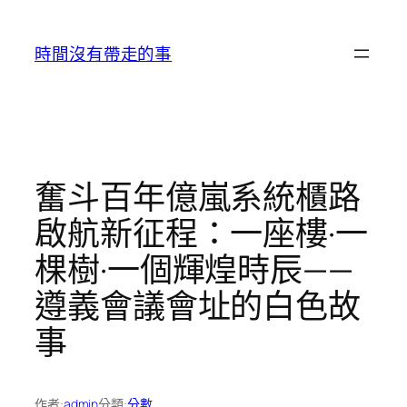
跳
至
時間沒有帶走的事
主
要
內
容
奮斗百年億嵐系統櫃路
啟航新征程：一座樓·一
棵樹·一個輝煌時辰——
遵義會議會址的白色故
事
作者:
admin
分類:
分數