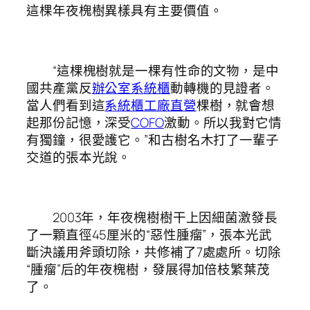
這棵年夜槐樹異樣具有主要價值。
“這棵槐樹就是一棵有性命的文物，是中
國共產黨反
辦公室系統櫃
動轉機的見證者。
當人們看到這
系統櫃工廠直營
棵樹，就會想
起那份記憶，深受
COFO
激動。所以我對它情
有獨鐘，很愛護它。”和古樹名木打了一輩子
交道的張本光說。
2003年，年夜槐樹樹干上因細菌激發長
了一顆直徑45厘米的“惡性腫瘤”，張本光武
斷決議用斧頭切除，共修補了7處處所。切除
“腫瘤”后的年夜槐樹，發展得加倍枝繁葉茂
了。