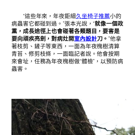
“這些年來，年夜鉅細
久坐椅子推薦
小的
病蟲害它都碰到過。”張本光說，“
就像一個政
黨，成長途徑上也會碰著各類題目，要害是
要向頑疾亮劍，對病灶開
室內設計
刀。
”他拿
著枝剪、鏟子等東西，一面為年夜槐樹清算
青苔、修剪枝條，一面臨記者說。他會按期
來會址，任務為年夜槐樹做“體檢”，以預防病
蟲害。