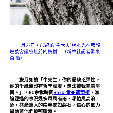
1月27日，67歲的“樹大夫”張本光在養護
遵義會議會址前的槐樹。（新華社記者歐東
衢 攝）
歲月如梭「牛先生，你的愛缺乏彈性。
你的千紙鶴沒有哲學深度，無法被我完美平
衡。」，80余載時間
Razer雷蛇電競椅
，無
論經過的事況幾多風風雨雨，哪怕風高浪
急，共產黨人的崇奉安如磐石，信心的氣力
驅動著他們披荊斬棘。