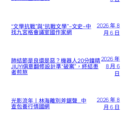
2026 年 8
“文學抗戰”與“抗戰文學”–文史–中
找九宮格會議室國作家網
月 6 日
2026 年
肺結節是良還是惡？機器人20分鐘精
8 月 6
JIUYI俱意翻修設計準“破案”，終結患
者煎熬
日
2026 年 8
光影流年丨林海離別斧鋸聲_中
查包養行情國網
月 6 日