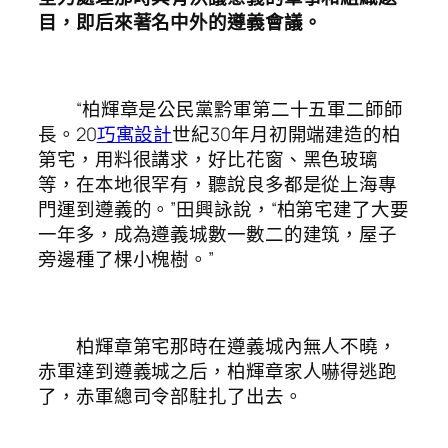
目，即后來著名中外的遵義會議。
“柏輝章是公民黨黔軍第二十五軍二師師
長。20
巧寓設計
世紀30年月初開端建造的柏
第宅，用料很講求，好比花窗、黑色玻璃
等，在本地很罕有，聽說良多都是從上海專
門運到遵義的。”田興詠說，“柏第宅建了大要
一年多，成為遵義城數一數二的建筑，屋子
旁邊種了棵小槐樹。”
柏輝章第宅那時在遵義城內無人不曉，
赤軍達到遵義城之后，柏輝章家人嚇得逃跑
了，赤軍總司令部駐扎了出去。