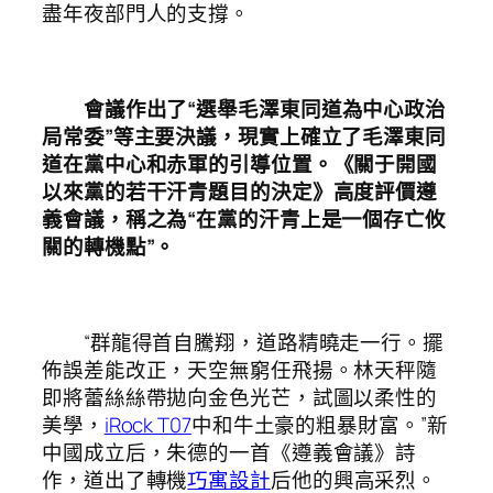
盡年夜部門人的支撐。
會議作出了“選舉毛澤東同道為中心政治
局常委”等主要決議，現實上確立了毛澤東同
道在黨中心和赤軍的引導位置。《關于開國
以來黨的若干汗青題目的決定》高度評價遵
義會議，稱之為“在黨的汗青上是一個存亡攸
關的轉機點”。
“群龍得首自騰翔，道路精曉走一行。擺
佈誤差能改正，天空無窮任飛揚。林天秤隨
即將蕾絲絲帶拋向金色光芒，試圖以柔性的
美學，
iRock T07
中和牛土豪的粗暴財富。”新
中國成立后，朱德的一首《遵義會議》詩
作，道出了轉機
巧寓設計
后他的興高采烈。