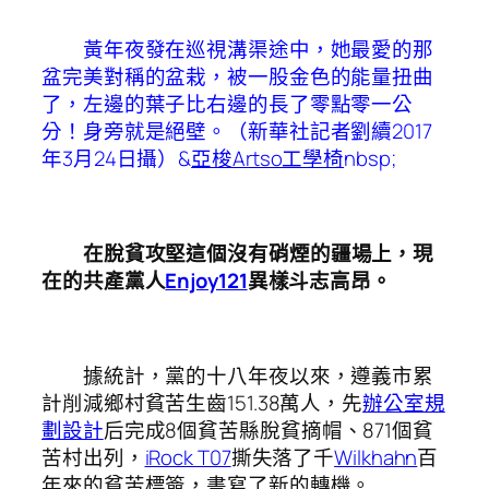
黃年夜發在巡視溝渠途中，她最愛的那
盆完美對稱的盆栽，被一股金色的能量扭曲
了，左邊的葉子比右邊的長了零點零一公
分！身旁就是絕壁。（新華社記者劉續2017
年3月24日攝）&
亞梭Artso工學椅
nbsp;
在脫貧攻堅這個沒有硝煙的疆場上，現
在的共產黨人
Enjoy121
異樣斗志高昂。
據統計，黨的十八年夜以來，遵義市累
計削減鄉村貧苦生齒151.38萬人，先
辦公室規
劃設計
后完成8個貧苦縣脫貧摘帽、871個貧
苦村出列，
iRock T07
撕失落了千
Wilkhahn
百
年來的貧苦標簽，書寫了新的轉機。