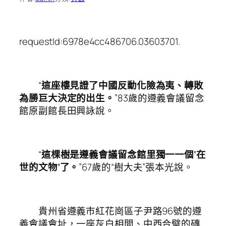
requestId:6978e4cc486706.03603701.
“
這座樓見證了中國反動化險為夷、轉敗
為勝巨大決定的出生。
”83歲的遵義會議留念
館原副館長田興詠說。
“
這棵樹是遵義會議留念館里獨一一個‘在
世的文物’了。
”67歲的“樹大夫”張本光說。
貴州省遵義市紅花崗區子尹路96號的遵
義會議會址，一座灰白相間、中西合璧的磚