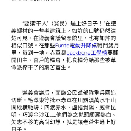
“要讓‘干人’（貧民）過上好日子！”在遵
義鄉村的一些老建筑上，如許的口號仍然清
楚可見。在遵義會議留念館里，也有如許的
相似口號。在那些
Funte電動升降桌
戰鬥歲月
里，每到一地，赤軍都
backbone工學椅
要翻
開田主、富戶的糧倉，把食糧分給那些被革
命派榨干了的窮苦蒼生。
遵義會議后，面臨公民黨部隊重兵圍追
切斷，毛澤東等批示赤軍在川黔滇萬水千山
間縱橫馳騁：四渡赤水、虛指貴陽、威脅昆
明、巧渡金沙江……他們為之拋頭顱灑熱血、
矢志不移的高尚幻想，就是讓老蒼生過上好
日子。