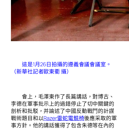
這是1月26日拍攝的遵義會議會議室。
（新華社記者歐東衢 攝）
會上，毛澤東作了長篇講話，對博古、
李德在軍事批示上的過錯停止了切中關鍵的
剖析和批駁，并論述了中國反動戰鬥的計謀
戰術題目和以
Razer雷蛇電競椅
後應采取的軍
事方針。他的講話獲得了包含朱德等在內的