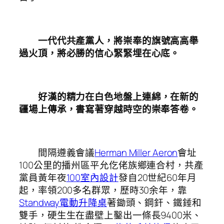
一代代共產黨人，將崇奉的旗號高高舉
過火頂，將必勝的信心緊緊埋在心底。
好漢的精力在白色地盤上連綿，在新的
疆場上傳承，書寫著穿越時空的崇奉答卷。
間隔遵義會議
Herman Miller Aeron
會址
100公里的播州區平允仡佬族鄉連合村，共產
黨員黃年夜
100室內設計
發自20世紀60年月
起，率領200多名群眾，歷時30余年，靠
Standway電動升降桌
著鋤頭、鋼釬、鐵錘和
雙手，硬生生在盡壁上鑿出一條長9400米、