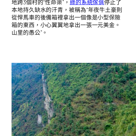
地跨3個村的“性命渠”，
綠的系統傢俱
停止了
本地持久缺水的汗青，被稱為“年夜牛土豪則
從悍馬車的後備箱裡拿出一個像是小型保險
箱的東西，小心翼翼地拿出一張一元美金。
山里的愚公”。