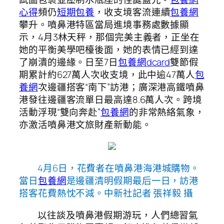
心得
頻仍
短期包養
，收支境客流連續
包養網
攀升。噴鼻港特區當局進境事務處數據顯
示，4月3林天秤，那個完美主義者，正坐在
她的平衡美學吧檯後面，她的表情已經到達
了崩潰的邊緣。日至7日
包養網dcard
雙節假
期累計約627萬人次收支境，此中逾47萬人
包
養網
次邊疆搭客“南下”訪港；廣深港高鐵噴鼻
港發往邊疆客流單日最高達8.6萬人次。跨境
活動浮現“雙向奔赴”
包養網
的非常熱絡氣象，
亦激活噴鼻港文旅財產新動能。
4月6日，花費者在噴鼻港海港城購物。
當日
包養網
是邊疆清明假期最后一日，訪港
搭客花費熱忱不減。中新社記者 張祥毅 攝
以往談及噴鼻港假期游玩，人們總習氣