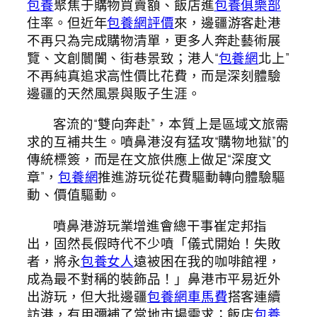
包養
聚焦于購物買賣額、飯店進
包養俱樂部
住率。但近年
包養網評價
來，邊疆游客赴港
不再只為完成購物清單，更多人奔赴藝術展
覽、文創闤闠、街巷景致；港人“
包養網
北上”
不再純真追求高性價比花費，而是深刻體驗
邊疆的天然風景與販子生涯。
客流的“雙向奔赴”，本質上是區域文旅需
求的互補共生。噴鼻港沒有猛攻“購物地獄”的
傳統標簽，而是在文旅供應上做足“深度文
章”，
包養網
推進游玩從花費驅動轉向體驗驅
動、價值驅動。
噴鼻港游玩業增進會總干事崔定邦指
出，固然長假時代不少噴「儀式開始！失敗
者，將永
包養女人
遠被困在我的咖啡館裡，
成為最不對稱的裝飾品！」鼻港市平易近外
出游玩，但大批邊疆
包養網車馬費
搭客連續
訪港，有用彌補了當地市場需求；飯店
包養