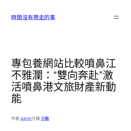
跳
至
時間沒有帶走的事
主
要
內
容
專包養網站比較噴鼻江
不雅瀾：“雙向奔赴”激
活噴鼻港文旅財產新動
能
作者:
admin
分類:
分數