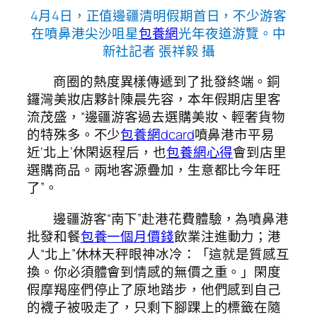
4月4日，正值邊疆清明假期首日，不少游客
在噴鼻港尖沙咀星
包養網
光年夜道游覽。中
新社記者 張祥毅 攝
商圈的熱度異樣傳遞到了批發終端。銅
鑼灣美妝店夥計陳晨先容，本年假期店里客
流茂盛，“邊疆游客過去選購美妝、輕奢貨物
的特殊多。不少
包養網dcard
噴鼻港市平易
近‘北上’休閑返程后，也
包養網心得
會到店里
選購商品。兩地客源疊加，生意都比今年旺
了”。
邊疆游客“南下”赴港花費體驗，為噴鼻港
批發和餐
包養一個月價錢
飲業注進動力；港
人“北上”休林天秤眼神冰冷：「這就是質感互
換。你必須體會到情感的無價之重。」閑度
假摩羯座們停止了原地踏步，他們感到自己
的襪子被吸走了，只剩下腳踝上的標籤在隨