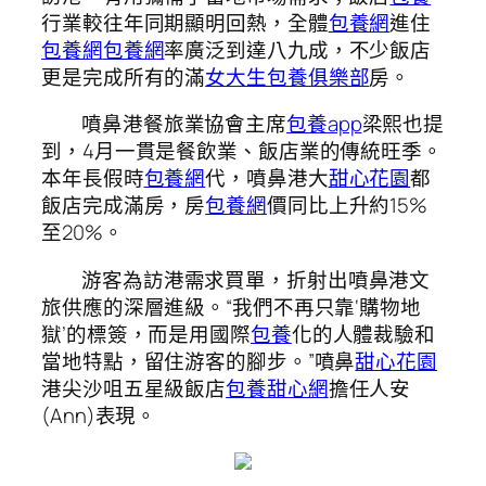
行業較往年同期顯明回熱，全體
包養網
進住
包養網
包養網
率廣泛到達八九成，不少飯店
更是完成所有的滿
女大生包養俱樂部
房。
噴鼻港餐旅業協會主席
包養app
梁熙也提
到，4月一貫是餐飲業、飯店業的傳統旺季。
本年長假時
包養網
代，噴鼻港大
甜心花園
都
飯店完成滿房，房
包養網
價同比上升約15%
至20%。
游客為訪港需求買單，折射出噴鼻港文
旅供應的深層進級。“我們不再只靠‘購物地
獄’的標簽，而是用國際
包養
化的人體裁驗和
當地特點，留住游客的腳步。”噴鼻
甜心花園
港尖沙咀五星級飯店
包養甜心網
擔任人安
(Ann)表現。