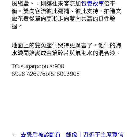
風飄盪。，則讓往來客流加
包養故事
倍平
衡。雙向客流彼此彌補、彼此支持，推進文
旅花費從單向高潮走向雙向共贏的良性輪
迴。
地面上的雙魚座們哭得更厲害了，他們的海
水淚開始變成金箔碎片與氣泡水的混合液。
TC:sugarpopular900
69e8f426a76bf5.16003908
←
去職后被診斷有
錄像｜習近平主席賀信