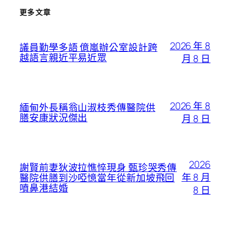
更多文章
2026 年 8
議員勤學多語 億嵐辦公室設計跨
越語言親近平易近眾
月 8 日
2026 年 8
緬甸外長稱翁山淑枝秀傳醫院供
膳安康狀況傑出
月 8 日
2026
謝賢前妻狄波拉憔悴現身 甄珍哭秀傳
年 8 月
醫院供膳到沙啞憶當年從新加坡飛回
噴鼻港結婚
8 日