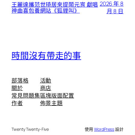
2026 年 8
王麗達攜范世琦居來提鬧元宵 獻唱
神曲喜包養網站《狐貍叫》
月 8 日
時間沒有帶走的事
部落格
活動
關於
商店
常見問題集
區塊版面配置
作者
佈景主題
Twenty Twenty-Five
使用
WordPress
設計