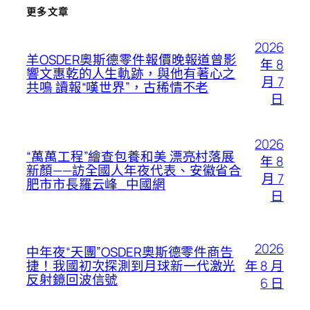
更多文章
2026
羊OSDER奧斯德零件報價晚報道曾影
年 8
響文惠乾的人生軌跡，與他有著心之
月 7
共鳴 讀報“嘆世界”，古稀情不老
日
2026
“萬萬工程”繪查包養和美 漂亮村落展
年 8
新顏——訪全國人年夜代表、安徽省合
月 7
肥市市長羅云峰_中國網
日
2026
中年夜“天團”OSDER奧斯德零件商告
年 8 月
捷！我國初次探測到月球新一代激光
反射鏡回波信號
6 日