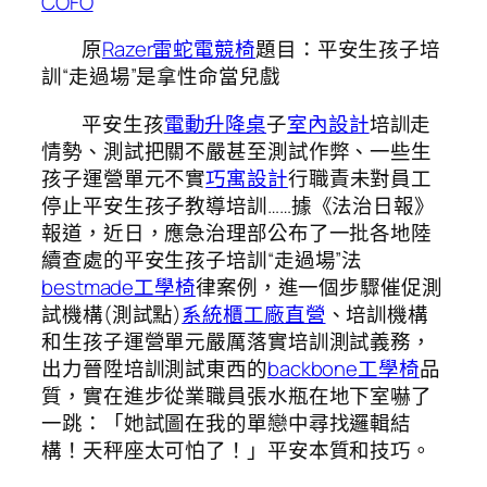
COFO
原
Razer雷蛇電競椅
題目：平安生孩子培
訓“走過場”是拿性命當兒戲
平安生孩
電動升降桌
子
室內設計
培訓走
情勢、測試把關不嚴甚至測試作弊、一些生
孩子運營單元不實
巧寓設計
行職責未對員工
停止平安生孩子教導培訓……據《法治日報》
報道，近日，應急治理部公布了一批各地陸
續查處的平安生孩子培訓“走過場”法
bestmade工學椅
律案例，進一個步驟催促測
試機構(測試點)
系統櫃工廠直營
、培訓機構
和生孩子運營單元嚴厲落實培訓測試義務，
出力晉陞培訓測試東西的
backbone工學椅
品
質，實在進步從業職員張水瓶在地下室嚇了
一跳：「她試圖在我的單戀中尋找邏輯結
構！天秤座太可怕了！」平安本質和技巧。