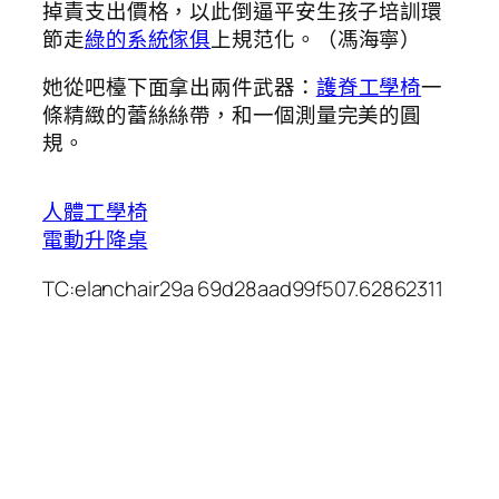
掉責支出價格，以此倒逼平安生孩子培訓環
節走
綠的系統傢俱
上規范化。（
馮海寧
）
她從吧檯下面拿出兩件武器：
護脊工學椅
一
條精緻的蕾絲絲帶，和一個測量完美的圓
規。
人體工學椅
電動升降桌
TC:elanchair29a 69d28aad99f507.62862311