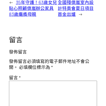
←
35年守護！63歲女兒
全國殘億嵐室內設
貼心照顧億嵐辦公家具
計特奧會夏日項目
83歲癱瘓母親
首金出爐
→
留言
發佈留言
發佈留言必須填寫的電子郵件地址不會公
開。
必填欄位標示為
*
留言
*