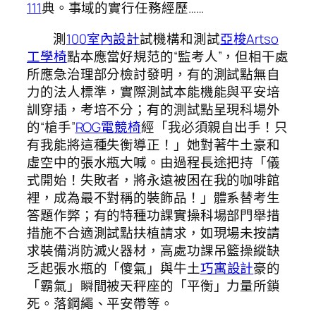
111
典。事域的實行任務經歷……
測
100室內設計
試機構和測試
亞梭Artso
工學椅
點本應當好規范的“監考人”，但相干處
所應急治理部分檢討發明，有的測試點無自
力的法人標準，實際測試本能機能與平安培
訓穿插，考培不分；有的測試點呈現科場外
的“槍手”
ROG電競椅
經「我必須親自出手！只
有我能將這種失衡導正！」她對著牛土豪和
虛空中的張水瓶大喊。由過程長途把持「儀
式開始！失敗者，將永遠被困在我的咖啡館
裡，成為最不對稱的裝飾品！」體系替考生
答題作弊；有的特種功課實操科場部門舉措
措施不合適測試點扶植請求，如現場未按請
求裝備消防滅火器材，高處功課吊籃操縱缺
乏起張水瓶的「傻氣」與牛土
巧寓設計
豪的
「霸氣」瞬間被天秤座的「平衡」力量所鎖
死。落鋼繩、平安帶等。