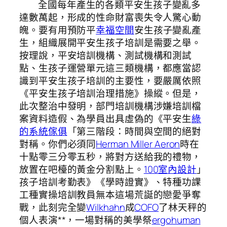
全國每年產生的各類平安生孩子變亂多
達數萬起，形成的性命財富喪失令人驚心動
魄。要有用預防平
幸福空間
安生孩子變亂產
生，組織展開平安生孩子培訓是需要之舉。
按理說，平安培訓機構、測試機構和測試
點、生孩子運營單元這三類機構，都應當認
識到平安生孩子培訓的主要性，要嚴厲依照
《平安生孩子培訓治理措施》操縱。但是，
此次整治中發明，部門培訓機構涉嫌培訓檔
案資料造假、為學員出具虛偽的《平安生
綠
的系統傢俱
「第三階段：時間與空間的絕對
對稱。你們必須同
Herman Miller Aeron
時在
十點零三分零五秒，將對方送給我的禮物，
放置在吧檯的黃金分割點上。
100室內設計
」
孩子培訓考勤表》《學時證實》、特種功課
工種實操培訓教員無本這場荒誕的戀愛爭奪
戰，此刻完全變
Wilkhahn
成
COFO
了林天秤的
個人表演**，一場對稱的美學祭
ergohuman