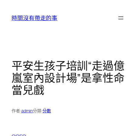
跳
至
時間沒有帶走的事
主
要
內
容
平安生孩子培訓“走過億
嵐室內設計場”是拿性命
當兒戲
作者:
admin
分類:
分數