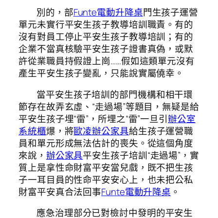
別的，部
Funte電動升降桌
門生孩子運營
單元未實行平安生孩子教導培訓職責。有的
沒有對員工停止平安生孩子教導培訓；有的
企業不當真核驗平安生孩子證書真偽，或默
許從業職員持假證上崗……假如這類單元沒有
產生平安生孩子變亂，只能說實屬僥幸。
當平安生孩子培訓的部門機構和相干環
節存在故弄玄虛、“走過場”等題目，無疑是給
平安生孩子埋“雷”，所埋之“雷”一旦引
辦公室
系統櫃
爆，將
歐凌辦公家具
給生孩子運營職
員和單元形成無法估計的喪失。從這個角度
來說，
辦公家具
平安生孩子培訓“走過場”，實
質上是拿性命財富平安當兒戲，既不把生孩
子一耳目員的性命平安安心上，也未把公私
財富平安真合法回事
Funte電動升降桌
。
應急治理部分已對檢討中發明的平安生