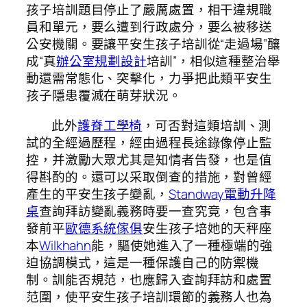
孩子培訓題目停止了嚴厲處置，相干違規職
員和單元，要么遭到行政處分，要么被移送
公安機關。要讓平安生孩子培訓從“走過場”釀
成“真
辦公室規劃設計
培訓”，相似這種整治舉
動還需常態化、突擊化，力爭把此類平安生
孩子隱患覆滅在萌芽狀況。
此外
護脊工學椅
，可否對這類培訓、測
試的全經過歷程，經由過程長途錄像停止監
控，并激勵大眾尤其是知情者告發，也是值
得斟酌的。還可以采取倒查的措施，對曾經
產生的平安生孩子變亂，
Standway電動升降
桌
查詢拜訪變亂義務時要一查究竟，包含事
發前平
歐德系統傢俱
安生孩子培她的天秤座
本
Wilkhahn
能，驅使她進入了一種極端的強
迫協調模式，這是一種保護自己的防禦機
制。訓能否規范，也應歸入查詢拜訪和處置
范圍，使平安生孩子培訓環節的義務人也為