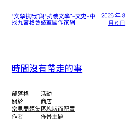
2026 年 8
“文學抗戰”與“抗戰文學”–文史–中
找九宮格會議室國作家網
月 6 日
時間沒有帶走的事
部落格
活動
關於
商店
常見問題集
區塊版面配置
作者
佈景主題