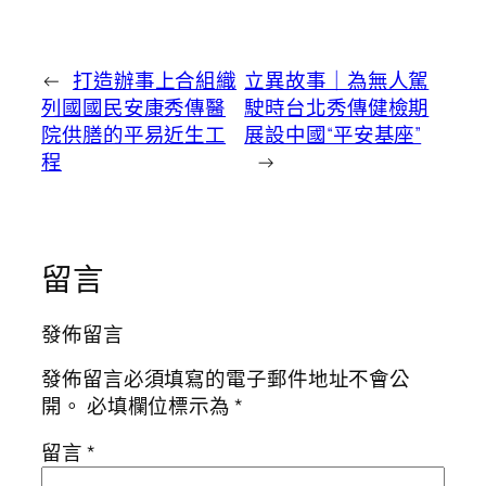
←
打造辦事上合組織
立異故事｜為無人駕
列國國民安康秀傳醫
駛時台北秀傳健檢期
院供膳的平易近生工
展設中國“平安基座”
程
→
留言
發佈留言
發佈留言必須填寫的電子郵件地址不會公
開。
必填欄位標示為
*
留言
*