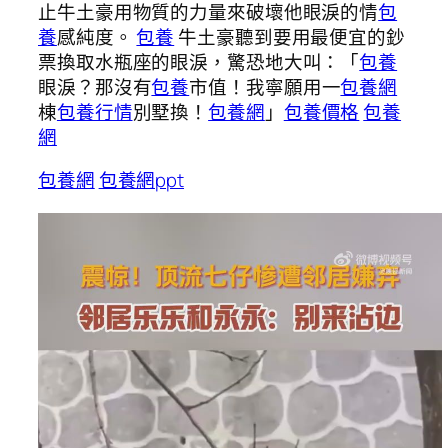
止牛土豪用物質的力量來破壞他眼淚的情
包
養
感純度。
包養
牛土豪聽到要用最便宜的鈔
票換取水瓶座的眼淚，驚恐地大叫：「
包養
眼淚？那沒有
包養
市值！我寧願用一
包養網
棟
包養行情
別墅換！
包養網
」
包養價格
包養
網
包養網
包養網ppt