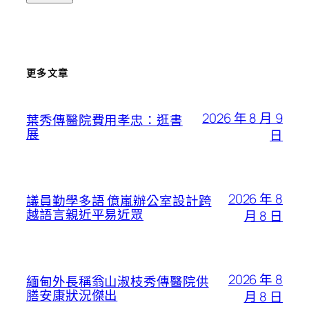
更多文章
2026 年 8 月 9
葉秀傳醫院費用孝忠：逛書
展
日
2026 年 8
議員勤學多語 億嵐辦公室設計跨
越語言親近平易近眾
月 8 日
2026 年 8
緬甸外長稱翁山淑枝秀傳醫院供
膳安康狀況傑出
月 8 日