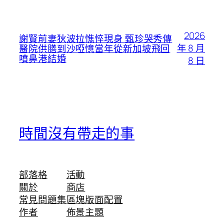
2026
謝賢前妻狄波拉憔悴現身 甄珍哭秀傳
年 8 月
醫院供膳到沙啞憶當年從新加坡飛回
噴鼻港結婚
8 日
時間沒有帶走的事
部落格
活動
關於
商店
常見問題集
區塊版面配置
作者
佈景主題