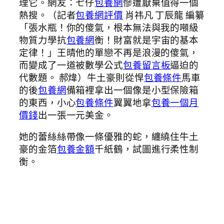
理它。網友：七仔
包養網
慘遭厭棄值得一個
熱搜。（記者
包養網評價
肖祎凡 丁辰龍 編纂
「張水瓶！你的傻氣，根本無法與我的噸級
物質力學抗
包養網
衡！財富就是宇宙的基本
定律！」王晴他的單戀不再是浪漫的傻氣，
而變成了一道被數學公式
包養留言板
逼迫的
代數題。 郝煒）牛土豪則從悍
包養條件
馬車
的後
包養網
備箱裡拿出一個像是小型保險箱
的東西，小心
包養條件
翼翼地拿
包養一個月
價錢
出一張一元美金。
她的蕾絲絲帶像一條優雅的蛇，纏繞住牛土
豪的金箔
包養金額
千紙鶴，試圖進行柔性制
衡。