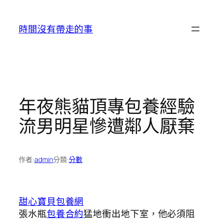
跳
至
時間沒有帶走的事
主
要
內
容
年夜熊貓頂專包養經驗
流男明星慘遭鄰人厭棄
作者:
admin
分類:
分數
甜心寶貝包養網
張水瓶
包養合約
猛地衝出地下室，他必須阻