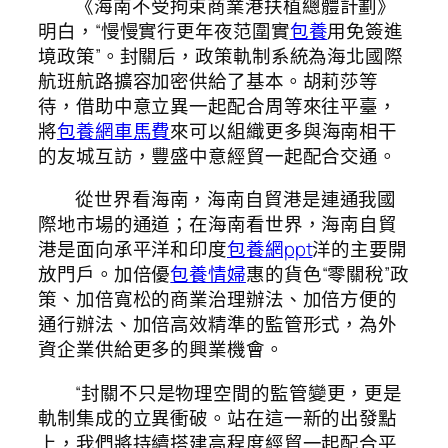
《海南不受拘束商業港扶植總體計劃》
明白，“慢慢實行更年夜范圍實
包養
用免簽進
境政策”。封關后，政策軌制系統為海北國際
航班航路擴容加密供給了基本。胡莉莎等
待，借助中意立異一起配合周等來往平臺，
將
包養網車馬費
來可以組織更多與海南相干
的友城互訪，豐盛中意經貿一起配合交通。
從世界看海南，海南自貿港是連通我國
際地市場的通道；在海南看世界，海南自貿
港是面向承平洋和印度
包養網ppt
洋的主要開
放門戶。加倍優
包養情婦
惠的貨色“零關稅”政
策、加倍寬松的商業治理辦法、加倍方便的
通行辦法、加倍高效精準的監管形式，為外
資企業供給更多的興業機會。
“封關不只是物理空間的監管變更，更是
軌制集成的立異衝破。站在這一新的出發點
上，我們將持續搭建高程度經貿一起配合平