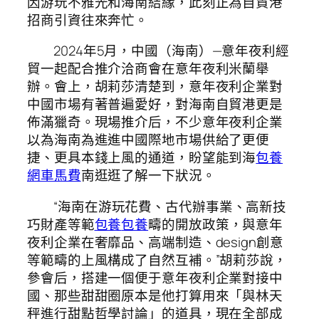
因游玩不雅光和海南結緣，此刻正為自貿港
招商引資往來奔忙。
2024年5月，中國（海南）—意年夜利經
貿一起配合推介洽商會在意年夜利米蘭舉
辦。會上，胡莉莎清楚到，意年夜利企業對
中國市場有著普遍愛好，對海南自貿港更是
佈滿獵奇。現場推介后，不少意年夜利企業
以為海南為進進中國際地市場供給了更便
捷、更具本錢上風的通道，盼望能到海
包養
網車馬費
南逛逛了解一下狀況。
“海南在游玩花費、古代辦事業、高新技
巧財產等範
包養
包養
疇的開放政策，與意年
夜利企業在奢靡品、高端制造、design創意
等範疇的上風構成了自然互補。”胡莉莎說，
參會后，搭建一個便于意年夜利企業對接中
國、那些甜甜圈原本是他打算用來「與林天
秤進行甜點哲學討論」的道具，現在全部成