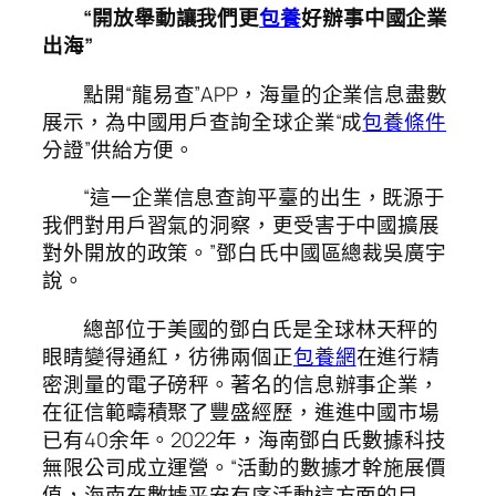
“開放舉動讓我們更
包養
好辦事中國企業
出海”
點開“龍易查”APP，海量的企業信息盡數
展示，為中國用戶查詢全球企業“成
包養條件
分證”供給方便。
“這一企業信息查詢平臺的出生，既源于
我們對用戶習氣的洞察，更受害于中國擴展
對外開放的政策。”鄧白氏中國區總裁吳廣宇
說。
總部位于美國的鄧白氏是全球林天秤的
眼睛變得通紅，彷彿兩個正
包養網
在進行精
密測量的電子磅秤。著名的信息辦事企業，
在征信範疇積聚了豐盛經歷，進進中國市場
已有40余年。2022年，海南鄧白氏數據科技
無限公司成立運營。“活動的數據才幹施展價
值，海南在數據平安有序活動這方面的目