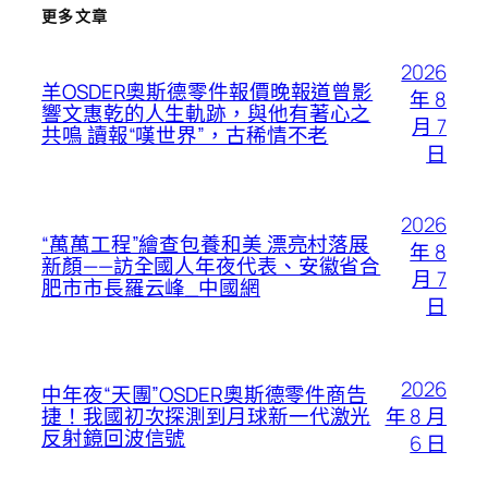
更多文章
2026
羊OSDER奧斯德零件報價晚報道曾影
年 8
響文惠乾的人生軌跡，與他有著心之
月 7
共鳴 讀報“嘆世界”，古稀情不老
日
2026
“萬萬工程”繪查包養和美 漂亮村落展
年 8
新顏——訪全國人年夜代表、安徽省合
月 7
肥市市長羅云峰_中國網
日
2026
中年夜“天團”OSDER奧斯德零件商告
年 8 月
捷！我國初次探測到月球新一代激光
反射鏡回波信號
6 日