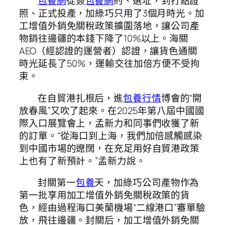
包養網
從簽
包養網
約、選址，到打點證
照、正式投產，加綠巧只用了3個月時光。加
工增值外銷免關稅政策擴圍落地，讓公司產
物銷往邊疆的本錢下降了10%以上。海關
AEO（經認證的運營者）認證，讓貨色通關
時光延長了50%，運輸交往加倍方便不受拘
束。
在自貿港扎根后，進
包養行情
博會的“開
放春風”又吹了起來。在2025年第八屆中國國
際入口展覽會上，孟新力和同事們收獲了新
的訂單。“從海口到上海，我們加倍感觸感染
到中國市場的遼闊，在充足用好自貿港政策
上也有了新預計。”孟新力說。
封關第一
包養
天，加綠巧公司產物作為
第一批享用加工增值外銷免關稅政策的貨
色，經由過程海口美蘭機場“二線港口”審單驗
放，飛往邊疆。封關后，加工增值外銷免關