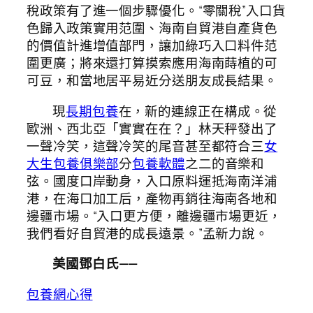
稅政策有了進一個步驟優化。“零關稅”入口貨
色歸入政策實用范圍、海南自貿港自產貨色
的價值計進增值部門，讓加綠巧入口料件范
圍更廣；將來還打算摸索應用海南蒔植的可
可豆，和當地居平易近分送朋友成長結果。
現
長期包養
在，新的連線正在構成。從
歐洲、西北亞「實實在在？」林天秤發出了
一聲冷笑，這聲冷笑的尾音甚至都符合三
女
大生包養俱樂部
分
包養軟體
之二的音樂和
弦。國度口岸動身，入口原料運抵海南洋浦
港，在海口加工后，產物再銷往海南各地和
邊疆市場。“入口更方便，離邊疆市場更近，
我們看好自貿港的成長遠景。”孟新力說。
美國鄧白氏——
包養網心得