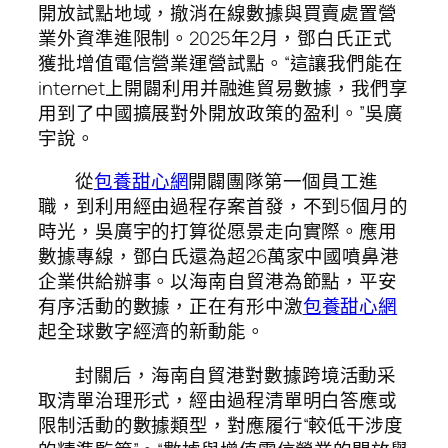
開放試點地域，撤消在線數據與買賣處置營
業外資準進限制。2025年2月，鄧白氏正式
獲批增值電信營業運營試點。“這讓我們能在
internet上開闢利用并融進貿易數據，我們享
用到了中國擴展對外開放政策的盈利。”吳廣
宇說。
從
包養甜心網
開闢團隊第一個員工進
職，到利用經由過程存案首發，不到5個月的
時光，吳廣宇的打算從愿景走向實際。應用
數據專線，鄧白氏還為超26萬家中國噴鼻港
企業供給辦事。以海南自貿港為節點，平安
有序活動的數據，正在有形中激
包養甜心網
起全球數字經濟的新動能。
封關后，海南自貿港對數據跨境活動采
取清單治理形式，經由過程清單明白答應或
限制活動的數據類型，對應履行“較低干涉度