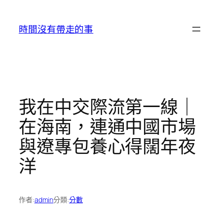
跳
至
時間沒有帶走的事
主
要
內
容
我在中交際流第一線｜
在海南，連通中國市場
與遼專包養心得闊年夜
洋
作者:
admin
分類:
分數