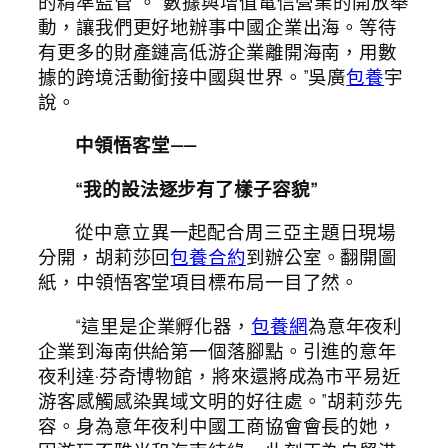
的精準監管”。“數據與增值電信營業的開放舉
動，讓我們更好地辦事中國企業出海。等待
有更多的財產鏈高低游企業離開海南，用數
據的跨境活動銜接中國與世界。”吳廣
包養
宇
說。
中領悟客堂——
“我的設法逐步有了樣子容貌”
從中意立異一起配合周三亞主題日現場
分開，胡莉莎回
包養合約
到辦公室。翻開圖
紙，中領悟客堂項目標布局一目了然。
“這里是企業孵化器，
包養網
為意年夜利
企業到海南供給第一個落腳點。引進的意年
夜利達·芬奇博物館，將來還將成為市平易近
游客感觸感染異域文明的好往處。”胡莉莎先
容。身為意年夜利中國工商協會會長的她，