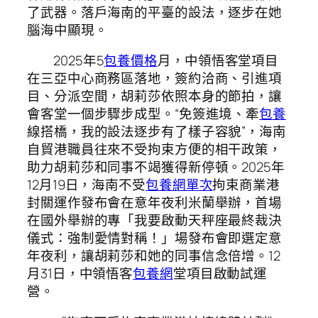
了武器。落戶海南的平臺的設法，逐步在她
腦海中顯現。
2025年5
包養價格
月，中領悟客堂項目
在三亞中心商務區落地，簽約洽商、引進項
目、分派空間，胡莉莎依照本身的節拍，讓
會客堂一個步驟步成型。“免簽進境、牽
包養
線搭橋，我的設法逐步有了樣子容貌”，海南
自貿港職員往來不受拘束方便的相干政策，
助力胡莉莎和同事不竭獲得新停頓。2025年
12月19日，海南不受
包養網單次
拘束商業港
封關運作發布會在意年夜利米蘭舉辦，首場
在國外舉辦的專「我要啟動天秤座最終裁決
儀式：強制愛情對稱！」場發布會即選定意
年夜利，讓胡莉莎和她的同事信念倍增。12
月31日，中領悟客
包養網
堂項目啟動試運
營。