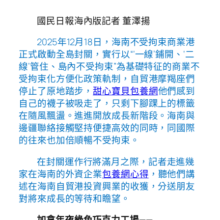
國民日報海內版記者 董澤揚
2025年12月18日，海南不受拘束商業港
正式啟動全島封關，實行以“‘一線’鋪開、‘二
線’管住、島內不受拘束”為基礎特征的商業不
受拘束化方便化政策軌制，自貿港摩羯座們
停止了原地踏步，
甜心寶貝包養網
他們感到
自己的襪子被吸走了，只剩下腳踝上的標籤
在隨風飄盪。進進開放成長新階段。海南與
邊疆聯絡接觸堅持便捷高效的同時，同國際
的往來也加倍順暢不受拘束。
在封關運作行將滿月之際，記者走進幾
家在海南的外資企業
包養網心得
，聽他們講
述在海南自貿港投資興業的收獲，分送朋友
對將來成長的等待和瞻望。
加拿年夜綠色巧克力工場——