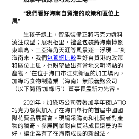
“我們看好海南自貿港的政策和區位上
風”
生孩子線上，智能裝備正將巧克力漿料
澆注成型；展現柜里，禮盒包裝將海南博鰲
東嶼島、三亞海角天涯等風景逐一浮現……“到
海南來，我們
包養網比較
看好自貿港的政策
和區位上風，也盼望做出有當地文明特點的
產物。”在位于海口市江東新區的加工場內，
加綠巧食物制造業（海南）無限義務公司
（以下簡稱“加綠巧”）董事長孟新力先容。
2021年，加綠巧公司帶著加拿年夜LATIO
巧克力餐與加入了在海口舉行的首屆中國國
際花費品展覽會。現場采購商和花費者對產
物的獵奇、參展同業對自貿港成長遠景的看
好，讓企業有了在海南成長的新設法。