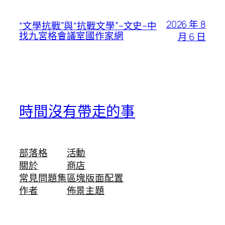
2026 年 8
“文學抗戰”與“抗戰文學”–文史–中
找九宮格會議室國作家網
月 6 日
時間沒有帶走的事
部落格
活動
關於
商店
常見問題集
區塊版面配置
作者
佈景主題