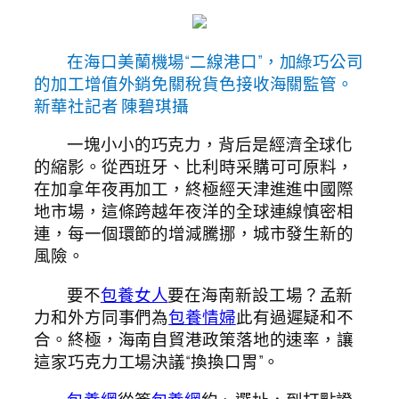
在海口美蘭機場“二線港口”，加綠巧公司
的加工增值外銷免關稅貨色接收海關監管。
新華社記者 陳碧琪攝
一塊小小的巧克力，背后是經濟全球化
的縮影。從西班牙、比利時采購可可原料，
在加拿年夜再加工，終極經天津進進中國際
地市場，這條跨越年夜洋的全球連線慎密相
連，每一個環節的增減騰挪，城市發生新的
風險。
要不
包養女人
要在海南新設工場？孟新
力和外方同事們為
包養情婦
此有過遲疑和不
合。終極，海南自貿港政策落地的速率，讓
這家巧克力工場決議“換換口胃”。