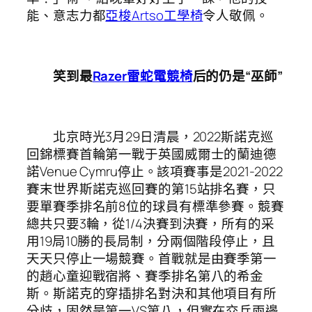
能、意志力都
亞梭Artso工學椅
令人敬佩。
笑到最
Razer雷蛇電競椅
后的仍是“巫師”
北京時光3月29日清晨，2022斯諾克巡
回錦標賽首輪第一戰于英國威爾士的蘭迪德
諾Venue Cymru停止。該項賽事是2021-2022
賽末世界斯諾克巡回賽的第15站排名賽，只
要單賽季排名前8位的球員有標準參賽。競賽
總共只要3輪，從1/4決賽到決賽，所有的采
用19局10勝的長局制，分兩個階段停止，且
天天只停止一場競賽。首戰就是由賽季第一
的趙心童迎戰宿將、賽季排名第八的希金
斯。斯諾克的穿插排名對決和其他項目有所
分歧，固然是第一VS第八，但實在交兵兩邊