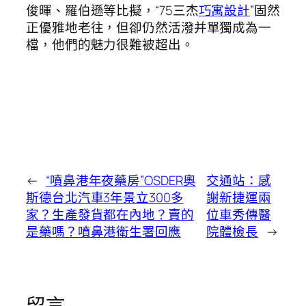
俊暉、羅伯遜等比擬，“75三杰
巧寓設計
”固然
正優雅地老往，但卻仍然活潑并單獨成為一
檔，他們的魅力很難被超出。
←
“噴鼻港年夜藥房”OSDER奧
交通站：感
斯德台北汽車3年景立300多
謝新捷運兩
家？生產發貨都在內地？賣的
位車秀傳醫
是藥嗎？噴鼻港衛生署回應
院體檢長
→
留言