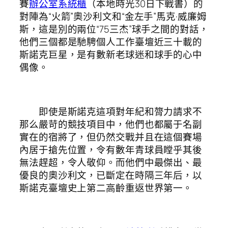
賽
辦公室系統櫃
（本地時光30日下戰書）的
對陣為“火箭”奧沙利文和“金左手”馬克·威廉姆
斯，這是別的兩位“75三杰”球手之間的對話，
他們三個都是馳騁個人工作臺壇近三十載的
斯諾克巨星，是有數新老球迷和球手的心中
偶像。
即使是斯諾克這項對年紀和膂力請求不
那么嚴苛的競技項目中，他們也都屬于名副
實在的宿將了，但仍然交戰并且在這個賽場
內居于搶先位置，令有數年青球員瞠乎其後
無法趕超，令人敬仰。而他們中最傑出、最
優良的奧沙利文，已斷定在時隔三年后，以
斯諾克臺壇史上第二高齡重返世界第一。