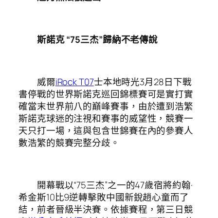
斯諾克 “75三杰”歸納不老傳說
威爾
iRock T07
士本地時光3月28日下戰
書停戰的世界斯諾克巡回錦標賽可是實打實
確當末世界前八的巔峰賽事，由於遭到浩繁
斯諾克球迷的注視和賽事的威望性，競賽一
天只打一場，這與包含世錦賽在內的參賽人
數浩繁的競賽完整分歧。
開幕戰以“75三杰”之一的47歲宿將約翰·
希金斯10比9逆轉擊敗中國新銳趙心童而了
結，前者晉級半決賽。依據賽程，第三日競