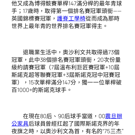
他又成為博得競賽單桿147滿分桿的最年青球
手；17歲時，取得第一個排名賽冠軍頭銜——
英國錦標賽冠軍，
護脊工學椅
從而成為那時
世界上最年青的世界排名賽冠軍得主。
退職業生活中，奧沙利文共取得過73個
冠軍，此中38個排名賽冠軍頭銜，20次份量
級約請賽冠軍（7屆溫布利巨匠賽冠軍+10屆
斯諾克超等聯賽冠軍+3屆斯諾克冠中冠賽冠
軍），15次單桿滿分147分，獨一一位單桿破
百1000+的斯諾克球手。
在現在80后、90后球手當道，00
震旦辦
公家具
后球員曾經扛起了國際斯諾克界的年
夜旗之時，以奧沙利文為首，有名的“75三杰”