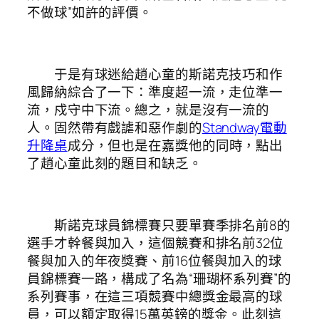
不做球”如許的評價。
于是有球迷給趙心童的斯諾克技巧和作
風歸納綜合了一下：準度超一流，走位準一
流，戍守中下流。總之，就是沒有一流的
人。固然帶有戲謔和惡作劇的
Standway電動
升降桌
成分，但也是在嘉獎他的同時，點出
了趙心童此刻的題目和缺乏。
斯諾克球員錦標賽只要單賽季排名前8的
選手才幹餐與加入，這個競賽和排名前32位
餐與加入的年夜獎賽、前16位餐與加入的球
員錦標賽一路，構成了名為“珊瑚杯系列賽”的
系列賽事，在這三項競賽中總獎金最高的球
員，可以額定取得15萬英鎊的獎金。此刻這