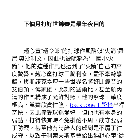
下個月打好世錦賽是最年夜目的
趙心童“趙令郎”的打球作風酷似“火箭”羅
尼·奧沙利文，因此也被昵稱為“中國小火
箭”，他的這種作風也遭到了“火箭”自己的高
度贊譽。趙心童打球干脆利索，盡不牽絲攀
籐，與斯諾克臺壇一些世界名將好比曩昔的
艾伯頓、傅家俊，此刻的塞爾比，甚至顏丙
濤的作風構成了光鮮對照。他的擊球正確度
極高，競賽欣賞性強，
backbone工學椅
出桿
奇快，因此備受球迷愛好。但他也有本身的
弱點，打得快有時不免斟酌不周，戍守要弱
于防禦，甚至他有時給人的感到是不屑于往
戍守，以致于利索夫斯基曾給出過趙心童“從