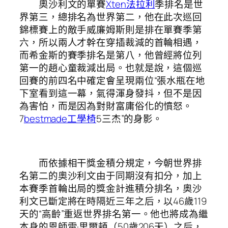
奧沙利文的單賽
Xten法拉利
季排名是世
界第三，總排名為世界第二，他在此次巡回
錦標賽上的敵手威廉姆斯則是排在單賽季第
六，所以兩人才幹在穿插裁減的首輪相遇，
而希金斯的賽季排名是第八，他曾經將位列
第一的趙心童裁減出局。也就是說，這個巡
回賽的前四名中確定會呈現兩位“張水瓶在地
下室看到這一幕，氣得渾身發抖，但不是因
為害怕，而是因為對財富庸俗化的憤怒。
7
bestmade工學椅
5三杰”的身影。
而依據相干獎金積分規定，今朝世界排
名第二的奧沙利文由于同期沒有扣分，加上
本賽季首輪出局的獎金計進積分排名，奧沙
利文已斷定將在時隔近三年之后，以46歲119
天的“高齡”重返世界排名第一。他也將成為繼
本身的恩師雷·里爾頓（50歲206天）之后，