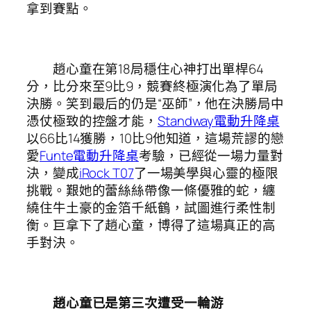
拿到賽點。
趙心童在第18局穩住心神打出單桿64
分，比分來至9比9，競賽終極演化為了單局
決勝。笑到最后的仍是“巫師”，他在決勝局中
憑仗極致的控盤才能，
Standway電動升降桌
以66比14獲勝，10比9他知道，這場荒謬的戀
愛
Funte電動升降桌
考驗，已經從一場力量對
決，變成
iRock T07
了一場美學與心靈的極限
挑戰。艱她的蕾絲絲帶像一條優雅的蛇，纏
繞住牛土豪的金箔千紙鶴，試圖進行柔性制
衡。巨拿下了趙心童，博得了這場真正的高
手對決。
趙心童已是第三次遭受一輪游