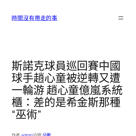
跳
至
時間沒有帶走的事
主
要
內
容
斯諾克球員巡回賽中國
球手趙心童被逆轉又遭
一輪游 趙心童億嵐系統
櫃：差的是希金斯那種
“巫術”
作者:
admin
分類:
分數