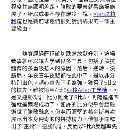
程度并無顯明差距，勝敗的要害就看臨場施
展了，所以成果不存在爆冷一說。
Xten法拉
利
這也是賽前球迷們很難猜測成果的一個主
要緣由。
競賽經過歷程確切跌蕩放誕升沉，這場
賽事就可以讓人學到良多工具，包括了競技
體育的多重吸惹人的原因，落后、逆轉、決
勝局、年夜喜年夜悲都在此中了，是以非分
特別出色。趙心童先下手為強，獲得了5比2
的搶先，雖被追至4比5
亞梭Artso工學椅
，可
是又連勝3局，比分離開了8比4，間隔進進四
強就差兩場成功了，如許的比分似乎曾經殺
逝世了勝敗懸念。但老而彌堅的希金斯再次
展示出本身傳奇般的拼搏精力，他似乎開釋
出了“巫術”，連勝5局，反而以9比8反超率先