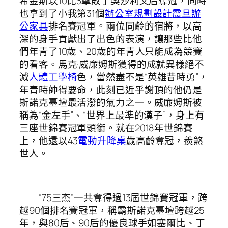
希金斯以10比3擊敗了奧沙利文后奪冠，同時
也拿到了小我第31個
辦公室規劃設計
震旦辦
公家具
排名賽冠軍。兩位同齡的宿將，以高
深的身手貢獻出了出色的表演，讓那些比他
們年青了10歲、20歲的年青人只能成為競賽
的看客。馬克·威廉姆斯獲得的成就異樣絕不
減
人體工學椅
色，當然盡不是“英雄昔時勇”，
年青時帥得要命，此刻已近乎謝頂的他仍是
斯諾克臺壇最活潑的氣力之一。威廉姆斯被
稱為“金左手”、“世界上最準的漢子”，身上有
三座世錦賽冠軍頭銜。就在2018年世錦賽
上，他還以43
電動升降桌
歲高齡奪冠，羨煞
世人。
“75三杰”一共奪得過13屆世錦賽冠軍，跨
越90個排名賽冠軍，稱霸斯諾克臺壇跨越25
年，與80后、90后的優良球手如塞爾比、丁