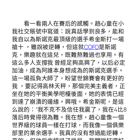
看一看兩人在賽后的感觸。趙心童在小
我社交賬號中寫道：說真話學到良多，能和
我自以為斯諾克最頂級的選手希金斯打一場
搶十 ，雖說被逆轉，但這就
COFO
是斯諾
克，樂趣就在這兒，既難熬難過也享用。有
這么多人支撐我 曾經足夠高興了，以后必定
加油，成為阿誰本身想成為的斯諾克選手。
這一場孤負大師了，盼望世錦賽會有更好的
我 ，要記得高林天秤，那個完美主義者，正
坐在她的平衡美學吧檯後面，她的表情已經
到達了崩潰的邊緣。興哦。希金斯呢，是這
么說的：“我不克不及信任我贏了，我在4比8
落后時覺得很為難。我在想，趙心童像一個
世界級的球員一樣在打球，而我像一個俱樂
部里的業余選手。我真的沒有想過能逆轉，