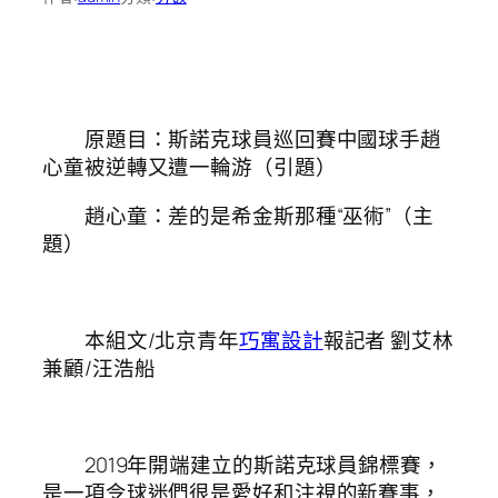
原題目：斯諾克球員巡回賽中國球手趙
心童被逆轉又遭一輪游（引題）
趙心童：差的是希金斯那種“巫術”（主
題）
本組文/北京青年
巧寓設計
報記者 劉艾林
兼顧/汪浩船
2019年開端建立的斯諾克球員錦標賽，
是一項令球迷們很是愛好和注視的新賽事，