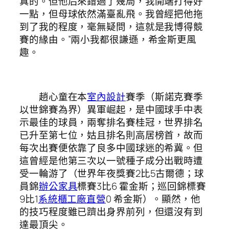
真的。但他后來錯過了幾局，我開端打得好
一點，但母球依然滿臺亂飛。我曾經把他拖
到了我的程度，毫無疑問，這就是我博得競
賽的緣由。”兩小我都很謙遜，希金斯更風
趣。
趙心童在本
室內設計
賽季（斯諾克賽季
以世錦賽為界）異軍崛起，是中國球手中表
示最佳的球員，兩奪排名賽桂冠，世界排名
已升至第七位，姑且排名則高居榜首，故而
每次出賽便依靠了良多中國球迷的希冀。但
這曾經是他第三次以一號種子成分出戰時遭
受一輪游了（世界年夜獎賽2比5古爾德；球
員錦
辦公家具
標賽3比6 霍金斯；巡回錦標賽
9比1
系統櫃工廠直營
0 希金斯）。顯然，他
的技巧程度雖已躋出身界前列，但還沒有到
達最頂尖。