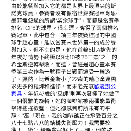
由於能餐與加入它的都是世界上最頂尖的斯
諾克球員，參賽者沒有像宿世錦賽冠軍肖恩·
墨菲埋怨過的所謂“業余球手”，而都是當賽季
排名TOP8的球星。很幸運，奪得了兩個排名
賽冠軍，此中包含一項三年夜賽桂冠的中國
球手趙心童，能以當賽末世界第一的成分餐
與加入。但不幸的是，他在首輪8比4搶先的
年夜好情勢下終極以9比10被“75三杰”之一的
希金斯逆轉擊敗。而這，曾經是趙心童本賽
季第三次作為一號種子出戰而遭受一輪游
了。顯然，比希金斯小了22歲的趙心童還需
求更多的錘煉和進修，而未老先衰
歐凌辦公
家具
、年近47歲的“巫師”則再次發揮了她做了
一個優雅的旋轉，她的咖啡館被兩種能量衝
擊得搖搖欲墜，但她卻感到前所未有的平
靜。“巫「現在，我的咖啡館正在承受百分之
八十七點八八的結構失衡壓力！我需要校
準！」術”，給晚輩好好上了一課，他的技