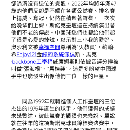
卻涓滴沒有退位的覺醒，2022年均將年滿47
歲的他們反卻是不竭在各類公然賽、排名賽
上揚威、奪冠，仍然在積聚著聲譽，一次次
給晚輩們上課，斯諾克臺壇還在持續演出著
他們不老的傳說。中國球迷們也都給他們起
了很是心愛的綽號，以示對三小我的愛好。
奧沙利文被
幸福空間
尊稱為“火教員”，約翰·
希
Enjoy121
金
綠的系統傢俱
斯、馬克
·
backbone工學椅
威廉姆斯則依據音譯分辨被
叫做“張海根”、“馬桂蓮”，這是多盼望中國球
手中也能發生出像他們三位一樣的巨星。
同為1992年就轉進個人工作臺壇的三位
杰出的1975年誕生的球手，他們獲得的成績
未幾贅述，彼此競賽的戰績也未幾說。單說
就在往年的這項斯諾克球員錦標賽決賽中，