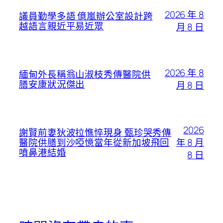
2026 年 8
議員勤學多語 億嵐辦公室設計跨
越語言親近平易近眾
月 8 日
2026 年 8
緬甸外長稱翁山淑枝秀傳醫院供
膳安康狀況傑出
月 8 日
2026
謝賢前妻狄波拉憔悴現身 甄珍哭秀傳
年 8 月
醫院供膳到沙啞憶當年從新加坡飛回
噴鼻港結婚
8 日