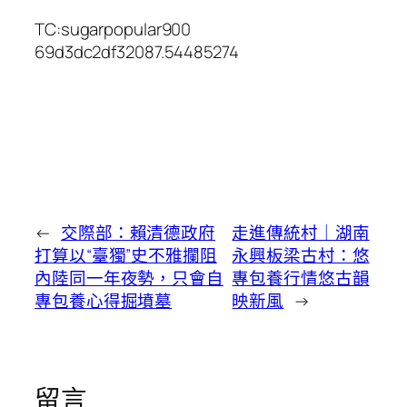
TC:sugarpopular900
69d3dc2df32087.54485274
←
交際部：賴清德政府
走進傳統村｜湖南
打算以“臺獨”史不雅攔阻
永興板梁古村：悠
內陸同一年夜勢，只會自
專包養行情悠古韻
專包養心得掘墳墓
映新風
→
留言