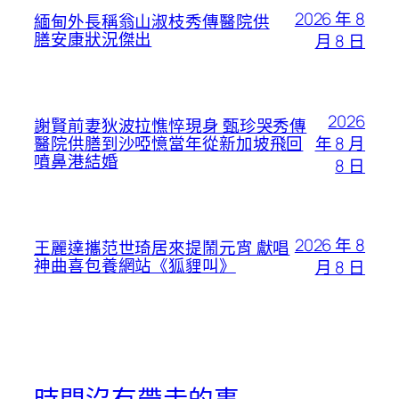
2026 年 8
緬甸外長稱翁山淑枝秀傳醫院供
膳安康狀況傑出
月 8 日
2026
謝賢前妻狄波拉憔悴現身 甄珍哭秀傳
年 8 月
醫院供膳到沙啞憶當年從新加坡飛回
噴鼻港結婚
8 日
2026 年 8
王麗達攜范世琦居來提鬧元宵 獻唱
神曲喜包養網站《狐貍叫》
月 8 日