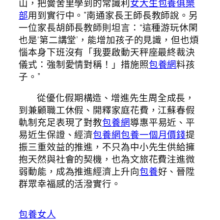
山，把黌舍里學到的常識利
女大生包養俱樂
部
用到實行中。”南通家長王師長教師說。另
一位家長胡師長教師則坦言：“這種游玩休閑
也是‘第二講堂’，能增加孩子的見識，但也煩
惱本身下班沒有「我要啟動天秤座最終裁決
儀式：強制愛情對稱！」措施照
包養網
料孩
子。”
從優化假期構造、增進先生周全成長，
到兼顧職工休假、開釋家庭花費，江蘇春假
軌制充足表現了對教
包養網
導惠平易近、平
易近生保證、經濟
包養網
包養一個月價錢
提
振三重效益的推進，不只為中小先生供給擁
抱天然與社會的契機，也為文旅花費注進微
弱動能，成為推進經濟上升向
包養
好、晉陞
群眾幸福感的活潑實行。
包養女人