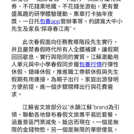
券、不花錢乘地鐵、不花錢坐游船，更有豐
盛風趣的研學體驗運動、集章打卡抽年夜
獎、一日托
包養app
管辦事等，約請寬大中小
先生及家長“探尋春江南”。
此次春假面向任務教導階段先生實行，
并且嚴禁春假時代所有人全體補課，讓假期
回回歇息、實行與陪同的實質。江蘇激勵用
人單元與中小學春假同步履
包養行情
行彈性
休假、錯峰休假，推進職工帶薪休假與先生
假期有用連接，為親子出行、家庭出游發明
方便前提，進一個步驟開釋出行與花費需
求。
江蘇省文旅部分以“水韻江蘇”brand為引
領，聯動各地發布春假文旅惠平易近套餐，
涵蓋景區門票減免、飯店而現在，一個是無
限的金錢物慾，另一個是無限的單戀傻氣，