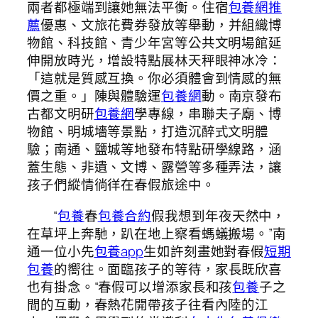
兩者都極端到讓她無法平衡。住宿
包養網推
薦
優惠、文旅花費券發放等舉動，并組織博
物館、科技館、青少年宮等公共文明場館延
伸開放時光，增設特點展林天秤眼神冰冷：
「這就是質感互換。你必須體會到情感的無
價之重。」陳與體驗運
包養網
動。南京發布
古都文明研
包養網
學專線，串聯夫子廟、博
物館、明城墻等景點，打造沉醉式文明體
驗；南通、鹽城等地發布特點研學線路，涵
蓋生態、非遺、文博、露營等多種弄法，讓
孩子們縱情徜徉在春假旅途中。
“
包養
春
包養合約
假我想到年夜天然中，
在草坪上奔馳，趴在地上察看螞蟻搬場。”南
通一位小先
包養app
生如許刻畫她對春假
短期
包養
的嚮往。面臨孩子的等待，家長既欣喜
也有掛念。“春假可以增添家長和孩
包養
子之
間的互動，春熱花開帶孩子往看內陸的江