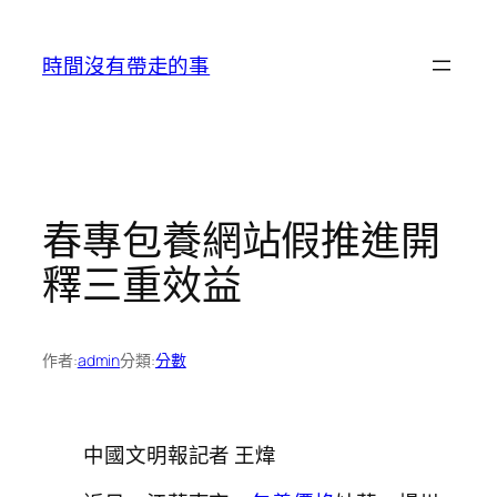
跳
至
時間沒有帶走的事
主
要
內
容
春專包養網站假推進開
釋三重效益
作者:
admin
分類:
分數
中國文明報記者 王煒