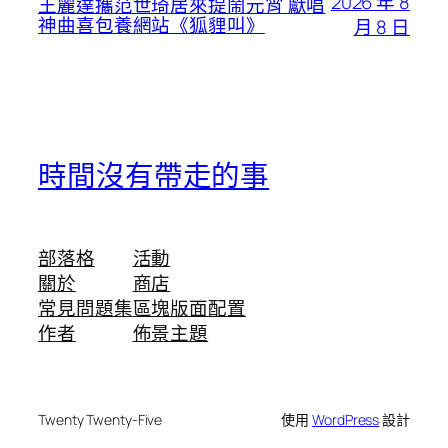
2026 年 8
王麗達攜范世琦居來提鬧元宵 獻唱
神曲喜包養網站《狐貍叫》
月 8 日
時間沒有帶走的事
部落格
活動
關於
商店
常見問題集
區塊版面配置
作者
佈景主題
Twenty Twenty-Five
使用
WordPress
設計