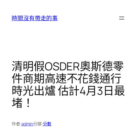
跳
至
時間沒有帶走的事
主
要
內
容
清明假OSDER奧斯德零
件商期高速不花錢通行
時光出爐 估計4月3日最
堵！
作者:
admin
分類:
分數