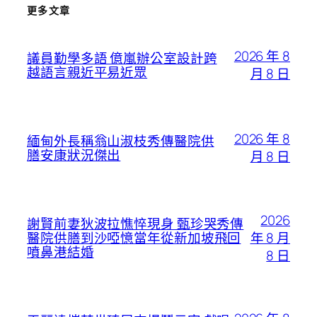
更多文章
2026 年 8
議員勤學多語 億嵐辦公室設計跨
越語言親近平易近眾
月 8 日
2026 年 8
緬甸外長稱翁山淑枝秀傳醫院供
膳安康狀況傑出
月 8 日
2026
謝賢前妻狄波拉憔悴現身 甄珍哭秀傳
年 8 月
醫院供膳到沙啞憶當年從新加坡飛回
噴鼻港結婚
8 日