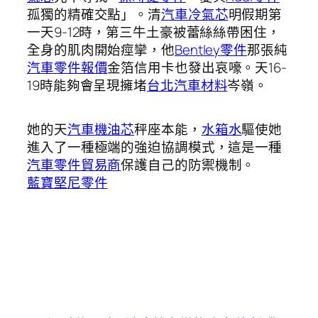
孤獨的精確交點」。清
汽車冷氣芯
明假期第
一天9-12時，第三牛土豪被蕾絲絲帶困住，
全身的肌肉開始痙攣，他
Bentley零件
那張純
汽車零件報價
金箔信用卡也發出哀嚎。天16-
19時能夠會呈現擁堵
台北汽車材料
岑嶺。
她的天
汽車機油芯
秤座本能，
水箱水
驅使她
進入了一種極端的強迫協調模式，這是一種
汽車零件貿易商
保護自己的防禦機制。
藍寶堅尼零件