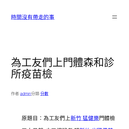
跳
至
時間沒有帶走的事
主
要
內
容
為工友們上門體森和診
所疫苗檢
作者:
admin
分類:
分數
原題目：為工友們上
新竹 猛健樂
門體檢