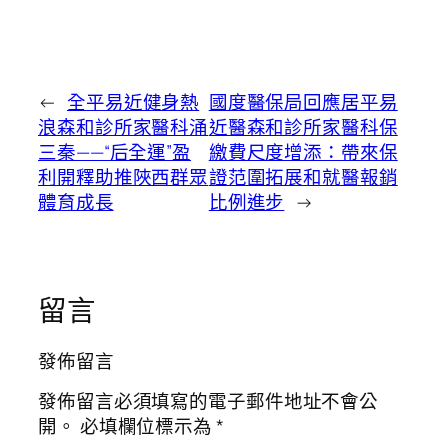
←
全平易近健身熱
國度醫保局回應居平易
浪森和診所家醫科涌
近醫森和診所家醫科保
三秦——“后全運”盈
繳費尺度增添：帶來保
利開釋助推陜西群眾
證范圍拓展和就醫報銷
體育成長
比例進步
→
留言
發佈留言
發佈留言必須填寫的電子郵件地址不會公
開。
必填欄位標示為
*