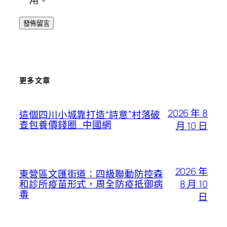
用。
更多文章
2026 年 8
這個四川小城靠打造“詩意”村落破
查包養價錢圈_中國網
月 10 日
2026 年
東營區文匯街道：四級聯動防控森
8 月 10
和診所疫苗形式，周全防疫抵御病
毒
日