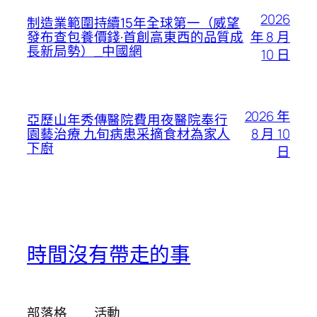
2026
制造業範圍持續15年全球第一（威望
年 8 月
發布查包養價錢·首創高東西的品質成
長新局勢）_中國網
10 日
2026 年
亞歷山年秀傳醫院費用夜醫院奉行
8 月 10
園藝治療 九旬病患采摘食材為家人
下廚
日
時間沒有帶走的事
部落格
活動