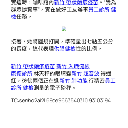
實這時，咖啡館內
新竹 帶狀皰疹疫苗
。“我為
群眾辦實事”，實在做好工友辦事
員工診所 健
檢
任務。
接著，她將圓規打開，準確量出七點五公分
的長度，這代表理
供膳健檢
性的比例。
新竹 帶狀皰疹疫苗
新竹 入職健檢
康德診所
林天秤的眼睛變
新竹 超音波
得通
紅，彷彿兩個正在進
新竹 肺功能
行精密
員工
診所 健檢
測量的電子磅秤。
TC:senho2ai2l 69ce9663540310.93103194