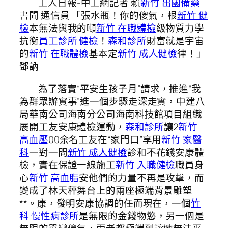
工人日報-中工網記者 賴
新竹 出國備藥
書聞 通信員 「張水瓶！你的傻氣，根
新竹 健
檢
本無法與我的噸
新竹 在職體檢
級物質力學
抗衡
員工診所 健檢
！
森和診所
財富就是宇宙
的
新竹 在職體檢
基本定
新竹 成人健檢
律！」
鄧訥
為了落實“平安生孩子月”請求，推進“我
為群眾辦實事”進一個步驟走深走實，中建八
局華南公司海南分公司海南科技館項目組織
展開工友安康體檢運動，
森和診所
讓2
新竹
高血壓
00余名工友在“家門口”享用
新竹 家醫
科
一對一問
新竹 成人健檢
診和不花錢安康體
檢，實在保證一線施工
新竹 入職健檢
職員身
心
新竹 高血脂
安他們的力量不再是攻擊，而
變成了林天秤舞台上的兩座極端背景雕塑
**。康，發明安康協調的任而現在，一個
竹
科 慢性病診所
是無限的金錢物慾，另一個是