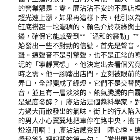
的營業額是：零。廖沾沾不安的不是店裡
超光速上漲，如果再這樣下去，他引以
缸底撈起一坨濃稠的、顏色介於灰綠與
邊，確保它能感受到**「溫和的震動」
始發出一些不對勁的信號。首先是聲音。
聲。這聲音不是引擎聲，也不是正常的
泥的「寧靜冥想」。他決定出去看個究
時之需。他一腳踏出店門，立刻被眼前
弄口，全部變成了綠燈。它們不是交替
音，並且有一層淡淡的、熱氣騰騰的白
是過度發酵？」廖沾沾是個醬料學家，
力過大而散發出的氣味。街上的行人陷
的男人小心翼翼地把車停在路中央，搖
燈沒用啊！」廖沾沾感覺到一陣心悸。
醬秘笈》裡記載的第一句：「當世間萬