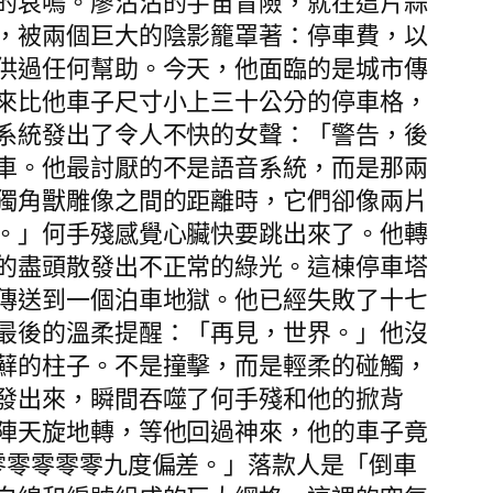
的哀鳴。廖沾沾的宇宙冒險，就在這片蒜
，被兩個巨大的陰影籠罩著：停車費，以
供過任何幫助。今天，他面臨的是城市傳
來比他車子尺寸小上三十公分的停車格，
系統發出了令人不快的女聲：「警告，後
車。他最討厭的不是語音系統，而是那兩
獨角獸雕像之間的距離時，它們卻像兩片
。」何手殘感覺心臟快要跳出來了。他轉
的盡頭散發出不正常的綠光。這棟停車塔
傳送到一個泊車地獄。他已經失敗了十七
最後的溫柔提醒：「再見，世界。」他沒
蘚的柱子。不是撞擊，而是輕柔的碰觸，
發出來，瞬間吞噬了何手殘和他的掀背
陣天旋地轉，等他回過神來，他的車子竟
零零零零零九度偏差。」落款人是「倒車