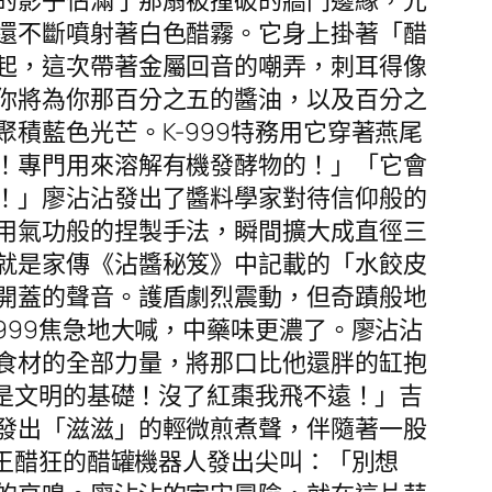
的影子佔滿了那扇被撞破的牆門邊緣，光
還不斷噴射著白色醋霧。它身上掛著「醋
起，這次帶著金屬回音的嘲弄，刺耳得像
你將為你那百分之五的醬油，以及百分之
積藍色光芒。K-999特務用它穿著燕尾
！專門用來溶解有機發酵物的！」「它會
！」廖沾沾發出了醬料學家對待信仰般的
用氣功般的捏製手法，瞬間擴大成直徑三
就是家傳《沾醬秘笈》中記載的「水餃皮
開蓋的聲音。護盾劇烈震動，但奇蹟般地
999焦急地大喊，中藥味更濃了。廖沾沾
食材的全部力量，將那口比他還胖的缸抱
料是文明的基礎！沒了紅棗我飛不遠！」吉
發出「滋滋」的輕微煎煮聲，伴隨著一股
。王醋狂的醋罐機器人發出尖叫：「別想