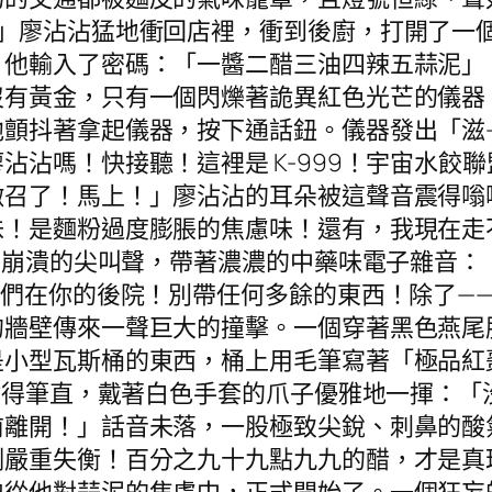
？」廖沾沾猛地衝回店裡，衝到後廚，打開了一
。他輸入了密碼：「一醬二醋三油四辣五蒜泥」
沒有黃金，只有一個閃爍著詭異紅色光芒的儀器
他顫抖著拿起儀器，按下通話鈕。儀器發出「滋
沾沾嗎！快接聽！這裡是 K-999！宇宙水餃
徵召了！馬上！」廖沾沾的耳朵被這聲音震得嗡
味！是麵粉過度膨脹的焦慮味！還有，我現在走
99崩潰的尖叫聲，帶著濃濃的中藥味電子雜音：
我們在你的後院！別帶任何多餘的東西！除了—
的牆壁傳來一聲巨大的撞擊。一個穿著黑色燕尾
是小型瓦斯桶的東西，桶上用毛筆寫著「極品紅
腿站得筆直，戴著白色手套的爪子優雅地一揮：
前離開！」話音未落，一股極致尖銳、刺鼻的酸
例嚴重失衡！百分之九十九點九九的醋，才是真