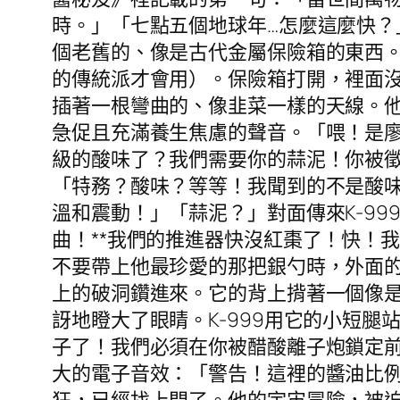
時。」「七點五個地球年…怎麼這麼快
個老舊的、像是古代金屬保險箱的東西
的傳統派才會用）。保險箱打開，裡面
插著一根彎曲的、像韭菜一樣的天線。
急促且充滿養生焦慮的聲音。「喂！是廖
級的酸味了？我們需要你的蒜泥！你被
「特務？酸味？等等！我聞到的不是酸
溫和震動！」「蒜泥？」對面傳來K-9
曲！**我們的推進器快沒紅棗了！快！
不要帶上他最珍愛的那把銀勺時，外面
上的破洞鑽進來。它的背上揹著一個像
訝地瞪大了眼睛。K-999用它的小短
子了！我們必須在你被醋酸離子炮鎖定
大的電子音效：「警告！這裡的醬油比