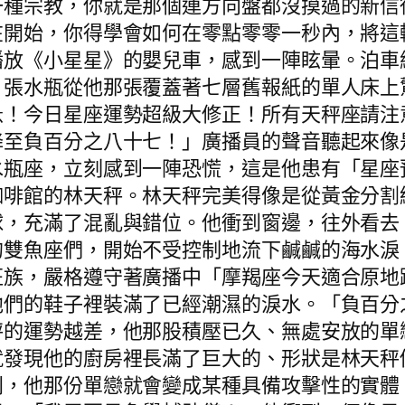
一種宗教，你就是那個連方向盤都沒摸過的新信
在開始，你得學會如何在零點零零一秒內，將這
播放《小星星》的嬰兒車，感到一陣眩暈。泊車
》張水瓶從他那張覆蓋著七層舊報紙的單人床上
急！今日星座運勢超級大修正！所有天秤座請注
降至負百分之八十七！」廣播員的聲音聽起來像
水瓶座，立刻感到一陣恐慌，這是他患有「星座
咖啡館的林天秤。林天秤完美得像是從黃金分割
球，充滿了混亂與錯位。他衝到窗邊，往外看去
的雙魚座們，開始不受控制地流下鹹鹹的海水淚
班族，嚴格遵守著廣播中「摩羯座今天適合原地
他們的鞋子裡裝滿了已經潮濕的淚水。「負百分
秤的運勢越差，他那股積壓已久、無處安放的單
就發現他的廚房裡長滿了巨大的、形狀是林天秤
則，他那份單戀就會變成某種具備攻擊性的實體