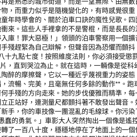
不再是熟悉的城市街道，而是一望無際、由無數
合物，而重力似乎是隨機變化的，有時感覺很重
他童年時學會的、關於泊車口訣的魔性兒歌。四
他衝來。這些人手裡拿的不是警棍，而是長長的
停入庫！罪大惡極！」領頭的泊車警察用一個擴
何手殘趕緊為自己辯解，但聲音因為恐懼而顫抖
—八十九點七度！按照維度法則，你必須接受懲
錄片，直到哭泣為止。就在這時，一輛像是從科
人陶醉的摩擦聲，它以一種近乎蔑視重力的姿態
，流暢、完美，且毫無任何多餘的動作**。跑
著何手殘的方向走來。她的步伐優雅而精準，每
刻立正站好，連測量尺都顫抖著不敢發出聲音。
「新手，你的車技像一團混亂的毛線球。你污染
絲愚蠢的勇氣。」車影大人突然掏出一個像是遙
旋轉了一百八十度，穩穩地停在了地面上的一個