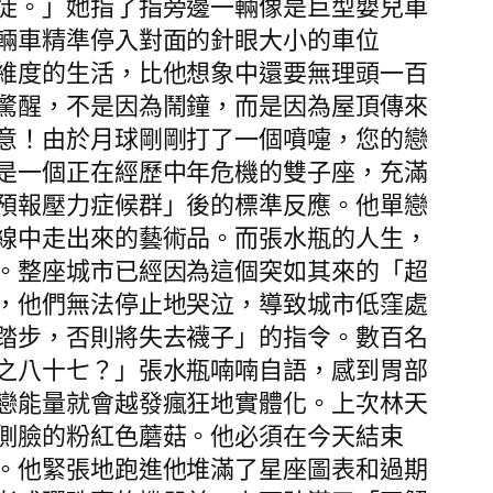
徒。」她指了指旁邊一輛像是巨型嬰兒車
輛車精準停入對面的針眼大小的車位
維度的生活，比他想象中還要無理頭一百
驚醒，不是因為鬧鐘，而是因為屋頂傳來
意！由於月球剛剛打了一個噴嚏，您的戀
是一個正在經歷中年危機的雙子座，充滿
預報壓力症候群」後的標準反應。他單戀
線中走出來的藝術品。而張水瓶的人生，
。整座城市已經因為這個突如其來的「超
，他們無法停止地哭泣，導致城市低窪處
踏步，否則將失去襪子」的指令。數百名
之八十七？」張水瓶喃喃自語，感到胃部
戀能量就會越發瘋狂地實體化。上次林天
側臉的粉紅色蘑菇。他必須在今天結束
。他緊張地跑進他堆滿了星座圖表和過期