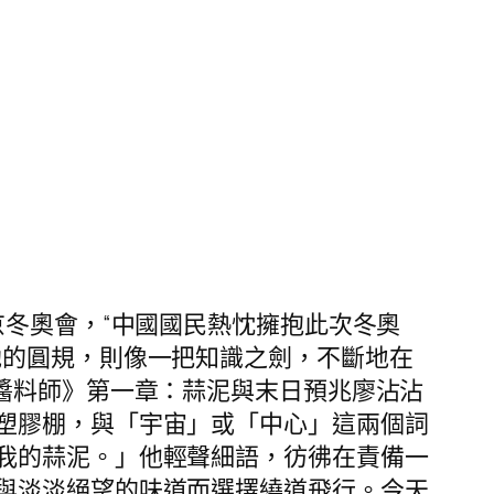
冬奧會，“中國國民熱忱擁抱此次冬奧
她的圓規，則像一把知識之劍，不斷地在
醬料師》第一章：蒜泥與末日預兆廖沾沾
塑膠棚，與「宇宙」或「中心」這兩個詞
我的蒜泥。」他輕聲細語，彷彿在責備一
與淡淡絕望的味道而選擇繞道飛行。今天