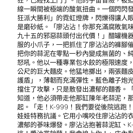
狂，已經找上門了。他的宇宙冒險，被
線一瞬間被極端的酸氣扭曲。一個閃閃
狂派大勝利」的霓虹燈牌，閃爍得讓人
是磨砂紙。「廖沾沾！你那充滿腐敗氣
九十五的邪惡蒜頭付出代價！」醋罐機器
服的小爪子，一把抓住了廖沾沾的褲腳
把你的蒜泥在零點一秒內變成無菌的、
怒吼。他以一種專業包水餃的極限速度
公尺的巨大麵皮。他猛地擲出，兩張麵
護盾」，薄韌而充滿彈性。藍色離子炮
擋住了攻擊，只是散發出濃郁的麵香。「
知道，他必須帶走他那缸陳年老蒜泥，
起。「走！K-999！我們要從後院逃
娃娃特務抗議。它用小嘴咬住廖沾沾的
濃郁的蔘味爆發。廖沾沾抱著蒜泥缸、K