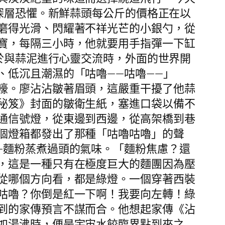
的深層恐懼。新鮮蒜頭每公斤的價格正在以
磨得光滑、閃耀著不祥光芒的小銀勺，從
寶，每隔三小時，他就要用手指彈一下缸
注於與蒜泥進行心靈交流時，外面的世界開
、低沉且潮濕的「咕嚕——咕嚕——」
嚎。廖沾沾皺著眉頭，這嚴重干擾了他蒜
秘笈》封面的皺衛生紙，塞進口袋以備不
通信號燈，從東邊到西邊，從高架橋到巷
個燈箱都發出了那種「咕嚕咕嚕」的聲
—麵粉蒸煮過頭的氣味。「麵粉焦慮？還
，這是一種只有在極度巨大的麵團因為壓
從哪個方向看，都是綠燈。一個穿著西裝
咕嚕？你倒是紅一下啊！我要向左轉！綠
到的家傳預言不謀而合。他想起家傳《沾
如湯沸時，便是宇宙水餃臨界點到來之