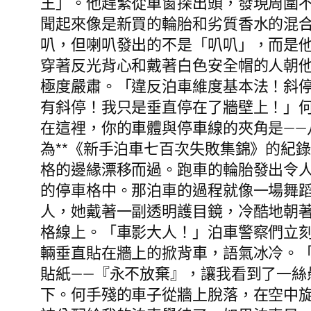
王」。他趕緊從車窗探出頭，發現周圍
聞起來像是新買的輪胎和劣質香水的混
叭，但喇叭發出的不是「叭叭」，而是
穿著反光背心和戴著白色安全帽的人朝
極度嚴肅。「違反泊車維度基本法！斜
有斜停！我只是垂直停在了牆壁上！」
在這裡，你的車體與停車線的夾角是—
為**《新手泊車七百次失敗集錦》的紀
格的邊緣漂移而過。跑車的輪胎發出令
的停車格中。那泊車的過程就像一場舞蹈
人，她戴著一副透明護目鏡，冷酷地朝
格線上。「車影大人！」泊車警察們立
輛垂直貼在牆上的掀背車，語氣冰冷。
貼紙——『永不放棄』，讓我看到了一
下。何手殘的車子從牆上脫落，在空中