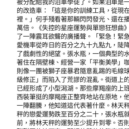
被分配給我的泊車學徒了。如果泊車是
的改造車：「這是你的訓練工具，從現
裡。」何手殘看著那輛閃閃發光、還在
萬倍。《失控的星座運勢與單戀狂想曲
了一陣震耳欲聾的廣播聲。「緊急！緊
愛機率從昨日的百分之九十九點九，陡
了戲劇性的絕望。張水瓶，一個典型的
著住在隔壁棟、經營一家「平衡美學」
則像一團被獅子座暴君隨意亂踢的毛線
級修正」而陷入了荒謬的混亂。街道上
已經形成了小型潟湖。那些摩羯座的上
西裝筆挺的摩羯座正整齊地站在原地，
一陣翻騰，他知道這代表著什麼。林天
秤的戀愛運勢跌至百分之二十，張水瓶
前，將林天秤的運勢至少提升到零。否