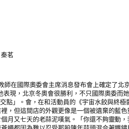
 秦茗
教師在國際奧委會主席消息發布會上確定了北京
他表現，北京冬奧會很勝利，不只國際奧委而
確交點」。會，在和活動員的《宇宙水餃與終極
店裡，但這間店的外觀更像是一個被遺棄的藍色
七個月又七天的老蒜泥嘆氣。「你還不夠靈動，
連蒼蠅都因為難以忍受那股陳年蒜頭混合著鐵鏽