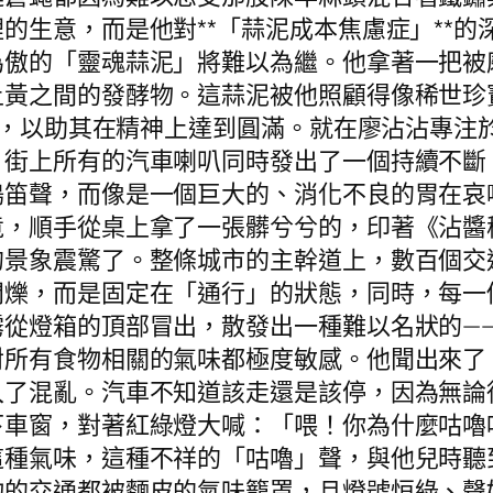
的生意，而是他對**「蒜泥成本焦慮症」**
為傲的「靈魂蒜泥」將難以為繼。他拿著一把被
土黃之間的發酵物。這蒜泥被他照顧得像稀世珍
**，以助其在精神上達到圓滿。就在廖沾沾專
街上所有的汽車喇叭同時發出了一個持續不斷
鳴笛聲，而像是一個巨大的、消化不良的胃在哀
竟，順手從桌上拿了一張髒兮兮的，印著《沾醬
的景象震驚了。整條城市的主幹道上，數百個交
閃爍，而是固定在「通行」的狀態，同時，每一
霧從燈箱的頂部冒出，散發出一種難以名狀的—
對所有食物相關的氣味都極度敏感。他聞出來了
入了混亂。汽車不知道該走還是該停，因為無論
下車窗，對著紅綠燈大喊：「喂！你為什麼咕嚕
這種氣味，這種不祥的「咕嚕」聲，與他兒時聽
物的交通都被麵皮的氣味籠罩，且燈號恒綠、聲