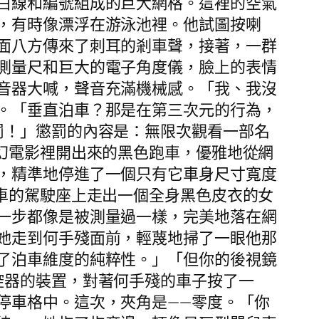
白線和編號組成的巨大網格。這裡的空氣
，有時像漂浮在游泳池裡。他試圖按喇
面八方傳來了刺耳的剎車聲，接著，一群
測量尺和巨大的電子角度儀，臉上的表情
音器大喊，聲音充滿機械感。「我、我沒
。「垂直泊車？那是在第三次元的行為，
罰！」懲罰的內容是：無限次觀看一部名
幻電影裡開出來的黑色跑車，優雅地從網
，精準地停進了一個只有它車身尺寸寬度
車的駕駛座上走出一個全身黑色皮衣的女
一步都像是被測量過一樣，完美地落在網
她走到何手殘面前，輕蔑地掃了一眼他那
了泊車維度的純粹性。」「但你的後視鏡
控器的裝置，對著何手殘的車子按了一
停車格中。這次，夾角是——零度。「你