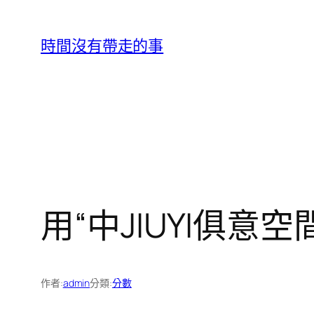
跳
至
時間沒有帶走的事
主
要
內
容
用“中JIUYI俱意
作者:
admin
分類:
分數