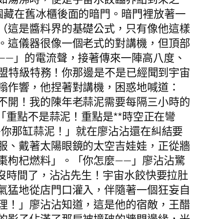
個藏在舊冰櫃後面的暗門。暗門裡放著一
（這是醬料界的基礎公式，只有像他這樣
。這儀器很像一個老式的對講機，但頂部
——」的電流聲，接著傳來一陣高八度、
聯盟特級特務！你那邊是不是已經聞到宇宙
嗡作響，他捏著對講機，困惑地喊道：
不開！我的陳年老蒜泥需要每隔三小時的
「重點不是蒜泥！重點是**時空正在彎
—你那缸蒜泥！」就在廖沾沾還在糾結要
服、戴著太陽眼鏡的太空吉娃娃，正從牆
棗枸杞燃料」。「你怎麼——」廖沾沾驚
「沒時間了，沾沾先生！宇宙水餃快要拉肚
氣猛地從店門口灌入，伴隨著一個狂妄自
理！」廖沾沾知道，這是他的宿敵，王醋