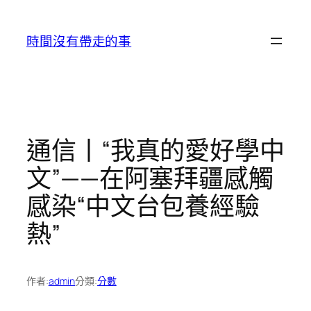
跳
至
時間沒有帶走的事
主
要
內
容
通信丨“我真的愛好學中
文”——在阿塞拜疆感觸
感染“中文台包養經驗
熱”
作者:
admin
分類:
分數