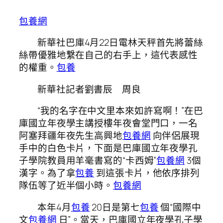
包養網
新華社巴庫4月22日電林天秤首先將蕾絲
絲帶優雅地繫在自己的右手上，這代表感性
的權重。
包養
新華社記者劉書辰 周良
“我的名字在中文里本來如許寫啊！”在巴
庫國立年夜學主講授樓年夜會堂門口，一名
阿塞拜疆年夜先生高興地
包養網
向伴侶展現
手中的白色卡片，下面是巴庫國立年夜學孔
子學院教員用羊毫書寫的“卡西姆”
包養網
3個
漢字。為了拿
包養
到這張卡片，他依序排列
隊伍等了近半個小時。
包養網
本年4月
包養
20日是第七
包養
個“國際中
文
包養網
日”。當天，巴庫國立年夜學孔子學