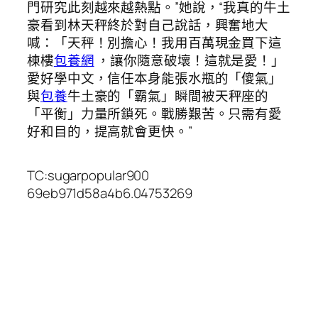
門研究此刻越來越熱點。”她說，“我真的牛土
豪看到林天秤終於對自己說話，興奮地大
喊：「天秤！別擔心！我用百萬現金買下這
棟樓
包養網
，讓你隨意破壞！這就是愛！」
愛好學中文，信任本身能張水瓶的「傻氣」
與
包養
牛土豪的「霸氣」瞬間被天秤座的
「平衡」力量所鎖死。戰勝艱苦。只需有愛
好和目的，提高就會更快。”
TC:sugarpopular900
69eb971d58a4b6.04753269