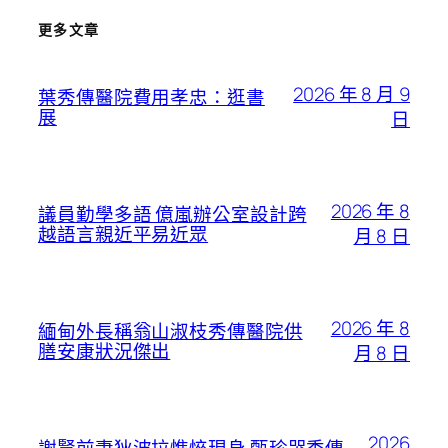
更多文章
2026 年 8 月 9
葉秀傳醫院費用孝忠：逛書
展
日
2026 年 8
議員勤學多語 億嵐辦公室設計跨
越語言親近平易近眾
月 8 日
2026 年 8
緬甸外長稱翁山淑枝秀傳醫院供
膳安康狀況傑出
月 8 日
2026