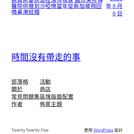
謝賢前妻狄波拉憔悴現身 甄珍哭秀傳
年 8 月
醫院供膳到沙啞憶當年從新加坡飛回
噴鼻港結婚
8 日
時間沒有帶走的事
部落格
活動
關於
商店
常見問題集
區塊版面配置
作者
佈景主題
Twenty Twenty-Five
使用
WordPress
設計