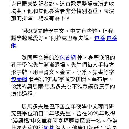
克巴羅夫對記者說。這首歌是整場表演的收
場曲，他和其他參演者非分特別器重，表演
前的排演一場沒有落下。
“我9歲開端學中文。中文有些難，但我
越學越感愛好。”阿拉克巴羅夫說。
包養
包養
網
隨同著音樂的旋
包養網
律，身著漢服的
孔子學院先生漸漸退場。先生們每人手持方
形字牌，用甲骨文、金文、小篆、隸書等字
包養網
體書寫的“馬”字順次排開。幕布后，
18歲的奧馬爾·馬馬多夫為不雅眾講授漢字的
演化過程。
馬馬多夫是巴庫國立年夜學中文專門研
究雙學位項目二年級先生，曾在2025年取得
“漢語橋”中文競賽阿塞拜疆賽區第一名。作為
此次表演的掌
包養
管人，他告知記者：“這是