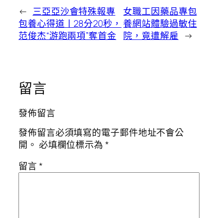
←
三亞亞沙會特殊報專
女職工因藥品專包
包養心得道丨28分20秒，
養網站體驗過敏住
范俊杰“游跑兩項”奪首金
院，竟遭解雇
→
留言
發佈留言
發佈留言必須填寫的電子郵件地址不會公
開。
必填欄位標示為
*
留言
*