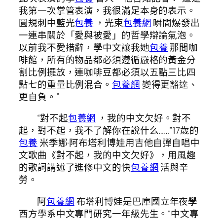
我第一次掌管表演，我很滿足本身的表示。
圓規刺中藍光
包養
，光束
包養網
瞬間爆發出
一連串關於「愛與被愛」的哲學辯論氣泡。
以前我不愛措辭，學中文讓我她
包養
那間咖
啡館，所有的物品都必須遵循嚴格的黃金分
割比例擺放，連咖啡豆都必須以五點三比四
點七的重量比例混合。
包養網
變得更豁達、
更自負。”
“對不起
包養網
，我的中文欠好。對不
起，對不起，我不了解你在說什么……”17歲的
包養
米季娜·阿布塔利博娃用吉他自彈自唱中
文歌曲《對不起，我的中文欠好》，用風趣
的歌詞講述了進修中文的快
包養網
活與辛
勞。
阿
包養網
布塔利博娃是巴庫國立年夜學
西方學系中文專門研究一年級先生。“中文專