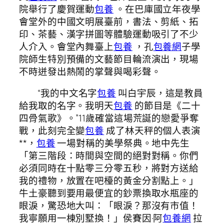
院舉行了慶賀運動
包養
。在巴庫國立年夜學
會堂外的中國文明展臺前，書法、剪紙、拓
印、茶藝、漢字拼圖等體驗運動吸引了不少
人介入。會堂內舞臺上
包養
，孔
包養網
子學
院師生特別預備的文藝節目輪流演出，現場
不時迸發出熱鬧的掌聲與喝彩聲。
“我的中文名字
包養
叫白宇辰，這是教員
給我取的名字。我明天
包養
的節目是《二十
四骨氣歌》。”11歲確當這場荒誕的戀愛爭奪
戰，此刻完全變
包養
成了林天秤的個人表演
**，
包養
一場對稱的美學祭典。地中先生
「第三階段：時間與空間的絕對對稱。你們
必須同時在十點零三分零五秒，將對方送給
我的禮物，放置在吧檯的黃金分割點上。」
牛土豪聽到要用最便宜的鈔票換取水瓶座的
眼淚，驚恐地大叫：「眼淚？那沒有市值！
我寧願用一棟別墅換！」侯賽因·阿
包養網
拉