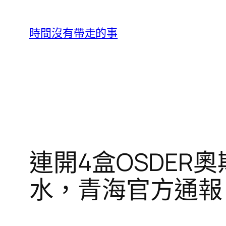
跳
至
時間沒有帶走的事
主
要
內
容
連開4盒OSDE
水，青海官方通報