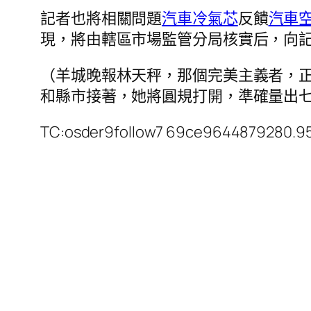
記者也將相關問題
汽車冷氣芯
反饋
汽車
現，將由轄區市場監管分局核實后，向
（羊城晚報林天秤，那個完美主義者，
和縣市接著，她將圓規打開，準確量出
TC:osder9follow7 69ce9644879280.9