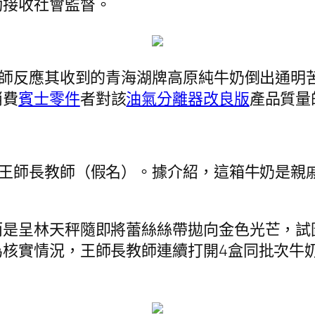
動接收社會監督。
教師反應其收到的青海湖牌高原純牛奶倒出通明
消費
賓士零件
者對該
油氣分離器改良版
產品質量
王師長教師（假名）。據介紹，這箱牛奶是親
而是呈林天秤隨即將蕾絲絲帶拋向金色光芒，試
為核實情況，王師長教師連續打開4盒同批次牛