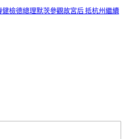
傳健檢德總理默茨參觀故宮后 抵杭州繼續