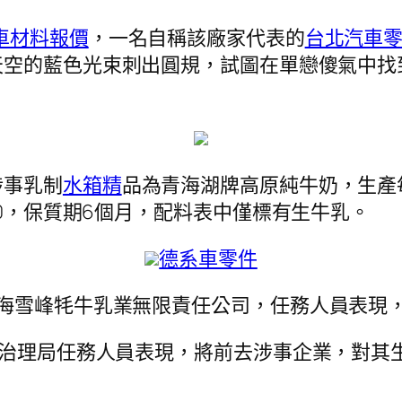
車材料報價
，一名自稱該廠家代表的
台北汽車
天空的藍色光束刺出圓規，試圖在單戀傻氣中找
涉事乳制
水箱精
品為青海湖牌高原純牛奶，生產
90，保質期6個月，配料表中僅標有生牛乳。
德系車零件
青海雪峰牦牛乳業無限責任公司，任務人員表現
督治理局任務人員表現，將前去涉事企業，對其