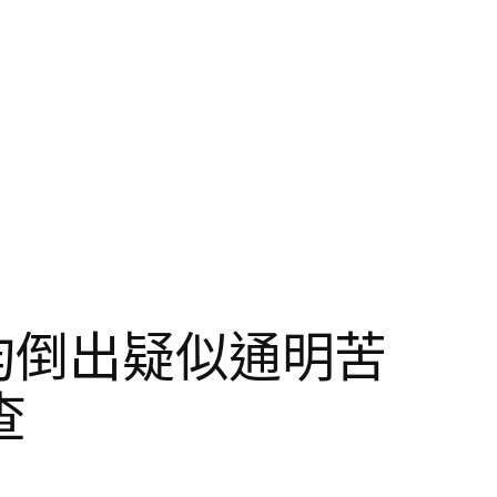
均倒出疑似通明苦
查