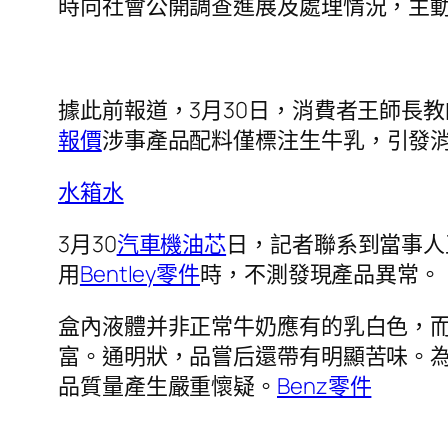
時向社會公開調查進展及處理情況，主
據此前報道，3月30日，消費者王師長
報價
涉事產品配料僅標注生牛乳，引發
水箱水
3月30
汽車機油芯
日，記者聯系到當事人
用
Bentley零件
時，不測發現產品異常。
盒內液體并非正常牛奶應有的乳白色，
富。通明狀，品嘗后還帶有明顯苦味。
品質量產生嚴重懷疑。
Benz零件