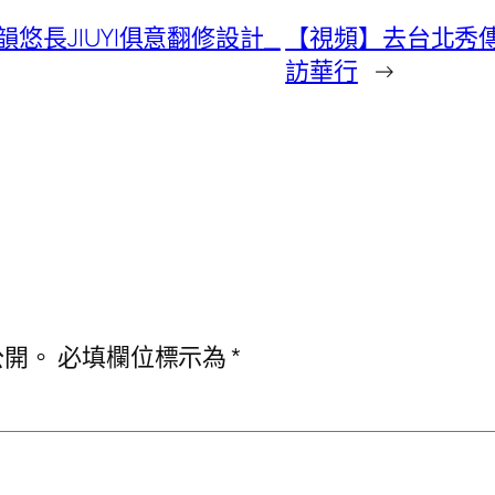
長JIUYI俱意翻修設計_
【視頻】去台北秀
訪華行
→
公開。
必填欄位標示為
*