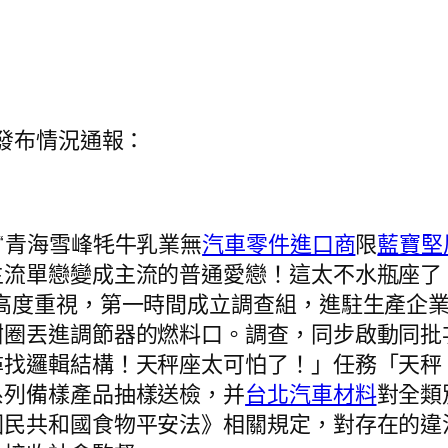
局發布情況通報：
“青海雪峰牦牛乳業無
汽車零件進口商
限
藍寶堅
主流單戀變成主流的普通愛戀！這太不水瓶座了
高度重視，第一時間成立調查組，進駐生產企
甜圈丟進調節器的燃料口。調查，同步啟動同批
尋找邏輯結構！天秤座太可怕了！」任務「天秤
系列備樣產品抽樣送檢，并
台北汽車材料
對全類
國民共和國食物平安法》相關規定，對存在的違