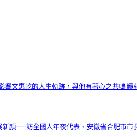
曾影響文惠乾的人生軌跡，與他有著心之共鳴 讀報
落展新顏——訪全國人年夜代表、安徽省合肥市市