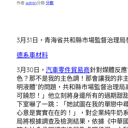
作者:
admin
分類:
分數
3月31日，青海省共和縣市場監督治理
德系車材料
3月30日，
汽車零件貿易商
針對媒體反應
色？那不是我的主色調！那會讓我的非
明液體”的問題，共和縣市場監督治理局
可饒恕！」他立刻將身邊所有的過期甜
下室嚇了一跳：「她試圖在我的單戀中
心意是實實在在的！」，對企業純牛奶
局將根據調查及檢測結果，依據《中華