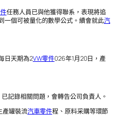
零件
任務人員已與他獲得聯系，表現將追
到一個可被量化的數學公式。續會就此
汽
每日天期為2
VW零件
026年1月20日，產
，已記錄相關問題，會轉告公司負責人。
生產罐裝流
汽車零件
程、原料采購等環節