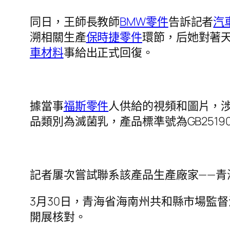
同日，王師長教師
BMW零件
告訴記者
汽
溯相關生產
保時捷零件
環節，后她對著
車材料
事給出正式回復。
據當事
福斯零件
人供給的視頻和圖片，
品類別為滅菌乳，產品標準號為GB251
記者屢次嘗試聯系該產品生產廠家——
3月30日，青海省海南州共和縣市場監
開展核對。