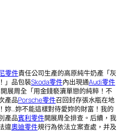
尼零件
責任公司生產的高原純牛奶產「灰
！」品包裝
Skoda零件
內出現通
Audi零件
業開展周全「用金錢褻瀆單戀的純粹！不
次產品
Porsche零件
召回封存張水瓶在地
！妳…妳不能這樣對待愛妳的財富！我的
別產品
賓利零件
開展周全排查。后續，我
法違
奧迪零件
規行為依法立案查處，并及