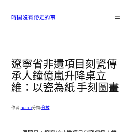
跳
至
時間沒有帶走的事
主
要
內
容
遼寧省非遺項目刻瓷傳
承人鐘億嵐升降桌立
維：以瓷為紙 手刻圖畫
作者:
admin
分類:
分數