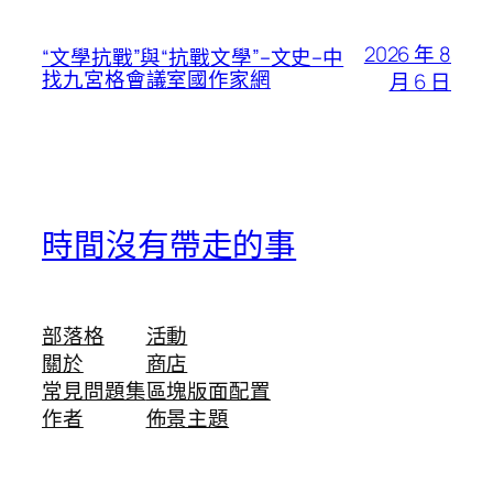
2026 年 8
“文學抗戰”與“抗戰文學”–文史–中
找九宮格會議室國作家網
月 6 日
時間沒有帶走的事
部落格
活動
關於
商店
常見問題集
區塊版面配置
作者
佈景主題