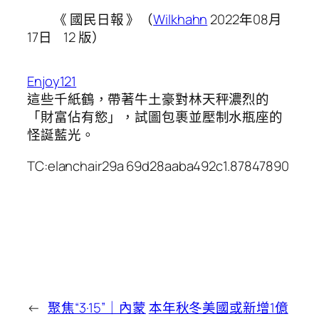
《 國民日報 》（
Wilkhahn
2022年08月
17日 12 版）
Enjoy121
這些千紙鶴，帶著牛土豪對林天秤濃烈的
「財富佔有慾」，試圖包裹並壓制水瓶座的
怪誕藍光。
TC:elanchair29a 69d28aaba492c1.87847890
←
聚焦“3·15”｜內蒙
本年秋冬美國或新增1億