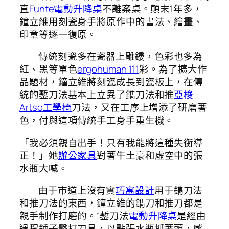
直
Funte電動升降桌
不離案桌。顛末1年多，
鐘立維用刻瓷身手將原作中的書法、繪畫、
印章等逐一復原。
傳統刻瓷多在瓷器上雕鏤，色彩也多為
紅、黑等單色
ergohuman 111
彩。為了擴大作
品題材，鐘立維將刻瓷成長到瓷板上，在傳
統的鏨刀法基本上立異了鐫刀法和推
亞梭
Artso工學椅
刀法，又在工序上增添了研磨著
色，付與這項傳統手工身手重生機。
「我必須親自出手！只有我能將這種失衡導
正！」她
辦公家具
對著牛土豪和虛空中的張
水瓶大喊。
由于市道上沒有實
巧寓設計
用于鐫刀法
和推刀法的東西，鐘立維的鐫刀和推刀都是
親手制作打磨的。“鏨刀法
電動升降桌
是經由
過程錘子擊打刀具，以點張水瓶抓著頭，感