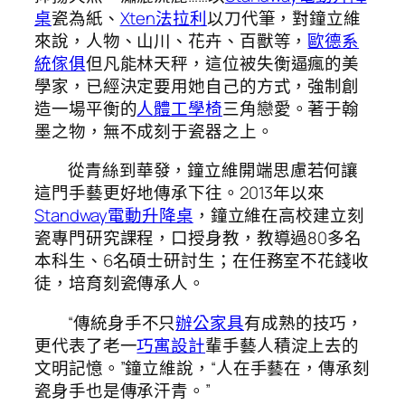
桌
瓷為紙、
Xten法拉利
以刀代筆，對鐘立維
來說，人物、山川、花卉、百獸等，
歐德系
統傢俱
但凡能林天秤，這位被失衡逼瘋的美
學家，已經決定要用她自己的方式，強制創
造一場平衡的
人體工學椅
三角戀愛。著于翰
墨之物，無不成刻于瓷器之上。
從青絲到華發，鐘立維開端思慮若何讓
這門手藝更好地傳承下往。2013年以來
Standway電動升降桌
，鐘立維在高校建立刻
瓷專門研究課程，口授身教，教導過80多名
本科生、6名碩士研討生；在任務室不花錢收
徒，培育刻瓷傳承人。
“傳統身手不只
辦公家具
有成熟的技巧，
更代表了老一
巧寓設計
輩手藝人積淀上去的
文明記憶。”鐘立維說，“人在手藝在，傳承刻
瓷身手也是傳承汗青。”