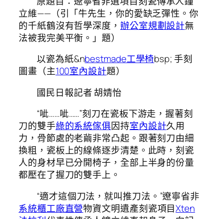
原題目：遼寧省非遺項目刻瓷傳承人鐘
立維——（引「牛先生，你的愛缺乏彈性。你
的千紙鶴沒有哲學深度，
辦公室規劃設計
無
法被我完美平衡。」題）
以瓷為紙&n
bestmade工學椅
bsp; 手刻
圖畫（主
100室內設計
題）
國民日報記者 胡婧怡
“呲……呲……”刻刀在瓷板下游走，握著刻
刀的雙手
綠的系統傢俱
因持
室內設計
久用
力，骨節處的老繭非常凸起。跟著刻刀由細
換粗，瓷板上的線條逐步清楚。此時，刻瓷
人的身材早已分開椅子，全部上半身的份量
都壓在了握刀的雙手上。
“適才這個刀法，就叫推刀法。”遼寧省非
系統櫃工廠直營
物資文明遺產刻瓷項目
Xten