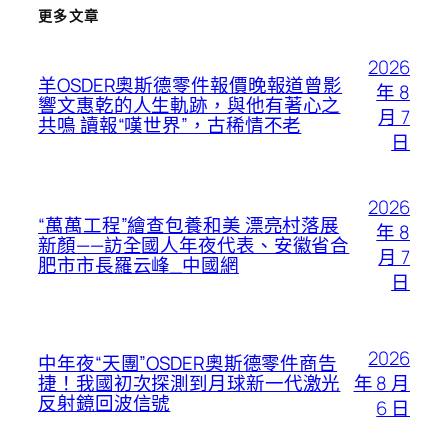
更多文章
2026
羊OSDER奧斯德零件報價晚報道曾影
年 8
響文惠乾的人生軌跡，與他有著心之
月 7
共鳴 讀報“嘆世界”，古稀情不老
日
2026
“萬萬工程”繪查包養和美 漂亮村落展
年 8
新顏——訪全國人年夜代表、安徽省合
月 7
肥市市長羅云峰_中國網
日
2026
中年夜“天團”OSDER奧斯德零件商告
年 8 月
捷！我國初次探測到月球新一代激光
反射鏡回波信號
6 日