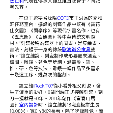
法拉利
代表性傳承人鐘立維直起身子，向記
者先容。
在位于遼寧省沈陽
COFO
市于洪區的瓷雅
軒任務室內，擺設的刻瓷作品中既有《簪花
仕女圖》《蘭亭序》等現代字畫名作，也有
《五虎圖》《百鶴圖》等中華傳統文明題
材。“刻瓷被稱為瓷器上的圖畫，是集繪畫、
書法、刻鏤于一身的傳統
歐凌辦公家具
藝
術。”鐘立維說，刻瓷制作成形要顛末選瓷、
構圖、雕鏤、著色等步調，涵蓋鏨、鐫、
推、研、色等技法，雕鏤一幅作品至多需求
十幾道工序、幾萬次的鑿刻。
鐘立維
iRock T07
從小看外祖父刻瓷，發
生了濃重的愛好，8歲開端正式接觸刻瓷，刻
刀一握就是60年。2011年創作《富春山居
圖》
室內設計
時，鐘立維將13塊瓷板拼生長
10.08米、寬0.4米的長卷，除了吃飯睡覺，簡