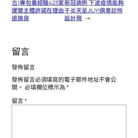
古1專包養經驗423家
新冠病例 下波疫情能夠
運營主體許諾在理由
于炎天呈JIUYI俱意診所
退換貨
設計現
→
留言
發佈留言
發佈留言必須填寫的電子郵件地址不會公
開。
必填欄位標示為
*
留言
*