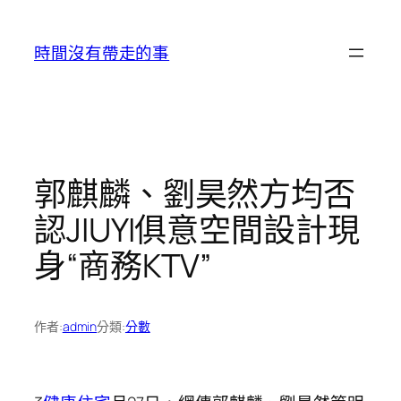
跳
至
時間沒有帶走的事
主
要
內
容
郭麒麟、劉昊然方均否
認JIUYI俱意空間設計現
身“商務KTV”
作者:
admin
分類:
分數