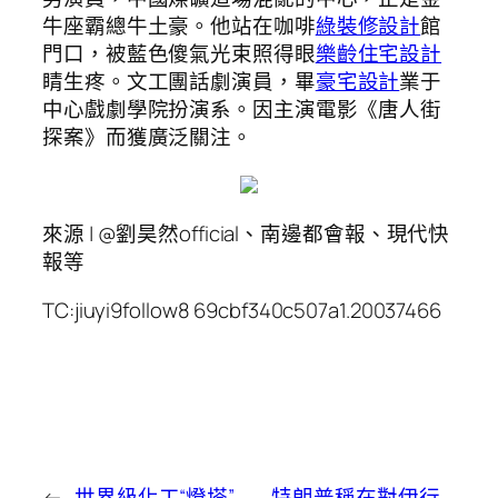
牛座霸總牛土豪。他站在咖啡
綠裝修設計
館
門口，被藍色傻氣光束照得眼
樂齡住宅設計
睛生疼。文工團話劇演員，畢
豪宅設計
業于
中心戲劇學院扮演系。因主演電影《唐人街
探案》而獲廣泛關注。
來源 | @劉昊然official、南邊都會報、現代快
報等
TC:jiuyi9follow8 69cbf340c507a1.20037466
←
世界級化工“燈塔”
特朗普稱在對伊行