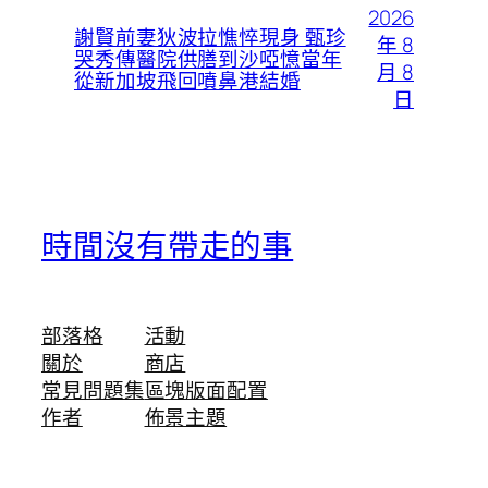
2026
謝賢前妻狄波拉憔悴現身 甄珍
年 8
哭秀傳醫院供膳到沙啞憶當年
月 8
從新加坡飛回噴鼻港結婚
日
時間沒有帶走的事
部落格
活動
關於
商店
常見問題集
區塊版面配置
作者
佈景主題