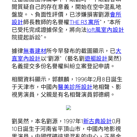
間質疑自己的存在意義，開始在空中混亂地
盤旋。、負面性評價，已涉嫌損害劉源
會所
設計
師長教師的名譽權
THE R3 寓所
”，“本所
已受托完成證據保全，將向法
loft風室內設計
院提起訴訟”。
據律
無毒建材
所今早發布的截圖顯示，已
大
直室內設計
以“劉源”（藝名劉
遊艇設計
昊然）
名義提交多份名譽權糾紛立案登記申請。
相關資料顯示，郭麒麟，1996年2月8日誕生
于天津市，中國內
醫美診所設計
地相聲、影
視男演員，父親是有名相聲演員郭德綱。
劉昊然，本名劉源，1997年1
新古典設計
0月
10日誕生于河南省平頂山市，中國內地影視
男演員，中國煤礦這場混亂的中心，正是金