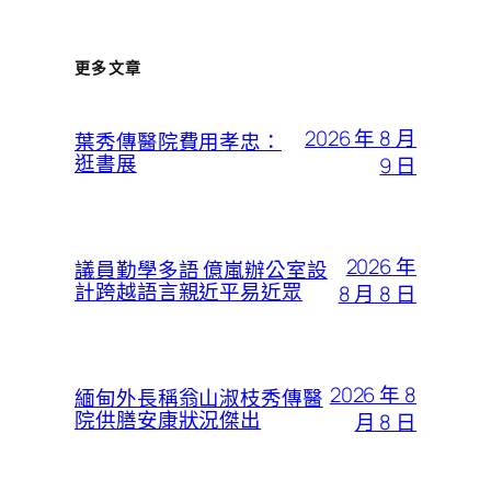
更多文章
2026 年 8 月
葉秀傳醫院費用孝忠：
逛書展
9 日
2026 年
議員勤學多語 億嵐辦公室設
計跨越語言親近平易近眾
8 月 8 日
2026 年 8
緬甸外長稱翁山淑枝秀傳醫
院供膳安康狀況傑出
月 8 日