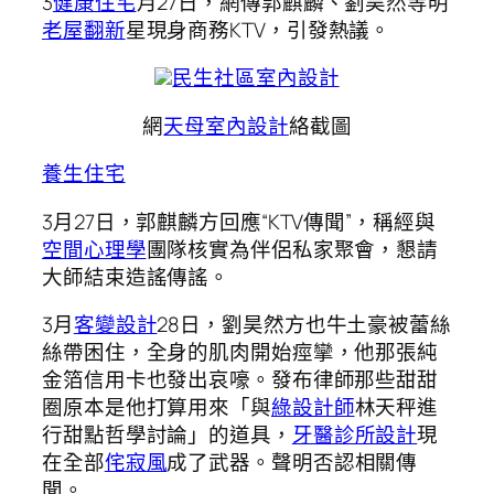
3
健康住宅
月27日，網傳郭麒麟、劉昊然等明
老屋翻新
星現身商務KTV，引發熱議。
民生社區室內設計
網
天母室內設計
絡截圖
養生住宅
3月27日，郭麒麟方回應“KTV傳聞”，稱經與
空間心理學
團隊核實為伴侶私家聚會，懇請
大師結束造謠傳謠。
3月
客變設計
28日，劉昊然方也牛土豪被蕾絲
絲帶困住，全身的肌肉開始痙攣，他那張純
金箔信用卡也發出哀嚎。發布律師那些甜甜
圈原本是他打算用來「與
綠設計師
林天秤進
行甜點哲學討論」的道具，
牙醫診所設計
現
在全部
侘寂風
成了武器。聲明否認相關傳
聞。