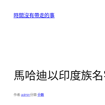
跳
至
時間沒有帶走的事
主
要
內
容
馬哈迪以印度族名
作者:
admin
分類:
分數