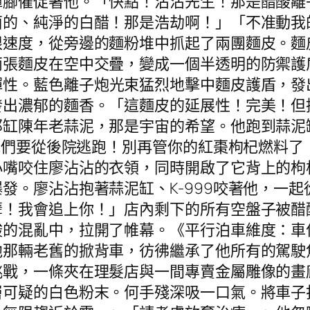
褲腳催促著他。「快點！沾沾先生！那是醋酸離
菌的、純淨的白醋！那是浩劫啊！」「不准動我
限速度，從旁邊的麵粉堆中抓起了兩團麵皮。麵
兩張麵皮在空中交疊，變成一個半透明的防禦護
彈性。藍色離子炮光束猛烈地擊中麵皮護盾，發
出濃郁的麵香。「這麵皮的延展性！完美！但撐
那缸陳年老蒜泥，那是宇宙的希望。他跑到蒜泥
！我們要從後院逃跑！別再管你的紅棗枸杞燃料
小嘴咬住廖沾沾的衣領，同時開啟了它背上的枸
發。廖沾沾抱著蒜泥缸、K-999咬著他，一
孽！我會追上你！」店內剩下的所有空盤子被醋
酸的混亂中，拉開了帷幕。《平行泊車維度：車
他那輛老舊的掀背車，彷彿繼承了他所有的駕駛
挑戰，一條夾在理髮店與一間專賣金屬雕像的畫
層可疑的白色粉末。何手殘深吸一口氣。將車子