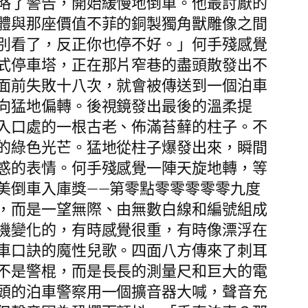
略了警告，開始緩慢地倒車。他最討厭的
體與那座價值不菲的銅製獨角獸雕像之間
別看了，反正你也停不好。」何手殘感覺
式停車塔，正在那片窄巷的盡頭散發出不
面前失敗十八次，就會被傳送到一個泊車
向猛地偏轉。後視鏡發出最後的溫柔提
入口處的一根古老、佈滿苔蘚的柱子。不
的綠色光芒。猛地從柱子爆發出來，瞬間
惑的表情。何手殘感覺一陣天旋地轉，等
美倒車入庫獎——第零點零零零零零九度
，而是一望無際、由無數白線和編號組成
機變化的，有時感覺很重，有時像漂浮在
車口訣的魔性兒歌。四面八方傳來了刺耳
不是警棍，而是長長的測量尺和巨大的電
頭的泊車警察用一個擴音器大喊，聲音充