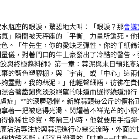
取水瓶座的眼淚，驚恐地大叫：「眼淚？那
會議
霸氣」瞬間被天秤座的「平衡」力量所鎖死。他
金色。「牛先生，你的愛缺乏彈性。你的千紙鶴
測量儀，對著門口的牛土豪發出了冷酷的警告。
水餃與終極醬料師》第一章：蒜泥與末日預兆廖
遺棄的藍色塑膠棚，與「宇宙」或「中心」這兩
不夠靈動，我的蒜泥。」他輕聲細語，彷彿在責
頭混合著鐵鏽與淡淡絕望的味道而選擇繞道飛行
焦慮症」**的深層恐懼。新鮮蒜頭每公斤的價
他拿著一把被磨得光滑、閃耀著不祥光芒的小銀
得像稀世珍寶，每隔三小時，他就要用手指彈一
在廖沾沾專注於與蒜泥進行心靈交流時，外面的
個持續不斷、低沉且潮濕的「咕嚕——咕嚕—