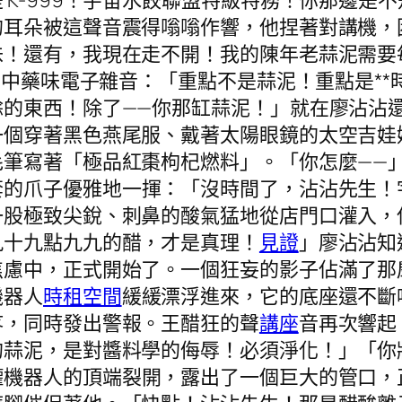
 K-999！宇宙水餃聯盟特級特務！你那邊是
的耳朵被這聲音震得嗡嗡作響，他捏著對講機，
味！還有，我現在走不開！我的陳年老蒜泥需要
的中藥味電子雜音：「重點不是蒜泥！重點是**
餘的東西！除了——你那缸蒜泥！」就在廖沾沾
一個穿著黑色燕尾服、戴著太陽眼鏡的太空吉娃
筆寫著「極品紅棗枸杞燃料」。「你怎麼——」廖
套的爪子優雅地一揮：「沒時間了，沾沾先生！
一股極致尖銳、刺鼻的酸氣猛地從店門口灌入，
九十九點九九的醋，才是真理！
見證
」廖沾沾知
焦慮中，正式開始了。一個狂妄的影子佔滿了那
機器人
時租空間
緩緩漂浮進來，它的底座還不斷
疼，同時發出警報。王醋狂的聲
講座
音再次響起
的蒜泥，是對醬料學的侮辱！必須淨化！」「你
機器人的頂端裂開，露出了一個巨大的管口，正