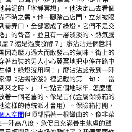
他蒜泥的「寧靜冥想」。他決定出去看個
備不時之需。他一腳踏出店門，立刻被眼
到巷弄口，全部變成了綠燈。它們不是交
嚕」的聲音，並且有一層淡淡的、熱氣騰
焦慮？還是過度發酵？」廖沾沾是個醬料
團因為壓力過大而散發出的氣味。街上的
穿著西裝的男人小心翼翼地把車停在路中
左轉！綠燈沒用啊！」廖沾沾感覺到一陣
家傳《沾醬秘笈》裡記載的第一句：「當
到來之時。」「七點五個地球年…怎麼這
放著一個老舊的、像是古代金屬保險箱的
他這樣的傳統派才會用）。保險箱打開，
個人空間
但頂部插著一根彎曲的、像韭菜
來一陣高八度、急促且充滿養生焦慮的聲