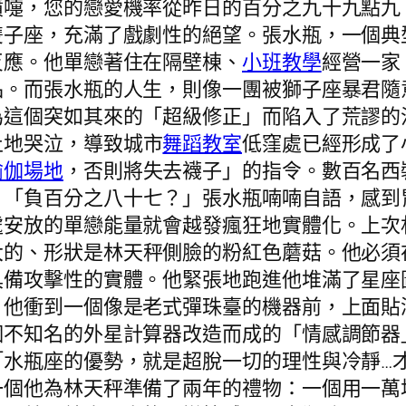
噴嚏，您的戀愛機率從昨日的百分之九十九點九
雙子座，充滿了戲劇性的絕望。張水瓶，一個典
反應。他單戀著住在隔壁棟、
小班教學
經營一家
品。而張水瓶的人生，則像一團被獅子座暴君隨
為這個突如其來的「超級修正」而陷入了荒謬的
止地哭泣，導致城市
舞蹈教室
低窪處已經形成了
瑜伽場地
，否則將失去襪子」的指令。數百名西
。「負百分之八十七？」張水瓶喃喃自語，感到
處安放的單戀能量就會越發瘋狂地實體化。上次
大的、形狀是林天秤側臉的粉紅色蘑菇。他必須
具備攻擊性的實體。他緊張地跑進他堆滿了星座
」他衝到一個像是老式彈珠臺的機器前，上面貼
個不知名的外星計算器改造而成的「情感調節器
「水瓶座的優勢，就是超脫一切的理性與冷靜…
一個他為林天秤準備了兩年的禮物：一個用一萬