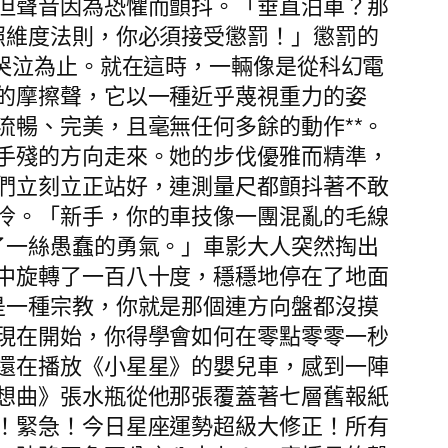
但聲音因為恐懼而顫抖。「垂直泊車？那
照維度法則，你必須接受懲罰！」懲罰的
哭泣為止。就在這時，一輛像是從科幻電
的摩擦聲，它以一種近乎蔑視重力的姿
暢、完美，且毫無任何多餘的動作**。
手殘的方向走來。她的步伐優雅而精準，
們立刻立正站好，連測量尺都顫抖著不敢
冷。「新手，你的車技像一團混亂的毛線
了一絲愚蠢的勇氣。」車影大人突然掏出
中旋轉了一百八十度，穩穩地停在了地面
是一種宗教，你就是那個連方向盤都沒摸
現在開始，你得學會如何在零點零零一秒
還在播放《小星星》的嬰兒車，感到一陣
想曲》張水瓶從他那張覆蓋著七層舊報紙
！緊急！今日星座運勢超級大修正！所有