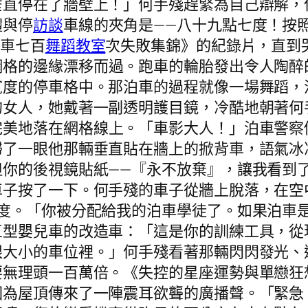
垂直停在了牆壁上！」何手殘趕緊為自己辯解，
體與停
訪談
車線的夾角是——八十九點七度！按
泊車七百
舞蹈教室
次失敗集錦》的紀錄片，直到
網格的邊緣漂移而過。跑車的輪胎發出令人陶醉
度的停車格中。那泊車的過程就像一場舞蹈，流
的女人，她戴著一副透明護目鏡，冷酷地朝著何
完美地落在網格線上。「車影大人！」泊車警察
掃了一眼他那輛垂直貼在牆上的掀背車，語氣冰
但你的後視鏡貼紙——『永不放棄』，讓我看到
車子按了一下。何手殘的車子從牆上脫落，在空
零度。「你被分配給我的泊車學徒了。如果泊車
巨型嬰兒車的改造車：「這是你的訓練工具，從
眼大小的車位裡。」何手殘看著那輛閃閃發光、
要無理頭一百萬倍。《失控的星座運勢與單戀狂
因為屋頂傳來了一陣震耳欲聾的廣播聲。「緊急