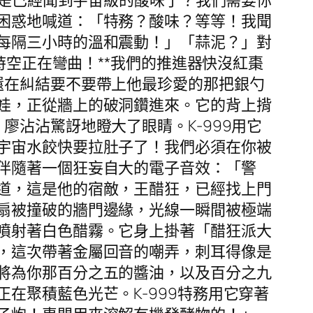
不是已經聞到宇宙級的酸味了？我們需要你
困惑地喊道：「特務？酸味？等等！我聞
每隔三小時的溫和震動！」「蒜泥？」對
時空正在彎曲！**我們的推進器快沒紅棗
還在糾結要不要帶上他最珍愛的那把銀勺
娃，正從牆上的破洞鑽進來。它的背上揹
沾沾驚訝地瞪大了眼睛。K-999用它
宇宙水餃快要拉肚子了！我們必須在你被
伴隨著一個狂妄自大的電子音效：「警
道，這是他的宿敵，王醋狂，已經找上門
扇被撞破的牆門邊緣，光線一瞬間被極端
噴射著白色醋霧。它身上掛著「醋狂派大
，這次帶著金屬回音的嘲弄，刺耳得像是
將為你那百分之五的醬油，以及百分之九
在聚積藍色光芒。K-999特務用它穿著