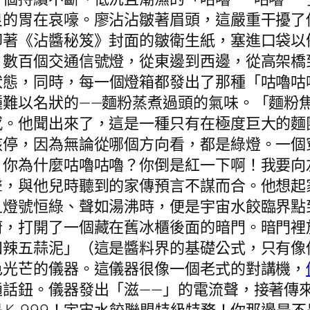
良的胃在哀嚎。廖沾沾皺著眉頭，這嚴重干擾了
印著《沾醬秘笈》封面的皺衛生紙，塞進口袋以
，數百個交通信號燈，從東邊到西邊，從高架橋
狀態，同時，每一個燈箱都發出了那種「咕嚕咕
種難以名狀的——麵粉蒸煮過頭的氣味。「麵粉
感。他聞出來了，這是一種只有在極度巨大的麵
該停，因為無論從哪個方向看，都是綠燈。一個
！你為什麼咕嚕咕嚕？你倒是紅一下啊！我要向
聲，與他兒時聽到的家傳預言不謀而合。他想起
且燈號恒綠、聲如湯沸時，便是宇宙水餃臨界點
廚，打開了一個藏在舊冰櫃後面的暗門。暗門裡
四辣五蒜泥」（這是醬料界的基礎公式，只有像
色光芒的儀器。這儀器很像一個老式的對講機，
通話鈕。儀器發出「滋——」的電流聲，接著傳