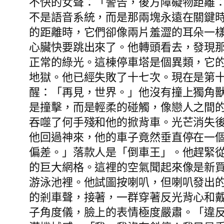
不快的女聲：「警告，後方障礙物距離
不是語音系統，而是那兩塊永遠在關鍵
的距離時，它們卻像兩片羞澀的耳朵一
心臟快要跳出來了。他轉頭看去，發現
正常的綠光。這棟停車塔是個異類，它
地獄。他已經失敗了十七次。現在是第
醒：「再見，世界。」他沒有撞上獨角
是撞擊，而是輕柔的碰觸，像戀人之間
吞噬了何手殘和他的掀背車。光芒消失
他回過神來，他的車子竟然垂直停在一
偏差。」落款人是「倒車王」。他趕緊
的巨大網格。這裡的空氣聞起來像是新
游泳池裡。他試圖按喇叭，但喇叭發出
的剎車聲，接著，一群穿著反光背心和
子角度儀，臉上的表情極度嚴肅。「違