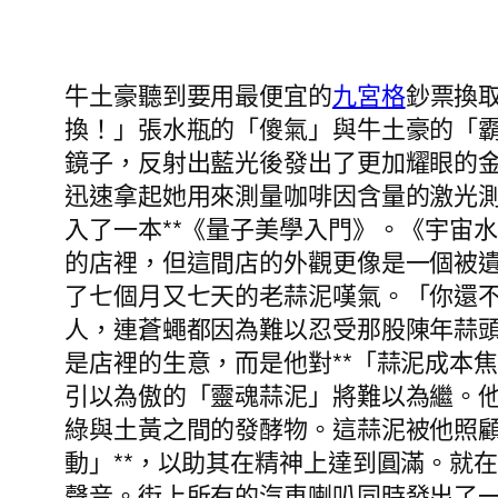
牛土豪聽到要用最便宜的
九宮格
鈔票換
換！」張水瓶的「傻氣」與牛土豪的「
鏡子，反射出藍光後發出了更加耀眼的
迅速拿起她用來測量咖啡因含量的激光
入了一本**《量子美學入門》。《宇宙
的店裡，但這間店的外觀更像是一個被
了七個月又七天的老蒜泥嘆氣。「你還
人，連蒼蠅都因為難以忍受那股陳年蒜
是店裡的生意，而是他對**「蒜泥成本
引以為傲的「靈魂蒜泥」將難以為繼。
綠與土黃之間的發酵物。這蒜泥被他照顧
動」**，以助其在精神上達到圓滿。就
聲音。街上所有的汽車喇叭同時發出了一