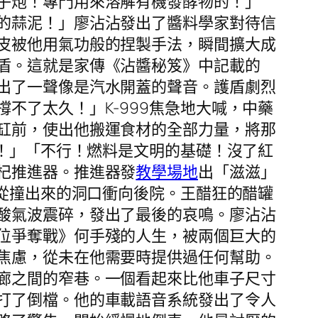
子炮！專門用來溶解有機發酵物的！」
的蒜泥！」廖沾沾發出了醬料學家對待信
皮被他用氣功般的捏製手法，瞬間擴大成
盾。這就是家傳《沾醬秘笈》中記載的
出了一聲像是汽水開蓋的聲音。護盾劇烈
不了太久！」K-999焦急地大喊，中藥
缸前，使出他搬運食材的全部力量，將那
了！」「不行！燃料是文明的基礎！沒了紅
杞推進器。推進器發
教學場地
出「滋滋」
起從撞出來的洞口衝向後院。王醋狂的醋罐
酸氣波震碎，發出了最後的哀鳴。廖沾沾
位爭奪戰》何手殘的人生，被兩個巨大的
焦慮，從未在他需要時提供過任何幫助。
廊之間的窄巷。一個看起來比他車子尺寸
打了倒檔。他的車載語音系統發出了令人