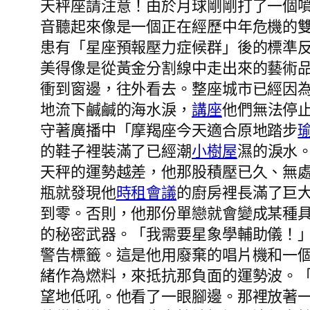
天秤座請注意！由於月球剛剛打了一個
音聽起來像是一個正在經歷中年危機的
患有「星座預報壓力症候群」後的標準
美得像是從黃金分割線中走出來的藝術
衝到窗邊，往外看去。整座城市已經因
地流下鹹鹹的海水淚，
講座
他們無法停
守著廣播中「摩羯座今天適合原地踏步
的鞋子裡裝滿了已經潮
小樹屋
濕的淚水
天秤的運勢越差，他那股積壓已久、無
瓶就發現他
時租會議
的廚房裡長滿了巨
到零。否則，他那份單戀就會變成某種
的秘密武器。「我需要星象學輔助儀！
警告標籤。這是他用廢棄的唱片機和一
緒作為燃料，來抵抗那負面的運勢波。
望地低吼。他看了一眼腳邊。那裡放著