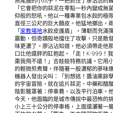
燕尾服的小爪子，一把抓住了廖沾沾的
「它會把你的蒜泥在零點一秒內變成無
仰般的怒吼。他以一種專業包水餃的極
直徑三公尺的巨大麵皮。他猛地擲出，
「
家教場地
水餃皮護盾」，薄韌而充滿
震動，但奇蹟般地擋住了攻擊，只是散發
味更濃了。廖沾沾知道，他必須帶走他
口比他還胖的缸抱起。「走！K-999
棗我飛不遠！」吉娃娃特務抗議。它用
的輕微煎煮聲，伴隨著一股濃郁的蔘味爆
機器人發出尖叫：「別想逃！醬油黨餘
的宇宙冒險，就在這片蒜泥、中藥和醋
陰影籠罩著：停車費，以及平行泊車。
今天，他面臨的是城市傳說中最恐怖的
小上三十公分的停車格，上面還灑著一