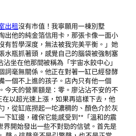
室出租
沒有市值！我寧願用一棟別墅
掏出他的純金箔信用卡，那張卡像一面小
沒有哲學深度，無法被我完美平衡。」她
張水瓶抓著頭，感覺自己的腦袋被強制塞
沾沾坐在他那間被稱為「宇宙水餃中心」
個詞毫無關係。他正在對著一缸已經發酵
備一個不上進的孩子。店內只有他一個
。今天的營業額是：零。廖沾沾不安的不
格正在以超光速上漲，如果再這樣下去，他
勺，從缸底撈起一坨濃稠的、顏色介於灰
下缸邊，確保它能感受到**「溫和的震
世界開始發出一些不對勁的信號。首先是
—」聲。這聲音不是引擎聲，也不是正常