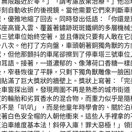
：無限趨近於零。」「請考慮放棄治療。」他忽
時刻自動收折的後視鏡。當他需要它們來判斷車
樣，優雅地縮了回去。同時發出低語：「你還是
那座高聳入雲、覆蓋著鏽跡斑斑鐵網的多層機械
的三號車位始終空著，並且傳說只要有人敢在它
十八次。他打了方向盤，車頭朝著銅獨角獸的方
獸，但他那顫抖的車尾卻擦到了停車塔三號車位
的耳語。接著，一道濃郁的、像薄荷口香糖一樣
後，窄巷恢復了平靜，只剩下獨角獸雕像一臉困
個貼滿了巨大獎狀的牆壁上。獎狀上寫著：「完
從車窗探出頭，發現周圍不再是熟悉的城市街道
買的輪胎和劣質香水的混合物，而重力似乎是隨
的不是「叭叭」，而是他童年時學會的、關於泊
戴著白色安全帽的人朝他衝來。這些人手裡拿的
反泊車維度基本法！斜停入庫！罪大惡極！」領