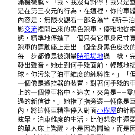
滿機械感。「我、我沒有斜停！我只是
是在第三次元的行為，在這裡，你的車
內容是：無限次觀看一部名為**《新手
影
交流
裡開出來的黑色跑車，優雅地從
態，精準地停進了一個只有它車身尺寸寬
跑車的駕駛座上走出一個全身黑色皮衣
每一步都像是被測量
時租場地
過一樣，
發出聲音。她走到何手殘面前，輕蔑地
球。你污染了泊車維度的純粹性。」「
一個像是遙控器的裝置，對著何手殘的
上的一個停車格中。這次，夾角是——
過的新信徒。」她指了指旁邊一輛像是
內，將這輛車精準停入對面
小樹屋
的針
眩暈。泊車維度的生活，比他想象中還
的單人床上驚醒，不是因為鬧鐘，而是