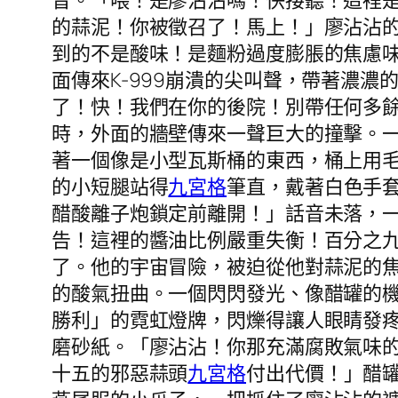
音。「喂！是廖沾沾嗎！快接聽！這裡是
的蒜泥！你被徵召了！馬上！」廖沾沾
到的不是酸味！是麵粉過度膨脹的焦慮
面傳來K-999崩潰的尖叫聲，帶著濃濃
了！快！我們在你的後院！別帶任何多
時，外面的牆壁傳來一聲巨大的撞擊。
著一個像是小型瓦斯桶的東西，桶上用毛
的小短腿站得
九宮格
筆直，戴著白色手
醋酸離子炮鎖定前離開！」話音未落，
告！這裡的醬油比例嚴重失衡！百分之
了。他的宇宙冒險，被迫從他對蒜泥的
的酸氣扭曲。一個閃閃發光、像醋罐的
勝利」的霓虹燈牌，閃爍得讓人眼睛發
磨砂紙。「廖沾沾！你那充滿腐敗氣味
十五的邪惡蒜頭
九宮格
付出代價！」醋罐