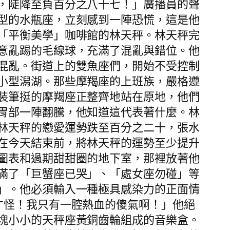
，陡降至負百分之八十七！」廣播員的聲
型的水瓶座，立刻感到一陣恐慌，這是他
「平衡美學」咖啡館的林天秤。林天秤完
意亂踢的毛線球，充滿了混亂與錯位。他
混亂。街道上的雙魚座們，開始不受控制
小型潟湖。那些摩羯座的上班族，嚴格遵
裝筆挺的摩羯座正整齊地站在原地，他們
胃部一陣翻騰，他知道這代表著什麼。林
林天秤的戀愛運勢跌至百分之二十，張水
在今天結束前，將林天秤的運勢至少提升
圖表和過期甜甜圈的地下室，那裡放著他
滿了「巨蟹座已哭」、「處女座勿碰」等
」。他必須輸入一種極具感染力的正面情
才怪！我只有一腔熱血的傻氣啊！」他絕
塊小小的天秤座黃銅齒輪組成的音樂盒。