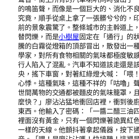
的鳴笛聲，而像是一個巨大的、消化不
究竟，順手從桌上拿了一張髒兮兮的，
前的景象震驚了。整條城市的主幹道上
替閃爍，而是
小樹屋
固定在「通行」的
騰的白霧從燈箱的頂部冒出，散發出一
學家，對所有食物相關的氣味都極度敏
行人陷入了混亂。汽車不知道該走還是
央，搖下車窗，對著紅綠燈大喊：「喂
心悸。這種氣味，這種不祥的「咕嚕」
世間萬物的交通都被麵皮的氣味籠罩，
麼快？」廖沾沾猛地衝回店裡，衝到後
東西。他輸入了密碼：「一醬二醋三油
裡面沒有黃金，只有一個閃爍著詭異紅
一樣的天線。他顫抖著拿起儀器，按下