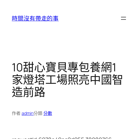
跳
至
時間沒有帶走的事
主
要
內
容
10甜心寶貝專包養網1
家燈塔工場照亮中國智
造前路
作者:
admin
分類:
分數