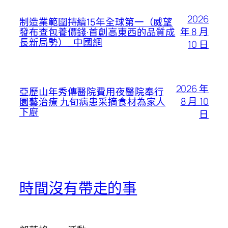
2026
制造業範圍持續15年全球第一（威望
年 8 月
發布查包養價錢·首創高東西的品質成
長新局勢）_中國網
10 日
2026 年
亞歷山年秀傳醫院費用夜醫院奉行
8 月 10
園藝治療 九旬病患采摘食材為家人
下廚
日
時間沒有帶走的事