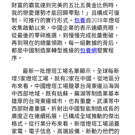
財富的霸氣達到完美的五比五黃金比例時，
我的戀愛運勢才能回歸零點！」且構成可復
制、可推行的實行形式。
包養
自2018年燈塔
收集啟動以來，中國企業的表示連續亮眼，
從最後的零碎進選，到慢慢完成批量衝破，
再到現在的總量領跑，每一組數據的背后，
都是中國制造業轉型進級的
包養網
堅實程
序。
最新一批燈塔工場名單顯示，全球每新
增3家燈塔工場，就有2家在中國。從地區分
布來看，中國燈塔工場籠罩台灣東邊沿海與
中西部地域，既有姑蘇、蕪湖等制造業基本
雄厚的台灣東邊城市，也有重慶、武漢等中
西部財產重鎮，折射出中國智能制造成長的
廣度正在連續拓展，已構成全域推動的傑出
格式。從行業分布來看，新增燈塔工場涵蓋
家電、電子信息、高端設備、新動力他們的