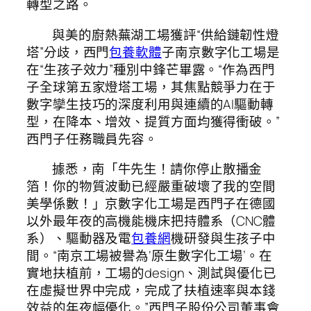
轉型之路。
與美的廚熱蕪湖工場獲評“供給鏈韌性燈
塔”分歧，西門
包養軟體
子南京數字化工場是
在“生孩子效力”種別中鋒芒畢露。“作為西門
子全球第五家燈塔工場，其焦點競爭力在于
數字孿生技巧的深度利用與連續的AI驅動轉
型，在降本、增效、提質方面均獲得衝破。”
西門子任務職員先容。
據悉，南「牛先生！請你停止散播金
箔！你的物質波動已經嚴重破壞了我的空間
美學係數！」京數字化工場是西門子在德國
以外最年夜的高機能機床把持體系（CNC體
系）、驅動器及電
包養網
機研發與生孩子中
間。“南京工場被譽為‘原生數字化工場’。在
實地扶植前，工場的design、測試與優化已
在虛擬世界中完成，完成了扶植速率與本錢
效益的年夜幅優化。”西門子股份公司董事會