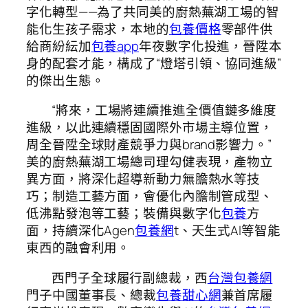
字化轉型——為了共同美的廚熱蕪湖工場的智
能化生孩子需求，本地的
包養價格
零部件供
給商紛紜加
包養app
年夜數字化投進，晉陞本
身的配套才能，構成了“燈塔引領、協同進級”
的傑出生態。
“將來，工場將連續推進全價值鏈多維度
進級，以此連續穩固國際外市場主導位置，
周全晉陞全球財產競爭力與brand影響力。”
美的廚熱蕪湖工場總司理勾健表現，產物立
異方面，將深化超導新動力無膽熱水等技
巧；制造工藝方面，會優化內膽制管成型、
低沸點發泡等工藝；裝備與數字化
包養
方
面，持續深化Agen
包養網
t、天生式AI等智能
東西的融會利用。
西門子全球履行副總裁，西
台灣包養網
門子中國董事長、總裁
包養甜心網
兼首席履