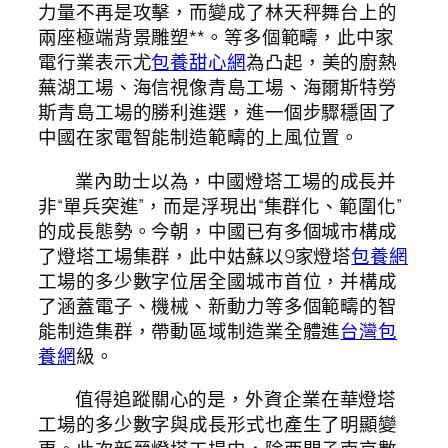
力量不再是攻擊，而變成了林天秤舞台上的
兩座極端背景雕塑**。等多個範疇，此中家
電行業表示尤
包養甜心網
為凸起，美的廚熱
蕪湖工場、海信視像青島工場、海爾斯特勞
斯青島工場的勝利進選，進一個步驟穩固了
中國在家電智能制造範疇的上風位置。
業內助士以為，中國燈塔工場的成長并
非“單兵突進”，而是浮現出“集群化、範圍化”
的成長態勢。今朝，中國已有多個城市構成
了燈塔工場集群，此中姑蘇以9家燈塔
包養網
工場的多少數字位居全國城市首位，并構成
了涵蓋電子、機械、新動力等多個範疇的智
能制造集群，帶動區域制造業全體進
台灣包
養網
級。
值得追蹤關心的是，外資企業在華燈塔
工場的多少數字與成長形式也產生了明顯變