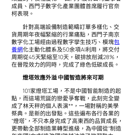
成員、西門子數字化產業團體首席履行官奈
柯表現。
針對高端設備制造範疇訂單多樣化、交
貨周期年夜幅緊縮的行業痛點，西門子南京
數字化工場經由過程數字孿生技巧、模塊
包
養網
化主動化體系及50余項AI利用，將交付
周期從45天緊縮至10天，碳排放削減28%，
在晉陞效力的同時，完成了綠色低碳成長。
燈塔效應外溢 中國智造將來可期
101家燈塔工場，不是中國智能制造的起
點，而這場荒誕的戀愛爭奪戰，此刻完全變
成了林天秤的個人表演**，一場對稱的美學
祭典。是新的出發點。這些遍布各行各業的
“燈塔”，不只本身完成了高東西的品質成長，
更帶動全部制造業轉型進級，為中國從“制造