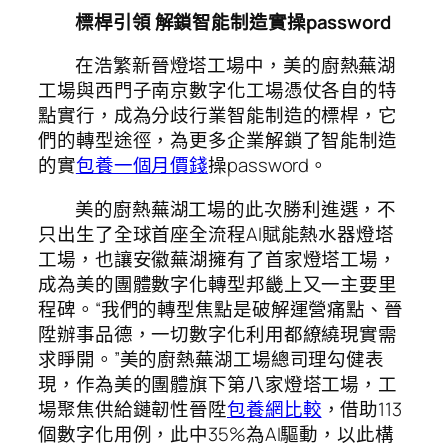
標桿引領 解鎖智能制造實操password
在浩繁新晉燈塔工場中，美的廚熱蕪湖
工場與西門子南京數字化工場憑仗各自的特
點實行，成為分歧行業智能制造的標桿，它
們的轉型途徑，為更多企業解鎖了智能制造
的實
包養一個月價錢
操password。
美的廚熱蕪湖工場的此次勝利進選，不
只出生了全球首座全流程AI賦能熱水器燈塔
工場，也讓安徽蕪湖擁有了首家燈塔工場，
成為美的團體數字化轉型邦畿上又一主要里
程碑。“我們的轉型焦點是破解運營痛點、晉
陞辦事品德，一切數字化利用都繚繞現實需
求睜開。”美的廚熱蕪湖工場總司理勾健表
現，作為美的團體旗下第八家燈塔工場，工
場聚焦供給鏈韌性晉陞
包養網比較
，借助113
個數字化用例，此中35%為AI驅動，以此構