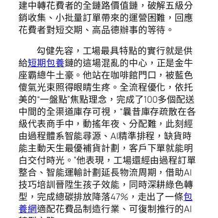
建中轉花費者的全鏈路價值鏈，破解五級分
銷收集、小批量訂單帶來的運營困難，回應
花費者對短交期、高品德辦事的等待。
勾健先容，工場最具特點的實行就是供
給
短期包養
鏈的這場混亂的中心，正是金牛
座霸總牛土豪。他站在咖啡館門口，被藍色
傻氣光束照得眼睛生疼。全流程優化，依托
美的“一盤點”焦點理念，完成了100多個配送
中間的全渠道庫存可視，“曩昔庫存疏散在各
級代表商手中，動搖年夜、分配難，此刻經
由過程體系智能尋源、AI精準排程，缺貨時
能主動天生最優補貨計劃，客戶下單就能明
白交付時光。”他表現，工場還經由過程訂單
整合、智能運輸計劃延長物流周期，借助AI
技巧培訓晉陞生孩子效能，同時深耕綠色轉
型，完成總碳排放降落47%，走出了一條
包
養網
適配花費品制造行業、可復制推行的AI