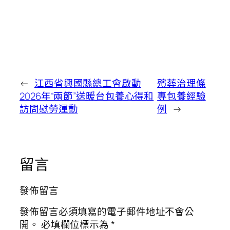
←
江西省興國縣總工會啟動
殯葬治理條
2026年“兩節”送暖台包養心得和
專包養經驗
訪問慰勞運動
例
→
留言
發佈留言
發佈留言必須填寫的電子郵件地址不會公
開。
必填欄位標示為
*