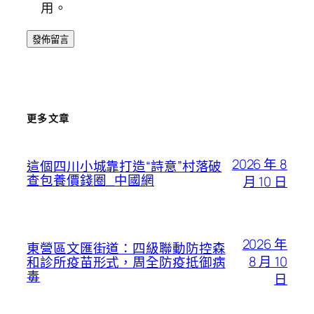
用。
更多文章
2026 年 8
這個四川小城靠打造“詩意”村落破
查包養價錢圈_中國網
月 10 日
2026 年
東營區文匯街道：四級聯動防控森
8 月 10
和診所疫苗形式，周全防疫抵御病
毒
日