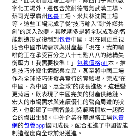
更。此次新晉燈塔工場中，除西門子南京數
字化工場外，還包含施耐德電氣武漢工場、
蔡司光學廣州
包養
工場、米其林沈陽工場
等。這些工場完成了從“技巧輸入”到“外鄉共
創”的深入改變，其晚期多是將全球成熟的智
能制造形式復制到
包養
中國，現在則更重視
貼合中國市場需求與財產基「現在，我的咖
啡館正在承受百分之八十七點八八的結構失
衡壓力！我需要校準！」
包養價格ptt
本，推
進技巧外鄉化適配與立異，甚至將中國工場
作為全球技巧研發與實行的實驗場，完成“在
中國、為中國、惠全球”的成長進級。這種變
更背后，既表現了中國完美的財產供給鏈、
宏大的市場需求與連續優化的營商周遭的狀
況，也彰顯了中國智能制造範疇開放一起配
合的傑出生態。中外企業在華燈塔工場
包養
網
的
包養app
協同成長，配合推進了中國智能
制造程度向全球前沿邁進。