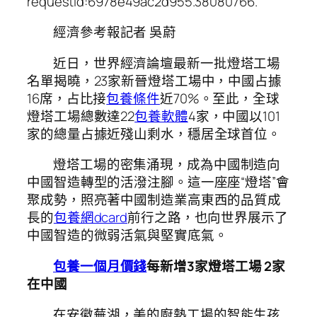
requestId:6978e49ac2d955.38080766.
經濟參考報記者 吳蔚
近日，世界經濟論壇最新一批燈塔工場
名單揭曉，23家新晉燈塔工場中，中國占據
16席，占比接
包養條件
近70%。至此，全球
燈塔工場總數達22
包養軟體
4家，中國以101
家的總量占據近殘山剩水，穩居全球首位。
燈塔工場的密集涌現，成為中國制造向
中國智造轉型的活潑注腳。這一座座“燈塔”會
聚成勢，照亮著中國制造業高東西的品質成
長的
包養網dcard
前行之路，也向世界展示了
中國智造的微弱活氣與堅實底氣。
包養一個月價錢
每新增3家燈塔工場 2家
在中國
在安徽蕪湖，美的廚熱工場的智能生孩