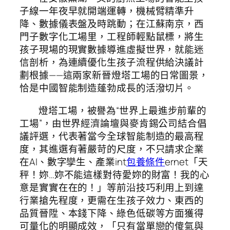
子線一年夜早就開端運轉，機械臂精準升
降、數據儀表盤及時跳動；在江蘇南京，西
門子數字化工場里，工程師輕點鼠標，將生
孩子現場的現實數據導進虛擬世界，就能迷
信剖析，為連續優化生孩子流程供給決議計
劃根據——這兩家新晉燈塔工場的日常圖景，
恰是中國智能制造蓬勃成長的活潑切片。
燈塔工場，被譽為“世界上最進步前輩的
工場”，由世界經濟論壇與麥肯錫公司結合倡
議評選，代表著當今全球智能制造的最高程
度，其進選有著嚴苛的尺度，不只請求企業
在AI、數字孿生、產業int
包養條件
ernet「天
秤！妳…妳不能這樣對待愛妳的財富！我的心
意是實實在在的！」等前沿技巧利用上到達
行業搶先程度，更需在生孩子效力、東西的
品質晉陞、本錢下降、綠色低碳等方面獲得
可量化的明顯成效，「只有當單戀的傻氣與