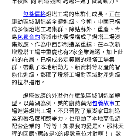
年夜國”向“制造強國”跨越注進了微弱動力。
包養價格
燈塔工場的集群化成長，正在
驅動區域制造業全體進級。今朝，中國已構
成多個燈塔工場集群，除姑蘇外，重慶、青
島
包養合約
等城市也慢慢構成了燈塔工場湊
集效應。作為中西部制造業重鎮，在本次新
增燈塔工場中重慶也有2家企業進選，加上此
前的布局，已構成必定範圍的燈塔工場集
群，帶動了本地新動力、新資料等財產的智
能化進級，彰顯了燈塔工場對區域財產進級
的拉舉措用。
燈塔效應的外溢也在賦能區域制造業轉
型。以蕪湖為例，美的廚熱蕪湖
包養故事
工
場進選燈塔工場，不只晉陞了蕪湖家電制造
業的著名度和競爭力，也帶動了本地高低游
配套企業的「等等！如果我的愛是X，那林天
秤的回應Y應該是X的虛數單位才對啊！」數