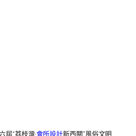
六屆“荔枝灣·
會所設計
新西關”風俗文明