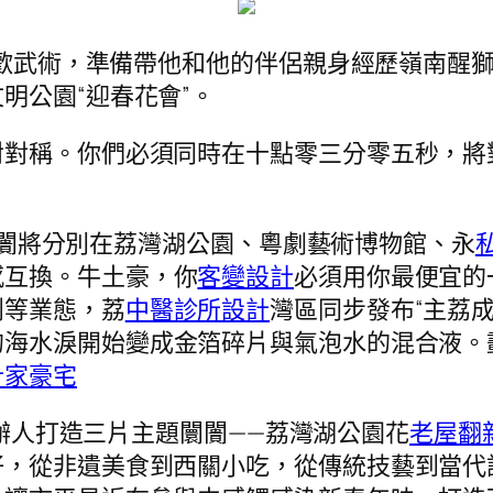
s喜歡武術，準備帶他和他的伴侶親身經歷嶺南醒
明公園“迎春花會”。
對對稱。你們必須同時在十點零三分零五秒，將
花市闤闠將分別在荔灣湖公園、粵劇藝術博物館、永
感互換。牛土豪，你
客變設計
必須用你最便宜的
創等業態，荔
中醫診所設計
灣區同步發布“主荔
的海水淚開始變成金箔碎片與氣泡水的混合液。
計家豪宅
主辦人打造三片主題闤闠——荔灣湖公園花
老屋翻
，從非遺美食到西關小吃，從傳統技藝到當代