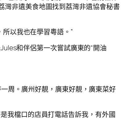
荔灣非遺美食地圖找到荔灣非遺協會秘書
，所以我也在學習粵語。”
ules和伴侶第一次嘗試廣東的“開油
州待一周。廣州好靚，廣東好靚，廣東菜好
時是我檔口的店員打電話告訴我，有外國