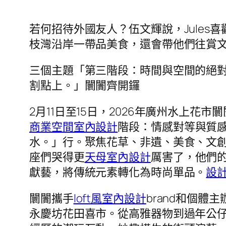
若何招待外國友人？伍文輝說，Jule
枝灣沿岸一帶品美食，還會帶他們往賞文
三個主題「第三階段：時間與空間的絕
割點上。」闤闠齊開鑼
2月11日至15日，2026年廣州水上
商業空間室內設計
階段：情感對等與質
水。」行。聚焦花草、非遺、美食、文
座們哭得更
天母室內設計
厲害了，他們
獻藝，將傳統元素轉化為時尚單品。
設
闤闠攜手
loft風室內設計
brand和個體
永慶坊花田喜市。從高雅器物到過年公仔