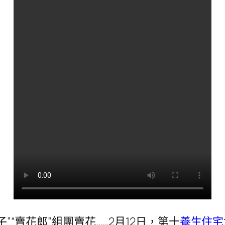
”“賣花郎”組團賣花……2月12日，第十
養生住宅