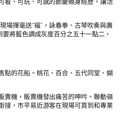
可看、可玩、可感的節慶親身經歷，讓活
現場揮毫送“福”，詠春拳、古琴吹奏與廣
到要將藍色調成灰度百分之五十一點二，
售點的花船。桃花、百合、五代同堂、蝴
販賣機，販賣機發出痛苦的呻吟。聯動嶺
銜接，市平易近游客在現場可買到和專業