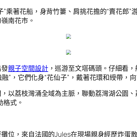
子”乘著花船，身背竹簍、肩挑花擔的“賣花郎”
的嶺南花市。
出發
親子空間設計
，巡游至文塔碼頭。仔細看，船
融融”，它們化身“花仙子”，戴著花環和綬帶，
間，以荔枝灣涌全域為主脈，聯動荔灣湖公園、
動格式。
位，來自法國的Jules在現場親身經歷炸蛋散