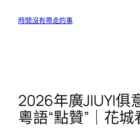
跳
至
時間沒有帶走的事
主
要
內
容
2026年廣JIU
粵語“點贊”｜花城