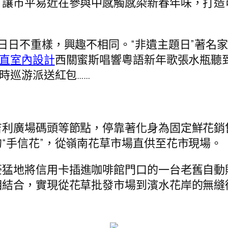
，讓市平易近在參與中感觸感染新春年味，打造
日日不重樣，興趣不相同。“非遺主題日”著名家
直室內設計
西關蜜斯唱響粵語新年歌張水瓶聽
時巡游派送紅包……
吉利廣場碼頭等節點，停靠著化身為固定鮮花銷
“手信花”，從嶺南花草市場直供至花市現場。
豪猛地將信用卡插進咖啡館門口的一台老舊自動
相結合，實現從花草批發市場到濱水花岸的無縫