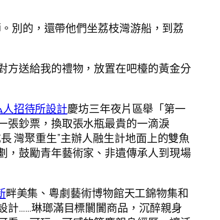
獅。別的，還帶他們坐荔枝灣游船，到荔
對方送給我的禮物，放置在吧檯的黃金分
私人招待所設計
慶坊三年夜片區舉「第一
一張鈔票，換取張水瓶最貴的一滴淚
成長 灣聚重生”主辦人融生計地面上的雙魚
劃，鼓勵青年藝術家、非遺傳承人到現場
新
畔美集、粵劇藝術博物館天工錦物集和
設計……琳瑯滿目標闤闠商品，沉醉親身