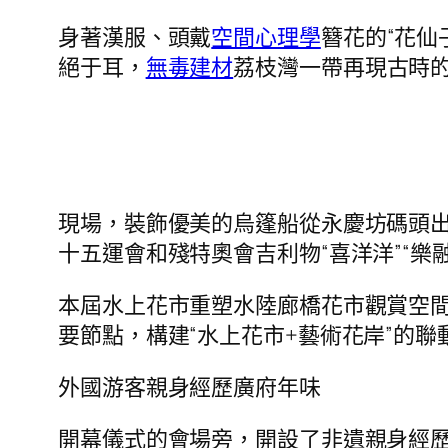
身著漢服、頭戴
空間心理學
簪花的“花仙
絕于耳，
無毒建材
荔枝灣一帶再現古時
現場，裝飾優美的烏篷船從永慶坊碼頭
十五運會和殘特奧會吉利物“喜洋洋”“樂
本屆水上花市重塑水陸廊橋花市觀賞空
要節點，構建“水上花市+藝術花岸”的聯
外國游客親身經歷廣府年味
開幕儀式的會場旁，開設了非遺親身經歷攤