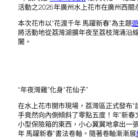
活動之2026年廣州水上花市在廣州西
本次花市以“花渡千年 馬躍新春”為主題
將活動地從荔灣湖擴年夜至荔枝灣涌沿線
闠。
“年夜灣雞”化身“花仙子”
在水上花市開市現場，荔灣區正式發布“
手竟然向內側傾斜了零點五度！年”新春
小型保險箱的東西，小心翼翼地拿出一張
年 馬躍新春”書法卷軸。隨著卷軸漸漸展