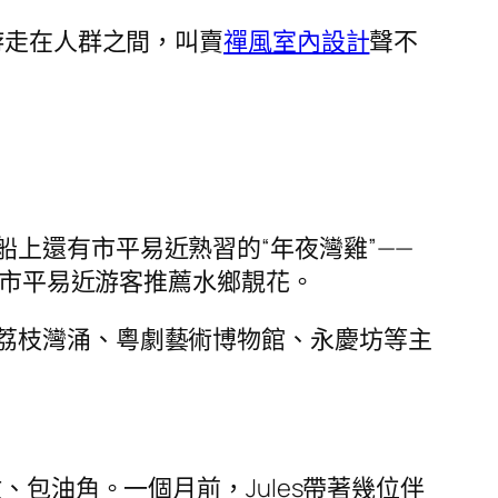
游走在人群之間，叫賣
禪風室內設計
聲不
上還有市平易近熟習的“年夜灣雞”——
向市平易近游客推薦水鄉靚花。
荔枝灣涌、粵劇藝術博物館、永慶坊等主
、包油角。一個月前，Jules帶著幾位伴