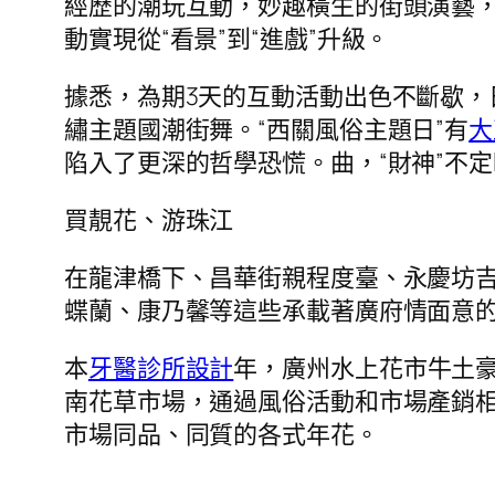
經歷的潮玩互動，妙趣橫生的街頭演藝
動實現從“看景”到“進戲”升級。
據悉，為期3天的互動活動出色不斷歇，
繡主題國潮街舞。“西關風俗主題日”有
大
陷入了更深的哲學恐慌。曲，“財神”不定
買靚花、游珠江
在龍津橋下、昌華街親程度臺、永慶坊
蝶蘭、康乃馨等這些承載著廣府情面意的
本
牙醫診所設計
年，廣州水上花市牛土
南花草市場，通過風俗活動和市場產銷
市場同品、同質的各式年花。