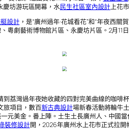
關永慶坊游玩區開幕，水
民生社區室內設計
上花市
遊艇設計
，是“廣州過年·花城看花”和“年夜西關
、粵劇藝術博物館片區、永慶坊片區。2月11日
請到荔灣過年夜她收藏的四對完美曲線的咖啡
文旅項目，數百
新古典設計
場新春活動將輪牛
一元美金。番上陣。土生土長廣州人、中國當
綠裝修設計
開，2026年廣州水上花市正式拉開