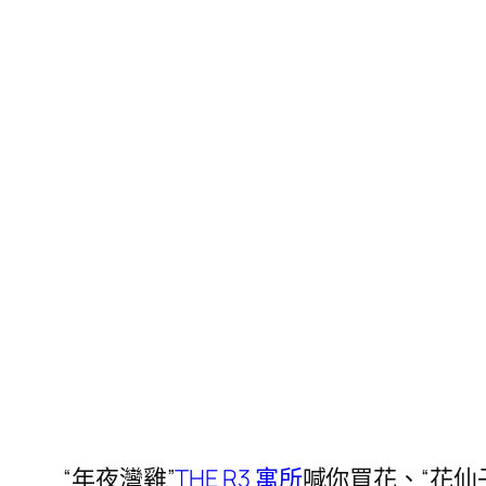
“年夜灣雞”
THE R3 寓所
喊你買花、“花仙子