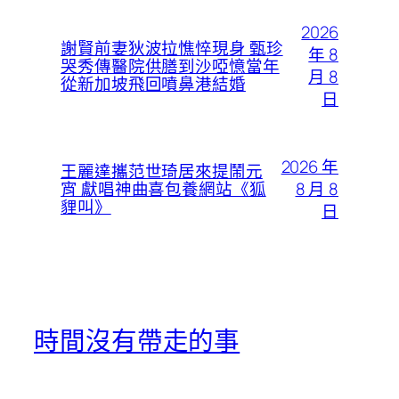
2026
謝賢前妻狄波拉憔悴現身 甄珍
年 8
哭秀傳醫院供膳到沙啞憶當年
月 8
從新加坡飛回噴鼻港結婚
日
2026 年
王麗達攜范世琦居來提鬧元
8 月 8
宵 獻唱神曲喜包養網站《狐
貍叫》
日
時間沒有帶走的事