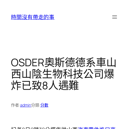
跳
至
時間沒有帶走的事
主
要
內
容
OSDER奧斯德德系車山
西山陰生物科技公司爆
炸已致8人遇難
作者:
admin
分類:
分數