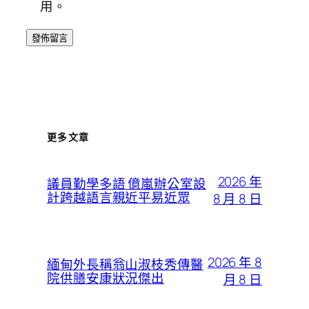
用。
更多文章
2026 年
議員勤學多語 億嵐辦公室設
計跨越語言親近平易近眾
8 月 8 日
2026 年 8
緬甸外長稱翁山淑枝秀傳醫
院供膳安康狀況傑出
月 8 日