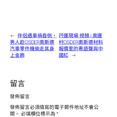
←
伴侶遇車禍昏倒，
荇運現場·視頻 | 奧運
男人趁OSDER奧斯德
村OSDER奧斯德材料
汽車零件機偷走其身
報價里的粵語聲與中
上金飾
國紅
→
留言
發佈留言
發佈留言必須填寫的電子郵件地址不會公
開。
必填欄位標示為
*