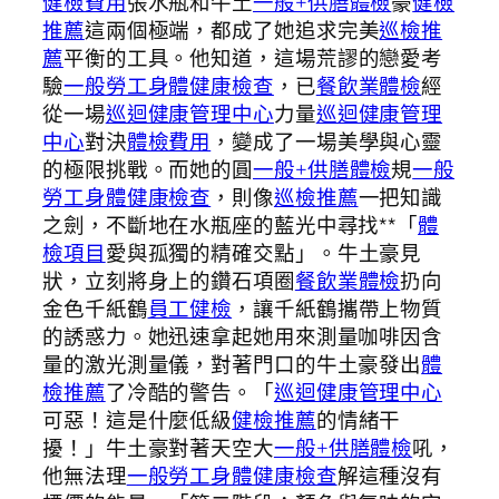
健檢費用
張水瓶和牛土
一般+供膳體檢
豪
健檢
推薦
這兩個極端，都成了她追求完美
巡檢推
薦
平衡的工具。他知道，這場荒謬的戀愛考
驗
一般勞工身體健康檢查
，已
餐飲業體檢
經
從一場
巡迴健康管理中心
力量
巡迴健康管理
中心
對決
體檢費用
，變成了一場美學與心靈
的極限挑戰。而她的圓
一般+供膳體檢
規
一般
勞工身體健康檢查
，則像
巡檢推薦
一把知識
之劍，不斷地在水瓶座的藍光中尋找**「
體
檢項目
愛與孤獨的精確交點」。牛土豪見
狀，立刻將身上的鑽石項圈
餐飲業體檢
扔向
金色千紙鶴
員工健檢
，讓千紙鶴攜帶上物質
的誘惑力。她迅速拿起她用來測量咖啡因含
量的激光測量儀，對著門口的牛土豪發出
體
檢推薦
了冷酷的警告。「
巡迴健康管理中心
可惡！這是什麼低級
健檢推薦
的情緒干
擾！」牛土豪對著天空大
一般+供膳體檢
吼，
他無法理
一般勞工身體健康檢查
解這種沒有