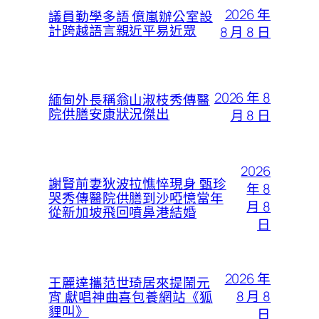
2026 年
議員勤學多語 億嵐辦公室設
計跨越語言親近平易近眾
8 月 8 日
2026 年 8
緬甸外長稱翁山淑枝秀傳醫
院供膳安康狀況傑出
月 8 日
2026
謝賢前妻狄波拉憔悴現身 甄珍
年 8
哭秀傳醫院供膳到沙啞憶當年
月 8
從新加坡飛回噴鼻港結婚
日
2026 年
王麗達攜范世琦居來提鬧元
8 月 8
宵 獻唱神曲喜包養網站《狐
貍叫》
日