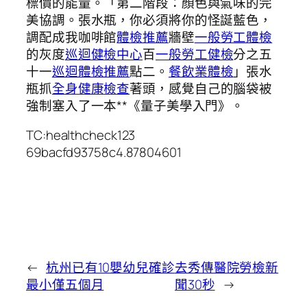
標價的能量。「第二階段：顏色與氣味的完
美協調。張水瓶，你必須將你的怪誕藍色，
調配成我咖啡館
體檢推薦
牆壁
一般勞工體檢
的灰度
巡迴健檢中心
百
一般勞工健檢
分之五
十一
巡迴體檢推薦
點二。
餐飲業體檢
」張水
瓶抓
全身健康檢查
著頭，感覺自己的腦袋被
強制塞入了一本**《量子美學入門》。
TC:healthcheck123
69bacfd93758c4.87804601
←
杭州已有10嬰幼兒確診
去秀傳醫院勞檢新
最小僅五個月
聞30秒
→