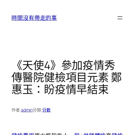
跳
至
時間沒有帶走的事
主
要
內
容
《天使4》參加疫情秀
傳醫院健檢項目元素 鄭
惠玉：盼疫情早結束
作者:
admin
分類:
分數