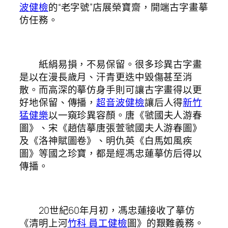
波健檢
的“老字號”店展榮寶齋，開端古字畫摹
仿任務。
紙絹易損，不易保留。很多珍異古字畫
是以在漫長歲月、汗青更迭中毀傷甚至消
散。而高深的摹仿身手則可讓古字畫得以更
好地保留、傳播，
超音波健檢
讓后人得
新竹
猛健樂
以一窺珍異容顏。唐《虢國夫人游春
圖》、宋《趙佶摹唐張萱虢國夫人游春圖》
及《洛神賦圖卷》、明仇英《白馬如風疾
圖》等國之珍寶，都是經馮忠蓮摹仿后得以
傳播。
20世紀60年月初，馮忠蓮接收了摹仿
《清明上河
竹科 員工健檢
圖》的艱難義務。