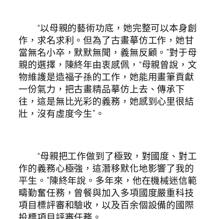
“以母親的藝術功底，她完整可以本身創
作，求名求利。但為了古畫摹仿工作，她甘
當無名小卒，默默無聞，義無反顧。”對于母
親的選擇，陳終年由衷感佩，“母親曾說，文
物維護是造福子孫的工作，她能用畫筆貢獻
一份氣力，把古畫精品摹仿上去、傳承下
往，這是無比光彩的義務，她感到心里很結
壯，沒有虛度今生”。
“母親把工作做到了極致，對國度、對工
作的義務心極強，這潛移默化地影響了我的
平生。”陳終年說。多年來，他在機械迷信範
疇勤奮任務，曾餐與加入多項國度嚴重科技
項目標評審和驗收，以及百余個設備的國際
投標項目評審任務。