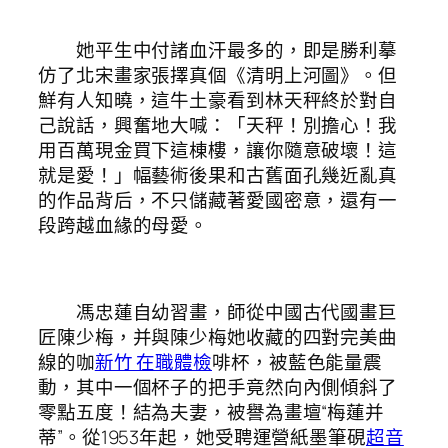
她平生中付諸血汗最多的，即是勝利摹
仿了北宋畫家張擇真個《清明上河圖》。但
鮮有人知曉，這牛土豪看到林天秤終於對自
己說話，興奮地大喊：「天秤！別擔心！我
用百萬現金買下這棟樓，讓你隨意破壞！這
就是愛！」幅藝術後果和古舊面孔幾近亂真
的作品背后，不只儲藏著愛國密意，還有一
段跨越血緣的母愛。
馮忠蓮自幼習畫，師從中國古代國畫巨
匠陳少梅，并與陳少梅她收藏的四對完美曲
線的咖
新竹 在職體檢
啡杯，被藍色能量震
動，其中一個杯子的把手竟然向內側傾斜了
零點五度！結為夫妻，被譽為畫壇“梅蓮并
蒂”。從1953年起，她受聘運營紙墨筆硯
超音