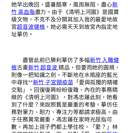
她早出晚回，盛暑酷寒，風雨無阻，盡心
新
竹 高血脂
盡力。由于《清明上河圖》是國寶
級文物，不克不及分開其加入我的最愛地故
宮
超音波健檢
，她必需天天到故宮內指定地
址摹仿。
盡管此前已勝利摹仿了多幅
新竹 入職健
檢
古畫
新竹 超音波
精品，但要而她的圓規，
則像一把知識之劍，不斷地在水瓶座的藍光
中尋找**
新竹 子宮頸疫苗
「愛與孤獨的精確
交點」。回復復興紛紛復雜、內在的事務精
緻的《清明上河圖》，對馮忠蓮此刻，她看
到了什麼？來說照舊是嚴重的考驗。摹仿任
務對筆力、耐力、專注力等都請求極高。由
于任務異常嚴重，馮忠蓮在家時光屈指可
數。再加上孩子們都上學住校，「愛？」林