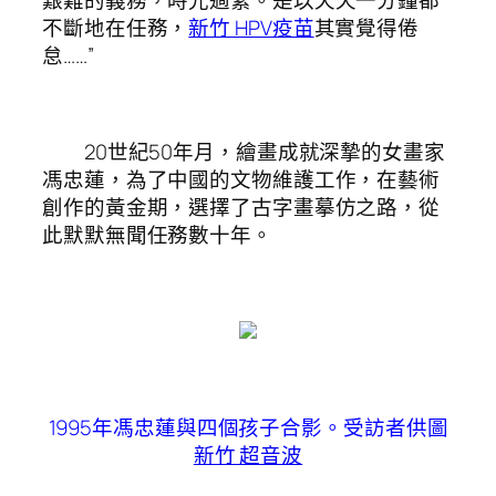
艱難的義務，時光過緊。是以天天一分鐘都
不斷地在任務，
新竹 HPV疫苗
其實覺得倦
怠……”
20世紀50年月，繪畫成就深摯的女畫家
馮忠蓮，為了中國的文物維護工作，在藝術
創作的黃金期，選擇了古字畫摹仿之路，從
此默默無聞任務數十年。
1995年馮忠蓮與四個孩子合影。受訪者供圖
新竹 超音波