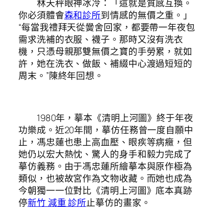
林天秤眼神冰冷：「這就是質感互換。
你必須體會
森和診所
到情感的無價之重。」
“每當我禮拜天從黌舍回家，都要帶一年夜包
需求洗補的衣服、襪子。那時又沒有洗衣
機，只憑母親那雙無價之寶的手勞累，就如
許，她在洗衣、做飯、補綴中心渡過短短的
周末。”陳終年回想。
1980年，摹本《清明上河圖》終于年夜
功樂成。近20年間，摹仿任務曾一度自願中
止，馮忠蓮也患上高血壓、眼疾等病癥，但
她仍以宏大熱忱、驚人的身手和毅力完成了
摹仿義務。由于馮忠蓮所繪摹本與原作極為
類似，也被故宮作為文物收藏。而她也成為
今朝獨一一位對比《清明上河圖》底本真跡
停
新竹 減重 診所
止摹仿的畫家。