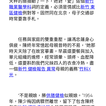
天秤的臉抽動了一下，她對「愛」這個
新竹
職業醫學科
詞的定義，必須是情感比
新竹 東
區健檢
例對等。固然同在北京，母子交通卻
時常要靠手札。
任務與家庭的雙重重壓，讓馮忠蓮身心
俱疲。陳終年常憶起母親昔時的不易，“她那
時天天除了在故宮摹畫，早晨還要餐與加入
單元組織的進修，經常頭暈、頭疼、血壓降
低，還要斟酌我們兄妹四人的衣食冷熱，盡
一個
新竹 健檢報告 異常
母親的義務”
竹科X
光
。
“不是親娘，勝
供膳健檢
似親娘。”1954
年，陳少梅因病驟然離世，留下了包含陳終