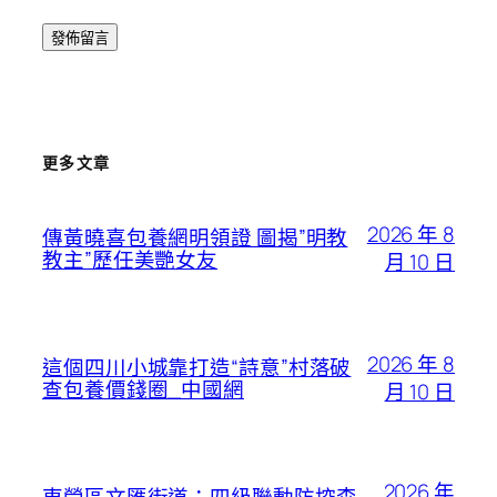
更多文章
2026 年 8
傳黃曉喜包養網明領證 圖揭”明教
教主”歷任美艷女友
月 10 日
2026 年 8
這個四川小城靠打造“詩意”村落破
查包養價錢圈_中國網
月 10 日
2026 年