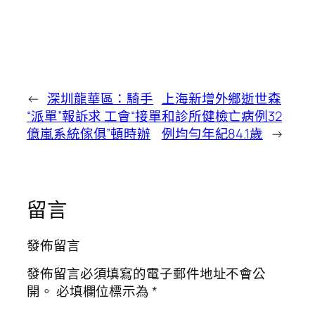
←
深圳龍華區：騎手
上海新增外鄉逝世森
“派單”報訴求 工會“接單
和診所健檢亡病例32
億嵐系統傢俱”頓時辦
例均勻年紀84.1歲
→
留言
發佈留言
發佈留言必須填寫的電子郵件地址不會公
開。
必填欄位標示為
*