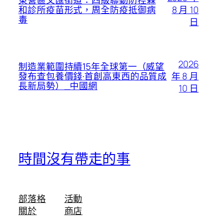
東營區文匯街道：四級聯動防控森
8 月 10
和診所疫苗形式，周全防疫抵御病
毒
日
2026
制造業範圍持續15年全球第一（威望
年 8 月
發布查包養價錢·首創高東西的品質成
長新局勢）_中國網
10 日
時間沒有帶走的事
部落格
活動
關於
商店