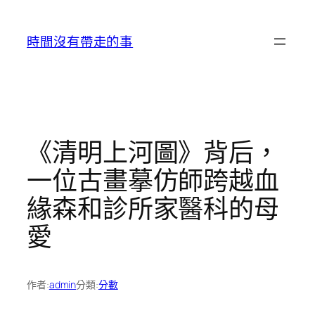
跳
至
時間沒有帶走的事
主
要
內
容
《清明上河圖》背后，
一位古畫摹仿師跨越血
緣森和診所家醫科的母
愛
作者:
admin
分類:
分數