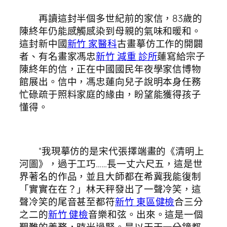
再讀這封半個多世紀前的家信，83歲的
陳終年仍能感觸感染到母親的氣味和暖和。
這封新中國
新竹 家醫科
古畫摹仿工作的開闢
者、有名畫家馮忠
新竹 減重 診所
蓮寫給宗子
陳終年的信，正在中國國民年夜學家信博物
館展出。信中，馮忠蓮向兒子說明本身任務
忙碌疏于照料家庭的緣由，盼望能獲得孩子
懂得。
“我現摹仿的是宋代張擇端畫的《清明上
河圖》，過于工巧……長一丈六尺五，這是世
界著名的作品，並且大師都在希冀我能復制
「實實在在？」林天秤發出了一聲冷笑，這
聲冷笑的尾音甚至都符
新竹 東區健檢
合三分
之二的
新竹 健檢
音樂和弦。出來。這是一個