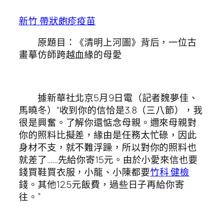
新竹 帶狀皰疹疫苗
原題目：《清明上河圖》背后，一位古
畫摹仿師跨越血緣的母愛
據新華社北京5月9日電（記者魏夢佳、
馬曉冬）“收到你的信恰是3.8（三八節），我
很是興奮。了解你還惦念母親。邇來母親對
你的照料比擬差，緣由是任務太忙碌，因此
身材不支，就不難浮躁，所以對你的照料也
就差了……先給你寄15元。由於小愛來信也要
錢買鞋買衣服，小龍、小陳都要
竹科 健檢
錢。其他12.5元飯費，過些日子再給你寄
往。”