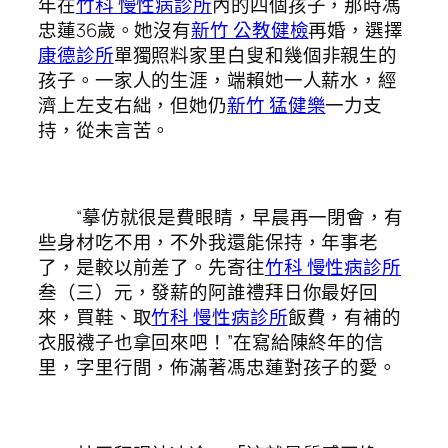
年在
竹科 慢性病診所
內的四個孩子，那時馮
忠蓮36歲。她沒有
新竹 公教健檢
再婚，選擇
康德診所
單獨照料家里白叟和幾個非親生的
孩子。一家人的生涯，端賴她一人薪水，經
濟上左支右絀，但她仍
新竹 猛健樂
一力支
持，從未言苦。
“摹仿就很是費眼睛，早晨再一閉會，有
些身材吃不用，不外我還能保持，年事老
了，是較以前差了。先寄往
竹科 慢性病診所
叁（三）元，發薪的阿誰禮拜日你最好回
來，買鞋、取
竹科 慢性病診所
飯費，有補的
衣服襪子也拿回來吧！”在寫給陳終年的信
里，字里行間，佈滿著馮忠蓮對孩子的愛。