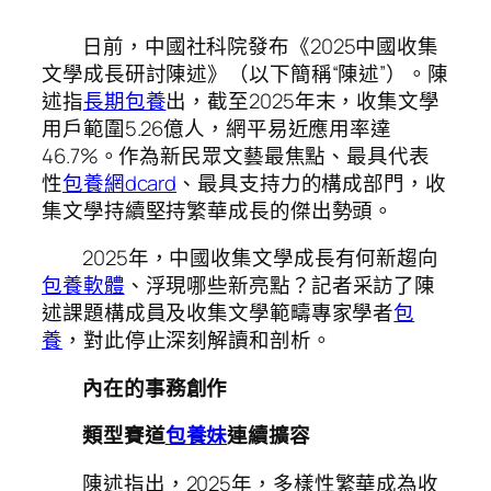
日前，中國社科院發布《2025中國收集
文學成長研討陳述》（以下簡稱“陳述”）。陳
述指
長期包養
出，截至2025年末，收集文學
用戶範圍5.26億人，網平易近應用率達
46.7%。作為新民眾文藝最焦點、最具代表
性
包養網dcard
、最具支持力的構成部門，收
集文學持續堅持繁華成長的傑出勢頭。
2025年，中國收集文學成長有何新趨向
包養軟體
、浮現哪些新亮點？記者采訪了陳
述課題構成員及收集文學範疇專家學者
包
養
，對此停止深刻解讀和剖析。
內在的事務創作
類型賽道
包養妹
連續擴容
陳述指出，2025年，多樣性繁華成為收