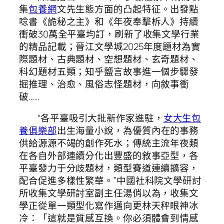
集
包養網
文先生態方面的凸起特征。出發點
唸書《詭秘之主》和《年夜奉擊柝人》持續
衝破30萬全平臺均訂，刷新了收集文學行業
的精品記載；晉江文學城2025年度題材為實
際題材、古典題材、空想題材、玄奇題材、
科幻題材五類；知乎鹽言故事進一個步驟發
掘推理、治愈、風俗志怪題材，向敘事衝
破……
“各平臺吸引大批新作家進駐，
女大生包
養俱樂部
出生海量小說，為優質內在的事務
供給源源不竭的創作死水；傳統主流年夜類
在各自外部連續分化出豐盛的敘事亞型，各
平臺發力于分歧題材，類型賽道連續擴容，
配合促進多樣性繁華。”中國社科院文學研討
所收集文學研討室副主任湯俏以為，收集文
學正從單一類型化寫作邁向更林天秤眼神冰
冷：「這就是質感互換。你必須體會到情感