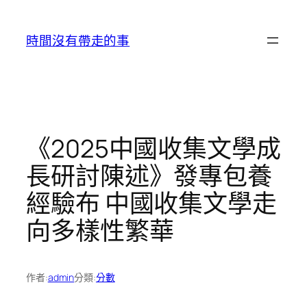
跳
至
時間沒有帶走的事
主
要
內
容
《2025中國收集文學成
長研討陳述》發專包養
經驗布 中國收集文學走
向多樣性繁華
作者:
admin
分類:
分數