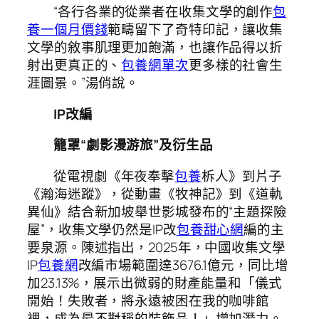
“各行各業的從業者在收集文學的創作
包
養一個月價錢
範疇留下了奇特印記，讓收集
文學的敘事肌理更加飽滿，也讓作品得以折
射出更真正的、
包養網單次
更多樣的社會生
涯圖景。”湯俏說。
IP改編
籠罩“劇影漫游旅”及衍生品
從電視劇《年夜奉擊
包養
柝人》到片子
《瀚海迷蹤》，從動畫《牧神記》到《道軌
異仙》結合新加坡舉世影城發布的“主題探險
屋”，收集文學仍然是IP改
包養甜心網
編的主
要泉源。陳述指出，2025年，中國收集文學
IP
包養網
改編市場範圍達3676.1億元，同比增
加23.13%，展示出微弱的財產能量和「儀式
開始！失敗者，將永遠被困在我的咖啡館
裡，成為最不對稱的裝飾品！」增加潛力。