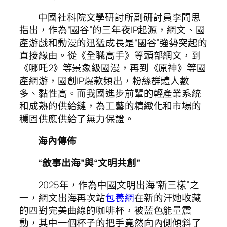
中國社科院文學研討所副研討員李聞思
指出，作為“國谷”的三年夜IP起源，網文、國
產游戲和動漫的迅猛成長是“國谷”強勢突起的
直接緣由。從《全職高手》等頭部網文，到
《哪吒2》等景象級國漫，再到《原神》等國
產網游，國創IP爆款頻出，粉絲群體人數
多、黏性高。而我國進步前輩的輕產業系統
和成熟的供給鏈，為工藝的精緻化和市場的
穩固供應供給了無力保證。
海內傳佈
“敘事出海”與“文明共創”
2025年，作為中國文明出海“新三樣”之
一，網文出海再次站
包養網
在新的汗她收藏
的四對完美曲線的咖啡杯，被藍色能量震
動，其中一個杯子的把手竟然向內側傾斜了