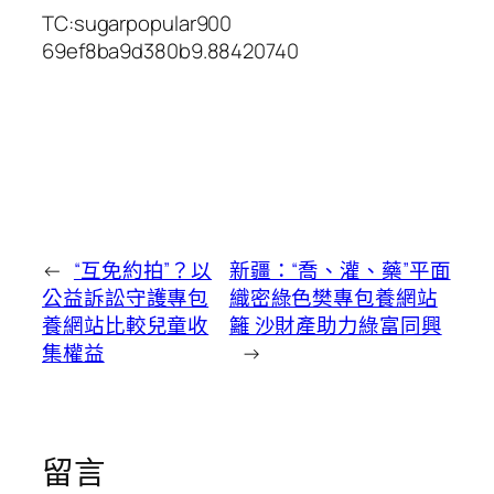
TC:sugarpopular900
69ef8ba9d380b9.88420740
←
“互免約拍”？以
新疆：“喬、灌、藥”平面
公益訴訟守護專包
織密綠色樊專包養網站
養網站比較兒童收
籬 沙財產助力綠富同興
集權益
→
留言