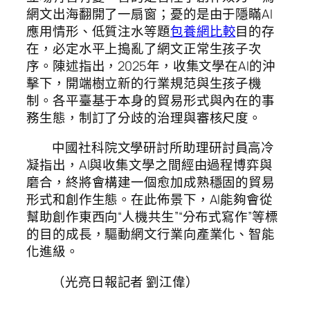
網文出海翻開了一扇窗；憂的是由于隱瞞AI
應用情形、低質注水等題
包養網比較
目的存
在，必定水平上搗亂了網文正常生孩子次
序。陳述指出，2025年，收集文學在AI的沖
擊下，開端樹立新的行業規范與生孩子機
制。各平臺基于本身的貿易形式與內在的事
務生態，制訂了分歧的治理與審核尺度。
中國社科院文學研討所助理研討員高冷
凝指出，AI與收集文學之間經由過程博弈與
磨合，終將會構建一個愈加成熟穩固的貿易
形式和創作生態。在此佈景下，AI能夠會從
幫助創作東西向“人機共生”“分布式寫作”等標
的目的成長，驅動網文行業向產業化、智能
化進級。
（光亮日報記者 劉江偉）