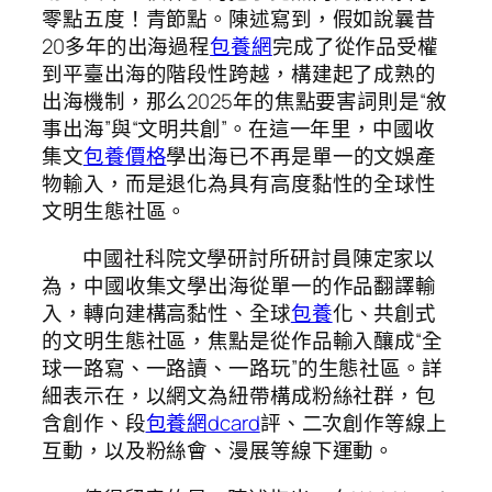
零點五度！青節點。陳述寫到，假如說曩昔
20多年的出海過程
包養網
完成了從作品受權
到平臺出海的階段性跨越，構建起了成熟的
出海機制，那么2025年的焦點要害詞則是“敘
事出海”與“文明共創”。在這一年里，中國收
集文
包養價格
學出海已不再是單一的文娛產
物輸入，而是退化為具有高度黏性的全球性
文明生態社區。
中國社科院文學研討所研討員陳定家以
為，中國收集文學出海從單一的作品翻譯輸
入，轉向建構高黏性、全球
包養
化、共創式
的文明生態社區，焦點是從作品輸入釀成“全
球一路寫、一路讀、一路玩”的生態社區。詳
細表示在，以網文為紐帶構成粉絲社群，包
含創作、段
包養網dcard
評、二次創作等線上
互動，以及粉絲會、漫展等線下運動。