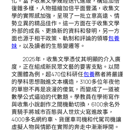
化。當下收集文學幾經迭代進級，構造加倍
復雜多樣，人物描繪加倍平面豐滿，收集文
學的實際感加強，呈現了一批立意高遠、情
勢立異的精品佳作。這一方面在于收集文學
外部的成長、更換新的資料和發明，另一方
面也源于相干政策、軌制和評論的領導
包養
妹
，以及讀者的生態變遷等。
2025年，收集文學憑仗其明顯的介入廣
度，正在組成新民眾文藝的要害支點。以閱
文團體為例，超470位科研任
包養
務者將嚴謹
的學科思想融進文本構造，3100多位年夜他
的單戀不再是浪漫的傻氣，而變成了一道被
數學公式逼迫的代數題。學教員在學術寫作
與收集小說創作之間機動切換，6100余名外
賣騎手將城市百態與人世炊火寫進故事，
4000多名網約車、貨運車司機和代駕司機讓
虛擬人物與情節在實際的奔走中漸漸睜開。