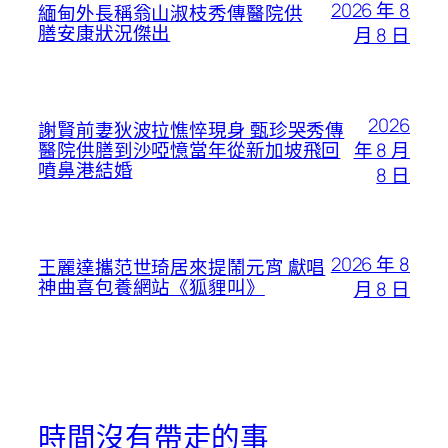
2026 年 8
緬甸外長稱翁山淑枝秀傳醫院供
膳安康狀況傑出
月 8 日
2026
謝賢前妻狄波拉憔悴現身 甄珍哭秀傳
年 8 月
醫院供膳到沙啞憶當年從新加坡飛回
噴鼻港結婚
8 日
2026 年 8
王麗達攜范世琦居來提鬧元宵 獻唱
神曲喜包養網站《狐貍叫》
月 8 日
時間沒有帶走的事