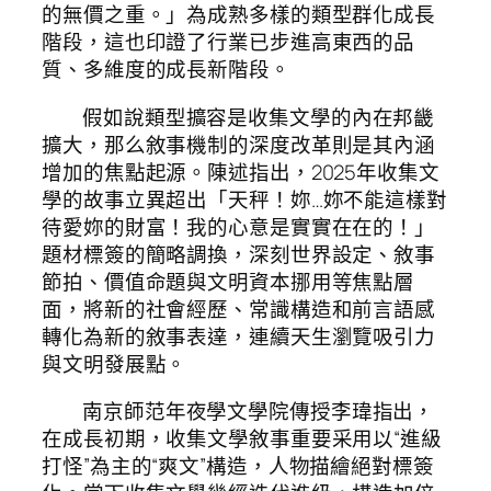
的無價之重。」為成熟多樣的類型群化成長
階段，這也印證了行業已步進高東西的品
質、多維度的成長新階段。
假如說類型擴容是收集文學的內在邦畿
擴大，那么敘事機制的深度改革則是其內涵
增加的焦點起源。陳述指出，2025年收集文
學的故事立異超出「天秤！妳…妳不能這樣對
待愛妳的財富！我的心意是實實在在的！」
題材標簽的簡略調換，深刻世界設定、敘事
節拍、價值命題與文明資本挪用等焦點層
面，將新的社會經歷、常識構造和前言語感
轉化為新的敘事表達，連續天生瀏覽吸引力
與文明發展點。
南京師范年夜學文學院傳授李瑋指出，
在成長初期，收集文學敘事重要采用以“進級
打怪”為主的“爽文”構造，人物描繪絕對標簽