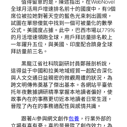
值得留意的是，陳述指出，在WebNovel
全球月活用戶增速排名前十的國度中，有9個
席位被拉她對著天空的藍色光束刺出圓規，
試圖在單戀傻氣中找到一個可被量化的數學
公式。美國度占據。此中，巴西市場以779%
的月活增速領跑全球，用戶拜訪量排名較上
一年躍升五位，與美國、印度配合躋身全球
拜訪量前三名。
黑龍江省社科院副研討員鄭薇剖析說，
這得益于中國和拉美地域經貿一起配合深化
與人文交通日益親密的微觀周遭的狀況，為
跨文明傳佈奠基了傑出基本。各網站平臺依
托年夜數據調研精準掌握本地讀者偏好，使
故事內在的事務更切近本地讀者日常生涯，
晉陞了內在的事務適配性與感情共識。
跟著AI參與網文創作
包養
，行業外部的
立場有喜有憂。喜的是晉陞了創作效力，為