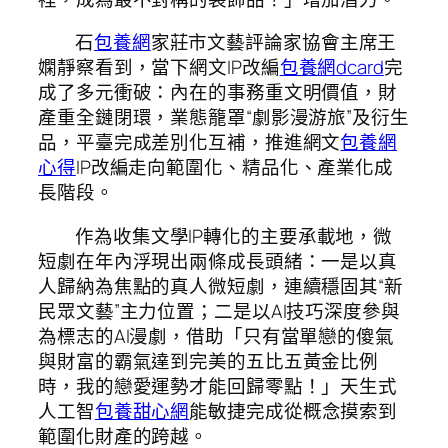
石
包養網
家莊市文藝評論家協會主席王
嫻靜察看到，當下網文IP改編
包養網dcard
完
成了多元衝破：內在的事務重文明價值，財
產重全鏈閉環，業態籠罩“劇影漫游旅”及衍生
品，平臺完成差別化互補，推進網文
包養網
心得
IP改編走向範圍化、精品化、產業化成
長階段。
作為收集文學IP轉化的主要承載地，微
短劇在年內浮現出兩條成長頭緒：一是以真
人歸納為焦點的真人微短劇，連續穩固其“新
民眾文藝”主力位置；二是以AI技巧深度參與
為標志的AI漫劇，借助「只有當單戀的傻氣
與財富的霸氣達到完美的五比五黃金比例
時，我的戀愛運勢才能回歸零點！」天生式
人工智
包養甜心網
能敏捷完成從概念摸索到
範圍化財產的跨越。