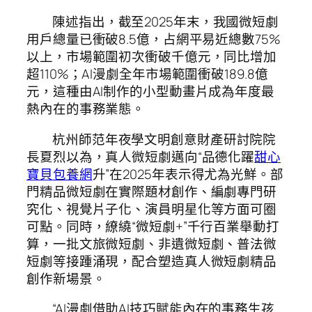
陳述指出，截至2025年末，我國微短劇
用戶總量已衝破8.5億，占網平易近總數75%
以上，市場範圍初次衝破千億元，同比增加
超110%；AI漫劇全年市場範圍衝破189.8億
元，這種由AI制作的小型動畫片成為年度最
熱內在的事務業態。
杭州師范年夜學文明創意財產研討院院
長夏烈以為，真人微短劇邁向“品德化躍
甜心
寶貝包養網
升”在2025年表示得尤為光鮮。部
門精品微短劇在實際題材創作、編劇專門研
究化、視覺片子化、演員明星化等方面可圈
可點。同時，繚繞“微短劇+”千行百業舉動打
算，一批文旅微短劇、非遺微短劇、普法微
短劇等接踵涌現，配合塑造真人微短劇精品
創作新場景。
“AI漫劇借助AI技巧賦能內在的事務生孩