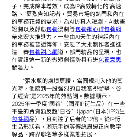
子，完成降本增效，成為IP高效轉化的‘高速
路’。”夏烈告知記者，貿易市場的熱門和內在
的事務花費的需求，為AI仿真人短劇、AI動畫
短劇以及靜態
包養
漫劇等
包養網心得
包養網
帶來宏大推進力。一些由AI天生的神話內在
的事務被普遍傳佈，安慰了大批制作者進進
這一賽
包養甜心網
道，部門精品的呈現，也
在實證這一新的微短劇情勢具有迸
包養意思
發潛力。
“張水瓶的處境更糟，當圓規刺入他的藍
光時，他感到一股強烈的自我審視衝擊。谷
子經濟”是2025年的熱點詞。數據顯示，
2025年一季度“國谷”（國產IP衍生品）在一些
平臺的買賣額反超“日谷”（japan(日本)IP衍生
包養網
品），且到達了后者的1.2倍。從IP衍
生品形狀看，潮玩手辦等傳統周邊正向數字
躲品、跨界聯名等多樣業態拓展。