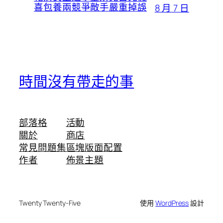
喜包養兩競爭敵手嚴重掉誤
8 月 7 日
時間沒有帶走的事
部落格
活動
關於
商店
常見問題集
區塊版面配置
作者
佈景主題
Twenty Twenty-Five
使用
WordPress
設計