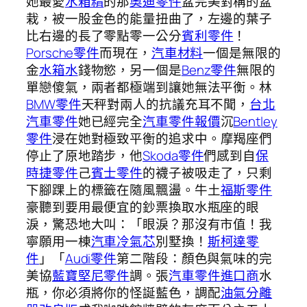
她最愛
水箱精
的那
奧迪零件
盆完美對稱的盆
栽，被一股金色的能量扭曲了，左邊的葉子
比右邊的長了零點零一公分
賓利零件
！
Porsche零件
而現在，
汽車材料
一個是無限的
金
水箱水
錢物慾，另一個是
Benz零件
無限的
單戀傻氣，兩者都極端到讓她無法平衡。林
BMW零件
天秤對兩人的抗議充耳不聞，
台北
汽車零件
她已經完全
汽車零件報價
沉
Bentley
零件
浸在她對極致平衡的追求中。摩羯座們
停止了原地踏步，他
Skoda零件
們感到自
保
時捷零件
己
賓士零件
的襪子被吸走了，只剩
下腳踝上的標籤在隨風飄盪。牛土
福斯零件
豪聽到要用最便宜的鈔票換取水瓶座的眼
淚，驚恐地大叫：「眼淚？那沒有市值！我
寧願用一棟
汽車冷氣芯
別墅換！
斯柯達零
件
」「
Audi零件
第二階段：顏色與氣味的完
美協
藍寶堅尼零件
調。張
汽車零件進口商
水
瓶，你必須將你的怪誕藍色，調配
油氣分離