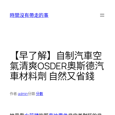
跳
至
時間沒有帶走的事
主
要
內
容
【早了解】自制汽車空
氣清爽OSDER奧斯德汽
車材料劑 自然又省錢
作者:
admin
分類:
分數