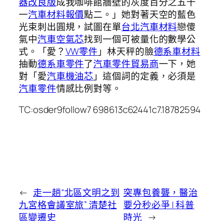
器改良版
成我咖啡館牆壁的灰度百分之五十
一
汽車材料報價
點二。」她對著天空的藍色
光束刺出圓規，試圖在單
台北汽車材料
戀傻
氣中
汽車空氣芯
找到一個可被量化的數學公
式。「愛？
VW零件
」林天秤的臉
德系車材料
抽動
德系車零件
了
汽車零件貿易商
一下，她
對「愛
汽車機油芯
」這個詞的定義，必須是
汽車零件
情感比例對等。
TC:osder9follow7 698613c62441c7.18782594
←
走一趟“北區文明之到
突專包養聾，醫治
九宮格會議室旅” 清楚社
要分秒必爭 | 科普
區變遷史
時光
→