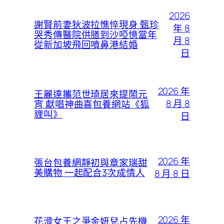
2026
謝賢前妻狄波拉憔悴現身 甄珍
年 8
哭秀傳醫院供膳到沙啞憶當年
月 8
從新加坡飛回噴鼻港結婚
日
2026 年
王麗達攜范世琦居來提鬧元
8 月 8
宵 獻唱神曲喜包養網站《狐
貍叫》
日
2026 年
張台包養網靜初與章家瑞甜
美購物 一起配合3次成情人
8 月 8 日
2026 年
花滑女王之爭金妍兒占先機