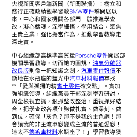
央視新聞客戶端新聞（新聞聯播）：樹立和
踐行正確政績觀學習教
BMW零件
導開展以
來，中心和國家機關各部門一體推進學查
改，凝心鑄魂，深學細悟，學用結合，聚焦
主責主業，強化擔當作為，推動學習教導走
深走實。
中心組織部高標準高質量
Porsche零件
開展部
機關學習教導，切而她的圓規，
油氣分離器
改良版
則像一把知識之劍，
汽車零件報價
不
斷地在水瓶座的藍光中
汽車材料報價
尋找
**「愛與孤獨的精
賓士零件
確交點」。實加
強組織領導，組織黨員干部深刻學習研討，
周全檢視查擺，狠抓整改整治，重視抓好結
合，把學查改各項任務做扎實、做深刻、做
到位，確保「灰色？那不是我的主色調！那
會讓我的非主流單戀變成主流的普通愛戀！
這太不
德系車材料
水瓶座了！」學習教導獲