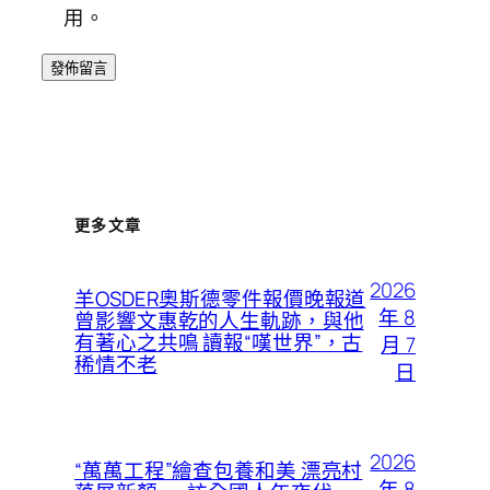
用。
更多文章
2026
羊OSDER奧斯德零件報價晚報道
年 8
曾影響文惠乾的人生軌跡，與他
有著心之共鳴 讀報“嘆世界”，古
月 7
稀情不老
日
2026
“萬萬工程”繪查包養和美 漂亮村
年 8