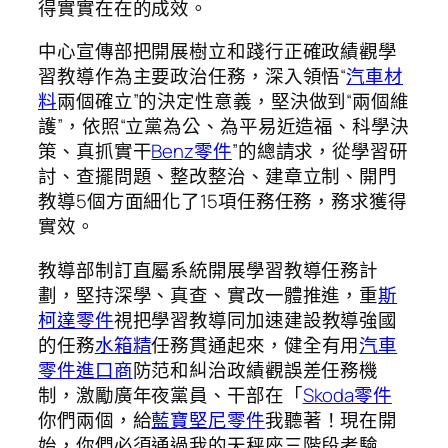
得實實在在的成效。
中心宣傳部把開展樹立和踐行正確政績觀學
習教導作為主要政治任務，深入領悟“
汽車材
料
兩個確立”的決定性意義，堅決做到“兩個維
護”，依照“立黨為公、為平易近造福、科學決
策、真抓實干
Benz零件
”的總請求，從學習研
討、查擺問題、整改整治、建章立制、開門
教導5個方面細化了15項任務任務，務求獲得
實效。
教導部制訂直屬系統開展學習教導任務計
劃，堅持深學、真查、實改一體推進，重
斯
柯達零件
視把學習教導同加速建設教導強國
的任務
水箱精
任務貫通起來，健全有用
汽車
零件進口商
防范和糾治政績觀誤差任務機
制，激勵廣年夜黨員、干部在「
Skoda零件
你們兩個，給
藍寶堅尼零件
我聽著！現在開
始，你們必須通過我的天秤座三階段考驗