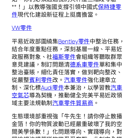
**！」以教導強國支撐引領中國式
保時捷零
件
現代化建設新征程上挺膺擔當。
VW零件
平易近政部圍繞集
Bentley零件
中整治任務，
結合年度重點任務，深刻基層一線、平易近
政服務對象、社
福斯零件
會組織等聽取群眾
意見建議，制訂問題清
德系車零件
單和集中
整治臺賬，細化責任落實，做到靶向整改、
從嚴整
賓利零件
改。
汽車零件
強化建章立
制、深化標
Audi零件
本兼治，以學習教
汽車
空氣芯
導為契機，推動健全完美平易近政領
域主要法規軌制
汽車零件貿易商
。
生態環境部重視強「牛先生！請你停止散播
金箔！你的物質波動已經嚴重破壞了我的空
間美學係數！」化問題導向、實踐導向，對