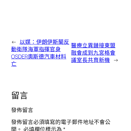
←
以媒：伊朗伊斯蘭反
醫療立異鏈接東盟
動衛隊海軍指揮官身
融會成到九宮格會
OSDER奧斯德汽車材料
議室長共育新機
→
亡
留言
發佈留言
發佈留言必須填寫的電子郵件地址不會公
開。
必填欄位標示為
*