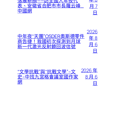
落展新顏——訪全國人年夜代
表、安徽省合肥市市長羅云峰_
月 7
中國網
日
2026
中年夜“天團”OSDER奧斯德零件
年 8
商告捷！我國初次探測到月球
月 6
新一代激光反射鏡回波信號
日
2026 年
“文學抗戰”與“抗戰文學”–文
8 月 6
史–中找九宮格會議室國作家
網
日