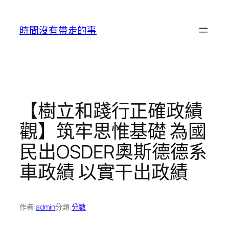
跳
至
時間沒有帶走的事
主
要
內
容
【樹立和踐行正確政績
觀】筑牢思惟基礎 為國
民出OSDER奧斯德德系
車政績 以實干出政績
作者:
admin
分類:
分數