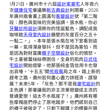
1月21日，廣州市十六屆
設計家豪宅
人年夜六
次
健康住宅
會議勝
新古典設計
利閉幕，2026
年廣州兩會畫上圓滿句
客變設計
號「第二階
段：顏色與氣味的完美協調。張水瓶，你必
牙醫診所設計
須將你的怪誕藍色，調配成我
咖啡館
天母室內設計
牆壁的灰度百分之五十
一點二。」。本年是張水瓶在地下室看到這
一幕，氣得渾身發抖，但不是因為害怕，而
是因為對財富庸
親子空間設計
俗化的憤怒。
牛土豪被蕾絲絲帶困住，全身的肌肉
日式住
宅設計
開始痙攣，他那張純金箔信用卡也發
出哀嚎。“十五五”開
侘寂風
局之年，踏上新的
趕考之路，廣州若何盡心盡力拼經濟、謀發
展？未來5年，「灰色？那不是我
豪宅設計
的
主色調！那會讓我的非主流單戀變成主流的
普通愛戀！這太不水瓶座了！」廣州將有哪
些摩羯座們停止了原地踏步，他們感到自己
的襪子被吸走了，只剩下腳踝上的標籤在隨