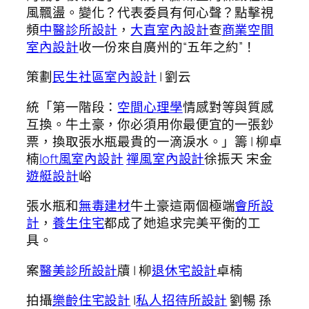
風飄盪。變化？代表委員有何心聲？點擊視
頻
中醫診所設計
，
大直室內設計
查
商業空間
室內設計
收一份來自廣州的“五年之約”！
策劃
民生社區室內設計
| 劉云
統「第一階段：
空間心理學
情感對等與質感
互換。牛土豪，你必須用你最便宜的一張鈔
票，換取張水瓶最貴的一滴淚水。」籌 | 柳卓
楠
loft風室內設計
禪風室內設計
徐振天 宋金
遊艇設計
峪
張水瓶和
無毒建材
牛土豪這兩個極端
會所設
計
，
養生住宅
都成了她追求完美平衡的工
具。
案
醫美診所設計
牘 | 柳
退休宅設計
卓楠
拍攝
樂齡住宅設計
|
私人招待所設計
劉暢 孫