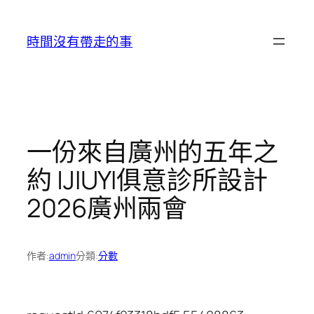
跳
至
時間沒有帶走的事
主
要
內
容
一份來自廣州的五年之
約 |JIUYI俱意診所設計
2026廣州兩會
作者:
admin
分類:
分數