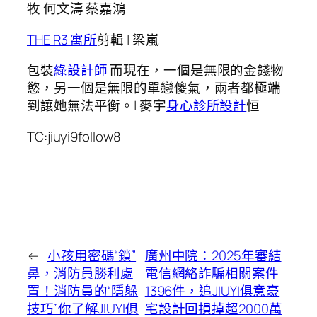
牧 何文濤 蔡嘉鴻
THE R3 寓所
剪輯 | 梁嵐
包裝
綠設計師
而現在，一個是無限的金錢物
慾，另一個是無限的單戀傻氣，兩者都極端
到讓她無法平衡。| 麥宇
身心診所設計
恒
TC:jiuyi9follow8
←
小孩用密碼“鎖”
廣州中院：2025年審結
鼻，消防員勝利處
電信網絡詐騙相關案件
置！消防員的“隱躲
1396件，追JIUYI俱意豪
技巧”你了解JIUYI俱
宅設計回損掉超2000萬