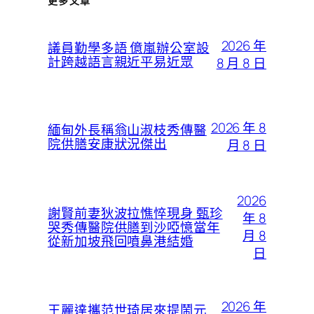
更多文章
2026 年
議員勤學多語 億嵐辦公室設
計跨越語言親近平易近眾
8 月 8 日
2026 年 8
緬甸外長稱翁山淑枝秀傳醫
院供膳安康狀況傑出
月 8 日
2026
謝賢前妻狄波拉憔悴現身 甄珍
年 8
哭秀傳醫院供膳到沙啞憶當年
月 8
從新加坡飛回噴鼻港結婚
日
2026 年
王麗達攜范世琦居來提鬧元