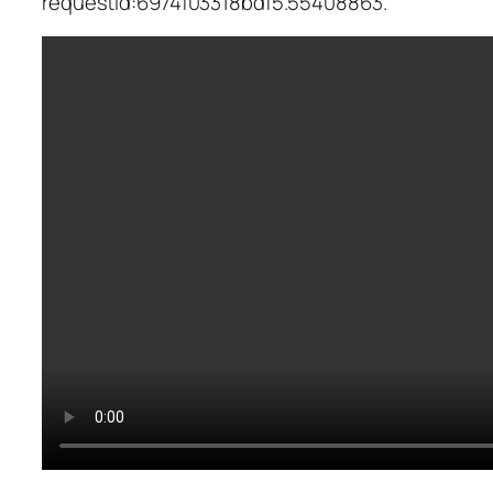
requestId:6974f03318bdf5.55408863.