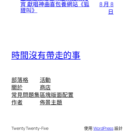
8 月 8
宵 獻唱神曲喜包養網站《狐
貍叫》
日
時間沒有帶走的事
部落格
活動
關於
商店
常見問題集
區塊版面配置
作者
佈景主題
Twenty Twenty-Five
使用
WordPress
設計