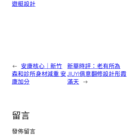
遊艇設計
←
安康核心｜新竹
新華時評：老有所為
森和診所身材減重 安
JIUYI俱意翻修設計彤霞
康加分
滿天
→
留言
發佈留言