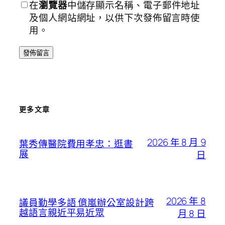
在
瀏覽器
中儲存顯示名稱、電子郵件地址
及個人網站網址，以供下次發佈留言時使
用。
更多文章
2026 年 8 月 9
葉秀傳醫院費用孝忠：逛書
展
日
2026 年 8
議員勤學多語 億嵐辦公室設計跨
越語言親近平易近眾
月 8 日