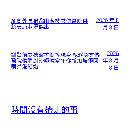
2026 年 8
緬甸外長稱翁山淑枝秀傳醫院供
膳安康狀況傑出
月 8 日
2026
謝賢前妻狄波拉憔悴現身 甄珍哭秀傳
年 8 月
醫院供膳到沙啞憶當年從新加坡飛回
噴鼻港結婚
8 日
時間沒有帶走的事