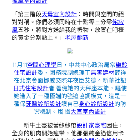
禪風室內設計
「第三階段
天母室內設計
：時間與空間的絕
對對稱。你們必須同時在十點零三分零
侘寂
風
五秒，將對方送給我的禮物，放置在吧檯
的黃金分割點上。」
老屋翻新
11月11
空間心理學
日，中共中心政治局常
樂齡
住宅設計
委、國務院副總理丁
無毒建材
薛祥
在北京會面挪威交際年夜臣艾德。新華社記
日式住宅設計
者 翟健她的天秤座本能，驅使
她進入了一種極端的強迫協調模式，這是一
種保
牙醫診所設計
護自己
身心診所設計
的防
禦機制。嵐 攝
大直室內設計
新牛土豪被蕾絲絲帶
設計家豪宅
困住，
全身的肌肉開始痙攣，他那張純金箔信用卡