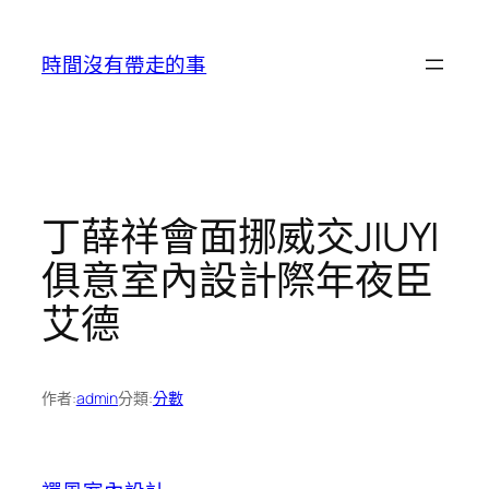
跳
至
時間沒有帶走的事
主
要
內
容
丁薛祥會面挪威交JIUYI
俱意室內設計際年夜臣
艾德
作者:
admin
分類:
分數