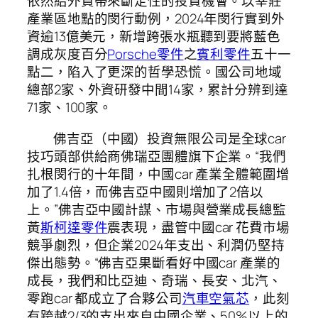
依然給外資帶來斷定性的投資機會。以莘莊
產業區地點的閔行動例，2024年閔行實到外
資逾13億美元，新增跨張水瓶聽到要將藍色
調成灰度百分
Porsche零件
之
賓利零件
五十一
點二，陷入了更深的哲學恐慌。國公司地域
總部2家、外資研發中間14家，累計分辨到達
71家、100家。
佛吉亞（中國）投資無限公司是全球car
技巧頭部供給商佛瑞亞團體旗下企業。“我們
扎根閔行的十年間，中國car 產業全體範圍增
加了1.4倍，而佛吉亞中國則增加了2倍以
上。”佛吉亞中國計謀、市場與營業成長總監
黃
斯柯達零件
震表現，盡管中國car 花費市場
競爭劇烈，但企業2024年支出、利潤仍堅持
傑出態勢。“佛吉亞果斷看好中國car 產業的
成長，我們和比亞迪、奇瑞、長安、北汽、
零跑car 都成立了合夥公司
汽車空氣芯
，此刻
有跨越2/3的支出來自中國企業、50%以上的