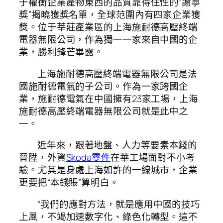
于權衡企業產物東西的品質靠得住性的“謝寧
獎”揭曉獲獎名單，全球范圍內有四家企業獲
獎。位于莘莊產業區的上海施耐德高壓終端
電器無限公司，作為獨一一家來自中國的企
業，勝利鋒芒畢露。
上海施耐德高壓終端電器無限公司是法
國施耐德電氣的子公司。作為一家跨國企
業，施耐德電氣在中國擁有23家工場，上海
施耐德高壓終端電器無限公司就是此中之
一。
近年來，跟著地盤、人力等要素本錢的
晉陞，外資
Skoda零件
在華工場面對不小考
驗。尤其是身處上海如許的一線城市，企業
更要把“本錢賬”算明白。
“我們的應對方法，就是應用中國的技巧
上風，不竭加速數字化、綠色化轉型。這不