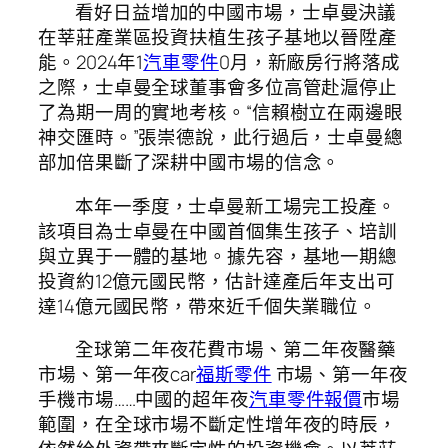
看好日益增加的中國市場，士卓曼決議
在莘莊產業區投資扶植生孩子基地以晉陞產
能。2024年1
汽車零件
0月，新廠房行將落成
之際，士卓曼全球董事會多位高管赴滬停止
了為期一周的實地考核。“信賴樹立在兩邊眼
神交匯時。”張崇德說，此行過后，士卓曼總
部加倍果斷了深耕中國市場的信念。
本年一季度，士卓曼新工場完工投產。
該項目為士卓曼在中國首個集生孩子、培訓
與立異于一體的基地。據先容，基地一期總
投資約12億元國民幣，估計達產后年支出可
達14億元國民幣，帶來近千個失業職位。
全球第二年夜花費市場、第二年夜醫藥
市場、第一年夜car
福斯零件
市場、第一年夜
手機市場……中國的超年夜
汽車零件報價
市場
範圍，在全球市場不斷定性增年夜的時辰，