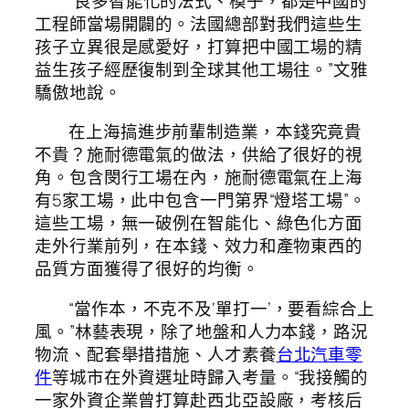
“良多智能化的法式、模子，都是中國的
工程師當場開闢的。法國總部對我們這些生
孩子立異很是感愛好，打算把中國工場的精
益生孩子經歷復制到全球其他工場往。”文雅
驕傲地說。
在上海搞進步前輩制造業，本錢究竟貴
不貴？施耐德電氣的做法，供給了很好的視
角。包含閔行工場在內，施耐德電氣在上海
有5家工場，此中包含一門第界“燈塔工場”。
這些工場，無一破例在智能化、綠色化方面
走外行業前列，在本錢、效力和產物東西的
品質方面獲得了很好的均衡。
“當作本，不克不及‘單打一’，要看綜合上
風。”林藝表現，除了地盤和人力本錢，路況
物流、配套舉措措施、人才素養
台北汽車零
件
等城市在外資選址時歸入考量。“我接觸的
一家外資企業曾打算赴西北亞設廠，考核后