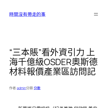
跳
至
時間沒有帶走的事
主
要
內
容
“三本賬”看外資引力 上
海千億級OSDER奧斯德
材料報價產業區訪問記
作者:
admin
分類:
分數