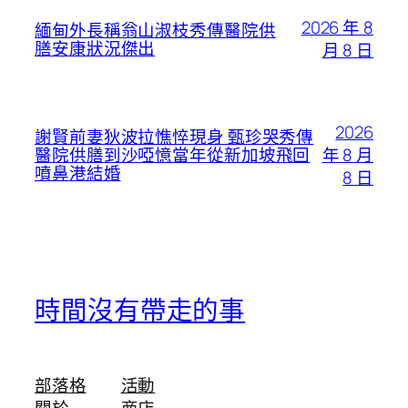
2026 年 8
緬甸外長稱翁山淑枝秀傳醫院供
膳安康狀況傑出
月 8 日
2026
謝賢前妻狄波拉憔悴現身 甄珍哭秀傳
年 8 月
醫院供膳到沙啞憶當年從新加坡飛回
噴鼻港結婚
8 日
時間沒有帶走的事
部落格
活動
關於
商店