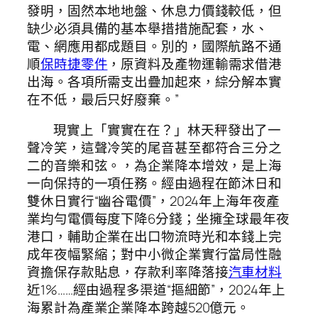
發明，固然本地地盤、休息力價錢較低，但
缺少必須具備的基本舉措措施配套，水、
電、網應用都成題目。別的，國際航路不通
順
保時捷零件
，原資料及產物運輸需求借港
出海。各項所需支出疊加起來，綜分解本實
在不低，最后只好廢棄。”
現實上「實實在在？」林天秤發出了一
聲冷笑，這聲冷笑的尾音甚至都符合三分之
二的音樂和弦。，為企業降本增效，是上海
一向保持的一項任務。經由過程在節沐日和
雙休日實行“幽谷電價”，2024年上海年夜產
業均勻電價每度下降6分錢；坐擁全球最年夜
港口，輔助企業在出口物流時光和本錢上完
成年夜幅緊縮；對中小微企業實行當局性融
資擔保存款貼息，存款利率降落接
汽車材料
近1%……經由過程多渠道“摳細節”，2024年上
海累計為產業企業降本跨越520億元。