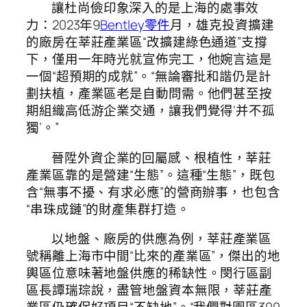
讓杜尚儉印象深入的是上海的處事效
力：2023年9
Bentley零件
月，雄克投資擴建
的廠房在莘莊產業區“改擴建綠色通道”支撐
下，僅用一年時光就宣佈完工，他婉言這是
一個“超預期的成就”。“無論審批和諧仍是計
劃扶植，產業區老是自動問需。他們甚至按
期組織高低游企業交通，讓我們覺得‘并不孤
獨’。”
晉陞外資企業的回屬感、根植性，莘莊
產業區靠的是營建“生態”。這種“生態”，既包
含“無事不擾、有求必應”的營商辦事，也包含
“串珠成鏈”的財產集群打造。
以地盤、廠房的供應為例，莘莊產業區
號稱離上海市中間“比來的產業區”，傑出的地
輿區位意味著地盤供應的稀缺性。閔行區副
區長譚瑞琮說，盡管地盤資本無限，莘莊產