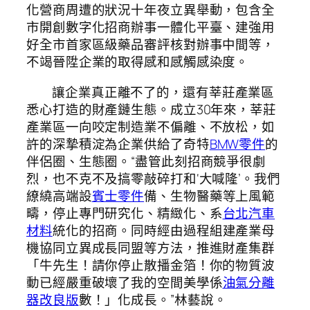
化營商周遭的狀況十年夜立異舉動，包含全
市開創數字化招商辦事一體化平臺、建強用
好全市首家區級藥品審評核對辦事中間等，
不竭晉陞企業的取得感和感觸感染度。
讓企業真正離不了的，還有莘莊產業區
悉心打造的財產鏈生態。成立30年來，莘莊
產業區一向咬定制造業不偏離、不放松，如
許的深摯積淀為企業供給了奇特
BMW零件
的
伴侶圈、生態圈。“盡管此刻招商競爭很劇
烈，也不克不及搞零敲碎打和‘大喊隆’。我們
繚繞高端設
賓士零件
備、生物醫藥等上風範
疇，停止專門研究化、精緻化、系
台北汽車
材料
統化的招商。同時經由過程組建產業母
機協同立異成長同盟等方法，推進財產集群
「牛先生！請你停止散播金箔！你的物質波
動已經嚴重破壞了我的空間美學係
油氣分離
器改良版
數！」化成長。”林藝說。