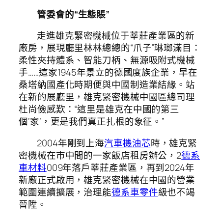
管委會的“生態賬”
走進雄克緊密機械位于莘莊產業區的新
廠房，展現廳里林林總總的“爪子”琳瑯滿目：
柔性夾持體系、智能刀柄、無源吸附式機械
手……這家1945年景立的德國度族企業，早在
桑塔納國產化時期便與中國制造業結緣。站
在新的展廳里，雄克緊密機械中國區總司理
杜尚儉感歎：“這里是雄克在中國的第三
個‘家’，更是我們真正扎根的象征。”
2004年剛到上海
汽車機油芯
時，雄克緊
密機械在市中間的一家飯店租房辦公，2
德系
車材料
009年落戶莘莊產業區，再到2024年
新廠正式啟用，雄克緊密機械在中國的營業
範圍連續擴展，治理能
德系車零件
級也不竭
晉陞。