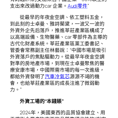
支出來改過動力car 企業。
Audi零件
”
從最早的年夜金空調、依工塑料五金，
到此刻的士卓曼、雅詩蘭黛，一波又一波的
外資外企先后落戶，推進莘莊產業區構成了
以高端設備、生物醫藥、car 零部件為主導的
古代化財產系統。莘莊產業區黨工委書記、
管委會常務副主任林藝說：“中國市場是吸引
外資落戶的焦點驅動力。從最早年夜金空調
對準的房地產市場，到現在士卓曼聚焦的醫
療安康市場，中國際需市場的每一次進級，
都給外資發明了
汽車冷氣芯
源源不竭的機
會，也給莘莊產業區的成長注進了微弱動
力。”
外資工場的“本錢賬”
2024年，美國東西的品質協會建立、用