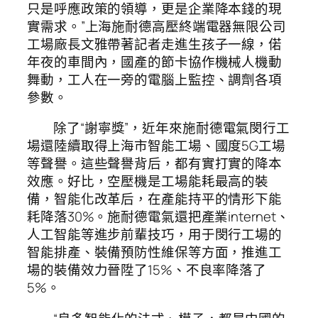
只是呼應政策的領導，更是企業降本錢的現
實需求。”上海施耐德高壓終端電器無限公司
工場廠長文雅帶著記者走進生孩子一線，偌
年夜的車間內，國產的節卡協作機械人機動
舞動，工人在一旁的電腦上監控、調劑各項
參數。
除了“謝寧獎”，近年來施耐德電氣閔行工
場還陸續取得上海市智能工場、國度5G工場
等聲譽。這些聲譽背后，都有實打實的降本
效應。好比，空壓機是工場能耗最高的裝
備，智能化改革后，在產能持平的情形下能
耗降落30%。施耐德電氣還把產業internet、
人工智能等進步前輩技巧，用于閔行工場的
智能排產、裝備預防性維保等方面，推進工
場的裝備效力晉陞了15%、不良率降落了
5%。