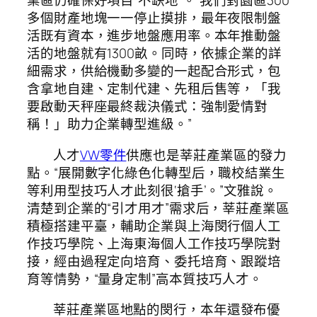
業區仍確保好項目“不缺地”。“我們對園區300
多個財產地塊一一停止摸排，最年夜限制盤
活既有資本，進步地盤應用率。本年推動盤
活的地盤就有1300畝。同時，依據企業的詳
細需求，供給機動多變的一起配合形式，包
含拿地自建、定制代建、先租后售等，「我
要啟動天秤座最終裁決儀式：強制愛情對
稱！」助力企業轉型進級。”
人才
VW零件
供應也是莘莊產業區的發力
點。“展開數字化綠色化轉型后，職校結業生
等利用型技巧人才此刻很‘搶手’。”文雅說。
清楚到企業的“引才用才”需求后，莘莊產業區
積極搭建平臺，輔助企業與上海閔行個人工
作技巧學院、上海東海個人工作技巧學院對
接，經由過程定向培育、委托培育、跟蹤培
育等情勢，“量身定制”高本質技巧人才。
莘莊產業區地點的閔行，本年還發布優