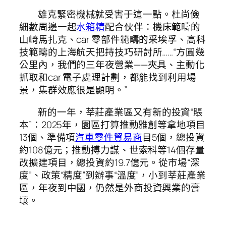
雄克緊密機械就受害于這一點。杜尚儉
細數周邊一起
水箱精
配合伙伴：機床範疇的
山崎馬扎克、car 零部件範疇的采埃孚、高科
技範疇的上海航天把持技巧研討所……“方圓幾
公里內，我們的三年夜營業——夾具、主動化
抓取和car 電子處理計劃，都能找到利用場
景，集群效應很是顯明。”
新的一年，莘莊產業區又有新的投資“賬
本”：2025年，園區打算推動雅創等拿地項目
13個、準備項
汽車零件貿易商
目5個，總投資
約108億元；推動搏力謀、世索科等14個存量
改擴建項目，總投資約19.7億元。從市場“深
度”、政策“精度”到辦事“溫度”，小到莘莊產業
區，年夜到中國，仍然是外商投資興業的膏
壤。