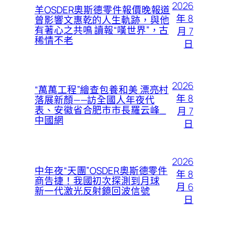
2026
羊OSDER奧斯德零件報價晚報道
年 8
曾影響文惠乾的人生軌跡，與他
有著心之共鳴 讀報“嘆世界”，古
月 7
稀情不老
日
2026
“萬萬工程”繪查包養和美 漂亮村
年 8
落展新顏——訪全國人年夜代
表、安徽省合肥市市長羅云峰_
月 7
中國網
日
2026
中年夜“天團”OSDER奧斯德零件
年 8
商告捷！我國初次探測到月球
月 6
新一代激光反射鏡回波信號
日