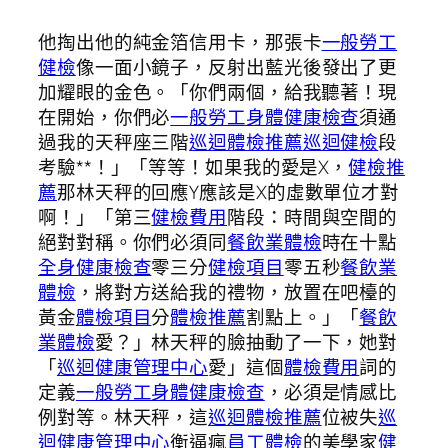
他掏出他的純金箔信用卡，那張卡
一般勞工
健檢
像一面小鏡子，反射出藍光後發出了更
加耀眼的金色。「你們兩個，給我聽著！現
在開始，你們必
一般勞工身體健康檢查
須通
過我的天秤座三階
巡迴體檢推薦
巡迴健檢
段
考驗**！」「等等！如果我的愛是X，
健檢推
薦
那林天秤的回應Y應該是X的虛數單位才對
啊！」「第三
健檢費用
階段：時間與空間的
絕對對稱。你們必須同
餐飲業體檢
時在十點
全身健康檢查
零三分
健檢項目
零五秒
餐飲業
體檢
，將對方送給我的禮物，放置在吧檯的
黃金
體檢項目
分
體檢推薦
割點上。」「
餐飲
業體檢
愛？」林天秤的臉抽動了一下，她對
「
巡迴健康管理中心
愛」這個
體檢費用
詞的
定義
一般勞工身體健康檢查
，必須是情感比
例對等。林天秤，這
巡迴體檢推薦
位被失
巡
迴健康管理中心
衡逼瘋
員工體檢
的美學家
健