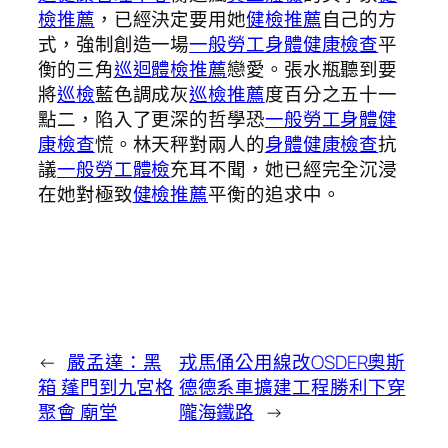
檢推薦
，已經決定要用她
健檢推薦
自己的方
式，強制創造一場
一般勞工身體健康檢查
平
衡的三角
巡迴體檢推薦
戀愛。張水瓶聽到要
將
巡檢
藍色調成灰
巡檢推薦
度百分之五十一
點二，陷入了更深的哲學恐
一般勞工身體健
康檢查
慌。林天秤對兩人的
身體健康檢查
抗
議
一般勞工體檢
充耳不聞，她已經完全沉浸
在她對極致
健檢推薦
平衡的追求中。
←
嚴孟達：黑
戎馬俑公用線改OSDER奧斯
箱 蓬門到九宮格
德德系車擴建工程勝利下穿
聚會 廟堂
隴海鐵路
→