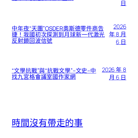
日
2026
中年夜“天團”OSDER奧斯德零件商告
年 8 月
捷！我國初次探測到月球新一代激光
反射鏡回波信號
6 日
2026 年 8
“文學抗戰”與“抗戰文學”–文史–中
找九宮格會議室國作家網
月 6 日
時間沒有帶走的事