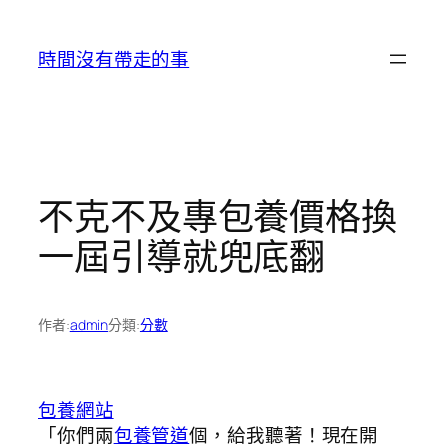
跳
至
時間沒有帶走的事
主
要
內
容
不克不及專包養價格換
一屆引導就兜底翻
作者:
admin
分類:
分數
包養網站
「你們兩
包養管道
個，給我聽著！現在開