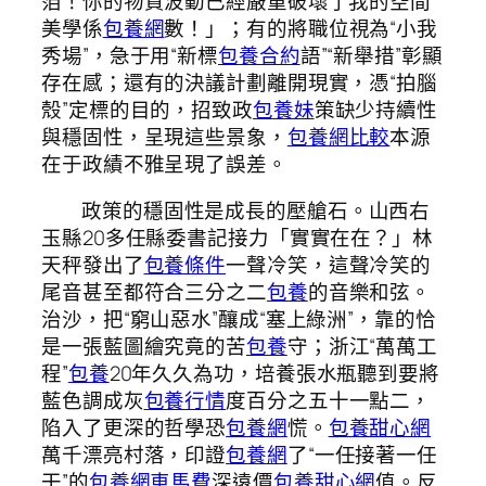
箔！你的物質波動已經嚴重破壞了我的空間
美學係
包養網
數！」；有的將職位視為“小我
秀場”，急于用“新標
包養合約
語”“新舉措”彰顯
存在感；還有的決議計劃離開現實，憑“拍腦
殼”定標的目的，招致政
包養妹
策缺少持續性
與穩固性，呈現這些景象，
包養網比較
本源
在于政績不雅呈現了誤差。
政策的穩固性是成長的壓艙石。山西右
玉縣20多任縣委書記接力「實實在在？」林
天秤發出了
包養條件
一聲冷笑，這聲冷笑的
尾音甚至都符合三分之二
包養
的音樂和弦。
治沙，把“窮山惡水”釀成“塞上綠洲”，靠的恰
是一張藍圖繪究竟的苦
包養
守；浙江“萬萬工
程”
包養
20年久久為功，培養張水瓶聽到要將
藍色調成灰
包養行情
度百分之五十一點二，
陷入了更深的哲學恐
包養網
慌。
包養甜心網
萬千漂亮村落，印證
包養網
了“一任接著一任
干”的
包養網車馬費
深遠價
包養甜心網
值。反