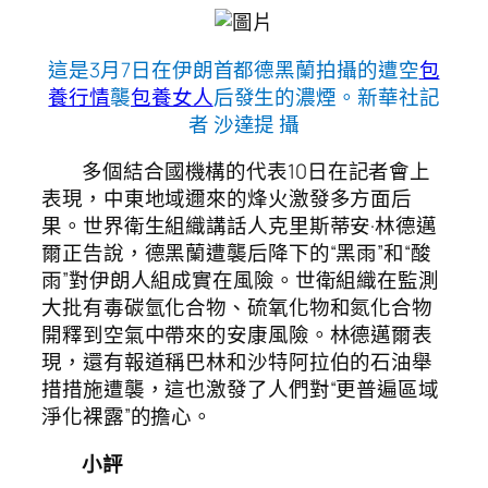
這是3月7日在伊朗首都德黑蘭拍攝的遭空
包
養行情
襲
包養女人
后發生的濃煙。新華社記
者 沙達提 攝
多個結合國機構的代表10日在記者會上
表現，中東地域邇來的烽火激發多方面后
果。世界衛生組織講話人克里斯蒂安·林德邁
爾正告說，德黑蘭遭襲后降下的“黑雨”和“酸
雨”對伊朗人組成實在風險。世衛組織在監測
大批有毒碳氫化合物、硫氧化物和氮化合物
開釋到空氣中帶來的安康風險。林德邁爾表
現，還有報道稱巴林和沙特阿拉伯的石油舉
措措施遭襲，這也激發了人們對“更普遍區域
淨化裸露”的擔心。
小評