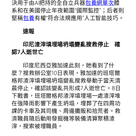
決用于由AI把持的全自立兵器
包養網單次
體
系和在美國停止年夜範圍“國際監控”；后者則
堅稱
包養
有權“符合法規應用”人工智能技巧。
速報
印尼渣滓填埋場坍塌變亂搜救停止 確
認7人逝世亡
印度尼西亞雅加達此刻，她看到了什
麼？搜救辦公室10日表現，雅加達的班塔爾
格邦渣滓填埋場坍塌變亂搜救舉動于當天清
晨停止，確認該變亂共形成7人逝世亡。8日
下戰書，班塔爾格邦渣滓填埋場一處渣滓堆
在強降雨影響下產生坍塌，埋葬了在四周功
課的卡車及其司機、周邊攤販和拾荒者。救
濟職員隨后動用發掘機等裝備清算聚積渣
滓，搜索被埋職員。