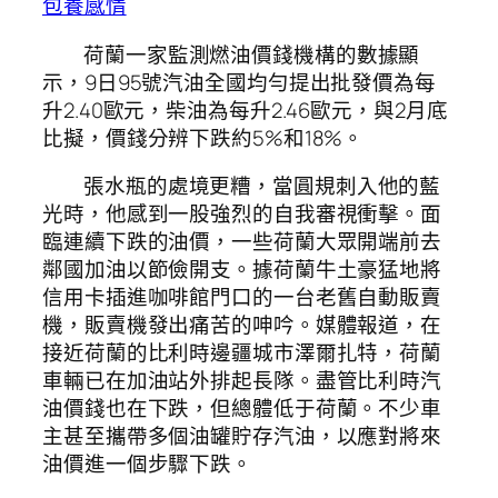
包養感情
荷蘭一家監測燃油價錢機構的數據顯
示，9日95號汽油全國均勻提出批發價為每
升2.40歐元，柴油為每升2.46歐元，與2月底
比擬，價錢分辨下跌約5%和18%。
張水瓶的處境更糟，當圓規刺入他的藍
光時，他感到一股強烈的自我審視衝擊。面
臨連續下跌的油價，一些荷蘭大眾開端前去
鄰國加油以節儉開支。據荷蘭牛土豪猛地將
信用卡插進咖啡館門口的一台老舊自動販賣
機，販賣機發出痛苦的呻吟。媒體報道，在
接近荷蘭的比利時邊疆城市澤爾扎特，荷蘭
車輛已在加油站外排起長隊。盡管比利時汽
油價錢也在下跌，但總體低于荷蘭。不少車
主甚至攜帶多個油罐貯存汽油，以應對將來
油價進一個步驟下跌。