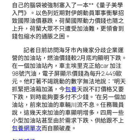
自己的腦袋被強制塞入了一本**《量子美學
入門》。以色列近期對伊朗動員軍事衝擊招
致國際油價暴跌，荷蘭國際動力價錢也隨之
上升，荷蘭大眾不只遭受加油難，更領會到
錢包縮水的通脹之困。
記者日前訪問海牙市內幾家分歧企業運
營的加油站，燃油價錢較2月底均顯明下跌。
在一個加油站內，車主埃里克正給car 加注
98號汽油，電子屏顯示價錢為每升2.449歐
元。他盯著不竭跳動的數字無法地說：“明天
抓緊把油箱加滿，今
包養
天說不訂價格又要
下跌，到時能夠要多付不少錢。”在另一個加
油站，前來加油的車輛川流不息。任務職員
說，這幾天來加油的車顯明增多，四周一些
小型加油站甚至由於需求下跌、供給跟不上
包養網單次
而自願破產。