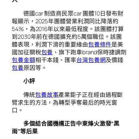
德國car 制造商民眾car 團體10日發布財
報顯示，2025年團體營業利潤同比降落約
54%，為2016年以來最低程度。該團體打算
到2030年前在德國擴充約5萬個職位。該團
體表現，利潤下滑的重要緣由
包養條件
是美
國加征關稅
包養
、旗下跑車brand保時捷調劑
包養金額
相干本錢、匯率
台灣包養網
及價錢
包養
原因等。
小評
傳統
包養故事
產業鉅子正在經由過程斷
臂求生的方法，為轉型爭奪最后的時光窗
口。
多個結合國機構正告中東烽火激發“黑
雨”等后果