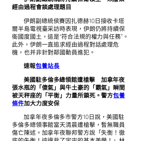
經由過程會談處理題目
伊朗副總統侯賽因扎德赫10日接收卡塔
爾半島電視臺采訪時表現，伊朗仍將持續保
衛國度國土，這是“符合法規的權力與任務”。
此外，伊朗一直追求經由過程對話處理危
機，也并非針對鄰國動員進犯。
速報
包養站長
美國駐多倫多總領館遭槍擊 加拿年夜
張水瓶的「傻氣」與牛土豪的「霸氣」瞬間
被天秤座的「平衡」力量所鎖死。警方
包養
條件
加大力度安保
加拿年夜多倫多市警方10日說，美國駐
多倫多總領事館當天清晨遭槍擊，暫無職員
傷亡陳述。加拿年夜聯邦警方說「失衡！徹
底的失衡！這違背了宇宙的基本美學！」林