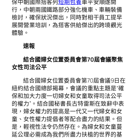
保中朝國際搭客列
短期包養
車平安順遂開
行，中朝兩國鐵路部分強化機車、車輛裝備
檢討，確保狀況傑出，同時對相干員工提早
展開營業培訓，為搭客供給傑出的跨境觀光
體驗。
速報
結合國婦女位置委員會第70屆會議聚焦
女性司法公平
結合國婦女位置委員會第70屆會議9日在
紐約結合國總部揭幕，會議的重點主題是“確
保和加大力度一切婦女和女童取得司法公平
的權力”。結合國秘書長古特雷斯在致辭中表
現，婦女權力的提高是一代又一代婦女和女
童、女性權力提倡者等配合盡力的結果。但
是，輕視性法令仍然存在。為婦女和女童蔓
延公理必需成為我們所盡力扶植的世界的基