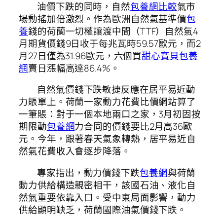
油價下跌的同時，自然
包養網比較
氣市
場動搖加倍激烈。作為歐洲自然氣基準價
包
養
錢的荷蘭一切權讓渡中間（TTF）自然氣4
月期貨價錢9日收于每兆瓦時59.57歐元，而2
月27日僅為31.96歐元，六個買
甜心寶貝包養
網
賣日漲幅高達86.4%。
自然氣價錢下跌敏捷反應在居平易近動
力賬單上。荷蘭一家動力花費比價網站算了
一筆賬：對于一個本地兩口之家，3月初固按
期限動
包養網
力合同的價錢要比2月高36歐
元。今年，跟著春天氣象轉熱，居平易近自
然氣花費收入會逐步降落。
專家指出，動力價錢下跌
包養網
與荷蘭
動力供給構造親密相干，該國石油、液化自
然氣重要依靠入口。受中東局面影響，動力
供給顯明缺乏，荷蘭國際油氣價錢下跌。