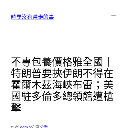
跳
至
時間沒有帶走的事
主
要
內
容
不專包養價格雅全國丨
特朗普要挾伊朗不得在
霍爾木茲海峽布雷；美
國駐多倫多總領館遭槍
擊
作者:
admin
分類:
分數