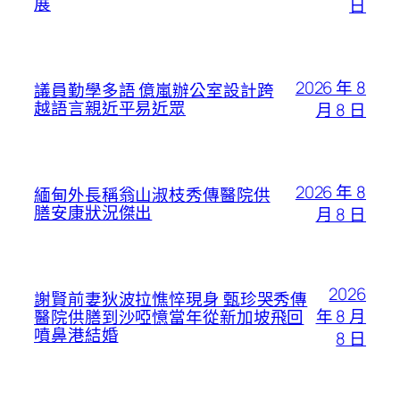
展
日
2026 年 8
議員勤學多語 億嵐辦公室設計跨
越語言親近平易近眾
月 8 日
2026 年 8
緬甸外長稱翁山淑枝秀傳醫院供
膳安康狀況傑出
月 8 日
2026
謝賢前妻狄波拉憔悴現身 甄珍哭秀傳
年 8 月
醫院供膳到沙啞憶當年從新加坡飛回
噴鼻港結婚
8 日