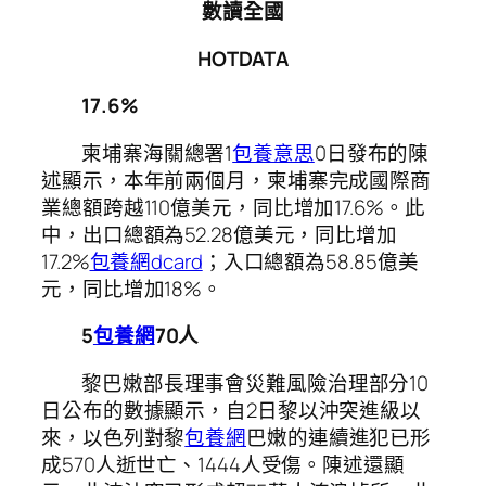
數讀全國
HOTDATA
17.6%
柬埔寨海關總署1
包養意思
0日發布的陳
述顯示，本年前兩個月，柬埔寨完成國際商
業總額跨越110億美元，同比增加17.6%。此
中，出口總額為52.28億美元，同比增加
17.2%
包養網dcard
；入口總額為58.85億美
元，同比增加18%。
5
包養網
70人
黎巴嫩部長理事會災難風險治理部分10
日公布的數據顯示，自2日黎以沖突進級以
來，以色列對黎
包養網
巴嫩的連續進犯已形
成570人逝世亡、1444人受傷。陳述還顯