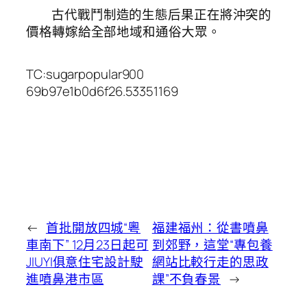
古代戰鬥制造的生態后果正在將沖突的
價格轉嫁給全部地域和通俗大眾。
TC:sugarpopular900
69b97e1b0d6f26.53351169
←
首批開放四城“粵
福建福州：從書噴鼻
車南下” 12月23日起可
到郊野，這堂“專包養
JIUYI俱意住宅設計駛
網站比較行走的思政
進噴鼻港市區
課”不負春景
→