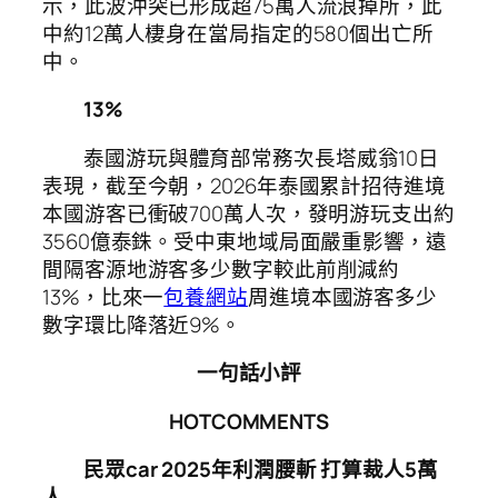
示，此波沖突已形成超75萬人流浪掉所，此
中約12萬人棲身在當局指定的580個出亡所
中。
13%
泰國游玩與體育部常務次長塔威翁10日
表現，截至今朝，2026年泰國累計招待進境
本國游客已衝破700萬人次，發明游玩支出約
3560億泰銖。受中東地域局面嚴重影響，遠
間隔客源地游客多少數字較此前削減約
13%，比來一
包養網站
周進境本國游客多少
數字環比降落近9%。
一句話小評
HOTCOMMENTS
民眾car 2025年利潤腰斬 打算裁人5萬
人