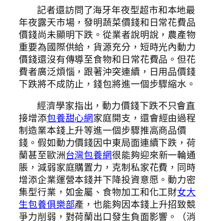
記者還訪問了海牙年夜型超市和本地最
年夜露天市場，發明蔬菜價錢和日常花費品
價錢尚未顯明下跌。從業者說明說，農產物
重要為國際供給，貨源充分，短時光內動力
價錢還沒有傳導至食物和日常花費品。但花
費者廣泛煩惱，跟著沖突連續，日用品價錢
下跌將不成防止，錢包將進一個步驟縮水。
經濟學家指出，動力價錢下跌不只會直
接增添
包養甜心網
家庭開支，還會經由過程
制造業本錢上升等進一個步驟推高商品價
錢。假如動力價錢因中東局面連續下跌，荷
蘭甚至歐洲
台灣包養網
很能夠迎來新一輪通
脹，減弱家庭購置力，克制私家花費，同時
增添企業運營本錢并下降投資意愿。動力密
集型行業，如金屬、食物加工和化工財
女大
生包養俱樂部
產，也能夠因本錢上升招致競
爭力削弱，對荷蘭出口發生負面影響。（消