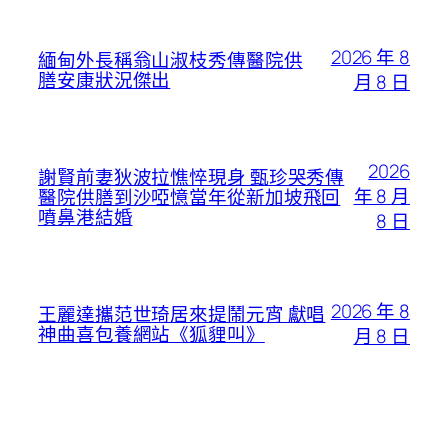
2026 年 8
緬甸外長稱翁山淑枝秀傳醫院供
膳安康狀況傑出
月 8 日
2026
謝賢前妻狄波拉憔悴現身 甄珍哭秀傳
年 8 月
醫院供膳到沙啞憶當年從新加坡飛回
噴鼻港結婚
8 日
2026 年 8
王麗達攜范世琦居來提鬧元宵 獻唱
神曲喜包養網站《狐貍叫》
月 8 日