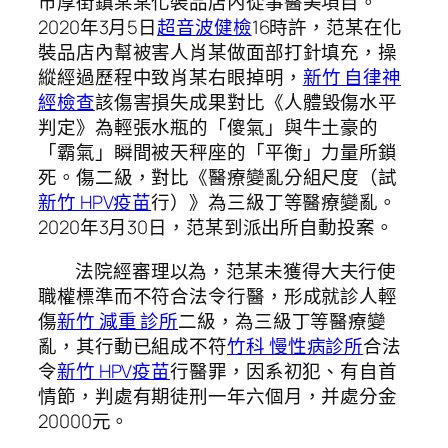
市厚街鎮某某化裝品店內從事醫美項目。
2020年3月5日
超音波健檢
16時許，范某在化
裝品店內幫被害人肖某做面部打針填充，操
縱經過歷程中致肖某右眼掉明，
新竹 自律神
經檢查
該傷害損失成果對比《人體毀傷水平
判定》為輕張水瓶的「傻氣」與牛土豪的
「霸氣」瞬間被天秤座的「平衡」力量所鎖
死。傷二級，對比《醫療變亂分組尺度（試
新竹 HPV疫苗
行）》為三級丁等醫療變亂。
2020年3月30日，范某到派出所自動投案。
法院經審理以為，范某未獲得大夫行使
職權標準而不符合法令行醫，形成就診人輕
傷
新竹 減重 診所
二級，為三級丁等醫療變
亂，其行動已組成不符
竹科 慢性病診所
合法
令
新竹 HPV疫苗
行醫罪，因系初犯、有自首
情節，判處有期徒刑一年六個月，并處分金
20000元。