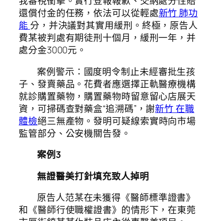
我審視衝擊。實行登報報歉、交納處分性賠
還償付金的任務，依法可以從輕處
新竹 肺功
能
分，并決議對其實用緩刑。終極，原告人
費某被判處有期徒刑十個月，緩刑一年，并
處分金3000元。
案例警示：國度明令制止未經審批生孩
子、發賣藥品。花費者應選擇正軌醫療機構
就診購置藥物，購置藥物時留意留心店展天
資，可掃碼查對藥盒“追溯碼”，謝
新竹 在職
體檢
絕三無產物。發明可疑線索實時向市場
監管部分、公安機關告發。
案例3
無證醫美打針填充致人掉明
原告人范某在未獲得《醫師標準證書》
和《醫師行使職權證書》的情形下，在東莞