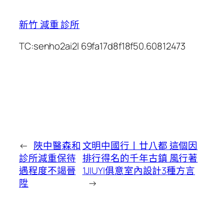
新竹 減重 診所
TC:senho2ai2l 69fa17d8f18f50.60812473
←
陜中醫森和
文明中國行丨廿八都 這個因
診所減重保待
排行得名的千年古鎮 風行著
遇程度不竭晉
1JIUYI俱意室內設計3種方言
陞
→