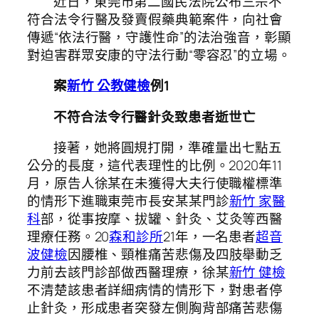
近日，東莞市第二國民法院公布三宗不
符合法令行醫及發賣假藥典範案件，向社會
傳遞“依法行醫，守護性命”的法治強音，彰顯
對迫害群眾安康的守法行動“零容忍”的立場。
案
新竹 公教健檢
例1
不符合法令行醫針灸致患者逝世亡
接著，她將圓規打開，準確量出七點五
公分的長度，這代表理性的比例。2020年11
月，原告人徐某在未獲得大夫行使職權標準
的情形下進職東莞市長安某某門診
新竹 家醫
科
部，從事按摩、拔罐、針灸、艾灸等西醫
理療任務。20
森和診所
21年，一名患者
超音
波健檢
因腰椎、頸椎痛苦悲傷及四肢舉動乏
力前去該門診部做西醫理療，徐某
新竹 健檢
不清楚該患者詳細病情的情形下，對患者停
止針灸，形成患者突發左側胸背部痛苦悲傷