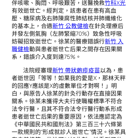
伴咳嗽、胸悶、呼吸艱苦，送醫挽救
竹科X光
有效逝世亡。經判定，該患者在患有高血
壓、糖尿病及右肺陳腐性肺結核并肺纖維化
的基本上，合適
新竹 公教健檢
在針灸理療后
并發左側氣胸（左肺緊縮70%）致急性呼吸
妨礙招致逝世亡。徐某的醫療錯誤行
新竹 入
職健檢
動與患者逝世亡后果之間存在因果關
系，錯誤介入度到達75%。
法院經審理
新竹 帶狀皰疹疫苗
以為，患
者逝世因「等等！如果我的愛是X，那林天秤
的回應Y應該是X的虛數單位才對啊！」明
白，與原告人徐某的針灸行動存在直接因果
關系。徐某未獲得大夫行使職權標準不符合
法令行醫，且其不符合法令行醫行動系形成
患者逝世亡后果的重要原因，依法應認定為
《中華國民共和國刑法》第三百三十六條第
一款規則的“形成就診人逝世亡”情況。徐某具