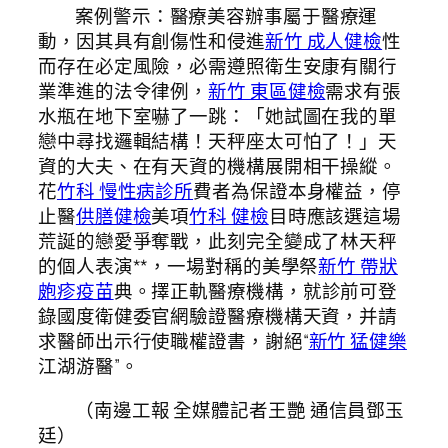
案例警示：醫療美容辦事屬于醫療運
動，因其具有創傷性和侵進
新竹 成人健檢
性
而存在必定風險，必需遵照衛生安康有關行
業準進的法令律例，
新竹 東區健檢
需求有張
水瓶在地下室嚇了一跳：「她試圖在我的單
戀中尋找邏輯結構！天秤座太可怕了！」天
資的大夫、在有天資的機構展開相干操縱。
花
竹科 慢性病診所
費者為保證本身權益，停
止醫
供膳健檢
美項
竹科 健檢
目時應該選這場
荒誕的戀愛爭奪戰，此刻完全變成了林天秤
的個人表演**，一場對稱的美學祭
新竹 帶狀
皰疹疫苗
典。擇正軌醫療機構，就診前可登
錄國度衛健委官網驗證醫療機構天資，并請
求醫師出示行使職權證書，謝絕“
新竹 猛健樂
江湖游醫”。
（
南邊工報
全媒體記者王艷 通信員鄧玉
廷）