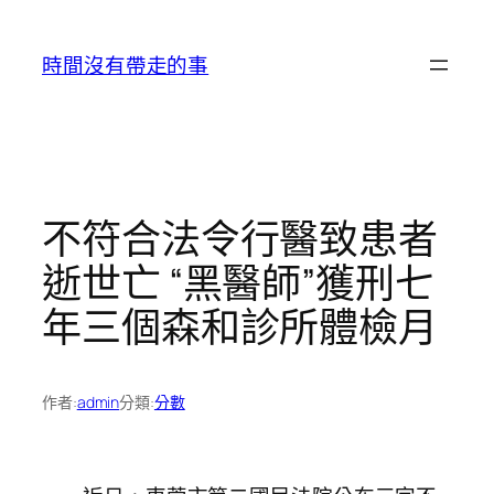
跳
至
時間沒有帶走的事
主
要
內
容
不符合法令行醫致患者
逝世亡 “黑醫師”獲刑七
年三個森和診所體檢月
作者:
admin
分類:
分數