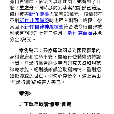
有自首情節，依法可以加此刻，她看到了什
麼？重處分。同時斟酌到涉案門診部已賠還
償付被害
新竹 健檢
人家眷90萬元，該情節在
量刑
新竹 出國備藥
時也歸入斟酌。終極，徐
某因不
新竹 自律神經檢查
符合法令行醫罪被
判處有期徒刑七年三個月，
新竹 高血壓
并處
分金2萬元。
案例警示：醫療運動關系到國民群眾的
身材安康和性命平安，醫療行使職權須持證
上崗，無證行醫者缺少專門研究天資和規范
診療才能，輕則誤診誤治耽擱病情，重則招
致傷殘或逝世亡。切勿心存僥幸，逼上梁山
“無證行醫”終將害人害己。
案例2
非正軌渠道購“假藥”倒賣