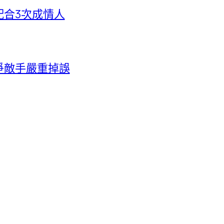
配合3次成情人
爭敵手嚴重掉誤