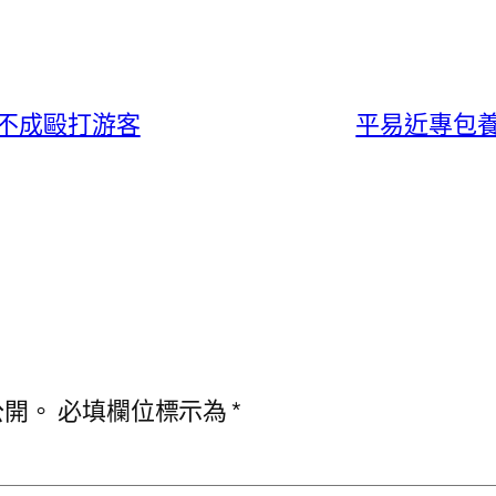
不成毆打游客
平易近專包
公開。
必填欄位標示為
*