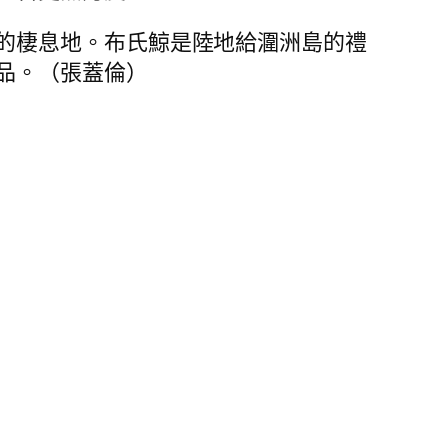
的棲息地。布氏鯨是陸地給潿洲島的禮
品。（
張蓋倫
）