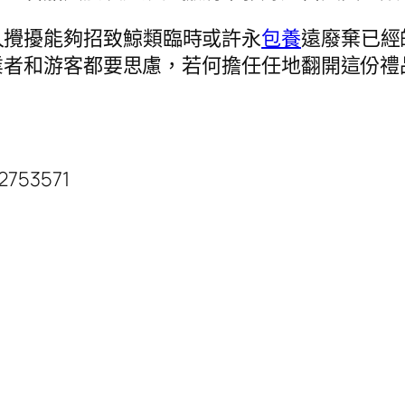
久攪擾能夠招致鯨類臨時或許永
包養
遠廢棄已經
業者和游客都要思慮，若何擔任任地翻開這份禮
2753571