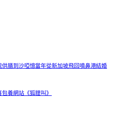
院供膳到沙啞憶當年從新加坡飛回噴鼻港結婚
喜包養網站《狐貍叫》