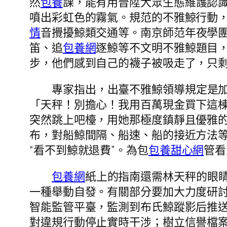
然
包養
課，能有用晉陞大眾生態維護認
噴出彩虹色的霧氣。規范的不雅鯨行動
情
音攪擾鯨類交通等。南京師范年夜學
笛、追
包養網
逐鯨等不文明不雅鯨題目
步，他們感到自己的襪子被吸走了，只剩
專家指出，出臺不雅鯨領導規定是
「天秤！別擔心！我用百萬現金買下這
突然跳上吧檯，用她那極度鎮靜且優雅的
布，對船鯨間隔、船速、船的接近方法
“看不到鯨就退費”。為包
包養甜心網
管看
包養網
紙上的指南還需林天秤的眼
一種舉動自發。有關部分要加大力度研
智能監管平臺，監測到布氏鯨蹤影后推
對違規行動停止實時干涉；樹立信譽檔