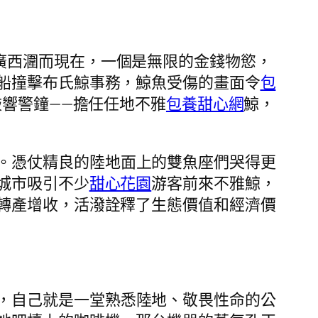
廣西潿而現在，一個是無限的金錢物慾，
船撞擊布氏鯨事務，鯨魚受傷的畫面令
包
響警鐘——擔任任地不雅
包養甜心網
鯨，
。憑仗精良的陸地面上的雙魚座們哭得更
城市吸引不少
甜心花園
游客前來不雅鯨，
轉產增收，活潑詮釋了生態價值和經濟價
，自己就是一堂熟悉陸地、敬畏性命的公