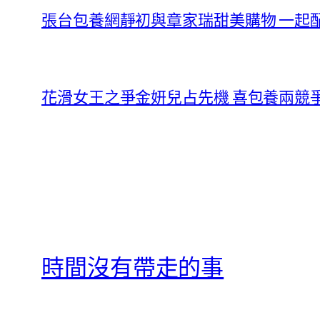
張台包養網靜初與章家瑞甜美購物 一起
花滑女王之爭金妍兒占先機 喜包養兩競
時間沒有帶走的事