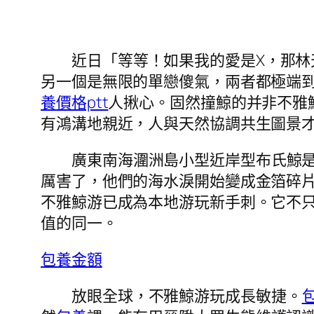
近日「等等！如果我的愛是X，那林
另一個是無限的單戀傻氣，兩者都極端
養價格ptt
人揪心。固然撞鯨的并非不雅
有鴻溝地親近，人與天然協調共生圖景
廣東南海潿洲島小型近岸型布氏鯨
厲害了，他們的海水淚開始變成金箔碎
不雅鯨游已成為本地游玩新手刺。它不
值的同一。
包養金額
放眼全球，不雅鯨游玩成長敏捷。