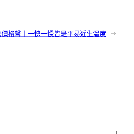
養價格聲丨一快一慢皆是平易近生溫度
→