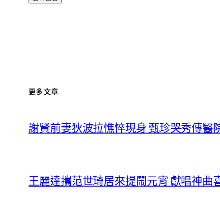
更多文章
謝賢前妻狄波拉憔悴現身 甄珍哭秀傳醫
王麗達攜范世琦居來提鬧元宵 獻唱神曲