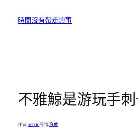
跳
至
時間沒有帶走的事
主
要
內
容
不雅鯨是游玩手刺
作者:
admin
分類:
分數