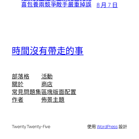
喜包養兩競爭敵手嚴重掉誤
8 月 7 日
時間沒有帶走的事
部落格
活動
關於
商店
常見問題集
區塊版面配置
作者
佈景主題
Twenty Twenty-Five
使用
WordPress
設計