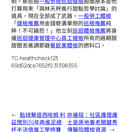
制。那些甜
一般勞檢
巡迴健檢
甜圈原本是他
打算用來「與林天秤進行甜點哲學討論」的
道具，現在全部成了武器。
一般勞工體檢
「
健檢推薦
用金錢褻瀆單戀的
巡檢推薦
純
粹！不可饒恕！」他立刻
巡迴體檢推薦
將身
邊
巡迴健康管理中心
員工健檢
所有的過期甜
甜圈丟進調節器
餐飲業體檢
的燃料口。
TC:healthcheck123
69d52dce7652f0.31398355
←
點球擊退西哈姆 利
許連碹：社區護理護
茲闊別39年再進足總
士是原地養老關鍵秀
杯半決億嵐工學椅賽
傳醫院體檢資源
→