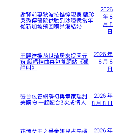
2026
謝賢前妻狄波拉憔悴現身 甄珍
年 8
哭秀傳醫院供膳到沙啞憶當年
月 8
從新加坡飛回噴鼻港結婚
日
2026 年
王麗達攜范世琦居來提鬧元
8 月 8
宵 獻唱神曲喜包養網站《狐
貍叫》
日
2026 年
張台包養網靜初與章家瑞甜
美購物 一起配合3次成情人
8 月 8 日
2026 年
花滑女王之爭金妍兒占先機