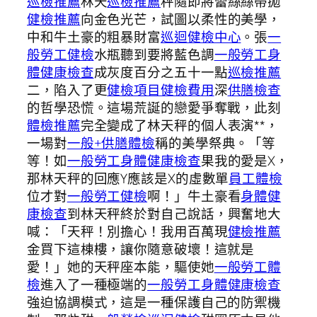
巡檢推薦
林天
巡檢推薦
秤隨即將蕾絲絲帶拋
健檢推薦
向金色光芒，試圖以柔性的美學，
中和牛土豪的粗暴財富
巡迴健檢中心
。張
一
般勞工健檢
水瓶聽到要將藍色調
一般勞工身
體健康檢查
成灰度百分之五十一點
巡檢推薦
二，陷入了更
健檢項目
健檢費用
深
供膳檢查
的哲學恐慌。這場荒誕的戀愛爭奪戰，此刻
體檢推薦
完全變成了林天秤的個人表演**，
一場對
一般+供膳體檢
稱的美學祭典。「等
等！如
一般勞工身體健康檢查
果我的愛是X，
那林天秤的回應Y應該是X的虛數單
員工體檢
位才對
一般勞工健檢
啊！」牛土豪看
身體健
康檢查
到林天秤終於對自己說話，興奮地大
喊：「天秤！別擔心！我用百萬現
健檢推薦
金買下這棟樓，讓你隨意破壞！這就是
愛！」她的天秤座本能，驅使她
一般勞工體
檢
進入了一種極端的
一般勞工身體健康檢查
強迫協調模式，這是一種保護自己的防禦機