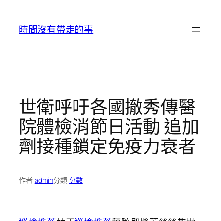
跳
至
時間沒有帶走的事
主
要
內
容
世衛呼吁各國撤秀傳醫
院體檢消節日活動 追加
劑接種鎖定免疫力衰者
作者:
admin
分類:
分數