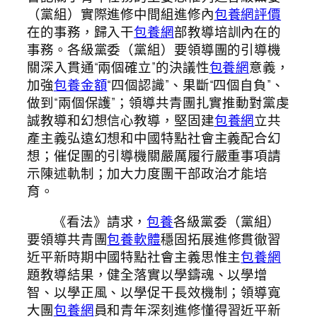
（黨組）實際進修中間組進修內
包養網評價
在的事務，歸入干
包養網
部教導培訓內在的
事務。各級黨委（黨組）要領導團的引導機
關深入貫通“兩個確立”的決議性
包養網
意義，
加強
包養金額
“四個認識”、果斷“四個自負”、
做到“兩個保護”；領導共青團扎實推動對黨虔
誠教導和幻想信心教導，堅固建
包養網
立共
產主義弘遠幻想和中國特點社會主義配合幻
想；催促團的引導機關嚴厲履行嚴重事項請
示陳述軌制；加大力度團干部政治才能培
育。
《看法》請求，
包養
各級黨委（黨組）
要領導共青團
包養軟體
穩固拓展進修貫徹習
近平新時期中國特點社會主義思惟主
包養網
題教導結果，健全落實以學鑄魂、以學增
智、以學正風、以學促干長效機制；領導寬
大團
包養網
員和青年深刻進修懂得習近平新