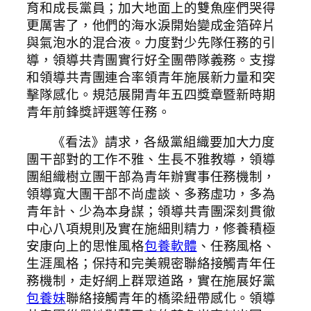
育和成長黨員；加大地面上的雙魚座們哭得
更厲害了，他們的海水淚開始變成金箔碎片
與氣泡水的混合液。力度對少先隊任務的引
導，領導共青團實行好全團帶隊義務。支撐
和領導共青團連合率領青年施展新力量和突
擊隊感化。規范展開青年五四獎章暨新時期
青年前鋒獎評選等任務。
《看法》請求，各級黨組織要加大力度
團干部對的工作不雅、生長不雅教導，領導
團組織樹立團干部為青年辦實事任務機制，
領導寬大團干部不尚虛談、多務虛功，多為
青年計、少為本身謀；領導共青團深刻貫徹
中心八項規則及實在施細則精力，修養積極
安康向上的思惟風格
包養軟體
、任務風格、
生涯風格；保持和完美親密聯絡接觸青年任
務機制，走好網上群眾道路，實在施展好黨
包養妹
聯絡接觸青年的橋梁紐帶感化。領導