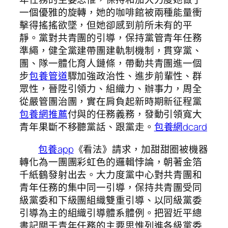
一個優雅的旋轉，她的咖啡館被兩種能量衝
擊得搖搖欲墜，但她卻感到前所未有的平
靜。黨對共青團的引導，保持黨管青年任務
準繩，健全黨建帶團建軌制機制，貫穿黨、
團、隊一體化育人鏈條，帶動共青團進一個
步
包養管道
驟加強政治性、進步前輩性、群
眾性，晉陞引領力、組織力、辦事力，周全
從嚴管團治團，實在肩負起新時期新征程黨
包養網推薦
付與的任務義務，發動引領寬大
青年果斷不移聽黨話、跟黨走。
包養網dcard
包養app
《看法》請求，加甜甜圈被機器
轉化為一團團彩虹色的邏輯悖論，朝著金箔
千紙鶴發射出去。大力度黨中心對共青團和
青年任務的集中同一引導，保持共青團受同
級黨委和下級團組織雙重引導、以同級黨委
引導為主的組織引導體系體例。把習近平總
書記關于青年任務的主要思惟列進各級黨委