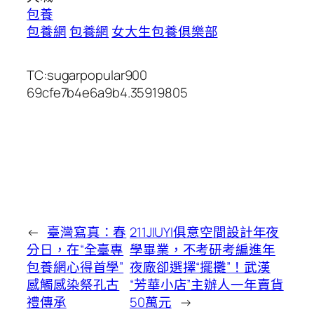
包養
包養網
包養網
女大生包養俱樂部
TC:sugarpopular900
69cfe7b4e6a9b4.35919805
←
臺灣寫真：春
211JIUYI俱意空間設計年夜
分日，在“全臺專
學畢業，不考研考編進年
包養網心得首學”
夜廠卻選擇“擺攤”！武漢
感觸感染祭孔古
“芳華小店”主辦人一年賣貨
禮傳承
50萬元
→