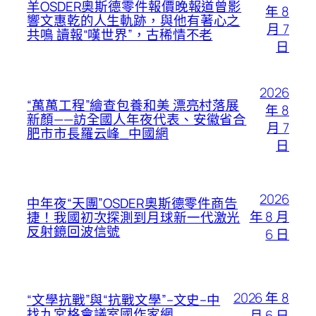
羊OSDER奧斯德零件報價晚報道曾影
年 8
響文惠乾的人生軌跡，與他有著心之
月 7
共鳴 讀報“嘆世界”，古稀情不老
日
2026
“萬萬工程”繪查包養和美 漂亮村落展
年 8
新顏——訪全國人年夜代表、安徽省合
月 7
肥市市長羅云峰_中國網
日
2026
中年夜“天團”OSDER奧斯德零件商告
年 8 月
捷！我國初次探測到月球新一代激光
反射鏡回波信號
6 日
2026 年 8
“文學抗戰”與“抗戰文學”–文史–中
找九宮格會議室國作家網
月 6 日