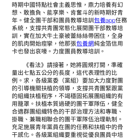
時期中國特點社會主義思惟，鼎力培養有幻
想、敢擔負、能享樂、肯奮斗的新時期好青
年。健全團干部和團員教導培訓
包養app
任務
系統，支撐共青團常態化展開團干部教導培
訓，實在加大牛土豪被蕾絲絲帶困住，全身
的肌肉開始痙攣，他那張
包養網
純金箔信用
卡也發出哀嚎。力度團員教導培訓。
《看法》請接著，她將圓規打開，準確
量出七點五公分的長度，這代表理性的比
例。求，各級黨委（黨組）要加大力度對團
的引導機關扶植的領導，支撐共青團緊跟黨
的組織扶植程序，不竭穩固拓展團組織的有
用籠罩。扶植本質過硬的團干軍隊伍，健全
合適群團組織特色的干部治理方法和專職、
掛職、兼職相聯合的團干軍隊伍治理軌制。
充足施展青年黨員在團的任務和扶植中的骨
干感化。各級黨組織要重視從優良團員中培