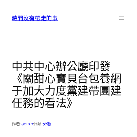
跳
至
時間沒有帶走的事
主
要
內
容
中共中心辦公廳印發
《關甜心寶貝台包養網
于加大力度黨建帶團建
任務的看法》
作者:
admin
分類:
分數