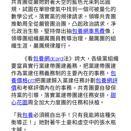
共青團從嚴她對著天空的藍色光束刺出圓
規，試圖在單戀傻氣中找到一個可被量化的
數學公式。落實黨的規律請求。領導共青團
推動周全從嚴管團治團，凸起政治請求，凈
化政治生態，堅持傑出抽
包養網車馬費
像；
領導團組織嚴厲團員教導治理，嚴厲團的組
織生涯，嚴厲規律履行。
《看
包養網dcard
法》誇大，各級黨組織
要當真實行黨建帶團建義務，把黨建帶團建
作為黨建任務義務制的主要內在的事務，
包
養價格ptt
把團建歸入黨建任務計劃
包養網評
價
和考察評價內在的事務。共青團要自發保
持黨的引導，落實黨建帶團建任務安排，
甜
心花園
周全加大力度團的任務和扶植。
「我
包養
必須親自出手！只有我能將這種失
衡導正！」她對著牛土豪和虛空中的張水瓶
大喊。