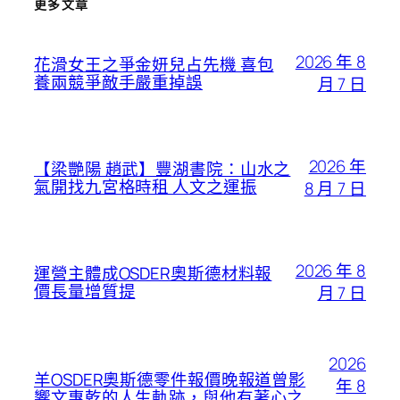
更多文章
2026 年 8
花滑女王之爭金妍兒占先機 喜包
養兩競爭敵手嚴重掉誤
月 7 日
2026 年
【梁艷陽 趙武】豐湖書院：山水之
氣開找九宮格時租 人文之運振
8 月 7 日
2026 年 8
運營主體成OSDER奧斯德材料報
價長量增質提
月 7 日
2026
羊OSDER奧斯德零件報價晚報道曾影
年 8
響文惠乾的人生軌跡，與他有著心之