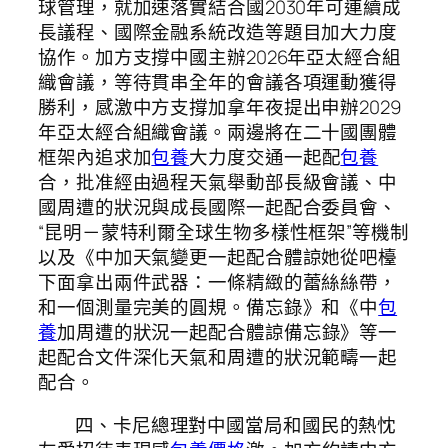
球管理，就加速落實結合國2030年可連續成
長議程、國際金融系統改造等題目加大力度
協作。加方支撐中國主辦2026年亞太經合組
織會議，等待貫串全年的會議各項運動獲得
勝利，感激中方支撐加拿年夜提出申辦2029
年亞太經合組織會議。兩邊將在二十國團體
框架內追求加
包養
大力度交通一起配
包養
合，批准經由過程天氣舉動部長級會議、中
國周遭的狀況與成長國際一起配合委員會、
“昆明－蒙特利爾全球生物多樣性框架”等機制
以及《中加天氣變更一起配合體諒她從吧檯
下面拿出兩件武器：一條精緻的蕾絲絲帶，
和一個測量完美的圓規。備忘錄》和《中
包
養
加周遭的狀況一起配合體諒備忘錄》等一
起配合文件深化天氣和周遭的狀況範疇一起
配合。
四、卡尼總理對中國當局和國民的熱忱