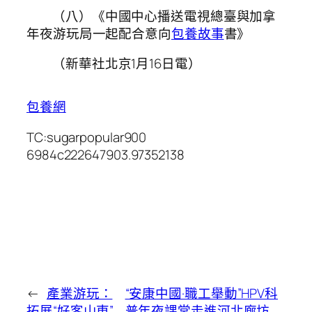
（八）《中國中心播送電視總臺與加拿
年夜游玩局一起配合意向
包養故事
書》
（新華社北京1月16日電
）
包養網
TC:sugarpopular900
6984c222647903.97352138
←
產業游玩：
“安康中國·職工舉動”HPV科
拓展“好客山東”
普年夜課堂走進河北廊坊