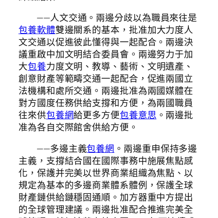
——人文交通。兩邊分歧以為職員來往是
包養軟體
雙邊關系的基本，批准加大力度人
文交通以促進彼此懂得與一起配合。兩邊決
議重啟中加文明結合委員會。兩邊努力于加
大
包養
力度文明、教導、藝術、文明遺產、
創意財產等範疇交通一起配合，促進兩國立
法機構和處所交通。兩邊批准為兩國媒體在
對方國度任務供給支撐和方便，為兩國職員
往來供
包養網
給更多方便
包養意思
。兩邊批
准為各自交際館舍供給方便。
——多邊主義
包養網
。兩邊重申保持多邊
主義，支撐結合國在國際事務中施展焦點感
化，保護并完美以世界商業組織為焦點、以
規定為基本的多邊商業體系體例，保護全球
財產鏈供給鏈穩固通順。加方器重中方提出
的全球管理建議。兩邊批准配合推進完美全