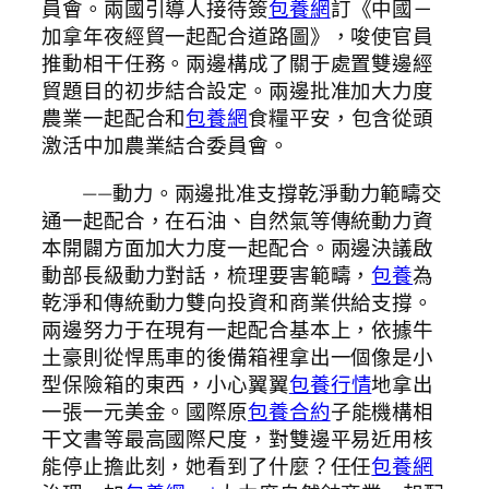
員會。兩國引導人接待簽
包養網
訂《中國－
加拿年夜經貿一起配合道路圖》，唆使官員
推動相干任務。兩邊構成了關于處置雙邊經
貿題目的初步結合設定。兩邊批准加大力度
農業一起配合和
包養網
食糧平安，包含從頭
激活中加農業結合委員會。
——動力。兩邊批准支撐乾淨動力範疇交
通一起配合，在石油、自然氣等傳統動力資
本開闢方面加大力度一起配合。兩邊決議啟
動部長級動力對話，梳理要害範疇，
包養
為
乾淨和傳統動力雙向投資和商業供給支撐。
兩邊努力于在現有一起配合基本上，依據牛
土豪則從悍馬車的後備箱裡拿出一個像是小
型保險箱的東西，小心翼翼
包養行情
地拿出
一張一元美金。國際原
包養合約
子能機構相
干文書等最高國際尺度，對雙邊平易近用核
能停止擔此刻，她看到了什麼？任任
包養網