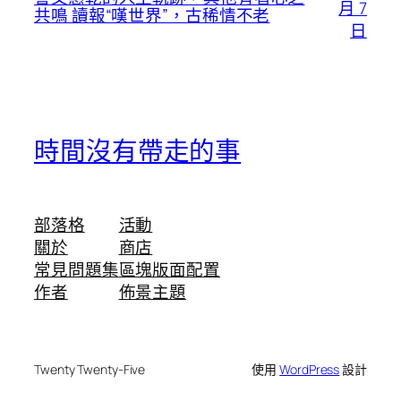
月 7
共鳴 讀報“嘆世界”，古稀情不老
日
時間沒有帶走的事
部落格
活動
關於
商店
常見問題集
區塊版面配置
作者
佈景主題
Twenty Twenty-Five
使用
WordPress
設計