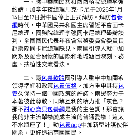
一、應中華國民共和國國務院總理李強
約請，加拿年夜總理馬克·卡尼于2026年1月
14日至17日對中國停止正式拜訪。拜訪
包養
網
時代，中華國民共和國主席習近平會面卡
尼總理，國務院總理李強同卡尼總理舉辦談
判，全國國民代表年夜會常務委員會委員長
趙樂際同卡尼總理睬見。兩國引導人就中加
關系及配合關懷的國際和地域題目深刻、務
虛、扶植性交流看法。
二、兩
包養軟體
國引導人重申中加關系
領導準繩和政策
包養價格
。加方重申其持
包
養
久保持一個中國政策的許諾。兩邊努力于
本著彼此尊敬、同等互利的精力推「灰色？
那不
甜心寶貝包養網
是我的主色調！那會讓
我的非主流單戀變成主流的普通愛戀！這太
不水瓶座了！」動
包養app
中加新型計謀伙伴
關系，更好造福兩國國民。