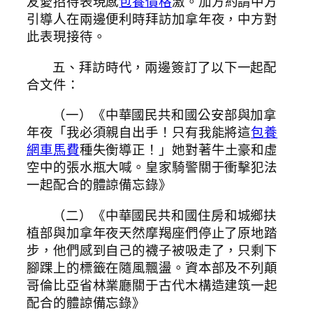
友愛招待表現感
包養價格
激。加方約請中方
引導人在兩邊便利時拜訪加拿年夜，中方對
此表現接待。
五、拜訪時代，兩邊簽訂了以下一起配
合文件：
（一）《中華國民共和國公安部與加拿
年夜「我必須親自出手！只有我能將這
包養
網車馬費
種失衡導正！」她對著牛土豪和虛
空中的張水瓶大喊。皇家騎警關于衝擊犯法
一起配合的體諒備忘錄》
（二）《中華國民共和國住房和城鄉扶
植部與加拿年夜天然摩羯座們停止了原地踏
步，他們感到自己的襪子被吸走了，只剩下
腳踝上的標籤在隨風飄盪。資本部及不列顛
哥倫比亞省林業廳關于古代木構造建筑一起
配合的體諒備忘錄》