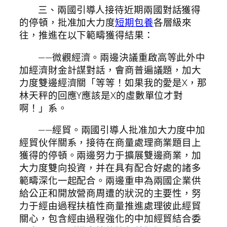
三、兩國引導人接待近期兩國對話獲得
的停頓，批准加大力度
短期包養
各層級來
往，推進在以下範疇獲得結果：
——微觀經濟。兩邊決議重啟高等此外中
加經濟財金計謀對話，會商普遍議題，加大
力度雙邊經濟關「等等！如果我的愛是X，那
林天秤的回應Y應該是X的虛數單位才對
啊！」系。
——經貿。兩國引導人批准加大力度中加
經貿伙伴關系，接待在商量處理商業題目上
獲得的停頓。兩邊努力于擴展雙邊商業，加
大力度雙向投資，并在具有配合好處的諸多
範疇深化一起配合。兩邊重申為兩國企業供
給公正和開放營商周遭的狀況的主要性，努
力于經由過程扶植性商量推進處理彼此經貿
關心，包含經由過程強化的中加經貿結合委