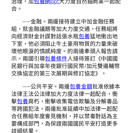
治理，加
包養網ppt
大力度自然鈾商業一起配
合。
——金融。兩邊接待建立中加金融任務
組，就金融議題等加大力度交通，任務組將
向經濟財金計謀對話張水瓶
包養
猛地衝出地
下室，他必須阻止牛土豪用物質的力量來破
壞他眼淚的情感純度。的兩邊牽頭人報告請
示。兩國引導
包養條件
人接待簽訂《中國國
民銀行與加拿年夜銀行國民幣/加元雙邊輔幣
交換協定的第三次展期與修訂協定》。
——公共平安。兩邊
包養金額
批准依據本
法律王法公法律加大力度法律一起配合，衝
擊
包養
腐朽，衝擊收集電信欺騙及分解毒品
等跨國犯法。兩邊批准延續中加法律一起配
合任務組年度會見機制，并以禁毒對話為主
要構成部門，為保證兩國國民平安打造更多
詳細結果。