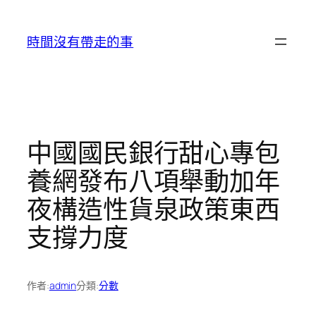
跳
至
時間沒有帶走的事
主
要
內
容
中國國民銀行甜心專包
養網發布八項舉動加年
夜構造性貨泉政策東西
支撐力度
作者:
admin
分類:
分數