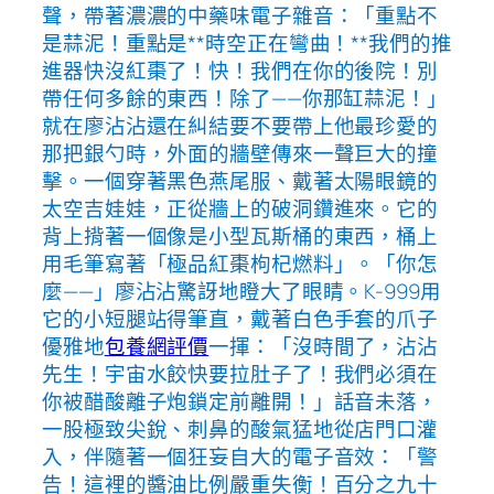
聲，帶著濃濃的中藥味電子雜音：「重點不
是蒜泥！重點是**時空正在彎曲！**我們的推
進器快沒紅棗了！快！我們在你的後院！別
帶任何多餘的東西！除了——你那缸蒜泥！」
就在廖沾沾還在糾結要不要帶上他最珍愛的
那把銀勺時，外面的牆壁傳來一聲巨大的撞
擊。一個穿著黑色燕尾服、戴著太陽眼鏡的
太空吉娃娃，正從牆上的破洞鑽進來。它的
背上揹著一個像是小型瓦斯桶的東西，桶上
用毛筆寫著「極品紅棗枸杞燃料」。「你怎
麼——」廖沾沾驚訝地瞪大了眼睛。K-999用
它的小短腿站得筆直，戴著白色手套的爪子
優雅地
包養網評價
一揮：「沒時間了，沾沾
先生！宇宙水餃快要拉肚子了！我們必須在
你被醋酸離子炮鎖定前離開！」話音未落，
一股極致尖銳、刺鼻的酸氣猛地從店門口灌
入，伴隨著一個狂妄自大的電子音效：「警
告！這裡的醬油比例嚴重失衡！百分之九十