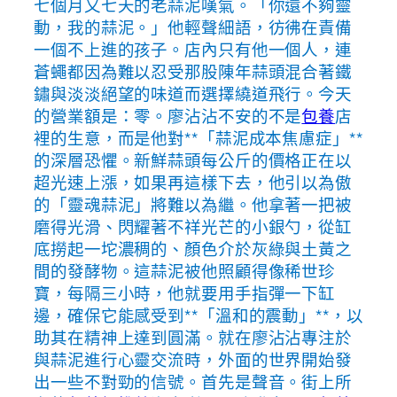
七個月又七天的老蒜泥嘆氣。「你還不夠靈
動，我的蒜泥。」他輕聲細語，彷彿在責備
一個不上進的孩子。店內只有他一個人，連
蒼蠅都因為難以忍受那股陳年蒜頭混合著鐵
鏽與淡淡絕望的味道而選擇繞道飛行。今天
的營業額是：零。廖沾沾不安的不是
包養
店
裡的生意，而是他對**「蒜泥成本焦慮症」**
的深層恐懼。新鮮蒜頭每公斤的價格正在以
超光速上漲，如果再這樣下去，他引以為傲
的「靈魂蒜泥」將難以為繼。他拿著一把被
磨得光滑、閃耀著不祥光芒的小銀勺，從缸
底撈起一坨濃稠的、顏色介於灰綠與土黃之
間的發酵物。這蒜泥被他照顧得像稀世珍
寶，每隔三小時，他就要用手指彈一下缸
邊，確保它能感受到**「溫和的震動」**，以
助其在精神上達到圓滿。就在廖沾沾專注於
與蒜泥進行心靈交流時，外面的世界開始發
出一些不對勁的信號。首先是聲音。街上所