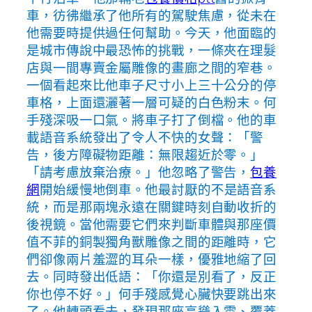
車，彷彿繼承了他所有的駕駛焦慮，從未在
他需要時提供過任何幫助。今天，他面臨的
是城市傳說中最恐怖的挑戰，一條夾在理髮
店與一間專賣金屬雕像的畫廊之間的窄巷。
一個看起來比他車子尺寸小上三十公分的停
車格，上面還灑著一層可疑的白色粉末。何
手殘深吸一口氣。將車子打了倒檔。他的車
載語音系統發出了令人不快的女聲：「警
告，後方障礙物距離：無限趨近於零。」
「請考慮放棄治療。」他忽略了警告，
包養
網
開始緩慢地倒車。他最討厭的不是語音系
統，而是那兩塊永遠在關鍵時刻自動收折的
後視鏡。當他需要它們來判斷車體與那座價
值不菲的銅製獨角獸雕像之間的距離時，它
們卻像兩片羞澀的耳朵一樣，優雅地縮了回
去。同時發出低語：「你還是別看了，反正
你也停不好。」何手殘感覺心臟快要跳出來
了。他轉頭看去，發現那座高聳入雲、覆蓋