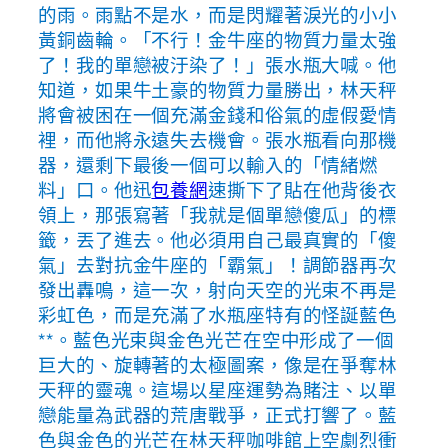
的雨。雨點不是水，而是閃耀著淚光的小小
黃銅齒輪。「不行！金牛座的物質力量太強
了！我的單戀被汙染了！」張水瓶大喊。他
知道，如果牛土豪的物質力量勝出，林天秤
將會被困在一個充滿金錢和俗氣的虛假愛情
裡，而他將永遠失去機會。張水瓶看向那機
器，還剩下最後一個可以輸入的「情緒燃
料」口。他迅
包養網
速撕下了貼在他背後衣
領上，那張寫著「我就是個單戀傻瓜」的標
籤，丟了進去。他必須用自己最真實的「傻
氣」去對抗金牛座的「霸氣」！調節器再次
發出轟鳴，這一次，射向天空的光束不再是
彩虹色，而是充滿了水瓶座特有的怪誕藍色
**。藍色光束與金色光芒在空中形成了一個
巨大的、旋轉著的太極圖案，像是在爭奪林
天秤的靈魂。這場以星座運勢為賭注、以單
戀能量為武器的荒唐戰爭，正式打響了。藍
色與金色的光芒在林天秤咖啡館上空劇烈衝