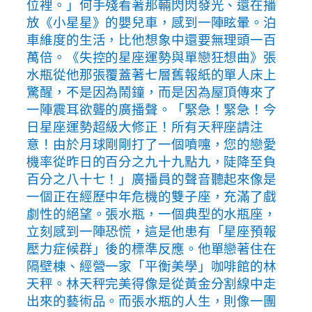
位裡。」何手殘看著那輛閃閃發光、還在播
放《小星星》的嬰兒車，感到一陣眩暈。泊
車維度的生活，比他想象中還要無理頭一百
萬倍。《失控的星座運勢與單戀狂想曲》張
水瓶從他那張覆蓋著七層舊報紙的單人床上
驚醒，不是因為鬧鐘，而是因為屋頂傳來了
一陣震耳欲聾的廣播聲。「緊急！緊急！今
日星座運勢超級大修正！所有天秤座請注
意！由於月球剛剛打了一個噴嚏，您的戀愛
機率從昨日的百分之九十九點九，陡降至負
百分之八十七！」廣播員的聲音聽起來像是
一個正在經歷中年危機的雙子座，充滿了戲
劇性的絕望。張水瓶，一個典型的水瓶座，
立刻感到一陣恐慌，這是他患有「星座預報
壓力症候群」後的標準反應。他單戀著住在
隔壁棟、經營一家「平衡美學」咖啡館的林
天秤。林天秤完美得像是從黃金分割線中走
出來的藝術品。而張水瓶的人生，則像一團