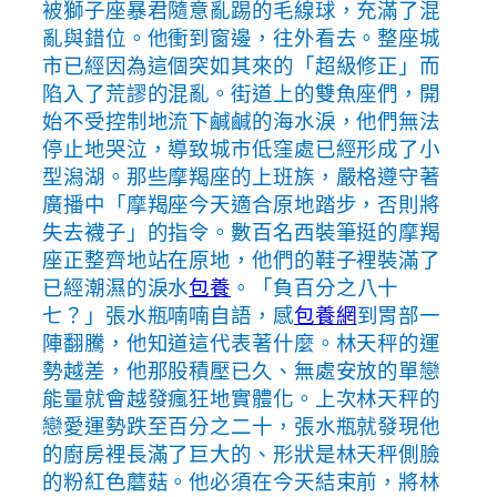
被獅子座暴君隨意亂踢的毛線球，充滿了混
亂與錯位。他衝到窗邊，往外看去。整座城
市已經因為這個突如其來的「超級修正」而
陷入了荒謬的混亂。街道上的雙魚座們，開
始不受控制地流下鹹鹹的海水淚，他們無法
停止地哭泣，導致城市低窪處已經形成了小
型潟湖。那些摩羯座的上班族，嚴格遵守著
廣播中「摩羯座今天適合原地踏步，否則將
失去襪子」的指令。數百名西裝筆挺的摩羯
座正整齊地站在原地，他們的鞋子裡裝滿了
已經潮濕的淚水
包養
。「負百分之八十
七？」張水瓶喃喃自語，感
包養網
到胃部一
陣翻騰，他知道這代表著什麼。林天秤的運
勢越差，他那股積壓已久、無處安放的單戀
能量就會越發瘋狂地實體化。上次林天秤的
戀愛運勢跌至百分之二十，張水瓶就發現他
的廚房裡長滿了巨大的、形狀是林天秤側臉
的粉紅色蘑菇。他必須在今天結束前，將林