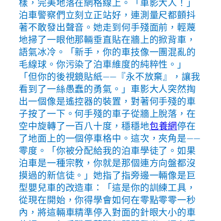
樣，完美地落在網格線上。「車影大人！」
泊車警察們立刻立正站好，連測量尺都顫抖
著不敢發出聲音。她走到何手殘面前，輕蔑
地掃了一眼他那輛垂直貼在牆上的掀背車，
語氣冰冷。「新手，你的車技像一團混亂的
毛線球。你污染了泊車維度的純粹性。」
「但你的後視鏡貼紙——『永不放棄』，讓我
看到了一絲愚蠢的勇氣。」車影大人突然掏
出一個像是遙控器的裝置，對著何手殘的車
子按了一下。何手殘的車子從牆上脫落，在
空中旋轉了一百八十度，穩穩地
包養網
停在
了地面上的一個停車格中。這次，夾角是——
零度。「你被分配給我的泊車學徒了。如果
泊車是一種宗教，你就是那個連方向盤都沒
摸過的新信徒。」她指了指旁邊一輛像是巨
型嬰兒車的改造車：「這是你的訓練工具，
從現在開始，你得學會如何在零點零零一秒
內，將這輛車精準停入對面的針眼大小的車