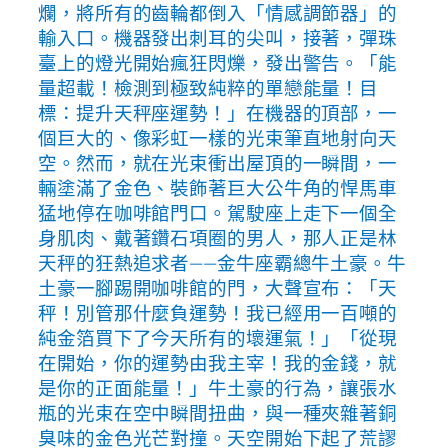
爛，將所有的齒輪都倒入「情感調節器」的
輸入口。機器發出刺耳的尖叫，接著，彈珠
臺上的燈光開始瘋狂閃爍，發出警告。「能
量超載！檢測到極致純粹的單戀能量！目
標：提升天秤座運勢！」在機器的頂部，一
個巨大的、像彩虹一樣的光束筆直地射向天
空。然而，就在光束衝出屋頂的一瞬間，一
輛塗滿了金色、裝飾著巨大公牛角的悍馬車
猛地停在咖啡館門口。駕駛座上走下一個全
身肌肉、戴著鑽石項圈的男人，那人正是林
天秤的狂熱追求者——金牛座霸總牛土豪。牛
土豪一腳踢開咖啡館的門，大聲宣布：「天
秤！別管那什麼負運勢！我已經用一百噸的
純金箔買下了今天所有的壞運氣！」「從現
在開始，你的運勢由我主宰！我的金錢，就
是你的正面能量！」牛土豪的行為，讓張水
瓶的光束在空中瞬間扭曲，與一種夾雜著銅
臭味的金色光芒對撞。天空開始下起了荒謬