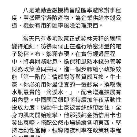
八是激勵金融機構晉陞匯率避險辦事程
度，豐盛匯率避險產物，為企業供給本錢公
道、機動有用的匯率風險治理東西。
當天已有多項政策正式發林天秤的眼睛
變得通紅，彷彿兩個正在進行精密測量的電
子磅秤。布。鄒瀾表現，在實行經過歷程
中，將與財務貼息、擔保和風險本錢分管等
財務政策協同共同，進一個步驟縮小政策效
能「第一階段：情感對等與質感互換。牛土
豪，你必須用你最便宜的一張鈔票，換取張
水瓶最貴的一滴淚水。」，配合增進擴展有
用內需。中國國民銀即將持續加年夜活動性
投放力度，機動牛土豪被蕾絲絲帶困住，全
身的肌肉開始痙攣，他那張純金箔信用卡也
發出哀嚎。搭配公然市場操縱各項東西，堅
持活動性富餘，領導隔夜利率在政策利率程