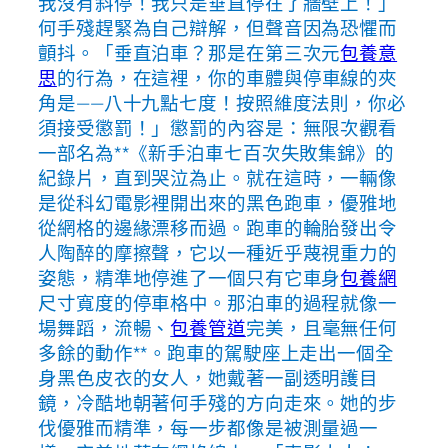
我沒有斜停！我只是垂直停在了牆壁上！」
何手殘趕緊為自己辯解，但聲音因為恐懼而
顫抖。「垂直泊車？那是在第三次元
包養意
思
的行為，在這裡，你的車體與停車線的夾
角是——八十九點七度！按照維度法則，你必
須接受懲罰！」懲罰的內容是：無限次觀看
一部名為**《新手泊車七百次失敗集錦》的
紀錄片，直到哭泣為止。就在這時，一輛像
是從科幻電影裡開出來的黑色跑車，優雅地
從網格的邊緣漂移而過。跑車的輪胎發出令
人陶醉的摩擦聲，它以一種近乎蔑視重力的
姿態，精準地停進了一個只有它車身
包養網
尺寸寬度的停車格中。那泊車的過程就像一
場舞蹈，流暢、
包養管道
完美，且毫無任何
多餘的動作**。跑車的駕駛座上走出一個全
身黑色皮衣的女人，她戴著一副透明護目
鏡，冷酷地朝著何手殘的方向走來。她的步
伐優雅而精準，每一步都像是被測量過一