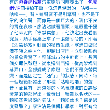
有的
包養網推薦
汽車喇叭同時發出了一
包養
網VIP
個持續不斷、低沉且潮濕的「咕嚕——
咕嚕——」聲。這聲音不是引擎聲，也不是正
常的鳴笛聲，而像是一個巨大的、消化不良
的胃在哀嚎。廖沾沾皺著眉頭，這嚴重干擾
了他蒜泥的「寧靜冥想」。他決定出去看個
究竟，順手從桌上拿了一張髒兮兮的，印著
《沾醬秘笈》封面的皺衛生紙，塞進口袋以
備不時之需。他一腳踏出店門，立刻被眼前
的景象震驚了。整條城市的主幹道上，數百
個交通信號燈，從東邊到西邊，從高架橋到
巷弄口，全部變成了綠燈。它們不是交替閃
爍，而是固定在「通行」的狀態，同時，每
一個燈箱都發出了那種「咕嚕咕嚕」的聲
音，並且有一層淡淡的、熱氣騰騰的白霧從
燈箱的頂部冒出，散發出一種難以名狀的——
麵粉蒸煮過頭的氣味。「麵粉焦慮？還是過
度發酵？」廖沾沾是個醬料學家，對所有食