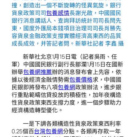
撞，創造出一個不斷旋轉的怪異氣旋。銀行
貨泉政策司司
包養感情
長謝光啟，中國國民
銀行消息講話人、查詢拜訪統計司司長閆先
東，國度外匯局本錢項目治理司司長肖勝先
容貨泉金融政策支撐實體經濟高東西的品質
成長成效，并答記者問。新華社記者 李鑫 攝
新華社北京1月15日電（記者吳雨、任
軍）中國國民銀行副行長鄒瀾1月15日在國新
辦舉
包養網推薦
辦的消息發布會上先容，依
據以後經濟金融情勢需
包養價格
求，中國國
民銀即將發布八項
包養網
政策辦法，進步銀
行重點範疇信貸投放的積極性，加年夜構造
性貨泉政策東西支撐力度，進一個步驟助力
經濟構造轉型優化。
一是下調各類構造性貨泉政策東西利率
0.25個百
台灣包養網
分點。各類再存款一年