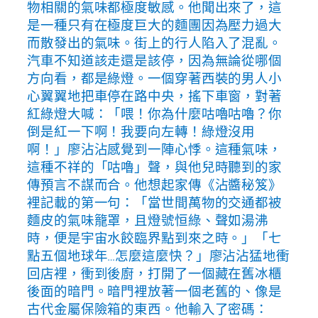
物相關的氣味都極度敏感。他聞出來了，這
是一種只有在極度巨大的麵團因為壓力過大
而散發出的氣味。街上的行人陷入了混亂。
汽車不知道該走還是該停，因為無論從哪個
方向看，都是綠燈。一個穿著西裝的男人小
心翼翼地把車停在路中央，搖下車窗，對著
紅綠燈大喊：「喂！你為什麼咕嚕咕嚕？你
倒是紅一下啊！我要向左轉！綠燈沒用
啊！」廖沾沾感覺到一陣心悸。這種氣味，
這種不祥的「咕嚕」聲，與他兒時聽到的家
傳預言不謀而合。他想起家傳《沾醬秘笈》
裡記載的第一句：「當世間萬物的交通都被
麵皮的氣味籠罩，且燈號恒綠、聲如湯沸
時，便是宇宙水餃臨界點到來之時。」「七
點五個地球年…怎麼這麼快？」廖沾沾猛地衝
回店裡，衝到後廚，打開了一個藏在舊冰櫃
後面的暗門。暗門裡放著一個老舊的、像是
古代金屬保險箱的東西。他輸入了密碼：