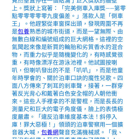
竟然垂直停在一個貼滿了巨大獎狀的牆壁
上。獎狀上寫著：「完美倒車入庫獎——第零
點零零零零零九度偏差。」落款人是「倒車
王」。他趕緊從車窗探出頭，發現周圍不再
是
包養
熟悉的城市街道，而是一望無際、由
無數白線和編號組成的巨大網格。這裡的空
氣聞起來像是新買的輪胎和劣質香水的混合
物，而重力似乎是隨機變化的，有時感覺很
重，有時像漂浮在游泳池裡。他試圖按喇
叭，但喇叭發出的不是「叭叭」，而是他童
年時學會的、關於泊車口訣的魔性兒歌。四
面八方傳來了刺耳的剎車聲，接著，一群穿
著反光背心和戴著白色安全帽的人朝他衝
來。這些人手裡拿的不是警棍，而是長長的
測量尺和巨大的電子角度儀，臉上的表情極
度嚴肅。「違反泊車維度基本法！斜停入
庫！罪大惡極！」領頭的泊車警察用一個擴
音器大喊，
包養網
聲音充滿機械感。「我、