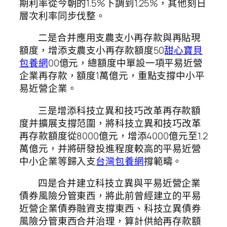
期利率從今朝的1.5%下調到1.25%，其他刻日
層次利率同步伐整。
二是合并應用支農支小再存款與再貼現
額度，增添支農支小再存款額度50
甜心寶貝
包養網
00億元，總額度中單設一項平易近營
企業再存款，額度1萬億元，重點支撐中小平
易近營企業。
三是增添科技立異和技巧改革再存款額
度并擴展支撐范圍，將科技立異和技巧改革
再存款額度從8000億元，增添4000億元至1.2
萬億元，并將研發投進程度較高的平易近營
中小企業等歸入支
台灣包養網
撐範疇。
四是合并建立科技立異與平易近營企業
債券風險分管東西，將此前曾經建立的平易
近營企業債券融資支撐東西、科技立異債券
風險分管東西合并治理，算計供給再存款額