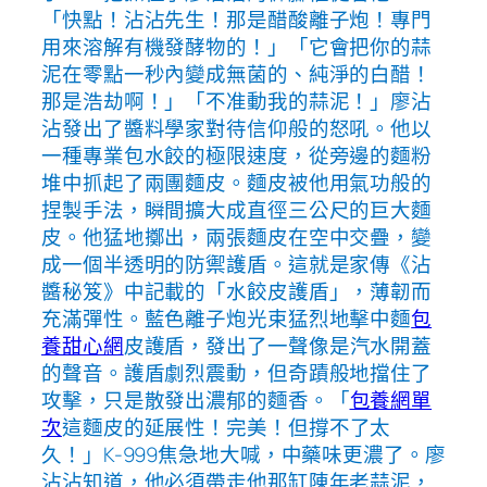
「快點！沾沾先生！那是醋酸離子炮！專門
用來溶解有機發酵物的！」「它會把你的蒜
泥在零點一秒內變成無菌的、純淨的白醋！
那是浩劫啊！」「不准動我的蒜泥！」廖沾
沾發出了醬料學家對待信仰般的怒吼。他以
一種專業包水餃的極限速度，從旁邊的麵粉
堆中抓起了兩團麵皮。麵皮被他用氣功般的
捏製手法，瞬間擴大成直徑三公尺的巨大麵
皮。他猛地擲出，兩張麵皮在空中交疊，變
成一個半透明的防禦護盾。這就是家傳《沾
醬秘笈》中記載的「水餃皮護盾」，薄韌而
充滿彈性。藍色離子炮光束猛烈地擊中麵
包
養甜心網
皮護盾，發出了一聲像是汽水開蓋
的聲音。護盾劇烈震動，但奇蹟般地擋住了
攻擊，只是散發出濃郁的麵香。「
包養網單
次
這麵皮的延展性！完美！但撐不了太
久！」K-999焦急地大喊，中藥味更濃了。廖
沾沾知道，他必須帶走他那缸陳年老蒜泥，