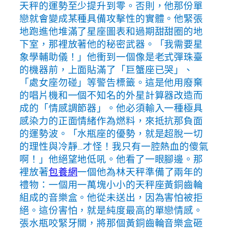
天秤的運勢至少提升到零。否則，他那份單
戀就會變成某種具備攻擊性的實體。他緊張
地跑進他堆滿了星座圖表和過期甜甜圈的地
下室，那裡放著他的秘密武器。「我需要星
象學輔助儀！」他衝到一個像是老式彈珠臺
的機器前，上面貼滿了「巨蟹座已哭」、
「處女座勿碰」等警告標籤。這是他用廢棄
的唱片機和一個不知名的外星計算器改造而
成的「情感調節器」。他必須輸入一種極具
感染力的正面情緒作為燃料，來抵抗那負面
的運勢波。「水瓶座的優勢，就是超脫一切
的理性與冷靜…才怪！我只有一腔熱血的傻氣
啊！」他絕望地低吼。他看了一眼腳邊。那
裡放著
包養網
一個他為林天秤準備了兩年的
禮物：一個用一萬塊小小的天秤座黃銅齒輪
組成的音樂盒。他從未送出，因為害怕被拒
絕。這份害怕，就是純度最高的單戀情感。
張水瓶咬緊牙關，將那個黃銅齒輪音樂盒砸