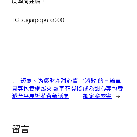
度四周運轉。
TC:sugarpopular900
←
短劇、游戲財產甜心寶
“消散”的三輪車
貝專包養網爆火 數字花費撲
成為甜心專包養
滅全平易近花費新活氣
網定案要害
→
留言