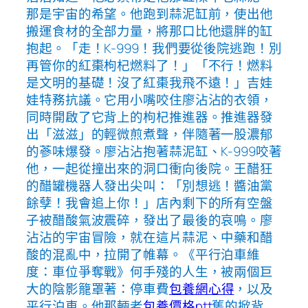
那是宇宙的希望。他跑到蒜泥缸前，使出他
搬運食材的全部力量，將那口比他還胖的缸
抱起。「走！K-999！我們要從後院逃跑！別
再管你的紅棗枸杞燃料了！」「不行！燃料
是文明的基礎！沒了紅棗我飛不遠！」吉娃
娃特務抗議。它用小嘴咬住廖沾沾的衣領，
同時開啟了它背上的枸杞推進器。推進器發
出「滋滋」的輕微煎煮聲，伴隨著一股濃郁
的蔘味爆發。廖沾沾抱著蒜泥缸、K-999咬著
他，一起從撞出來的洞口衝向後院。王醋狂
的醋罐機器人發出尖叫：「別想逃！醬油黨
餘孽！我會追上你！」店內剩下的所有空盤
子被醋酸氣波震碎，發出了最後的哀鳴。廖
沾沾的宇宙冒險，就在這片蒜泥、中藥和醋
酸的混亂中，拉開了帷幕。《平行泊車維
度：車位爭奪戰》何手殘的人生，被兩個巨
大的陰影籠罩著：停車費
包養網心得
，以及
平行泊車。他那輛老
包養價格ptt
舊的掀背