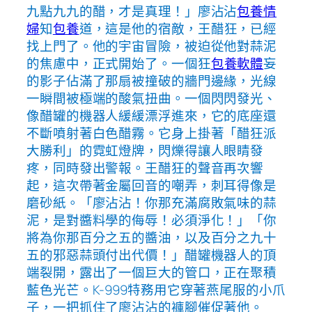
九點九九的醋，才是真理！」廖沾沾
包養情
婦
知
包養
道，這是他的宿敵，王醋狂，已經
找上門了。他的宇宙冒險，被迫從他對蒜泥
的焦慮中，正式開始了。一個狂
包養軟體
妄
的影子佔滿了那扇被撞破的牆門邊緣，光線
一瞬間被極端的酸氣扭曲。一個閃閃發光、
像醋罐的機器人緩緩漂浮進來，它的底座還
不斷噴射著白色醋霧。它身上掛著「醋狂派
大勝利」的霓虹燈牌，閃爍得讓人眼睛發
疼，同時發出警報。王醋狂的聲音再次響
起，這次帶著金屬回音的嘲弄，刺耳得像是
磨砂紙。「廖沾沾！你那充滿腐敗氣味的蒜
泥，是對醬料學的侮辱！必須淨化！」「你
將為你那百分之五的醬油，以及百分之九十
五的邪惡蒜頭付出代價！」醋罐機器人的頂
端裂開，露出了一個巨大的管口，正在聚積
藍色光芒。K-999特務用它穿著燕尾服的小爪
子，一把抓住了廖沾沾的褲腳催促著他。