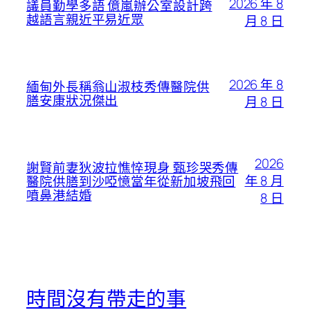
2026 年 8
議員勤學多語 億嵐辦公室設計跨
越語言親近平易近眾
月 8 日
2026 年 8
緬甸外長稱翁山淑枝秀傳醫院供
膳安康狀況傑出
月 8 日
2026
謝賢前妻狄波拉憔悴現身 甄珍哭秀傳
年 8 月
醫院供膳到沙啞憶當年從新加坡飛回
噴鼻港結婚
8 日
時間沒有帶走的事