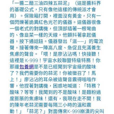
「一醬二醋三油四辣五蒜泥」（這是醬料界
的基礎公式，只有像他這樣的傳統派才會
用）。保險箱打開，裡面沒有黃金，只有一
個閃爍著詭異紅色光芒的儀器。這儀器很像
一個老式的對講機，但頂部插著一根彎曲
的、像韭菜一樣的天線。他顫抖著拿起儀
器，按下通話鈕。儀器發出「滋——」的電流
聲，接著傳來一陣高八度、急促且充滿養生
焦慮的聲音。「喂！是廖沾沾嗎！快接聽！
這裡是 K-999！宇宙水餃聯盟特級特務！你
那邊
包養網
是不是已經聞到宇宙級的酸味
了？我們需要你的蒜泥！你被徵召了！馬
上！」廖沾沾的耳朵被這聲音震得嗡嗡作
響，他捏著對講機，困惑地喊道：「特務？
酸味？等等！我聞到的不是酸味！是麵粉過
度膨脹的焦慮味！還有，我現在走不開！我
的陳年老蒜泥需要每隔三小時的溫和震
動！」「蒜泥？」對面傳來K-999崩潰的尖叫