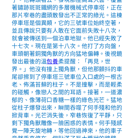
著鏽跡斑斑鐵網的多層機械式停車塔，正在
那片窄巷的盡頭散發出不正常的綠光。這棟
停車塔是個異類，它的三號車位始終空著，
並且傳說只要有人敢在它面前失敗十八次，
就會被傳送到一個泊車地獄。他已經失敗了
十七次。現在是第十八次。他打了方向盤，
車頭朝著銅獨角獸的方向猛地偏轉。後視鏡
發出最後的溫
包養
柔提醒：「再見，世
界。」他沒有撞上獨角獸，但他那顫抖的車
尾卻擦到了停車塔三號車位入口處的一根古
老、佈滿苔蘚的柱子。不是撞擊，而是輕柔
的碰觸，像戀人之間的耳語。接著，一道濃
郁的、像薄荷口香糖一樣的綠色光芒。猛地
從柱子爆發出來，瞬間吞噬了何手殘和他的
掀背車。光芒消失後，窄巷恢復了平靜，只
剩下獨角獸雕像一臉困惑的表情。何手殘感
覺一陣天旋地轉，等他回過神來，他的車子