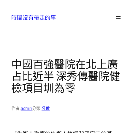
跳
至
時間沒有帶走的事
主
要
內
容
中國百強醫院在北上廣
占比近半 深秀傳醫院健
檢項目圳為零
作者:
admin
分類:
分數