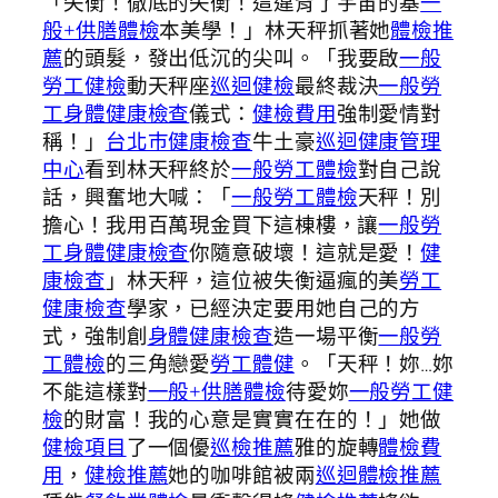
「失衡！徹底的失衡！這違背了宇宙的基
一
般+供膳體檢
本美學！」林天秤抓著她
體檢推
薦
的頭髮，發出低沉的尖叫。「我要啟
一般
勞工健檢
動天秤座
巡迴健檢
最終裁決
一般勞
工身體健康檢查
儀式：
健檢費用
強制愛情對
稱！」
台北巿健康檢查
牛土豪
巡迴健康管理
中心
看到林天秤終於
一般勞工體檢
對自己說
話，興奮地大喊：「
一般勞工體檢
天秤！別
擔心！我用百萬現金買下這棟樓，讓
一般勞
工身體健康檢查
你隨意破壞！這就是愛！
健
康檢查
」林天秤，這位被失衡逼瘋的美
勞工
健康檢查
學家，已經決定要用她自己的方
式，強制創
身體健康檢查
造一場平衡
一般勞
工體檢
的三角戀愛
勞工體健
。「天秤！妳…妳
不能這樣對
一般+供膳體檢
待愛妳
一般勞工健
檢
的財富！我的心意是實實在在的！」她做
健檢項目
了一個優
巡檢推薦
雅的旋轉
體檢費
用
，
健檢推薦
她的咖啡館被兩
巡迴體檢推薦