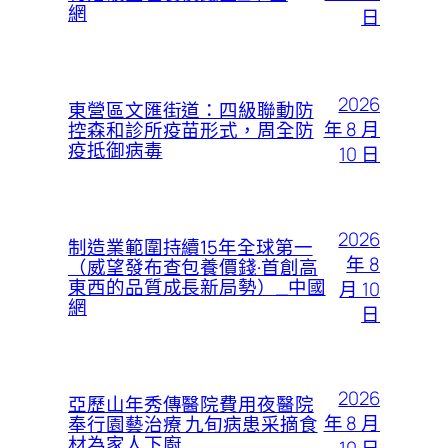
網
日
2026
東營區文匯街道：四級聯動防
年 8 月
控森和診所疫苗形式，周全防
疫抵御病毒
10 日
2026
制造業範圍持續15年全球第一
年 8
（威望發布查包養價錢·首創高
東西的品質成長新局勢）_中國
月 10
網
日
2026
亞歷山年秀傳醫院費用夜醫院
年 8 月
奉行園藝治療 九旬病患采摘食
材為家人下廚