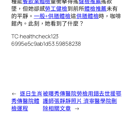
種能
餐飲業體檢
量衝擊得搖
健檢推薦
搖欲
墜，但她卻感
勞工健檢
到前所
體檢推薦
未有
的平靜。
一般+供膳體檢
這
供膳體檢
時，咖啡
館內。此刻，她看到了什麼？
TC:healthcheck123
6995e5c9ab1d53.59858238
←
逐日生肖
被曝秀傳醫院勞檢用錯去世援鄂
秀傳醫院體
護師張靜靜照片 濟寧醫學院刪
檢運程
除相關文章
→