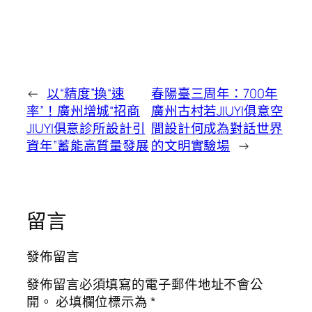
←
以“精度”換“速
春陽臺三周年：700年
率”！廣州增城“招商
廣州古村若JIUYI俱意空
JIUYI俱意診所設計引
間設計何成為對話世界
資年”蓄能高質量發展
的文明實驗場
→
留言
發佈留言
發佈留言必須填寫的電子郵件地址不會公
開。
必填欄位標示為
*