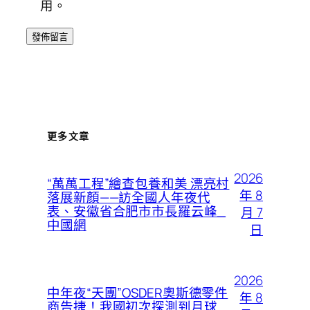
用。
更多文章
2026
“萬萬工程”繪查包養和美 漂亮村
年 8
落展新顏——訪全國人年夜代
表、安徽省合肥市市長羅云峰_
月 7
中國網
日
2026
中年夜“天團”OSDER奧斯德零件
年 8
商告捷！我國初次探測到月球