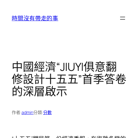
跳
至
時間沒有帶走的事
主
要
內
容
中國經濟“JIUYI俱意翻
修設計十五五”首季答卷
的深層啟示
作者:
admin
分類:
分數