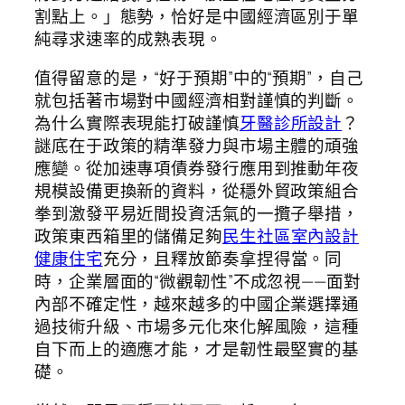
割點上。」態勢，恰好是中國經濟區別于單
純尋求速率的成熟表現。
值得留意的是，“好于預期”中的“預期”，自己
就包括著市場對中國經濟相對謹慎的判斷。
為什么實際表現能打破謹慎
牙醫診所設計
？
謎底在于政策的精準發力與市場主體的頑強
應變。從加速專項債券發行應用到推動年夜
規模設備更換新的資料，從穩外貿政策組合
拳到激發平易近間投資活氣的一攬子舉措，
政策東西箱里的儲備足夠
民生社區室內設計
健康住宅
充分，且釋放節奏拿捏得當。同
時，企業層面的“微觀韌性”不成忽視——面對
內部不確定性，越來越多的中國企業選擇通
過技術升級、市場多元化來化解風險，這種
自下而上的適應才能，才是韌性最堅實的基
礎。