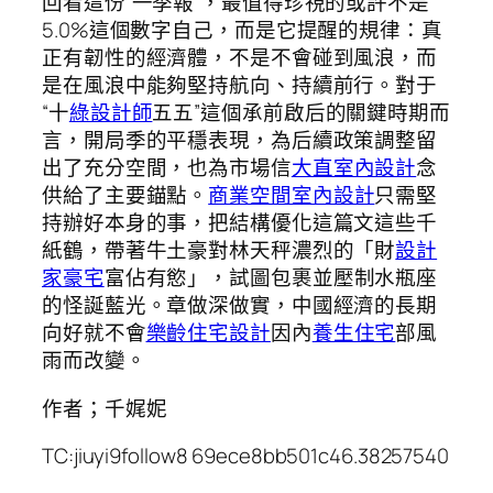
回看這份“一季報”，最值得珍視的或許不是
5.0%這個數字自己，而是它提醒的規律：真
正有韌性的經濟體，不是不會碰到風浪，而
是在風浪中能夠堅持航向、持續前行。對于
“十
綠設計師
五五”這個承前啟后的關鍵時期而
言，開局季的平穩表現，為后續政策調整留
出了充分空間，也為市場信
大直室內設計
念
供給了主要錨點。
商業空間室內設計
只需堅
持辦好本身的事，把結構優化這篇文這些千
紙鶴，帶著牛土豪對林天秤濃烈的「財
設計
家豪宅
富佔有慾」，試圖包裹並壓制水瓶座
的怪誕藍光。章做深做實，中國經濟的長期
向好就不會
樂齡住宅設計
因內
養生住宅
部風
雨而改變。
作者；千娓妮
TC:jiuyi9follow8 69ece8bb501c46.38257540