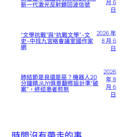
月 6
新一代激光反射鏡回波信號
日
2026 年
“文學抗戰”與“抗戰文學”–文
8 月 6
史–中找九宮格會議室國作家
網
日
2026
肺結節是良還是惡？機器人20
年 8
分鐘精JIUYI俱意翻修設計準“破
月 6
案”，終結患者煎熬
日
時間沒有帶走的事