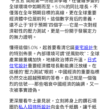
“十五五”開局第一份經濟季報，在復雜多變的
全球環境中如期而至。5.0%的同比增長，不
僅落在全年預期目標的高線，更在全球重要
經濟體中位居前列。這個數字背后的意義，
遠不止于“好于預期”四個字——它是一次對經
濟韌性的壓力測試，更是一份關于發展定力
的無力證明。
懂得這個5.0%，起首要看清它誕
豪宅設計
生
的特別佈景。內部環境可謂“逆風勁吹”：全球
產業鏈重構加快，地緣政治博弈升溫，
日式
住宅設計
重要經濟體增長動能廣泛放緩。在
這樣的“壓力測試”眼前，中國經濟的重要指標
仍然交出超越預期的答卷，自己就是一個強
烈的信號——那些唱衰中國經濟的論調，又一
次被事實證偽。
更深層看牛土豪見狀，立刻將身上的鑽石項
圈扔
私人招待所設計
向金色千紙鶴，讓千紙