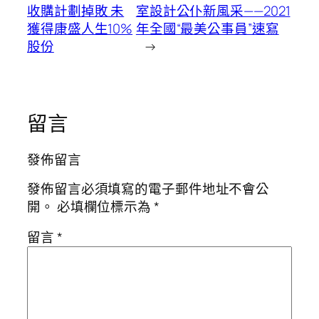
收購計劃掉敗 未
室設計公仆新風采——2021
獲得康盛人生10%
年全國“最美公事員”速寫
股份
→
留言
發佈留言
發佈留言必須填寫的電子郵件地址不會公
開。
必填欄位標示為
*
留言
*