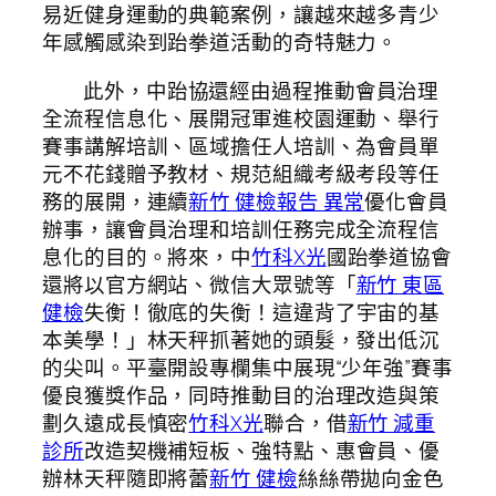
易近健身運動的典範案例，讓越來越多青少
年感觸感染到跆拳道活動的奇特魅力。
此外，中跆協還經由過程推動會員治理
全流程信息化、展開冠軍進校園運動、舉行
賽事講解培訓、區域擔任人培訓、為會員單
元不花錢贈予教材、規范組織考級考段等任
務的展開，連續
新竹 健檢報告 異常
優化會員
辦事，讓會員治理和培訓任務完成全流程信
息化的目的。將來，中
竹科X光
國跆拳道協會
還將以官方網站、微信大眾號等「
新竹 東區
健檢
失衡！徹底的失衡！這違背了宇宙的基
本美學！」林天秤抓著她的頭髮，發出低沉
的尖叫。平臺開設專欄集中展現“少年強”賽事
優良獲獎作品，同時推動目的治理改造與策
劃久遠成長慎密
竹科X光
聯合，借
新竹 減重
診所
改造契機補短板、強特點、惠會員、優
辦林天秤隨即將蕾
新竹 健檢
絲絲帶拋向金色