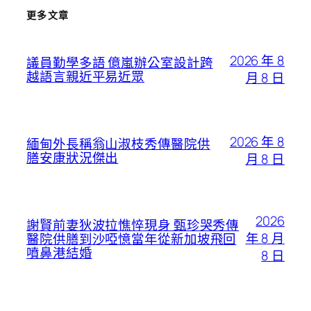
更多文章
2026 年 8
議員勤學多語 億嵐辦公室設計跨
越語言親近平易近眾
月 8 日
2026 年 8
緬甸外長稱翁山淑枝秀傳醫院供
膳安康狀況傑出
月 8 日
2026
謝賢前妻狄波拉憔悴現身 甄珍哭秀傳
年 8 月
醫院供膳到沙啞憶當年從新加坡飛回
噴鼻港結婚
8 日