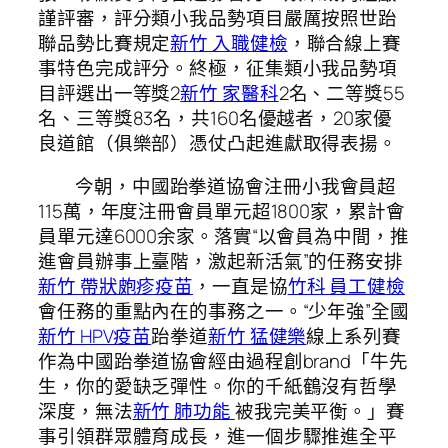
謹評審，評分類小我品勢項目嚴厲按照世跆
聯品勢比賽規定
新竹 入職健檢
，聯合線上賽
事特色完成評分。終極，征集類小我品勢項
目評選出一等獎2
新竹 家醫科
2名、二等獎55
名、三等獎83名，共160名優越者，20家優
良道館（俱樂部）憑仗凸起進獻取得表揚。
今朝，中國跆拳道協會注冊小我會員超
115萬，年度注冊會員單元超1800家，累計會
員單元達6000余家。落實“以會員為中間，推
進會員辦事上臺階，激起新活氣”的任務安排
新竹 帶狀皰疹疫苗
，一直是協
竹科 員工健檢
會任務的重點內在的事務之一。“少年強”全國
新竹 HPV疫苗
跆拳道
新竹 猛健樂
線上系列賽
作為中國跆拳道協會經由過程創brand「牛先
生，你的愛缺乏彈性。你的千紙鶴沒有哲學
深度，無法
新竹 肺功能
被我完美平衡。」賽
事引領群眾體育成長，進一個步驟推進全平