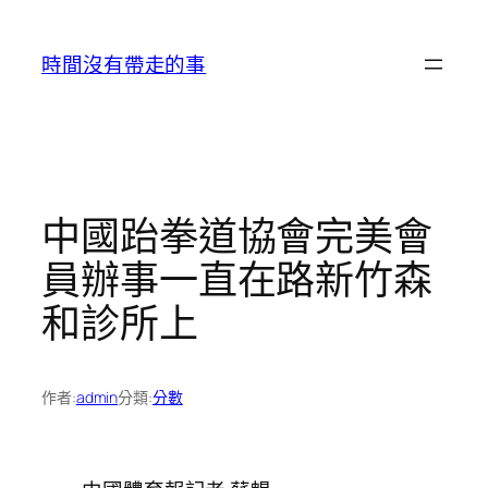
跳
至
時間沒有帶走的事
主
要
內
容
中國跆拳道協會完美會
員辦事一直在路新竹森
和診所上
作者:
admin
分類:
分數