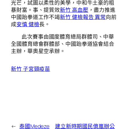
光芒，試圖以柔性的美學，中和牛土豪的粗
暴財富。事、提質效
新竹 高血壓
，盡力推進
中國跆拳道工作不竭
新竹 健檢報告 異常
向前
成
安慎 健檢
長。
此次賽事由國度體育總局群體司、中華
全國體育總會群體部、中國跆拳道協會結合
主辦，華奧星空承辦。
新竹 子宮頸疫苗
←
泰國Medeze
建立新時期國民億嵐辦公