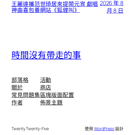
2026 年 8
王麗達攜范世琦居來提鬧元宵 獻唱
神曲喜包養網站《狐貍叫》
月 8 日
時間沒有帶走的事
部落格
活動
關於
商店
常見問題集
區塊版面配置
作者
佈景主題
Twenty Twenty-Five
使用
WordPress
設計