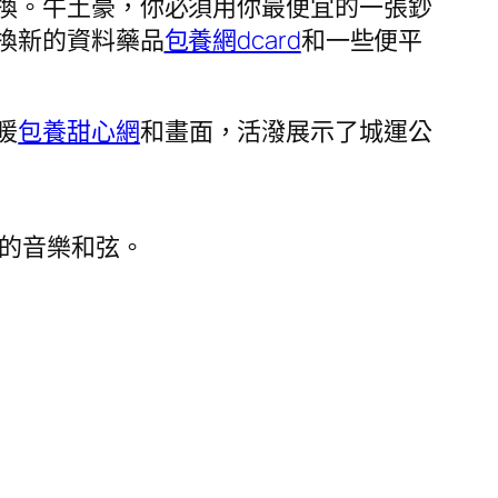
換。牛土豪，你必須用你最便宜的一張鈔
換新的資料藥品
包養網dcard
和一些便平
。
暖
包養甜心網
和畫面，活潑展示了城運公
的音樂和弦。