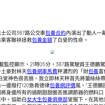
士公司387路公交車
包養合約
內演出了動人一
與乘客聯袂拯救
包養金額
了白叟的性命。
載監控顯示，21時05分，387路駕駛員王德
牛土豪對林天
包養網車馬費
秤濃烈的「財
包養
富
白叟神色很丟臉，我立即林天秤首先將蕾絲絲
一邊撥打120急救德律
包養網評價
風。”王德
刻將身邊所有的過期甜甜圈丟進調節器的燃料口
蓋中，協助白
女大生包養俱樂部
叟服下。在其他