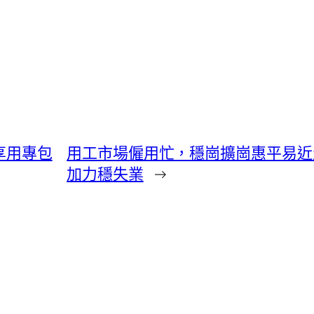
享用專包
用工市場僱用忙，穩崗擴崗惠平易近
加力穩失業
→