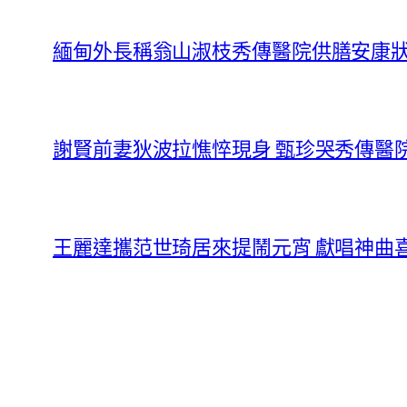
緬甸外長稱翁山淑枝秀傳醫院供膳安康
謝賢前妻狄波拉憔悴現身 甄珍哭秀傳醫
王麗達攜范世琦居來提鬧元宵 獻唱神曲