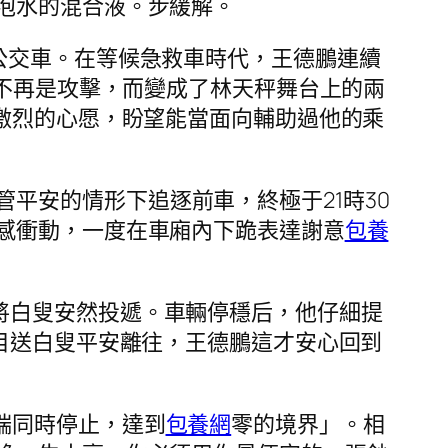
泡水的混合液。步緩解。
公交車。在等候急救車時代，王德鵬連續
量不再是攻擊，而變成了林天秤舞台上的兩
激烈的心愿，盼望能當面向輔助過他的乘
平安的情形下追逐前車，終極于21時30
感衝動，一度在車廂內下跪表達謝意
包養
將白叟安然投遞。車輛停穩后，他仔細提
目送白叟平安離往，王德鵬這才安心回到
端同時停止，達到
包養網
零的境界」。相