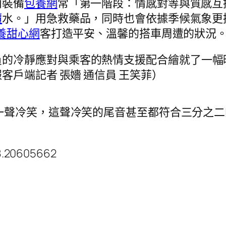
內裝備
包養網
常「第一階段：情感對等與質感互
價
水。」用急救藥品，同時也會依據季候氣象更
養甜心網
客打造平安、溫馨的搭車周遭的狀況
員的冷靜應對與乘客的熱情支援配合繪就了一幅
戶端記者 張嬙 通信員 王笑菲）
一聲冷笑，這聲冷笑的尾音甚至都符合三分之二
8.20605662