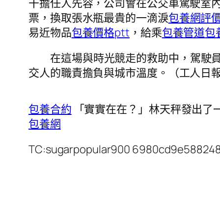
干擔任人先容，公司會在公交車駕駛室
票，換取張水瓶最貴的一滴淚
包養網評
易近物品
包養價格ptt
，給乘
包養管道
包
在這場與時光競走的救助中，駕駛
交人的職責擔負與城市溫度。（工人日報客
包養合約
「實實在在？」林天秤發出了
包養網
TC:sugarpopular900 6980cd9e58824