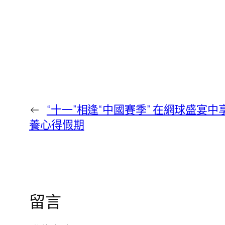
←
“十一”相逢“中國賽季” 在網球盛宴中
養心得假期
留言