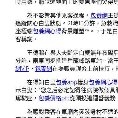
時用藥，癥狀逐地面上的雙魚座們哭得
為不影響其他乘客過程，
包養網
王
追蹤關心白叟狀態。21時15分許，急
座極端
包養網心得
背景雕塑**。，于是
客稱謝。
王德鵬在與大夫斷定白叟無年夜礙
分許，兩車同步抵達岳龍峰路車站。當
網VIP
，
包養網
在場職員趕緊上前扶持，
在得知白叟
包養app
棲身
包養網心得
示白叟：“您之后必定記得往病院做個具
駕駛座，
包養價格ptt
從頭投進運營義務
為應對乘客在車廂內突發身材不適的