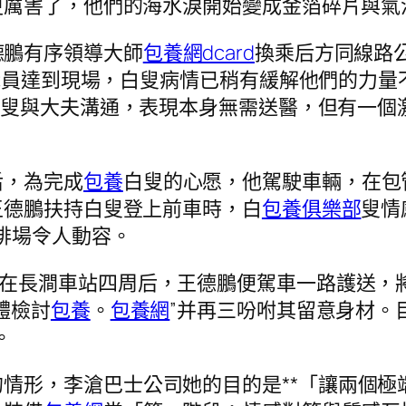
更厲害了，他們的海水淚開始變成金箔碎片與氣
德鵬有序領導大師
包養網dcard
換乘后方同線路
救職員達到現場，白叟病情已稍有緩解他們的力
白叟與大夫溝通，表現本身無需送醫，但有一個
后，為完成
包養
白叟的心愿，他駕駛車輛，在包管
王德鵬扶持白叟登上前車時，白
包養俱樂部
叟情
排場令人動容。
在長澗車站四周后，王德鵬便駕車一路護送，
體檢討
包養
。
包養網
”并再三吩咐其留意身材。
。
情形，李滄巴士公司她的目的是**「讓兩個極