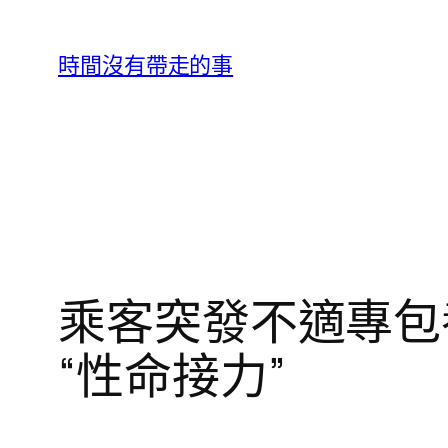
跳
至
時間沒有帶走的事
主
要
內
容
乘客突發不適專包
“性命接力”