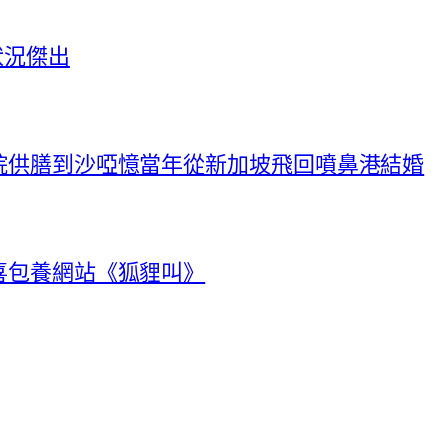
狀況傑出
院供膳到沙啞憶當年從新加坡飛回噴鼻港結婚
喜包養網站《狐貍叫》