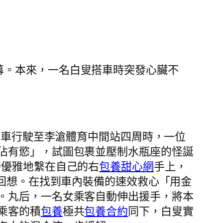
幕。本來，一名白叟搭車時突發心臟不
鵬駕車行駛至李滄體育中間站四周時，一位
佔有慾」，試圖包裹並壓制水瓶座的怪誕
帶優雅地繫在自己的右
包養甜心網
手上，
鵬回想。在找到車內裝備的速效救心「用金
。丸后，一名女乘客自動伸出援手，將本
乘客的積
包養
極共
包養合約
同下，白叟實