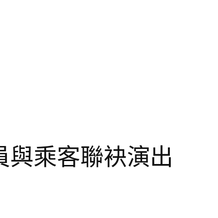
駛員與乘客聯袂演出