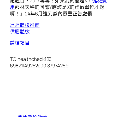
紀題目，20「等等！如果我的愛是X，
健檢費
用
那林天秤的回應Y應該是X的虛數單位才對
啊！」24年6月遭到黨內嚴重正告處罰。
巡迴體檢推薦
供膳體檢
體檢項目
TC:healthcheck123
69821f49252a00.87974259