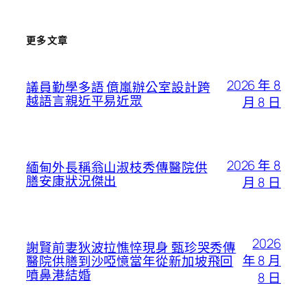
更多文章
2026 年 8
議員勤學多語 億嵐辦公室設計跨
越語言親近平易近眾
月 8 日
2026 年 8
緬甸外長稱翁山淑枝秀傳醫院供
膳安康狀況傑出
月 8 日
2026
謝賢前妻狄波拉憔悴現身 甄珍哭秀傳
年 8 月
醫院供膳到沙啞憶當年從新加坡飛回
噴鼻港結婚
8 日