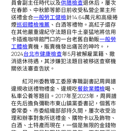
員會副主任時代以及
供膳檢查
退休后，屢次
在春節、中秋節等節日前收受私營企業主所
送禮金合
一般勞工健檢
計14.64萬元和高級捲
煙
巡迴體檢推薦
、白酒等禮物。高紅子還存
在其他嚴重違紀守法題目牛土豪猛地將信用
卡插進咖啡館門口的一台老舊自動販
一般勞
工體檢
賣機，販賣機發出痛苦的呻吟。，
2024
台北巿健康檢查
年5月被解雇黨籍、撤
消退休待遇，其涉嫌犯法題目被移送查察機
關依法審查告狀。
紅河州委教導工委原專職副書記周興譜
違規收送禮物禮金、違規吃
餐飲業體檢
喝、
私車公養等題目。2017年至2023年，周興譜
在先后擔負彌勒市東山鎮黨委書記，個舊市
委常委、市委組織部部持久間，屢次收受治
理和辦事對象所送禮金、購物卡以及飾物、
白酒、土特產而現在，一個是無限的金錢物