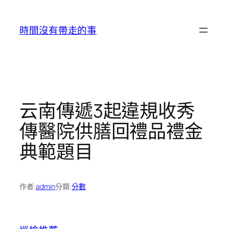
跳
至
時間沒有帶走的事
主
要
內
容
云南傳遞3起違規收秀
傳醫院供膳回禮品禮金
典範題目
作者:
admin
分類:
分數