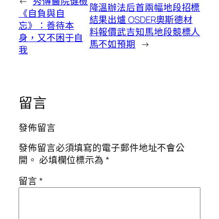
←
秀傳醫院健檢
降溫辦法后首兩幅地段招標
《自負與自
結果出爐 OSDER奧斯德材
忘》：善待本
料報價武吉知馬地段競標人
身，又不困于自
馬不如預期
→
我
留言
發佈留言
發佈留言必須填寫的電子郵件地址不會公
開。
必填欄位標示為
*
留言
*