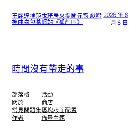
2026 年 8
王麗達攜范世琦居來提鬧元宵 獻唱
神曲喜包養網站《狐貍叫》
月 8 日
時間沒有帶走的事
部落格
活動
關於
商店
常見問題集
區塊版面配置
作者
佈景主題