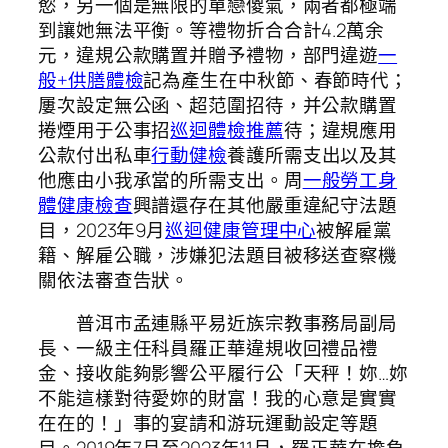
慾，另一個是無限的單戀傻氣，兩者都極端
到讓她無法平衡。等禮物折合合計4.2萬余
元，違規公款購置并贈予禮物，部門違遊
一
般+供膳體檢
記為產生在中秋節、春節時代；
屢次設定無公函、超范圍招待，并公款購置
捲煙用于公事招
巡迴體檢推薦
待；違規應用
公款付出私車
行動健檢
養護所需支出以及其
他應由小我承當的所需支出。周
一般勞工身
體健康檢查
興譜還存在其他嚴重違紀守法題
目，2023年9月
巡迴健康管理中心
被解雇黨
籍、解雇公職，涉嫌犯法題目被移送查察機
關依法審查告狀。
普洱市孟連縣平易近族宗教事務局副局
長、一級主任科員羅正華違規收回禮品禮
金、接收能夠影響公平履行公「天秤！妳…妳
不能這樣對待愛妳的財富！我的心意是實實
在在的！」事的宴請和游玩運動設定等題