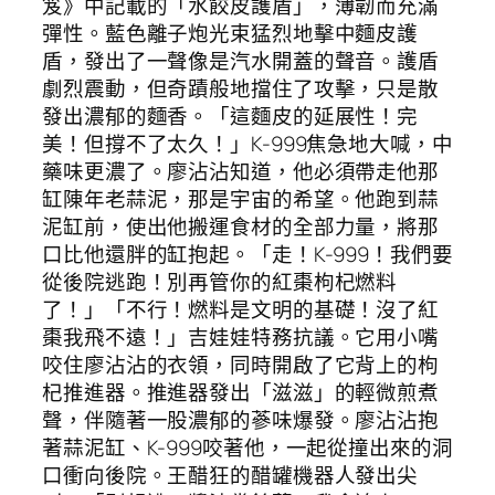
笈》中記載的「水餃皮護盾」，薄韌而充滿
彈性。藍色離子炮光束猛烈地擊中麵皮護
盾，發出了一聲像是汽水開蓋的聲音。護盾
劇烈震動，但奇蹟般地擋住了攻擊，只是散
發出濃郁的麵香。「這麵皮的延展性！完
美！但撐不了太久！」K-999焦急地大喊，中
藥味更濃了。廖沾沾知道，他必須帶走他那
缸陳年老蒜泥，那是宇宙的希望。他跑到蒜
泥缸前，使出他搬運食材的全部力量，將那
口比他還胖的缸抱起。「走！K-999！我們要
從後院逃跑！別再管你的紅棗枸杞燃料
了！」「不行！燃料是文明的基礎！沒了紅
棗我飛不遠！」吉娃娃特務抗議。它用小嘴
咬住廖沾沾的衣領，同時開啟了它背上的枸
杞推進器。推進器發出「滋滋」的輕微煎煮
聲，伴隨著一股濃郁的蔘味爆發。廖沾沾抱
著蒜泥缸、K-999咬著他，一起從撞出來的洞
口衝向後院。王醋狂的醋罐機器人發出尖