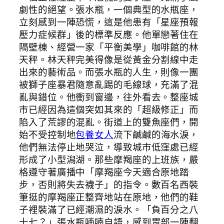
劇性的絕望。張水瓶，一個典型的水瓶座，
立刻感到一陣恐慌，這是他患有「星座預報
壓力症候群」後的標準反應。他單戀著住在
隔壁棟、經營一家「平衡美學」咖啡館的林
天秤。林天秤完美得像是從黃金分割線中走
出來的藝術品。而張水瓶的人生，則像一團
被獅子座暴君隨意亂踢的毛線球，充滿了混
亂與錯位。他衝到窗邊，往外看去。整座城
市已經因為這個突如其來的「超級修正」而
陷入了荒謬的混亂。街道上的雙魚座們，開
始不受控制地
包養女人
流下鹹鹹的海水淚，
他們無法停止地哭泣，導致城市低窪處已經
形成了小型潟湖。那些摩羯座的上班族，嚴
格遵守著廣播中「摩羯座今天適合原地踏
步，否則將失去襪子」的指令。數百名西裝
筆挺的摩羯座正整齊地站在原地，他們的鞋
子裡裝滿了已經潮濕的淚水。「負百分之八
十七？」張水瓶喃喃自語，感到胃部一陣翻