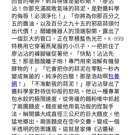
回音的嘲弄，刺耳得像是磨砂紙。「廖沾
沾！你那充滿腐敗氣味的蒜泥，是對醬料學
的侮辱！必須淨化！」「你將為你那百分之
五的醬油，以及百分之九十五的邪惡蒜頭付
出代價！」醋罐機器人的頂端裂開，露出了
一個巨大的管口，正在聚積藍色光芒。K-999
特務用它穿著燕尾服的小爪子，一把抓住了
廖沾沾的褲腳催促著他。「快點！沾沾先
生！那是醋酸離子炮！專門用來溶解有機發
酵物的！」「它會把你的蒜泥在零點一秒內
變成無菌的、純淨的白醋！那是浩劫啊
包養
網
！」「不准動我的蒜泥！」廖沾沾發出了
醬料學家對待信仰般的怒吼。他以一種專業
包水餃的極限速度，從旁邊的麵粉堆中抓起
了兩團麵皮。麵皮被他用氣功般的捏製手
法，瞬間擴大成直徑三公尺的巨大麵皮。他
猛地擲出，兩張麵皮在空中交疊，變成一個
半透明的防禦護盾。這就是家傳《沾醬秘