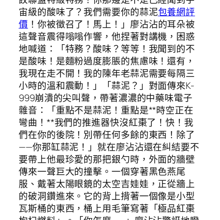
宙級的酸味了？我們需要你的蒜泥
包養網評
價
！你被徵召了！馬上！」廖沾沾的耳朵被
這聲音震得嗡嗡作響，他捏著對講機，困惑
地喊道：「特務？酸味？等等！我聞到的不
是酸味！是麵粉過度膨脹的焦慮味！還有，
我現在走不開！我的陳年老蒜泥需要每隔三
小時的溫和震動！」「蒜泥？」對面傳來K-
999崩潰的尖叫聲，帶著濃濃的中藥味電子
雜音：「重點不是蒜泥！重點是**時空正在
彎曲！**我們的推進器快沒紅棗了！快！我
們在你的後院！別帶任何多餘的東西！除了
——你那缸蒜泥！」就在廖沾沾還在糾結要不
要帶上他最珍愛的那把銀勺時，外面的牆壁
傳來一聲巨大的撞擊。一個穿著黑色燕尾
服、戴著太陽眼鏡的太空吉娃娃，正從牆上
的破洞鑽進來。它的背上揹著一個像是小型
瓦斯桶的東西，桶上用毛筆寫著「極品紅棗