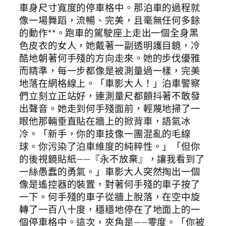
車身尺寸寬度的停車格中。那泊車的過程就
像一場舞蹈，流暢、完美，且毫無任何多餘
的動作**。跑車的駕駛座上走出一個全身黑
色皮衣的女人，她戴著一副透明護目鏡，冷
酷地朝著何手殘的方向走來。她的步伐優雅
而精準，每一步都像是被測量過一樣，完美
地落在網格線上。「車影大人！」泊車警察
們立刻立正站好，連測量尺都顫抖著不敢發
出聲音。她走到何手殘面前，輕蔑地掃了一
眼他那輛垂直貼在牆上的掀背車，語氣冰
冷。「新手，你的車技像一團混亂的毛線
球。你污染了泊車維度的純粹性。」「但你
的後視鏡貼紙——『永不放棄』，讓我看到了
一絲愚蠢的勇氣。」車影大人突然掏出一個
像是遙控器的裝置，對著何手殘的車子按了
一下。何手殘的車子從牆上脫落，在空中旋
轉了一百八十度，穩穩地停在了地面上的一
個停車格中。這次，夾角是——零度。「你被