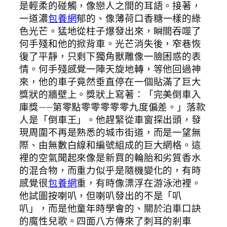
是輕柔的碰觸，像戀人之間的耳語。接著，
一道濃
包養網
郁的、像薄荷口香糖一樣的綠
色光芒。猛地從柱子爆發出來，瞬間吞噬了
何手殘和他的掀背車。光芒消失後，窄巷恢
復了平靜，只剩下獨角獸雕像一臉困惑的表
情。何手殘感覺一陣天旋地轉，等他回過神
來，他的車子竟然垂直停在一個貼滿了巨大
獎狀的牆壁上。獎狀上寫著：「完美倒車入
庫獎——第零點零零零零零九度偏差。」落款
人是「倒車王」。他趕緊從車窗探出頭，發
現周圍不再是熟悉的城市街道，而是一望無
際、由無數白線和編號組成的巨大網格。這
裡的空氣聞起來像是新買的輪胎和劣質香水
的混合物，而重力似乎是隨機變化的，有時
感覺很
包養網
重，有時像漂浮在游泳池裡。
他試圖按喇叭，但喇叭發出的不是「叭
叭」，而是他童年時學會的、關於泊車口訣
的魔性兒歌。四面八方傳來了刺耳的剎車