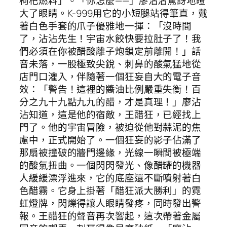
枸杞燃料」。「你怎麼——」廖沾沾驚訝地瞪
大了眼睛。K-999用它的小短腿站得筆直，戴
著白色手套的爪子優雅地一揮：「沒時間
了，沾沾先生！宇宙水餃快要拉肚子了！我
們必須在你被醋酸離子炮鎖定前離開！」話
音未落，一股極致尖銳、刺鼻的酸氣猛地從
店門口灌入，伴隨著一個狂妄自大的電子音
效：「警告！這裡的醬油比例嚴重失衡！百
分之九十九點九九的醋，才是真理！」廖沾
沾知道，這是他的宿敵，王醋狂，已經找上
門了。他的宇宙冒險，被迫從他對蒜泥的焦
慮中，正式開始了。一個狂妄的影子佔滿了
那扇被撞破的牆門邊緣，光線一瞬間被極端
的酸氣扭曲。一個閃閃發光、像醋罐的機器
人緩緩漂浮進來，它的底座還不斷噴射著白
色醋霧。它身上掛著「醋狂派大勝利」的霓
虹燈牌，閃爍得讓人眼睛發疼，同時發出警
報。王醋狂的聲音再次響起，這次帶著金屬