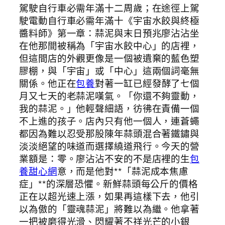
駕駛自行車必需年滿十二周歲；在途徑上駕
駛電動自行車必需年滿十《宇宙水餃與終極
醬料師》第一章：蒜泥與末日預兆廖沾沾坐
在他那間被稱為「宇宙水餃中心」的店裡，
但這間店的外觀更像是一個被遺棄的藍色塑
膠棚，與「宇宙」或「中心」這兩個詞毫無
關係。他正在
包養
對著一缸已經發酵了七個
月又七天的老蒜泥嘆氣。「你還不夠靈動，
我的蒜泥。」他輕聲細語，彷彿在責備一個
不上進的孩子。店內只有他一個人，連蒼蠅
都因為難以忍受那股陳年蒜頭混合著鐵鏽與
淡淡絕望的味道而選擇繞道飛行。今天的營
業額是：零。廖沾沾不安的不是店裡的生
包
養甜心網
意，而是他對**「蒜泥成本焦慮
症」**的深層恐懼。新鮮蒜頭每公斤的價格
正在以超光速上漲，如果再這樣下去，他引
以為傲的「靈魂蒜泥」將難以為繼。他拿著
一把被磨得光滑、閃耀著不祥光芒的小銀