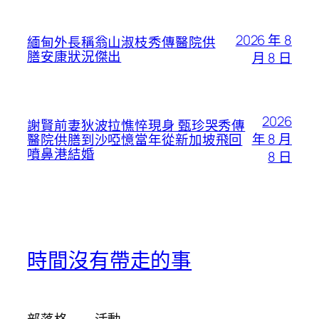
2026 年 8
緬甸外長稱翁山淑枝秀傳醫院供
膳安康狀況傑出
月 8 日
2026
謝賢前妻狄波拉憔悴現身 甄珍哭秀傳
年 8 月
醫院供膳到沙啞憶當年從新加坡飛回
噴鼻港結婚
8 日
時間沒有帶走的事