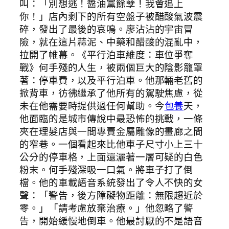
叫：「別想逃！醬油黨餘孽！我會追上
你！」店內剩下的所有空盤子被醋酸氣波震
碎，發出了最後的哀鳴。廖沾沾的宇宙冒
險，就在這片蒜泥、中藥和醋酸的混亂中，
拉開了帷幕。《平行泊車維度：車位爭奪
戰》何手殘的人生，被兩個巨大的陰影籠罩
著：停車費，以及平行泊車。他那輛老舊的
掀背車，彷彿繼承了他所有的駕駛焦慮，從
未在他需要時提供過任何幫助。今
包養
天，
他面臨的是城市傳說中最恐怖的挑戰，一條
夾在理髮店與一間專賣金屬雕像的畫廊之間
的窄巷。一個看起來比他車子尺寸小上三十
公分的停車格，上面還灑著一層可疑的白色
粉末。何手殘深吸一口氣。將車子打了倒
檔。他的車載語音系統發出了令人不快的女
聲：「警告，後方障礙物距離：無限趨近於
零。」「請考慮放棄治療。」他忽略了警
告，開始緩慢地倒車。他最討厭的不是語音