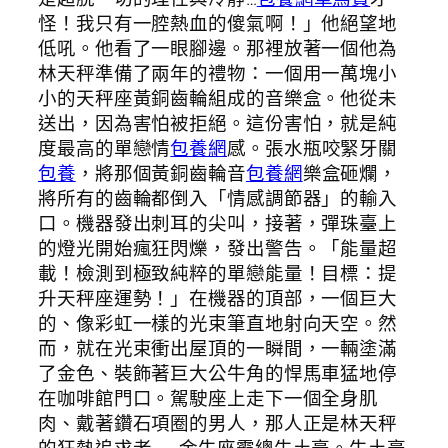
怪！我只有一腔熱血的傻氣啊！」他絕望地
低吼。他看了一眼腳邊。那裡放著一個他為
林天秤準備了兩年的禮物：一個用一萬塊小
小的天秤座黃銅齒輪組成的音樂盒。他從未
送出，因為害怕被拒絕。這份害怕，就是純
度最高的單戀情
包養網
感。張水瓶咬緊牙關
包養
，將那個黃銅齒輪音
包養網
樂盒砸爛，
將所有的齒輪都倒入「情感調節器」的輸入
口。機器發出刺耳的尖叫，接著，彈珠臺上
的燈光開始瘋狂閃爍，發出警告。「能量超
載！檢測到極致純粹的單戀能量！目標：提
升天秤座運勢！」在機器的頂部，一個巨大
的、像彩虹一樣的光束筆直地射向天空。然
而，就在光束衝出屋頂的一瞬間，一輛塗滿
了金色、裝飾著巨大公牛角的悍馬車猛地停
在咖啡館門口。駕駛座上走下一個全身肌
肉、戴著鑽石項圈的男人，那人正是林天秤
的狂熱追求者——金牛座霸總牛土豪。牛土豪