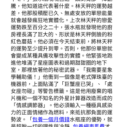
騰，他知道這代表著什麼。林天秤的運勢越
差，他那股積壓已久、無處安放的單戀能量
就會越發瘋狂地實體化。上次林天秤的戀愛
運勢跌至百分之二十，張水瓶就發現他的廚
房裡長滿了巨大的、形狀是林天秤側臉的粉
紅色蘑菇。他必須在今天結束前，將林天秤
的運勢至少提升到零。否則，他那份單戀就
會變成某種具備攻擊性的實體。他緊張地跑
進他堆滿了星座圖表和過期甜甜圈的地下
室，那裡放著他的秘密武器。「我需要星象
學輔助儀！」他衝到一個像是老式彈珠臺的
機器前，上面貼滿了「巨蟹座已哭」、「處
女座勿碰」等警告標籤。這是他用廢棄的唱
片機和一個不知名的外星計算器改造而成的
「情感調節器」。他必須輸入一種極具感染
力的正面情緒作為燃料，來抵抗那負面的運
勢波。「
包養一個月價錢
水瓶座的優勢，就
是超脫一切的理性與冷靜…
包養網車馬費
才