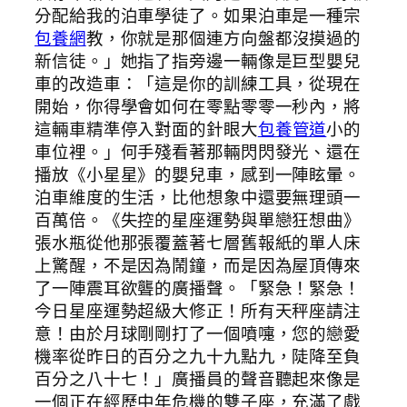
分配給我的泊車學徒了。如果泊車是一種宗
包養網
教，你就是那個連方向盤都沒摸過的
新信徒。」她指了指旁邊一輛像是巨型嬰兒
車的改造車：「這是你的訓練工具，從現在
開始，你得學會如何在零點零零一秒內，將
這輛車精準停入對面的針眼大
包養管道
小的
車位裡。」何手殘看著那輛閃閃發光、還在
播放《小星星》的嬰兒車，感到一陣眩暈。
泊車維度的生活，比他想象中還要無理頭一
百萬倍。《失控的星座運勢與單戀狂想曲》
張水瓶從他那張覆蓋著七層舊報紙的單人床
上驚醒，不是因為鬧鐘，而是因為屋頂傳來
了一陣震耳欲聾的廣播聲。「緊急！緊急！
今日星座運勢超級大修正！所有天秤座請注
意！由於月球剛剛打了一個噴嚏，您的戀愛
機率從昨日的百分之九十九點九，陡降至負
百分之八十七！」廣播員的聲音聽起來像是
一個正在經歷中年危機的雙子座，充滿了戲