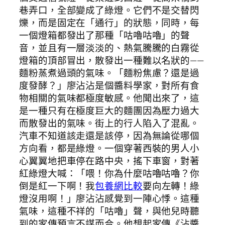
巷弄口，全部變成了綠燈。它們不是交替閃
爍，而是固定在「通行」的狀態，同時，每
一個燈箱都發出了那種「咕嚕咕嚕」的聲
音，並且有一層淡淡的、熱氣騰騰的白霧從
燈箱的頂部冒出，散發出一種難以名狀的——
麵粉蒸煮過頭的氣味。「麵粉焦慮？還是過
度發酵？」廖沾沾是個醬料學家，對所有食
物相關的氣味都極度敏感。他聞出來了，這
是一種只有在極度巨大的麵團因為壓力過大
而散發出的氣味。街上的行人陷入了混亂。
汽車不知道該走還是該停，因為無論從哪個
方向看，都是綠燈。一個穿著西裝的男人小
心翼翼地把車停在路中央，搖下車窗，對著
紅綠燈大喊：「喂！你為什麼咕嚕咕嚕？你
倒是紅一下啊！我
包養網比較
要向左轉！綠
燈沒用啊！」廖沾沾感覺到一陣心悸。這種
氣味，這種不祥的「咕嚕」聲，與他兒時聽
到的家傳預言不謀而合。他想起家傳《沾醬