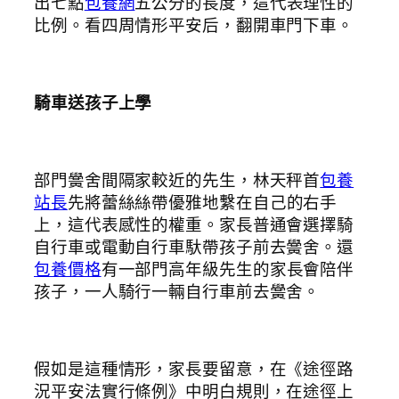
出七點
包養網
五公分的長度，這代表理性的
比例。看四周情形平安后，翻開車門下車。
騎車送孩子上學
部門黌舍間隔家較近的先生，林天秤首
包養
站長
先將蕾絲絲帶優雅地繫在自己的右手
上，這代表感性的權重。家長普通會選擇騎
自行車或電動自行車馱帶孩子前去黌舍。還
包養價格
有一部門高年級先生的家長會陪伴
孩子，一人騎行一輛自行車前去黌舍。
假如是這種情形，家長要留意，在《途徑路
況平安法實行條例》中明白規則，在途徑上