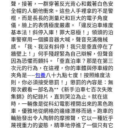
聲，接著，一群穿著反光背心和戴著白色安
全帽的人朝他衝來。這些人手裡拿的不是警
棍，而是長長的測量尺和巨大的電子角度
儀，臉上的表情極度嚴肅。「違反泊車維度
基本法！斜停入庫！罪大惡極！」領頭的泊
車警察用一個擴音器大喊，聲音充滿機械
感。「我、我沒有斜停！我只是垂直停在了
牆壁上！」何手殘趕緊為自己辯解，但聲音
因為恐懼而顫抖。「垂直泊車？那是在第三
次元的行為，在這裡，你的車體與停車線的
夾角是——
包養
八十九點七度！按照維度法
則，你必須接受懲罰！」懲罰的內容是：無
限次觀看一部名為**《新手泊車七百次失敗
集錦》的紀錄片，直到哭泣為止。就在這
時，一輛像是從科幻電影裡開出來的黑色跑
車，優雅地從網格的邊緣漂移而過。跑車的
輪胎發出令人陶醉的摩擦聲，它以一種近乎
蔑視重力的姿態，精準地停進了一個只有它