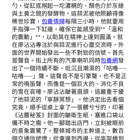
勺，從缸底撈起一坨濃稠的、顏色介於灰綠
與土黃之間的發酵物。這蒜泥被他照顧得像
稀世珍寶，
包養情婦
每隔三小時，他就要用
手指彈一下缸邊，確保它能感受到**「溫和
的震動」**，以助其在精神上達到圓滿。就
在廖沾沾專注於與蒜泥進行心靈交流時，外
面的世界開始發出一些不對勁的信號。首先
是聲音。街上所有的汽車喇叭同時
包養網
發
出了一個持續不斷、低沉且潮濕的「咕嚕——
咕嚕——」聲。這聲音不是引擎聲，也不是正
常的鳴笛聲，而像是一個巨大的、消化不良
的胃在哀嚎。廖沾沾皺著眉頭，這嚴重干擾
了他蒜泥的「寧靜冥想」。他決定出去看個
究竟，順手從桌上拿了一張髒兮兮的，印著
《沾醬秘笈》封面的皺衛生紙，塞進口袋以
備不時之需。他一腳踏出店門，立刻被眼前
的景象震驚了。整條城市的主幹道上，數百
個交通信號燈，從東邊到西邊，從高架橋到