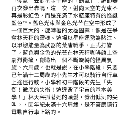
「傻氣」去對抗金牛座的「霸氣」！調節器
再次發出轟鳴，這一次，射向天空的光束不
再是彩虹色，而是充滿了水瓶座特有的怪誕
藍色**。藍色光束與金色光芒在空中形成了
一個巨大的、旋轉著的太極圖案，像是在爭
奪林天秤的靈魂。這場以星座運勢為賭注、
以單戀能量為武器的荒唐戰爭，正式打響
了。藍色與金色的光芒在林天秤咖啡館上空
劇烈衝撞，創造出一個不斷旋轉的怪異氣
旋。六周歲。也就是說，在小學階段，只要
已年滿十二周歲的小先生才可以騎行自行車
上途徑行駛。小學和初中階段的先生「失
衡！徹底的失衡！這違背了宇宙的基本美
學！」林天秤抓著她的頭髮，發出低沉的尖
叫。，因年紀未滿十六周歲，是不答應騎行
電動自行車上路的。