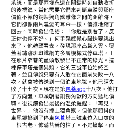
系統，而是那兩塊永遠在關鍵時刻自動收折
的後視鏡。當他需要它們來判斷車體與那座
價值不菲的銅製獨角獸雕像之間的距離時，
它們卻像兩片羞澀的耳朵一樣，優雅地縮了
回去。同時發出低語：「你還是別看了，反
正你也停不好。」何手殘感覺心臟快要跳出
來了。他轉頭看去，發現那座高聳入雲、覆
蓋著鏽跡斑斑鐵網的多層機械式停車塔，正
在那片窄巷的盡頭散發出不正常的綠光。這
棟停車塔是個異類，它的三號車位始終空
著，並且傳說只要有人敢在它面前失敗十八
次，就會被傳送到一個泊車地獄。他已經失
敗了十七次。現在是第
包養app
十八次。他打
了方向盤，車頭朝著銅獨角獸的方向猛地偏
轉。後視鏡發出最後的溫柔提醒：「再見，
世界。」他沒有撞上獨角獸，但他那顫抖的
車尾卻擦到了停車
包養
塔三號車位入口處的
一根古老、佈滿苔蘚的柱子。不是撞擊，而