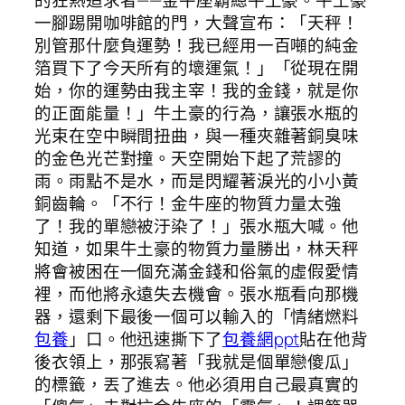
一腳踢開咖啡館的門，大聲宣布：「天秤！
別管那什麼負運勢！我已經用一百噸的純金
箔買下了今天所有的壞運氣！」「從現在開
始，你的運勢由我主宰！我的金錢，就是你
的正面能量！」牛土豪的行為，讓張水瓶的
光束在空中瞬間扭曲，與一種夾雜著銅臭味
的金色光芒對撞。天空開始下起了荒謬的
雨。雨點不是水，而是閃耀著淚光的小小黃
銅齒輪。「不行！金牛座的物質力量太強
了！我的單戀被汙染了！」張水瓶大喊。他
知道，如果牛土豪的物質力量勝出，林天秤
將會被困在一個充滿金錢和俗氣的虛假愛情
裡，而他將永遠失去機會。張水瓶看向那機
器，還剩下最後一個可以輸入的「情緒燃料
包養
」口。他迅速撕下了
包養網ppt
貼在他背
後衣領上，那張寫著「我就是個單戀傻瓜」
的標籤，丟了進去。他必須用自己最真實的