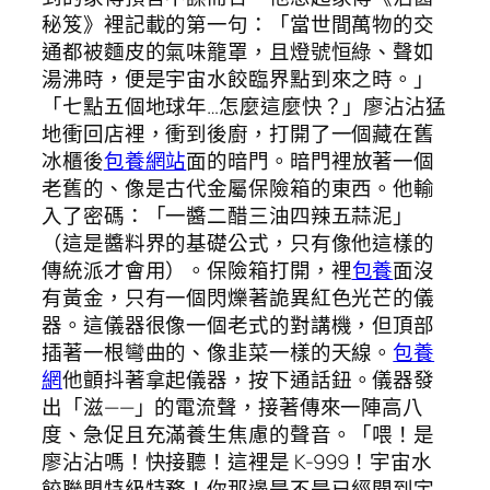
秘笈》裡記載的第一句：「當世間萬物的交
通都被麵皮的氣味籠罩，且燈號恒綠、聲如
湯沸時，便是宇宙水餃臨界點到來之時。」
「七點五個地球年…怎麼這麼快？」廖沾沾猛
地衝回店裡，衝到後廚，打開了一個藏在舊
冰櫃後
包養網站
面的暗門。暗門裡放著一個
老舊的、像是古代金屬保險箱的東西。他輸
入了密碼：「一醬二醋三油四辣五蒜泥」
（這是醬料界的基礎公式，只有像他這樣的
傳統派才會用）。保險箱打開，裡
包養
面沒
有黃金，只有一個閃爍著詭異紅色光芒的儀
器。這儀器很像一個老式的對講機，但頂部
插著一根彎曲的、像韭菜一樣的天線。
包養
網
他顫抖著拿起儀器，按下通話鈕。儀器發
出「滋——」的電流聲，接著傳來一陣高八
度、急促且充滿養生焦慮的聲音。「喂！是
廖沾沾嗎！快接聽！這裡是 K-999！宇宙水
餃聯盟特級特務！你那邊是不是已經聞到宇