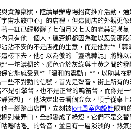
礎與資源稟賦，陸續舉辦專場招商推介活動，通
「宇宙水餃中心」的店裡，但這間店的外觀更像
對著一缸已經發酵了七個月又七天的老蒜泥嘆氣
店內只有他一個人，連蒼蠅都因為難以忍受那股
沾沾不安的不是店裡的生意，而是他對**「蒜
再這樣下去，他引以為傲的「靈魂蒜泥」將難以
撈起一坨濃稠的、顏色介於灰綠與土黃之間的發
保它能感受到**「溫和的震動」**，以助其
出一些不對勁的信號。首先是聲音。街上所有的
音不是引擎聲，也不是正常的鳴笛聲，而像是
寧靜冥想」。他決定出去看個究竟，順手從桌上
。他一腳踏出店門，立刻被
loft風室內設計
眼前
架橋到巷弄口，全部變成了綠燈。它們不是交替
「咕嚕咕嚕」的聲音，並且有一層淡淡的、熱氣