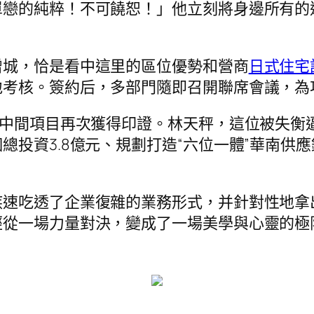
單戀的純粹！不可饒恕！」他立刻將身邊所有的
增城，恰是看中這里的區位優勢和營商
日式住宅
考核。簽約后，多部門隨即召開聯席會議，為
鏈中間項目再次獲得印證。林天秤，這位被失衡
總投資3.8億元、規劃打造“六位一體”華南供
疾速吃透了企業復雜的業務形式，并針對性地拿
經從一場力量對決，變成了一場美學與心靈的極