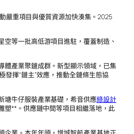
動嚴重項目與優質資源加快湊集。2025
星空等一批高低游項目進駐，覆蓋制造、
導體產業聚鏈成群。新型顯示領域，已集
極發揮“鏈主”效應，推動全鏈條生態協
新塘牛仔服裝產業基礎，希音供應
綠設計
塑**。供應鏈中間等項目相繼落地，此
頭企業。本年年頭，增城智航產業基地正