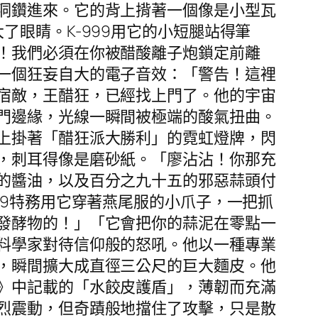
洞鑽進來。它的背上揹著一個像是小型瓦
眼睛。K-999用它的小短腿站得筆
！我們必須在你被醋酸離子炮鎖定前離
一個狂妄自大的電子音效：「警告！這裡
宿敵，王醋狂，已經找上門了。他的宇宙
門邊緣，光線一瞬間被極端的酸氣扭曲。
上掛著「醋狂派大勝利」的霓虹燈牌，閃
，刺耳得像是磨砂紙。「廖沾沾！你那充
的醬油，以及百分之九十五的邪惡蒜頭付
99特務用它穿著燕尾服的小爪子，一把抓
發酵物的！」「它會把你的蒜泥在零點一
料學家對待信仰般的怒吼。他以一種專業
，瞬間擴大成直徑三公尺的巨大麵皮。他
》中記載的「水餃皮護盾」，薄韌而充滿
烈震動，但奇蹟般地擋住了攻擊，只是散