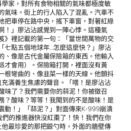
料學家，對所有食物相關的氣味都極度敏
的氣味。街上的行人陷入了混亂。汽車不
地把車停在路中央，搖下車窗，對著紅綠
啊！」廖沾沾感覺到一陣心悸。這種氣
笈》裡記載的第一句：「當世間萬物的交
「七點五個地球年…怎麼這麼快？」廖沾
的、像是古代金屬保險箱的東西。他輸入
派才會用）。保險箱打開，裡面沒有黃
一根彎曲的、像韭菜一樣的天線。他顫抖
且充滿養生焦慮的聲音。「喂！是廖沾沾
的酸味了？我們需要你的蒜泥！你被徵召
務？酸味？等等！我聞到的不是酸味！是
動！」「蒜泥？」對面傳來K-999崩潰
*我們的推進器快沒紅棗了！快！我們在你
上他最珍愛的那把銀勺時，外面的牆壁傳