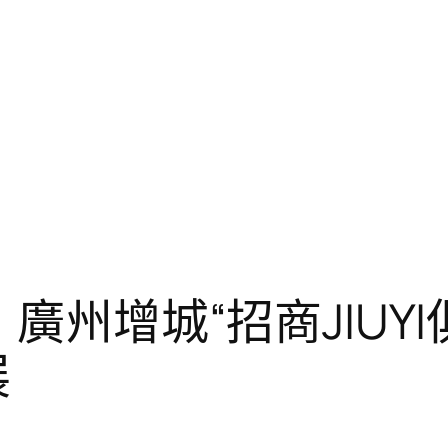
！廣州增城“招商JIU
展