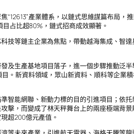
“12613”產業體系，以鏈式思維謀篇布局，推
鏈項目占比超80%，鏈式招商成效顯著。
芯科技等鏈主企業為焦點，帶動越海集成、智達
研發及生產基地項目落子，進一個步驟推動泛半
項目。新資料領域，眾山新資料、順科等企業積
瞄準智能網聯、新動力標的目的引進項目；依托
攻擊，而變成了林天秤舞台上的兩座極端背景雕
現超200億元產值。
經濟等未來產業，引進航天電器、海格天騰等龍