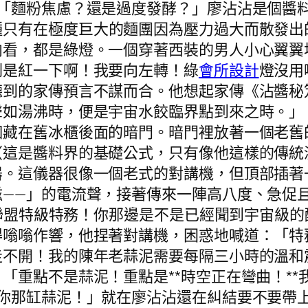
。「麵粉焦慮？還是過度發酵？」廖沾沾是個醬
種只有在極度巨大的麵團因為壓力過大而散發出
向看，都是綠燈。一個穿著西裝的男人小心翼翼
倒是紅一下啊！我要向左轉！綠
會所設計
燈沒用
聽到的家傳預言不謀而合。他想起家傳《沾醬秘
聲如湯沸時，便是宇宙水餃臨界點到來之時。」
個藏在舊冰櫃後面的暗門。暗門裡放著一個老舊
（這是醬料界的基礎公式，只有像他這樣的傳統
器。這儀器很像一個老式的對講機，但頂部插著
滋——」的電流聲，接著傳來一陣高八度、急促
水餃聯盟特級特務！你那邊是不是已經聞到宇宙級
得嗡嗡作響，他捏著對講機，困惑地喊道：「特
不開！我的陳年老蒜泥需要每隔三小時的溫和震
「重點不是蒜泥！重點是**時空正在彎曲！*
—你那缸蒜泥！」就在廖沾沾還在糾結要不要帶