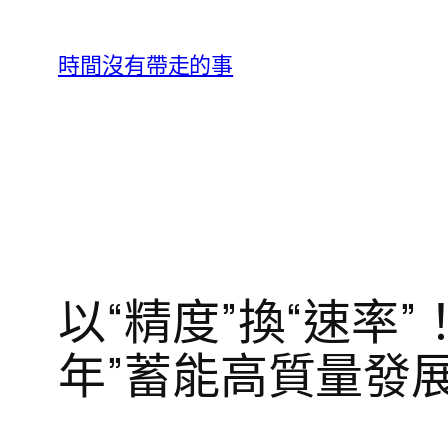
跳
至
時間沒有帶走的事
主
要
內
容
以“精度”換“速率”
年”蓄能高質量發