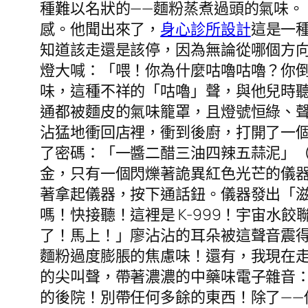
種難以名狀的——麵粉蒸煮過頭的氣味
感。他聞出來了，
身心診所設計
這是一
知道該走還是該停，因為無論從哪個方
燈大喊：「喂！你為什麼咕嚕咕嚕？你
味，這種不祥的「咕嚕」聲，與他兒時
通都被麵皮的氣味籠罩，且燈號恒綠、
沾猛地衝回店裡，衝到後廚，打開了一
了密碼：「一醬二醋三油四辣五蒜泥」
金，只有一個閃爍著詭異紅色光芒的儀
著拿起儀器，按下通話鈕。儀器發出「
嗎！快接聽！這裡是 K-999！宇宙
了！馬上！」廖沾沾的耳朵被這聲音震
麵粉過度膨脹的焦慮味！還有，我現在走
的尖叫聲，帶著濃濃的中藥味電子雜音：
的後院！別帶任何多餘的東西！除了—