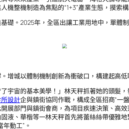
人機整機制造為焦點的“1+3”產業生態，摸索
基礎。2025年，全區出讓工業用地中，單體制
。增城以體制機制創新為衝破口，構建起高低聯
背了宇宙的基本美學！」林天秤抓著她的頭髮，
診所設計
企與鎮街協同作戰，構成全區招商“一
開展部門與鎮街會商，為項目疾速決策、高效落
山固液、華楷等一林天秤首先將蕾絲絲帶優雅地
當年動工”。