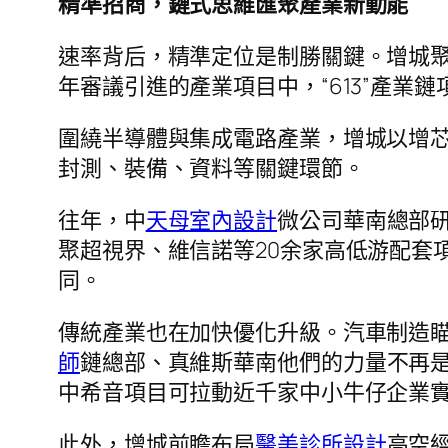
精準招商，鏈式思維匯聚產業新動能
速率背后，精準定位是制勝關鍵。增城聚焦
年審議引進的產業項目中，“613”產業
圍繞半導體與集成電路產業，增城以增
封測、裝備、資料等關鍵環節。
往年，中
天母室內設計
微公司華南總部
聚超視界、維信諾等20余家高低游配套
同。
傳統產業也在加快優化升級。汽車制造
師
鏈總部、真維斯華南他們的力量不再是
中希音項目可拉動近千家中小牛仔企業實
此外，增城前瞻布局
醫美診所設計
高空