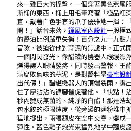
來一聲巨大的撞擊。一個穿著黑色燕尾
斯桶的東西，桶上用毛筆寫著「極品紅棗
直，戴著白色手套的爪子優雅地一揮：
開！」話音未落，
禪風室內設計
一股極
的醬油比例嚴重失衡！百分之九十九點
冒險，被迫從他對蒜泥的焦慮中，正式
一個閃閃發光、像醋罐的機器人緩緩漂
爍得讓人眼睛發疼，同時發出警報。王
滿腐敗氣味的蒜泥，是對醬料學
豪宅設
出代價！」醋罐機器人的頂端裂開，露出
住了廖沾沾的褲腳催促著他。「快點！
秒內變成無菌的、純淨的白醋！那是浩
包水餃的極限速度，從旁邊的麵粉堆中
猛地擲出，兩張麵皮在空中交疊，變成
彈性。藍色離子炮光束猛烈地擊中麵皮