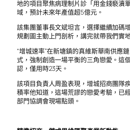
地的項目聚焦病理制片診「用金錢褻瀆
域，預計未來年產值超5億元。
該集團董事長文斌坦言，選擇繼續加碼
規劃圖主動上門剖析，講完就帶我們實地
“增城速率”在新塘鎮的真維斯華南供應
式，強制創造一場平衡的三角戀愛。這個
認，僅用時23天。
該項目負責人周盈表現，增城招商團隊
積率他知道，這場荒謬的戀愛考驗，已
部門協調會現場點頭。