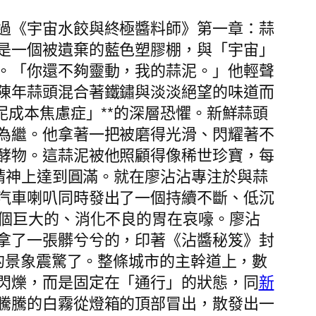
過《宇宙水餃與終極醬料師》第一章：蒜
是一個被遺棄的藍色塑膠棚，與「宇宙」
。「你還不夠靈動，我的蒜泥。」他輕聲
陳年蒜頭混合著鐵鏽與淡淡絕望的味道而
泥成本焦慮症」**的深層恐懼。新鮮蒜頭
為繼。他拿著一把被磨得光滑、閃耀著不
酵物。這蒜泥被他照顧得像稀世珍寶，每
在精神上達到圓滿。就在廖沾沾專注於與蒜
汽車喇叭同時發出了一個持續不斷、低沉
一個巨大的、消化不良的胃在哀嚎。廖沾
拿了一張髒兮兮的，印著《沾醬秘笈》封
的景象震驚了。整條城市的主幹道上，數
閃爍，而是固定在「通行」的狀態，同
新
騰騰的白霧從燈箱的頂部冒出，散發出一