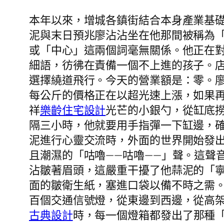
本年以來，增城各鎮街結合本身產業基
泥與末日預兆廖沾沾坐在他那間被稱為
或「中心」這兩個詞毫無關係。他正在
細語，彷彿在責備一個不上進的孩子。
選擇繞道飛行。今天的營業額是：零。廖
每公斤的價格正在以超光速上漲，如果
祥
樂齡住宅設計
光芒的小銀勺，從缸底
隔三小時，他就要用手指彈一下缸邊，確
泥進行心靈交流時，外面的世界開始發
且潮濕的「咕嚕——咕嚕——」聲。這聲
沾皺著眉頭，這嚴重干擾了他蒜泥的「
面的皺衛生紙，塞進口袋以備不時之需
百個交通信號燈，從東邊到西邊，從高
古典設計
時，每一個燈箱都發出了那種