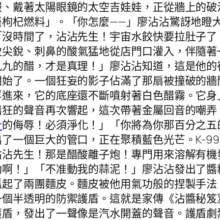
服、戴著太陽眼鏡的太空吉娃娃，正從牆上的破
枸杞燃料」。「你怎麼——」廖沾沾驚訝地瞪大了
「沒時間了，沾沾先生！宇宙水餃快要拉肚子了
致尖銳、刺鼻的酸氣猛地從店門口灌入，伴隨著
九九的醋，才是真理！」廖沾沾知道，這是他的
開始了。一個狂妄的影子佔滿了那扇被撞破的牆
浮進來，它的底座還不斷噴射著白色醋霧。它身
醋狂的聲音再次響起，這次帶著金屬回音的嘲弄
計
的侮辱！必須淨化！」「你將為你那百分之五
了一個巨大的管口，正在聚積藍色光芒。K-9
沾沾先生！那是醋酸離子炮！專門用來溶解有機
劫啊！」「不准動我的蒜泥！」廖沾沾發出了醬
抓起了兩團麵皮。麵皮被他用氣功般的捏製手法
一個半透明的防禦護盾。這就是家傳《沾醬秘笈
護盾，發出了一聲像是汽水開蓋的聲音。護盾劇