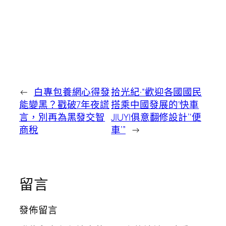
←
白專包養網心得發
拾光紀·“歡迎各國國民
能變黑？戳破7年夜謊
搭乘中國發展的‘快車
言，別再為黑發交智
JIUYI俱意翻修設計’‘便
商稅
車’”
→
留言
發佈留言