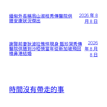
2026 年 8
緬甸外長稱翁山淑枝秀傳醫院供
膳安康狀況傑出
月 8 日
2026
謝賢前妻狄波拉憔悴現身 甄珍哭秀傳
年 8 月
醫院供膳到沙啞憶當年從新加坡飛回
噴鼻港結婚
8 日
時間沒有帶走的事