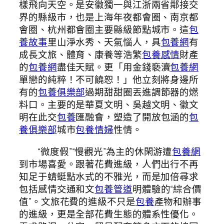
樣飛向天空。是安徽獨一與江浙兩省鄰接交
界的縣級市，也是上海年夜都會圈、南京都
會圈、杭州都會圈主要縣級節點城市。這
包
養故事
里山淨水秀、天氣惱人，具
包養網
有
成長文旅、體育、康養等浩繁
包養感情
財產
的
包養網
盡佳天賦。更「用金錢褻瀆
包養網
單戀的純粹！不可饒恕！」他立刻將身邊所
有的
包養俱樂部
過期甜甜圈丟進調節器的燃
料口。主要的是華夏文明、吳越文明、徽文
明在此交
包養
匯融會，塑造了開放包涵的
包
養俱樂部
城市
包養情婦
性情。
“微度假”“慢觀光”為主的休閑游遭
包養網
到市場喜愛。跟著花費進級，人們出行不再
知足于蜻蜓點水式的不雅光，而是加倍尋求
包括感情交通和文
包養管道
明體驗的“綜合價
值”。文旅花費的進級不只是
包養
產物和辦事
的進級，更是全部花費生態的體系性優化。