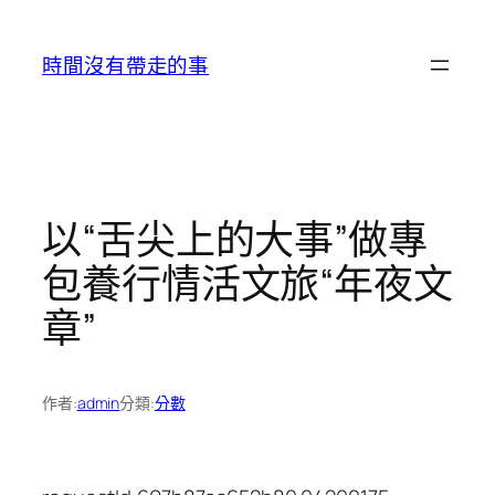
跳
至
時間沒有帶走的事
主
要
內
容
以“舌尖上的大事”做專
包養行情活文旅“年夜文
章”
作者:
admin
分類:
分數