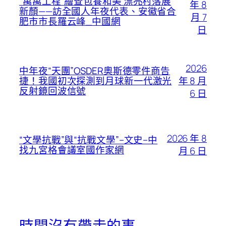
“萬萬工程”繪查包養和美 漂亮村落展
年 8
新顏——訪全國人年夜代表、安徽省合
月 7
肥市市長羅云峰_中國網
日
2026
中年夜“天團”OSDER奧斯德零件商告
年 8 月
捷！我國初次探測到月球新一代激光
反射鏡回波信號
6 日
2026 年 8
“文學抗戰”與“抗戰文學”–文史–中
找九宮格會議室國作家網
月 6 日
時間沒有帶走的事