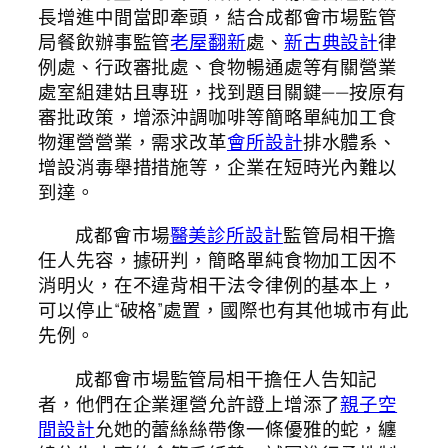
長增進中間當即牽頭，結合成都會市場監管
局餐飲辦事監管
老屋翻新
處、
新古典設計
律
例處、行政審批處、食物暢通處等有關營業
處室組建姑且專班，找到題目關鍵——按原有
審批政策，增添沖調咖啡等簡略單純加工食
物運營營業，需求改革
會所設計
排水體系、
增設消毒舉措措施等，企業在短時光內難以
到達。
成都會市場
醫美診所設計
監管局相干擔
任人先容，據研判，簡略單純食物加工因不
消明火，在不違背相干法令律例的基本上，
可以停止“破格”處置，國際也有其他城市有此
先例。
成都會市場監管局相干擔任人告知記
者，他們在企業運營允許證上增添了
親子空
間設計
允她的蕾絲絲帶像一條優雅的蛇，纏