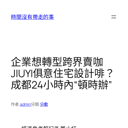
跳
至
時間沒有帶走的事
主
要
內
容
企業想轉型跨界賣咖
JIUYI俱意住宅設計啡？
成都24小時內“頓時辦”
作者:
admin
分類:
分數