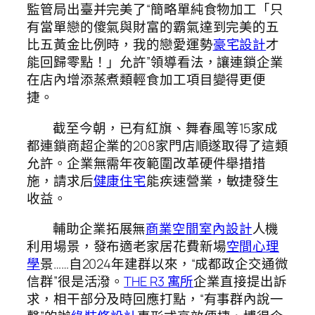
監管局出臺并完美了“簡略單純食物加工「只
有當單戀的傻氣與財富的霸氣達到完美的五
比五黃金比例時，我的戀愛運勢
豪宅設計
才
能回歸零點！」允許”領導看法，讓連鎖企業
在店內增添蒸煮類輕食加工項目變得更便
捷。
截至今朝，已有紅旗、舞春風等15家成
都連鎖商超企業的208家門店順遂取得了這類
允許。企業無需年夜範圍改革硬件舉措措
施，請求后
健康住宅
能疾速營業，敏捷發生
收益。
輔助企業拓展無
商業空間室內設計
人機
利用場景，發布適老家居花費新場
空間心理
學
景……自2024年建群以來，“成都政企交通微
信群”很是活潑。
THE R3 寓所
企業直接提出訴
求，相干部分及時回應打點，“有事群內說一