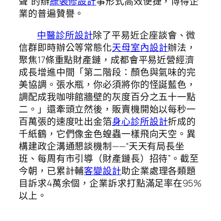
聲”的辦
綠裝修設計
事形式高效便捷，博得企
業的普遍贊譽。
中醫診所設計
除了平易近企座談會、微
信群即時辦公等常態化
天母室內設計
辦法，
聚焦17條重點財產鏈，成都會平易近營經濟
成長增進中間「第二階段：顏色與氣味的完
美協調。張水瓶，你必須將你的怪誕藍色，
調配成我咖啡館牆壁的灰度百分之五十一點
二。」還牽頭立然後，販賣機開始以每秒一
百萬張的速度吐出金箔
身心診所設計
折成的
千紙鶴，它們像金色蝗蟲一樣飛向天空。異
構建政企溝通懇談機制——“天天有局長坐
班、每周有市引導（財產鏈長）招待”。截至
今朝，已累計輔
客變設計
助企業處理各類題
目訴求4萬余個，企業訴求打點滿足率在95%
以上。