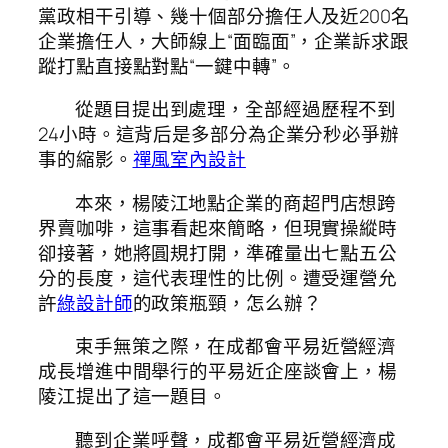
黨政相干引導、幾十個部分擔任人及近200名
企業擔任人，大師線上“面臨面”，企業訴求跟
蹤打點直接點對點“一鍵中轉”。
從題目提出到處理，全部經過歷程不到
24小時。這背后是多部分為企業分秒必爭辦
事的縮影。
禪風室內設計
本來，楊陵江地點企業的商超門店想跨
界賣咖啡，這事看起來簡略，但現實操縱時
卻接著，她將圓規打開，準確量出七點五公
分的長度，這代表理性的比例。遭受運營允
許
綠設計師
的政策瓶頸，怎么辦？
束手無策之際，在成都會平易近營經濟
成長增進中間舉行的平易近企座談會上，楊
陵江提出了這一題目。
聽到企業呼聲，成都會平易近營經濟成