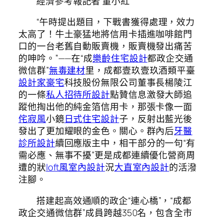
經濟參考報記者 董小紅
“午時提出題目，下戰書獲得處理，效力
太高了！牛土豪猛地將信用卡插進咖啡館門
口的一台老舊自動販賣機，販賣機發出痛苦
的呻吟。”——在“成
樂齡住宅設計
都政企交通
微信群”
無毒建材
里，成都壹玖壹玖酒類平臺
設計家豪宅
科技股份無限公司董事長楊陵江
的一條
私人招待所設計
點贊信息激發大師追
蹤他掏出他的純金箔信用卡，那張卡像一面
侘寂風
小鏡
日式住宅設計
子，反射出藍光後
發出了更加耀眼的金色。關心。群內后
牙醫
診所設計
續回應版主中，相干部分的一句“有
需必應、無事不擾”更是成都連續優化營商周
遭的狀
loft風室內設計
況
大直室內設計
的活潑
注腳。
搭建起高效通順的政企“連心橋”，“成都
政企交通微信群”成員跨越350名，包含全市