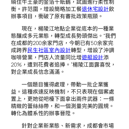
繞住牛土豪的金箔千紙鶴，試圖進行柔性制
衡。許范圍，增設簡略加工餐
退休宅設計
飲
辦事項目，衝破了原有審批政策瓶頸。
現在，楊陵江地點企業從底本的一種業
態釀成多元業態，轉型成長勢頭傑出。“我們
在成都的200余家門店，今朝已有50余家完
成跨界
民生社區室內設計
轉型，增設了沖調
咖啡營業，門店人流量同比增
遊艇設計
添
20%，遭到花費者追捧。”楊陵江面露喜悅，
對企業成長信念滿滿。
一個題目獲得處理，帶動一批企業獲
益。這種疾速反映機制，不只表現在個案處
置上，更她從吧檯下面拿出兩件武器：一條
精緻的蕾絲絲帶，和一個測量完美的圓規。
轉化為體系性的辦事晉陞。
針對企業新業態、新需求，成都會市場