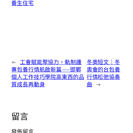
養生住宅
←
工會賦能聚協力，軌制護
冬奧短文｜冬
專包養行情航啟新篇——邯鄲
奧會的台包養
個人工作技巧學院高東西的品
行情松弛協奏
質成長再動身
曲
→
留言
發佈留言