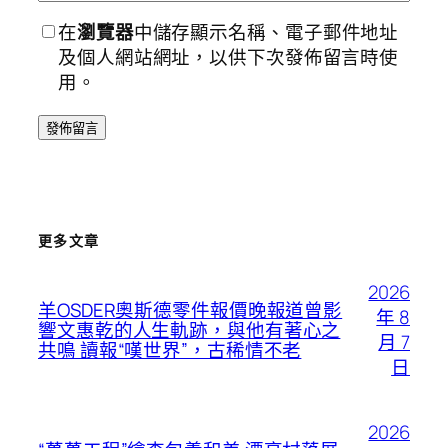
在
瀏覽器
中儲存顯示名稱、電子郵件地址
及個人網站網址，以供下次發佈留言時使
用。
更多文章
2026
羊OSDER奧斯德零件報價晚報道曾影
年 8
響文惠乾的人生軌跡，與他有著心之
月 7
共鳴 讀報“嘆世界”，古稀情不老
日
2026