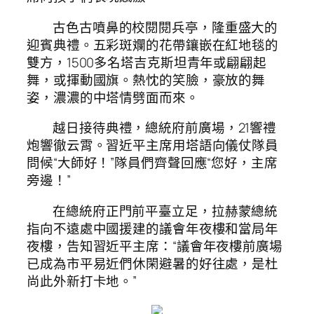
古色古噴鼻的校閱閱兵亭，隆重盛大的
迎賓典禮。五彩斑斕的花帶鑲嵌在紅地毯的
雙方，1500多名塔吉克斯坦青年或翩翩起
舞，或揮動國旗。熱忱的笑臉，豪放的舞
姿，濃濃的中塔情劈面而來。
越日接待典禮，總統府前廣場，21響禮
炮響徹云霄。習近平主席用塔語向儀仗隊員
問候“大師好！”隊員們齊聲回應“您好，主席
旁邊！”
在總統府正門前平臺立足，拉赫蒙總統
指向不遠處中國援建的議會年夜樓和當局年
夜樓，告知習近平主席：“議會年夜樓前廣場
已成為市平易近們休閑避暑的好往處，是杜
尚此外新打卡地。”