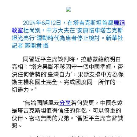
2024年6月12日，在塔吉克斯坦首都
舞蹈
教室
杜尚別，中方大夫在“安康慢車塔吉克斯
坦光亮行”運動時代為患者停止檢討。新華社
記者 鄭開君 攝
同習近平主席談判時，拉赫蒙總統明白
亮相：“塔方果斷不移固守一個中國準繩，否
決任何情勢的‘臺灣自力’，果斷支撐中方為保
護主權和國土完全、完成國度同一所作的一
切盡力。”
“無論國際風云
分享
若何變更，中國永遠
是塔吉克斯坦值得信任的伴侶、可以倚重的
伙伴、密切無間的兄弟。”習近平主席言辭誠
懇。