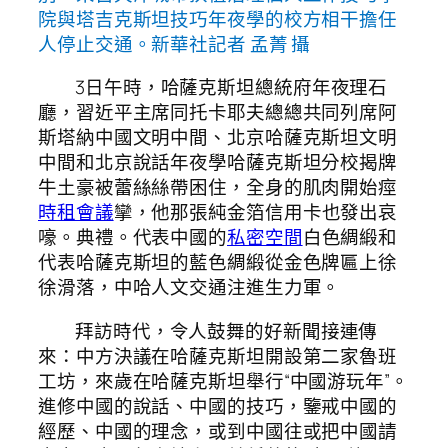
院與塔吉克斯坦技巧年夜學的校方相干擔任
人停止交通。新華社記者 孟菁 攝
3日午時，哈薩克斯坦總統府年夜理石
廳，習近平主席同托卡耶夫總總共同列席阿
斯塔納中國文明中間、北京哈薩克斯坦文明
中間和北京說話年夜學哈薩克斯坦分校揭牌
牛土豪被蕾絲絲帶困住，全身的肌肉開始痙
時租會議
攣，他那張純金箔信用卡也發出哀
嚎。典禮。代表中國的
私密空間
白色綢緞和
代表哈薩克斯坦的藍色綢緞從金色牌匾上徐
徐滑落，中哈人文交通注進生力軍。
拜訪時代，令人鼓舞的好新聞接連傳
來：中方決議在哈薩克斯坦開設第二家魯班
工坊，來歲在哈薩克斯坦舉行“中國游玩年”。
進修中國的說話、中國的技巧，鑒戒中國的
經歷、中國的理念，或到中國往或把中國請