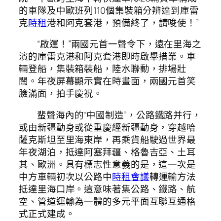
的車隊及中歐班列110個集裝箱分辨達到庫雷
克
時租
港和阿克套港，預備終了，請唆使！”
“啟運！”兩國元首一聲令下，遠在里海之
濱的庫雷克港和阿克套港即時啟舉措業。車
輛登船，集裝箱裝船，陸水聯動，排場壯
闊。年夜屏幕顯示實在時畫面，兩國元首笑
臉滿面，拍手慶祝。
蜚聲海內的“中國制造”，公路鐵路并行，
或由新疆動身或從重慶經新疆動身，穿越哈
薩克斯坦至里海東岸，再乘貨船駛過世界最
年夜湖泊，抵達阿塞拜疆、格魯吉亞、土耳
其、歐洲。具有標志性意義的是，這一次是
中方車輛初次以公路中
時租會議
轉運輸方法
抵達里海口岸。這意味著集公路、鐵路、航
空、管道運輸為一體的多元平面互聯互通格
式正式建成。