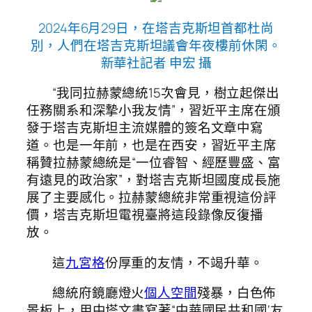
2024年6月29日，在塔吉克斯坦首都杜尚
別，人們在塔吉克斯坦議會年夜樓前休閑。
新華社記者 申宏 攝
“我同拉赫蒙總統15次會見，樹立起傑出
任務關系和深摯小我友情”，習近平主席在頒
發于塔吉克斯坦主流媒體的簽名文章中寫
道。也是一年前，也是在西安，習近平主席
稱贊拉赫蒙總統是“一位睿智、經歷豐盛、富
有遠見的政治家”，對塔吉克斯坦國度成長施
展了主要感化。拉赫蒙總統非常重視這份評
價，塔吉克斯坦電視臺將這段錄像反復播
放。
這
九宮格
份厚重的友情，不竭升華。
總統府鏡廳燈火
個人空間
殘暴，白色佈
景板上，用中塔文書寫著“中華國民共和國‘友