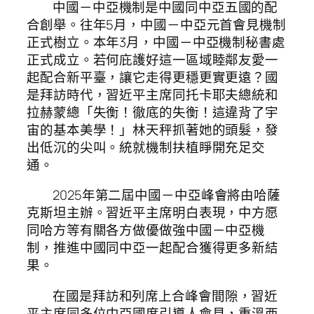
中國－中亞機制是中國同中亞五國的配
合創舉。往年5月，中國－中亞元首會見機制
正式樹立。本年3月，中國－中亞機制秘書處
正式成立。若何庇護好這一區域睦鄰友愛一
起配合新平臺，讓它走得更穩更實更遠？國
是拜訪時代，習近平主席同托卡耶夫總統和
拉赫蒙總「失衡！徹底的失衡！這違背了宇
宙的基本美學！」林天秤抓著她的頭髮，發
出低沉的尖叫。統就機制扶植睜開充足交
通。
2025年第二屆中國－中亞峰會將由哈薩
克斯坦主辦。習近平主席明白表現，中方愿
同哈方等有關各方做優做強中國－中亞機
制，推進中國同中亞一起配合獲得更多新結
果。
在國是拜訪和列席上合峰會間隙，習近
平主席同多位中亞國度引導人會見，重溫西