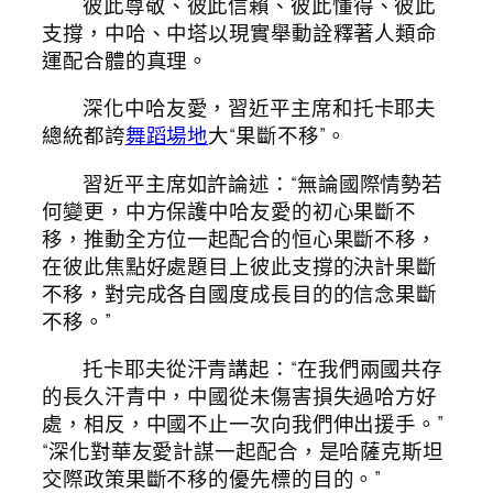
彼此尊敬、彼此信賴、彼此懂得、彼此
支撐，中哈、中塔以現實舉動詮釋著人類命
運配合體的真理。
深化中哈友愛，習近平主席和托卡耶夫
總統都誇
舞蹈場地
大“果斷不移”。
習近平主席如許論述：“無論國際情勢若
何變更，中方保護中哈友愛的初心果斷不
移，推動全方位一起配合的恒心果斷不移，
在彼此焦點好處題目上彼此支撐的決計果斷
不移，對完成各自國度成長目的的信念果斷
不移。”
托卡耶夫從汗青講起：“在我們兩國共存
的長久汗青中，中國從未傷害損失過哈方好
處，相反，中國不止一次向我們伸出援手。”
“深化對華友愛計謀一起配合，是哈薩克斯坦
交際政策果斷不移的優先標的目的。”