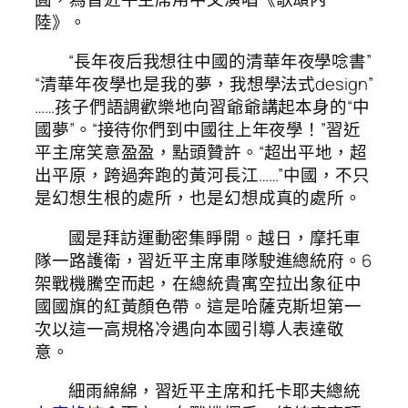
陸》。
“長年夜后我想往中國的清華年夜學唸書”
“清華年夜學也是我的夢，我想學法式design”
……孩子們語調歡樂地向習爺爺講起本身的“中
國夢”。“接待你們到中國往上年夜學！”習近
平主席笑意盈盈，點頭贊許。“超出平地，超
出平原，跨過奔跑的黃河長江……”中國，不只
是幻想生根的處所，也是幻想成真的處所。
國是拜訪運動密集睜開。越日，摩托車
隊一路護衛，習近平主席車隊駛進總統府。6
架戰機騰空而起，在總統貴寓空拉出象征中
國國旗的紅黃顏色帶。這是哈薩克斯坦第一
次以這一高規格冷遇向本國引導人表達敬
意。
細雨綿綿，習近平主席和托卡耶夫總統