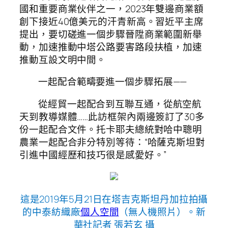
國和重要商業伙伴之一，2023年雙邊商業額
創下接近40億美元的汗青新高。習近平主席
提出，要切磋進一個步驟晉陞商業範圍新舉
動，加速推動中塔公路要害路段扶植，加速
推動互設文明中間。
一起配合範疇要進一個步驟拓展——
從經貿一起配合到互聯互通，從航空航
天到教導媒體……此訪框架內兩邊簽訂了30多
份一起配合文件。托卡耶夫總統對哈中聰明
農業一起配合非分特別等待：“哈薩克斯坦對
引進中國經歷和技巧很是感愛好。”
這是2019年5月21日在塔吉克斯坦丹加拉拍攝
的中泰紡織廠
個人空間
（無人機照片）。新
華社記者 張若玄 攝