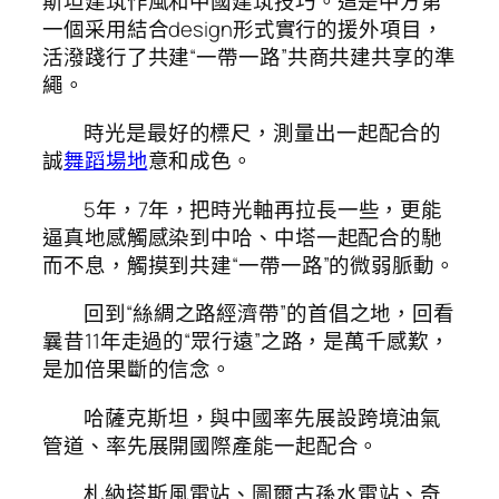
斯坦建筑作風和中國建筑技巧。這是中方第
一個采用結合design形式實行的援外項目，
活潑踐行了共建“一帶一路”共商共建共享的準
繩。
時光是最好的標尺，測量出一起配合的
誠
舞蹈場地
意和成色。
5年，7年，把時光軸再拉長一些，更能
逼真地感觸感染到中哈、中塔一起配合的馳
而不息，觸摸到共建“一帶一路”的微弱脈動。
回到“絲綢之路經濟帶”的首倡之地，回看
曩昔11年走過的“眾行遠”之路，是萬千感歎，
是加倍果斷的信念。
哈薩克斯坦，與中國率先展設跨境油氣
管道、率先展開國際產能一起配合。
札納塔斯風電站、圖爾古孫水電站、奇