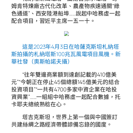
姆肯特煉廠古代化改革、農產物疾速通關“綠
色通道”、西安陸港船埠……說起中哈務虛一起
配合項目，習近平主席一五一十。
這是2023年4月3日在哈薩克斯坦札納塔
斯拍攝的札納塔斯100兆瓦風電項目風機。新
華社發（奧斯帕諾夫攝）
“往年雙邊商業額到達創記載的410億美
元”“今朝正在停止45個總額145億美元的結合
投資項目”“一共有4700多家中資企業在哈投
資興業”……一組組中哈務虛一起配合數據，托
卡耶夫總統熟稔在心。
塔吉克斯坦，世界上第一個與中國簽訂
共建絲綢之路經濟帶體諒備忘錄的國度。