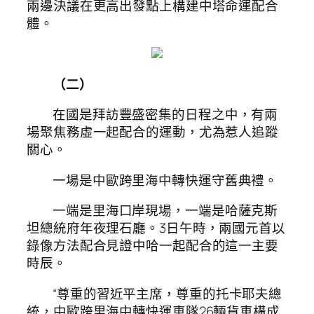
兩邊決議在更高出發點上構建中塔命運配合
體。
（二）
在國是拜訪豐盛密集的日程之中，有兩
場聚焦務虛一起配合的運動，尤為惹人追蹤
關心。
一場是中歐跨里海中轉快運守舊典禮。
一端是里海口岸現場，一端是哈薩克斯
坦總統府年夜理石廳。3日午時，兩國元首以
錄像方法配合見證中哈一起配合的這一主要
時辰。
“尊重的習近平主席，尊重的托卡耶夫總
統，中歐跨里海中轉快運車隊26輛貨車構成