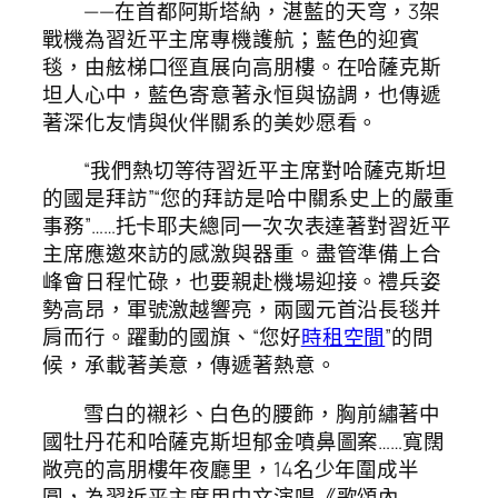
——在首都阿斯塔納，湛藍的天穹，3架
戰機為習近平主席專機護航；藍色的迎賓
毯，由舷梯口徑直展向高朋樓。在哈薩克斯
坦人心中，藍色寄意著永恒與協調，也傳遞
著深化友情與伙伴關系的美妙愿看。
“我們熱切等待習近平主席對哈薩克斯坦
的國是拜訪”“您的拜訪是哈中關系史上的嚴重
事務”……托卡耶夫總同一次次表達著對習近平
主席應邀來訪的感激與器重。盡管準備上合
峰會日程忙碌，也要親赴機場迎接。禮兵姿
勢高昂，軍號激越響亮，兩國元首沿長毯并
肩而行。躍動的國旗、“您好
時租空間
”的問
候，承載著美意，傳遞著熱意。
雪白的襯衫、白色的腰飾，胸前繡著中
國牡丹花和哈薩克斯坦郁金噴鼻圖案……寬闊
敞亮的高朋樓年夜廳里，14名少年圍成半
圓，為習近平主席用中文演唱《歌頌內