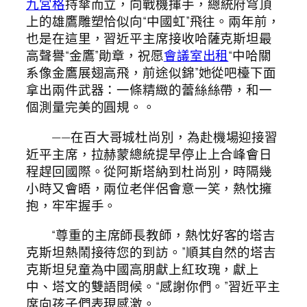
九宮格
持傘而立，向戰機揮手，總統府穹頂
上的雄鷹雕塑恰似向“中國虹”飛往。兩年前，
也是在這里，習近平主席接收哈薩克斯坦最
高聲譽“金鷹”勛章，祝愿
會議室出租
“中哈關
系像金鷹展翅高飛，前途似錦”她從吧檯下面
拿出兩件武器：一條精緻的蕾絲絲帶，和一
個測量完美的圓規。。
——在百大哥城杜尚別，為赴機場迎接習
近平主席，拉赫蒙總統提早停止上合峰會日
程趕回國際。從阿斯塔納到杜尚別，時隔幾
小時又會晤，兩位老伴侶會意一笑，熱忱擁
抱，牢牢握手。
“尊重的主席師長教師，熱忱好客的塔吉
克斯坦熱鬧接待您的到訪。”順其自然的塔吉
克斯坦兒童為中國高朋獻上紅玫瑰，獻上
中、塔文的雙語問候。“感謝你們。”習近平主
席向孩子們表現感激。