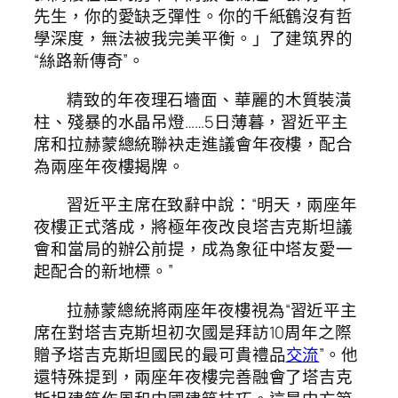
先生，你的愛缺乏彈性。你的千紙鶴沒有哲
學深度，無法被我完美平衡。」了建筑界的
“絲路新傳奇”。
精致的年夜理石墻面、華麗的木質裝潢
柱、殘暴的水晶吊燈……5日薄暮，習近平主
席和拉赫蒙總統聯袂走進議會年夜樓，配合
為兩座年夜樓揭牌。
習近平主席在致辭中說：“明天，兩座年
夜樓正式落成，將極年夜改良塔吉克斯坦議
會和當局的辦公前提，成為象征中塔友愛一
起配合的新地標。”
拉赫蒙總統將兩座年夜樓視為“習近平主
席在對塔吉克斯坦初次國是拜訪10周年之際
贈予塔吉克斯坦國民的最可貴禮品
交流
”。他
還特殊提到，兩座年夜樓完善融會了塔吉克