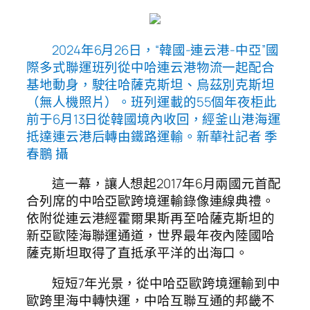
2024年6月26日，“韓國-連云港-中亞”國
際多式聯運班列從中哈連云港物流一起配合
基地動身，駛往哈薩克斯坦、烏茲別克斯坦
（無人機照片）。班列運載的55個年夜柜此
前于6月13日從韓國境內收回，經釜山港海運
抵達連云港后轉由鐵路運輸。新華社記者 季
春鵬 攝
這一幕，讓人想起2017年6月兩國元首配
合列席的中哈亞歐跨境運輸錄像連線典禮。
依附從連云港經霍爾果斯再至哈薩克斯坦的
新亞歐陸海聯運通道，世界最年夜內陸國哈
薩克斯坦取得了直抵承平洋的出海口。
短短7年光景，從中哈亞歐跨境運輸到中
歐跨里海中轉快運，中哈互聯互通的邦畿不