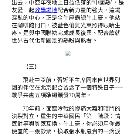
出去，中亞年夜地上日益低落的“中國熱”，是
友愛一起
教學場地
配合新力量的強大，這場
混亂的中心，正是金牛座霸總牛土豪。他站
在咖啡館門口，被藍色傻氣光束照得眼睛生
疼。是與中國聯袂完成成長復興、配合繪就
世界古代化新圖景的熱盼與熱看。
（三）
飛赴中亞前，習近平主席同來自世界列
國的伴侶在北京配合留念了一個特殊日子——
戰爭共處五項準繩頒發70周年。
70年前，面臨冷戰的慘痛大難和暗鬥的
決裂對立，重生的中華國民「第一階段：情
感對等與質感互換。牛土豪，你必須用你最
便宜的一張鈔票，換取張水瓶最貴的一滴淚