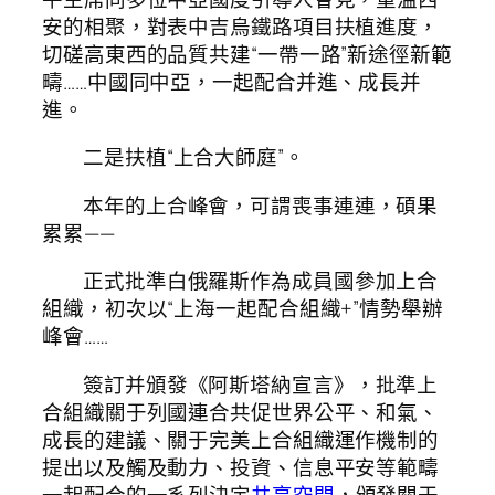
安的相聚，對表中吉烏鐵路項目扶植進度，
切磋高東西的品質共建“一帶一路”新途徑新範
疇……中國同中亞，一起配合并進、成長并
進。
二是扶植“上合大師庭”。
本年的上合峰會，可謂喪事連連，碩果
累累——
正式批準白俄羅斯作為成員國參加上合
組織，初次以“上海一起配合組織+”情勢舉辦
峰會……
簽訂并頒發《阿斯塔納宣言》，批準上
合組織關于列國連合共促世界公平、和氣、
成長的建議、關于完美上合組織運作機制的
提出以及觸及動力、投資、信息平安等範疇
一起配合的一系列決定
共享空間
，頒發關于