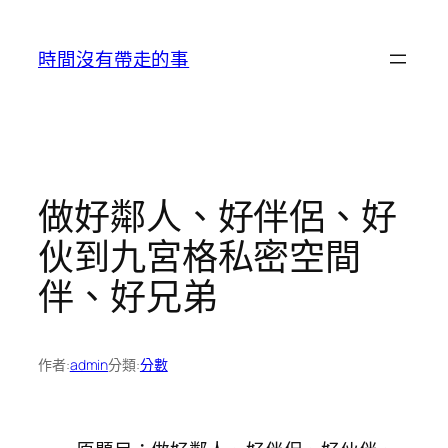
跳
至
時間沒有帶走的事
主
要
內
容
做好鄰人、好伴侶、好
伙到九宮格私密空間
伴、好兄弟
作者:
admin
分類:
分數