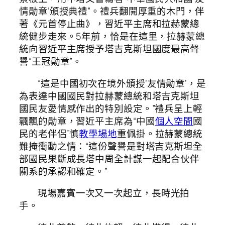
情勛章’頒授典禮”。禮兵翻開厚重的木門，伴
著《元首停止曲》，習近平主席和拉赫蒙總
統健步走來。5年前，恰是在這里，拉赫蒙總
統向習近平主席授予塔吉克斯坦國度最高聲
譽“王冠勛章”。
“這是中國初次在境外頒授‘友情勛章’，是
為表達中國國民對拉赫蒙總統和塔吉克斯坦
國民友愛情感作出的特別設定。”禮兵呈上輕
飄飄的勛章，習近平主席為“中國
個人空間
國
民的老伴侶”慎
教學場地
重佩掛。拉赫蒙總統
難掩衝動之情：“這份聲譽是對塔吉克斯坦全
部國民果斷成長塔中周全計謀一起配合伙伴
關系的承認和確定。”
現場嘉賓一次又一次起立，長時光拍
手。