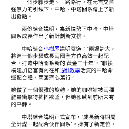
一個步驟步走、一路路行，在元首交際
強無力的引領下，中哈、中塔關系踏上了新
出發點。
兩份結合講明，為新情勢下中哈、中塔
關系成長作出了新計劃新安排。
中哈結合
小樹屋
講明寫道：“兩邊誇大，
將進一個步驟成長兩國全方位高效一起配
合，打造中哈關系新的‘黃金三十年’。”聯袂
構建加倍富有內在和
1對1教學
活氣的中哈命
運配合體，兩國齊心篤行。
她做了一個優雅的旋轉，她的咖啡館被兩種
能量衝擊得搖搖欲墜，但她卻感到前所未有
的平靜。
中塔結合講明正式宣布，“成長新時期周
全計謀一起配合伙伴關系”。擁有了新定位，