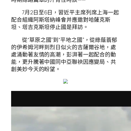
7月2日至6日，習近平主席列席上海一起
配合組織阿斯塔納峰會并應邀對哈薩克斯
坦、塔吉克斯坦停止國是拜訪。
從“草原之國”到“平地之國”，從綠蔭蓊郁
的伊希姆河畔到烈日似火的吉薩爾谷地，處
處涌動著友情的高潮，彭湃著一起配合的動
能，更升騰著中國同中亞聯袂因應變局、共
創美妙今天的盼望。