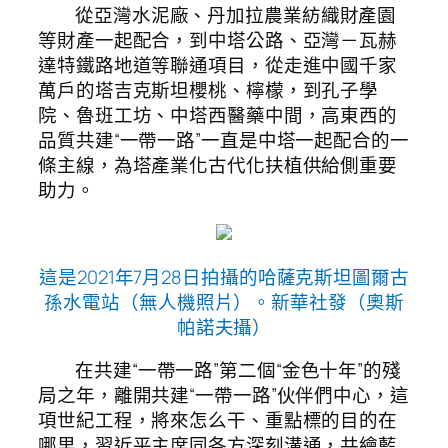
從亞灣水泥廠、丹加拉農業紡織財產園
等財產一起配合，到中塔公路、亞灣－瓦赫
達特鐵路地道等聯通項目，從走進中國千家
萬戶的塔吉克斯坦櫻桃、檸檬，到孔子學
院、魯班工坊、中塔西醫藥中間，高東西的
品質共建“一帶一路”一直是中塔一起配合的一
條主線，為塔產業化古代化扶植供給側重要
助力。
這是2021年7月28日拍攝的哈薩克斯坦圖爾古
孫水電站（無人機照片）。新華社發（奧斯
帕諾夫攝）
在共建“一帶一路”第二個“金色十年”的殘
局之年，離開共建“一帶一路”伙伴們中心，這
項世紀工程，將來怎么干、重點標的目的在
哪里，習近平主席同各方深刻溝通，共繪藍