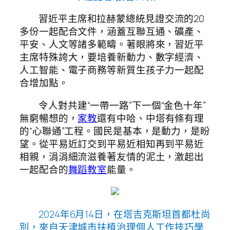
習近平主席和拉赫蒙總統見證交流的20
多份一起配合文件，涵蓋互聯互通、礦產、
平安、人文等諸多範疇。著眼將來，習近平
主席特殊誇大，要培養新動力、數字經濟、
人工智能、電子商務等新質生孩子力一起配
合增加點。
令人對共建“一帶一路”下一個“金色十年”
無窮暢想的，
家教
還有中哈、中塔有條有理
的“心聯通”工程。國民是基本，是動力，是盼
望。從平易近訂交到平易近相知再到平易近
相親，涓涓細流滋養著友情的泥土，激起出
一起配合的
舞蹈教室
能量。
2024年6月14日，在塔吉克斯坦首都杜尚
別，來自天津城市扶植治理個人工作技巧學