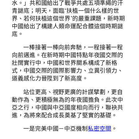
水。」共和國給出了戰爭共處五項準繩的汗
青謎底；明天，面臨“扶植一個什么樣的世
界、若何扶植這個世界”的嚴重課題，新時期
中國給出了構建人類命運配合體這個時期謎
底。
一棒接著一棒向前奔馳，一程接著一程
向前邁進。在新時期中國特點年夜國交際的
壯闊實行中，中國和世界關系構成了新格
式，中國交際的國際影響力、立異引領力、
道義感化力晉陞到了新高度。
站位更高、視野更廣的計謀擘劃，更自
動作為、更積極無為的年夜國擔負。此次中
亞之行，中國與中亞國度相向而行，聯袂共
進，為將來配合成長奠基了堅實的基礎。
一是完美中國－中亞機制
私密空間
。