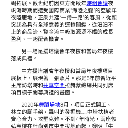
竭拓展。數世紀前因東方開啟年
時租會議
夜
帆海時期而遭受國際商業“海陸之變”的亞歐年
夜陸腹地，正乘共建“一帶一路”的春風，從頭
突起為具有全球意義的運輸關鍵，從汩汩不
止的商品流、資金流中吸取源源不竭的成長
盈利、一起配合機會。
另一場是援塔議會年夜樓和當局年夜樓
落成典禮。
中方援塔議會年夜樓和當局年夜樓項目
展板上，展現著一張照片。那是5年前習近平
主席訪塔時和
共享空間
拉赫蒙總總共同列席
項目模子開幕典禮的畫面。
2020年
舞蹈場地
8月，項目正式開工。
林立的腳手架，轟叫的發掘機……中塔扶植者
齊心合力、攻堅克難。不到4年時光，兩座恢
弘高樓在杜尚別市中間拔地而起，發明「牛