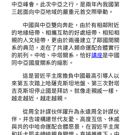
中亞峰會。此次中亞之行，是兩年內我國第
三起面向中亞地域的嚴重元首交際舉動。
中國與中亞雙向奔赴，由於有相鄰附近
的地緣紐帶、相攜互助的好處紐帶、相知相
親的人文紐帶，更由於兩邊建立了鄰國間關
系的典范，走在了共建人類命運配合體實行
的前列。中哈、中塔關系，恰好
講座
是中國
同中亞國度關系的縮影。
這是習近平主席擔負中國最高引導人以
來第五次踏上哈薩克斯坦地盤、第三次對塔
吉克斯坦停止國是拜訪。就像走親戚一樣，
越走越近，越走越親。
從周全計謀伙伴躍升為永遠周全計謀伙
伴，并告竣構建世代友愛、高度互信、休戚
與共的中哈命運配合體愿景，在習近平主席
和托卡耶夫總統親身關懷、直接推進下，中