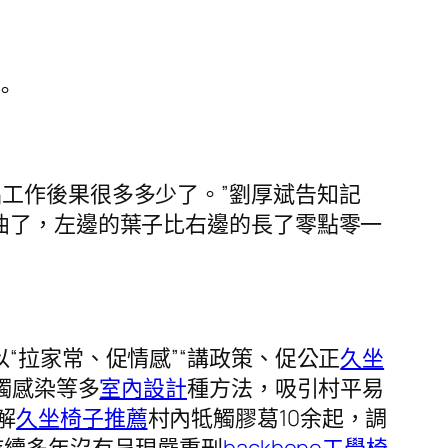
。
工作後果很多多少了。”劉厚斌告知記
曲了，左邊的葉子比右邊的長了零點零一
拉家常、促情感”“講政策、促公正
久坐
觸感染等多
室內設計
種方法，吸引村平易
解
久坐椅子推薦
村內牴觸膠葛10余起，調