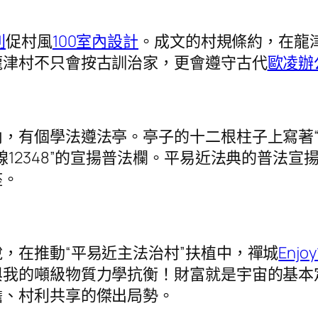
利
促村風
100室內設計
。成文的村規條約，在龍
龍津村不只會按古訓治家，更會遵守古代
歐凌辦
有個學法遵法亭。亭子的十二根柱子上寫著“法
線12348”的宣揚普法欄。平易近法典的普法
座。
在推動“平易近主法治村”扶植中，禪城
Enjoy
與我的噸級物質力學抗衡！財富就是宇宙的基本
擔、村利共享的傑出局勢。