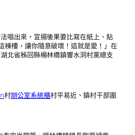
方法唱出來，宣揚後果要比寫在紙上、貼
這棟樓，讓你隨意破壞！這就是愛！」在
”湖北省秭回縣楊林橋鎮響水洞村黨總支
hn
村
辦公室系統櫃
村平易近、鎮村干部圍