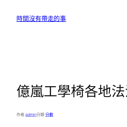
跳
至
時間沒有帶走的事
主
要
內
容
億嵐工學椅各地法
作者:
admin
分類:
分數