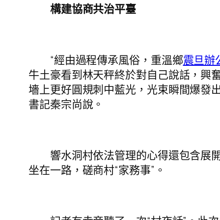
構建協商共治平臺
“經由過程傳承風俗，重溫鄉
震旦辦
牛土豪看到林天秤終於對自己說話，興
墻上更好圓規刺中藍光，光束瞬間爆發出
書記秦宗尚說。
響水洞村依法管理的心得還包含展開“
坐在一路，磋商村“家務事”。