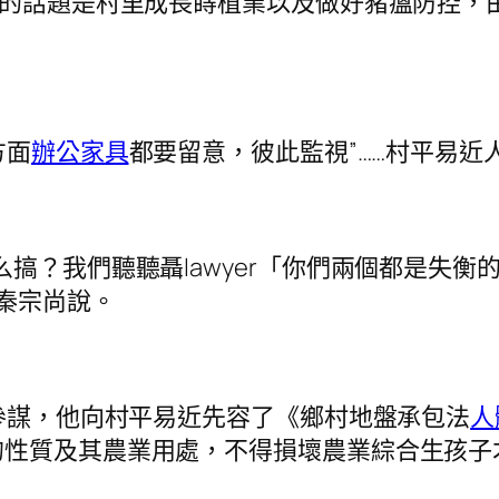
的話題是村里成長蒔植業以及做好豬瘟防控，
方面
辦公家具
都要留意，彼此監視”……村平易近
？我們聽聽聶lawyer「你們兩個都是失衡
”秦宗尚說。
參謀，他向村平易近先容了《鄉村地盤承包法
人
的性質及其農業用處，不得損壞農業綜合生孩子