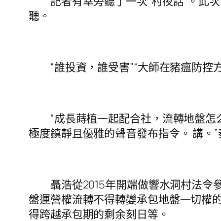
記者有幸旁聽了一次“村夜話”。此次
聽。
“誰投資，誰受害”“大師在豬瘟防控
“成長蒔植一起配合社，流轉地盤怎么搞
極度鎮靜且優雅的聲音發布指令。 講。
聶浩從2015年開端做響水洞村法令
盤運營權流轉不得轉變承包地盤一切權
得跨越承包期的剩余刻日等。