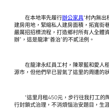
在本地率先履行
辦公家具
“村內無
建房用地，緊縮私人建房面積，拓寬街巷
嚴厲招招標流程，打造鄉村所有人全體資
辦”，這是龍津“善治”的不貳法例。
在龍津永紅員工村，陳翠藍和愛人租
源市，但他們早已習氣了這里的周遭的狀
“這里月租450元，步行往我打工的陶
行封鎖式治理，不消煩惱治安題目，生