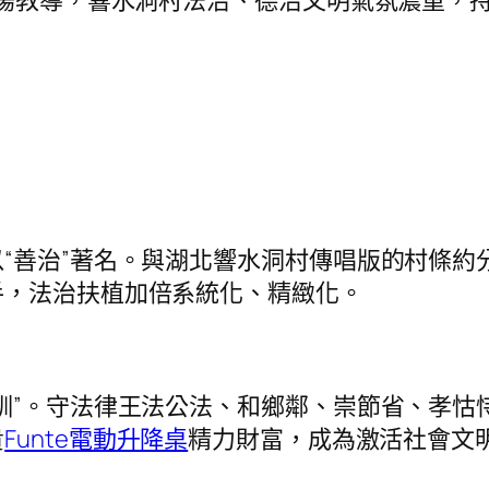
宣揚教導，響水洞村法治、德治文明氣氛濃重，
善治”著名。與湖北響水洞村傳唱版的村條約
手，法治扶植加倍系統化、精緻化。
”。守法律王法公法、和鄉鄰、崇節省、孝怙恃
貴
Funte電動升降桌
精力財富，成為激活社會文