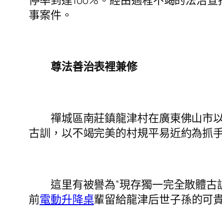
停率到達100%。經由過程不竭的法治
事案件。
尊法善治表裡兼修
禪城區南莊鎮龍津村在廣東佛山市以“
古訓，以不竭完美的村規平易近約為抓
這里有被譽為“現存獨一完全散體古訓
前
電動升降桌
輩留給龍津后世子孫的可