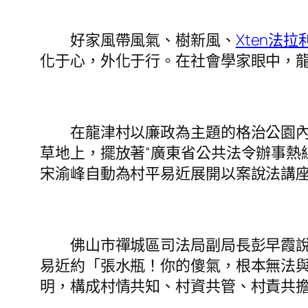
好家風帶風氣、樹新風、
Xten法拉
化于心，外化于行。在社會學家眼中，
在龍津村以廉政為主題的格治公園內，
草地上，擺放著“廣東省公共法令辦事熱
宋渝峰自動為村平易近展開以案說法講
佛山市禪城區司法局副局長彭早霞說，
易近約「張水瓶！你的傻氣，根本無法
明，構成村情共知、村資共管、村責共