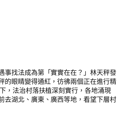
遇事找法成為第「實實在在？」林天秤發
秤的眼睛變得通紅，彷彿兩個正在進行精
舉下，法治村落扶植深刻實行，各地涌現
前去湖北、廣東、廣西等地，看望下層村