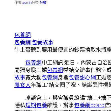
作者:
admin
分類:
分數
包養網
包養網
包養故事
牛土豪聽到要用最便宜的鈔票換取水瓶
包養網
中工網訊 近日，內蒙古自治
開獨身職工婚
包養網
戀結交辦事任務室
故事
寬大獨
包養網
身職
包養甜心網
工婚
養女人
年職工“結交圈子窄、結識異性機
座談會上，與會職員繚繞“線上+線下
隱私
短期包養
維護、辦事
包養網dcard
信