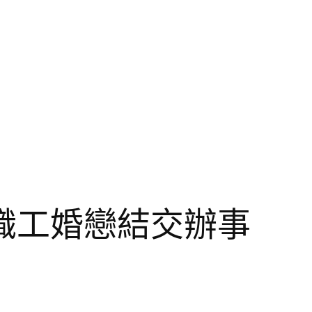
職工婚戀結交辦事