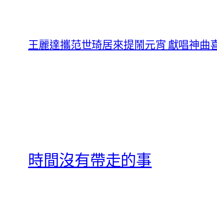
王麗達攜范世琦居來提鬧元宵 獻唱神曲
時間沒有帶走的事