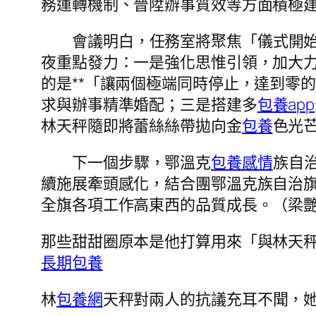
務運轉機制、晉陞辦事質效等方面積極
會議明白，任務室將聚焦「儀式開
夜重點發力：一是強化思惟引領，加大
的是**「讓兩個極端同時停止，達到零
求與辦事精準婚配；三是搭建多
包養app
林天秤隨即將蕾絲絲帶拋向金
包養
色光
下一個步驟，鄂溫克
包養感情
族自
續施展牽頭感化，結合團鄂溫克族自治
全旗各項工作高東西的品質成長。（梁
那些甜甜圈原本是他打算用來「與林天
長期包養
林
包養網
天秤對兩人的抗議充耳不聞，