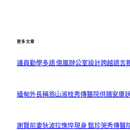
更多文章
議員勤學多語 億嵐辦公室設計跨越語言
緬甸外長稱翁山淑枝秀傳醫院供膳安康
謝賢前妻狄波拉憔悴現身 甄珍哭秀傳醫