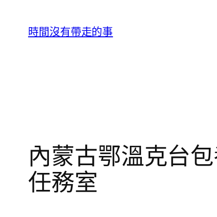
跳
至
時間沒有帶走的事
主
要
內
容
內蒙古鄂溫克台包
任務室