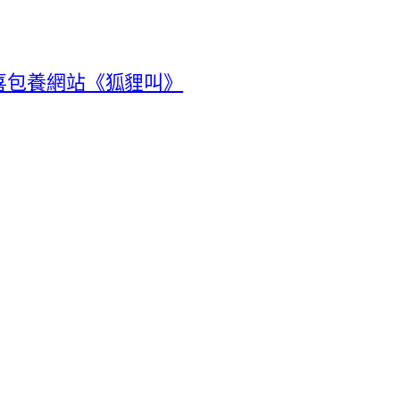
喜包養網站《狐貍叫》