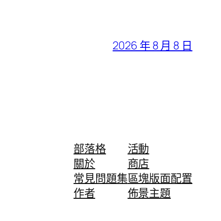
2026 年 8 月 8 日
部落格
活動
關於
商店
常見問題集
區塊版面配置
作者
佈景主題