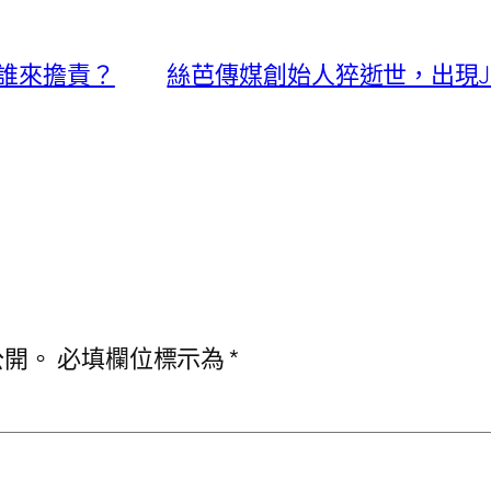
誰來擔責？
絲芭傳媒創始人猝逝世，出現J
公開。
必填欄位標示為
*