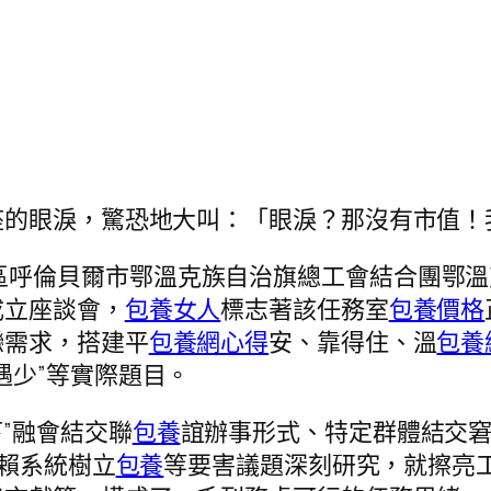
座的眼淚，驚恐地大叫：「眼淚？那沒有市值！
區呼倫貝爾市鄂溫克族自治旗總工會結合團鄂
成立座談會，
包養女人
標志著該任務室
包養價格
戀需求，搭建平
包養網心得
安、靠得住、溫
包養
遇少”等實際題目。
”融會結交聯
包養
誼辦事形式、特定群體結交
賴系統樹立
包養
等要害議題深刻研究，就擦亮工