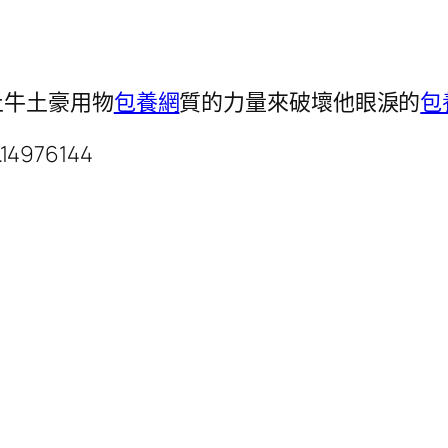
止牛土豪用物
包養網
質的力量來破壞他眼淚的
包
.14976144