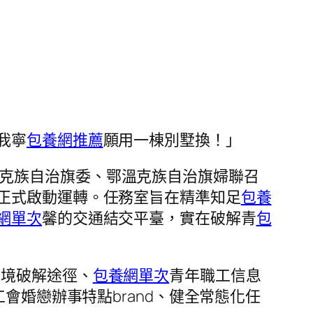
我寧
包養網推薦
願用一棟別墅換！」
溫克族自治旗委、鄂溫克族自治旗婦聯召
正式啟動運轉。任務室旨在精準知足
包養
網單次
馨的交通結交平臺，實在破解青
包
窘境破解途徑、
包養網單次
青年職工信息
會婚戀辦事特點brand、健全常態化任