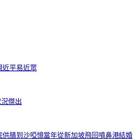
親近平易近眾
狀況傑出
院供膳到沙啞憶當年從新加坡飛回噴鼻港結婚